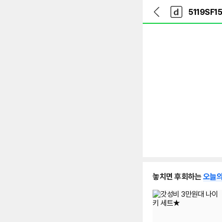
뒤
다
본문 바로가기
다
로
나
나
가
와
와
기
메
인
놓치면 후회하는
오늘의