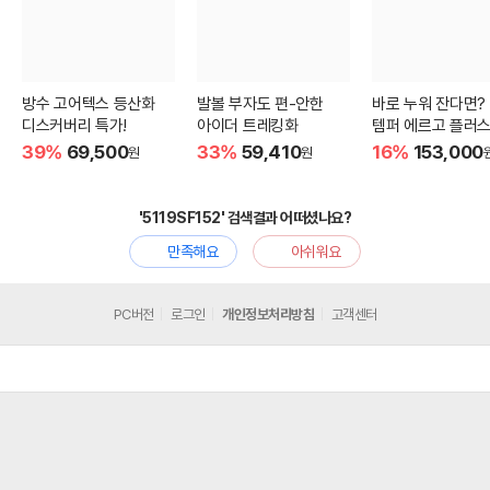
방수 고어텍스 등산화
발볼 부자도 편-안한
바로 누워 잔다면?
디스커버리 특가!
아이더 트레킹화
템퍼 에르고 플러스
39%
69,500
33%
59,410
16%
153,000
원
원
'5119SF152' 검색결과 어떠셨나요?
만족해요
아쉬워요
PC버전
로그인
개인정보처리방침
고객센터