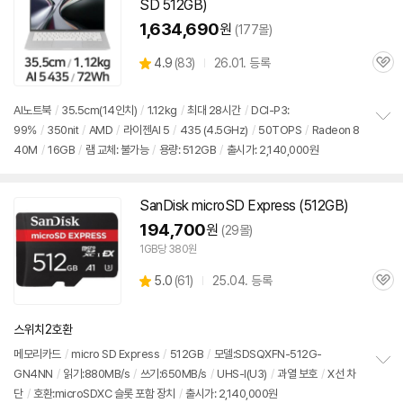
SD
512GB
)
1,634,690
원
(177몰)
상
4.9
(
83)
26.01. 등록
관
별
품
심
점
리
AI노트북
/
35.5cm(14인치)
/
1.12kg
/
최대 28시간
/
DCI-P3:
뷰
99%
/
350nit
/
AMD
/
라이젠AI 5
/
435 (4.5GHz)
/
50TOPS
/
Radeon 8
정
40M
/
16GB
/
램 교체: 불가능
/
용량:
512GB
/
출시가: 2,140,000원
보
펼
치
기
SanDisk microSD Express (
512GB
)
194,700
원
(29몰)
1GB당 380원
상
5.0
(
61)
25.04. 등록
관
별
품
심
점
리
스위치2호환
뷰
메모리카드
/
micro SD Express
/
512GB
/
모델:SDSQXFN-512G-
GN4NN
/
읽기:880MB/s
/
쓰기:650MB/s
/
UHS-I(U3)
/
과열 보호
/
X선 차
정
단
/
호환:microSDXC 슬롯 포함 장치
/
출시가: 2,140,000원
보