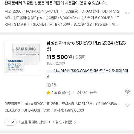
점
견
완제품에서 적출된 상품은 제품 외관에 사용감이 있을 수 있습니다.
리
뷰
M.2 (2280)
/
PCIe4.0x4 (64GT/s)
/
TLC(토글)
/
DRAM 탑재
/
DDR4 512
MB
/
컨트롤러: 삼성 Elpis
/
순차읽기: 6,900MB/s
/
순차쓰기: 5,000MB/s
/
T
정
RIM
/
S.M.A.R.T
/
SLC캐싱
/
MTBF: 150만
/
SLC: 94GB
/
PS5 호환
/
방열
보
펼
판 미포함
/
[기타] 노트북 적출상품
/
＊병행, 중고 판매처 확인요망
/
출시가: 1,89
치
9,000원
기
삼성전자 micro SD EVO Plus 2024 (
512G
B
)
115,500
원
(195몰)
1GB당 226원
114,018원 [SSG.COM] 현대카드 / 무이자 최대 3개
월
15
상
상
4.9
(
999+)
24.04. 등록
품
관
별
의
품
심
점
견
메모리카드
/
micro SDXC
/
512GB
/
모델:MB-MC512SA
/
읽기:160MB/s
/
리
CLASS10
/
UHS-I(U3)
/
V30
/
출시가: 1,899,000원
정
뷰
보
TIP
최고로 잘 팔린 상반기 디지털 인기제품
펼
치
기