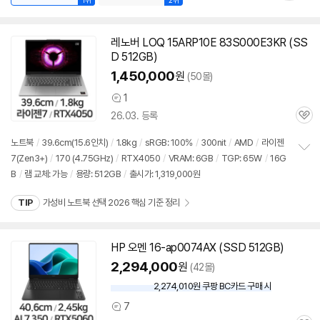
1위
2위
레노버 LOQ 15ARP10E 83S000E3KR (SS
D
512GB
)
1,450,000
원
(50몰)
1
상
26.03. 등록
품
관
의
심
견
노트북
/
39.6cm(15.6인치)
/
1.8kg
/
sRGB: 100%
/
300nit
/
AMD
/
라이젠
7(Zen3+)
/
170 (4.75GHz)
/
RTX4050
/
VRAM: 6GB
/
TGP: 65W
/
16G
정
B
/
램 교체: 가능
/
용량:
512GB
/
출시가: 1,319,000원
보
펼
치
TIP
가성비 노트북 선택 2026 핵심 기준 정리
기
HP 오멘 16-ap0074AX (SSD
512GB
)
2,294,000
원
(42몰)
2,274,010원 쿠팡 BC카드 구매 시
와
우
7
상
할