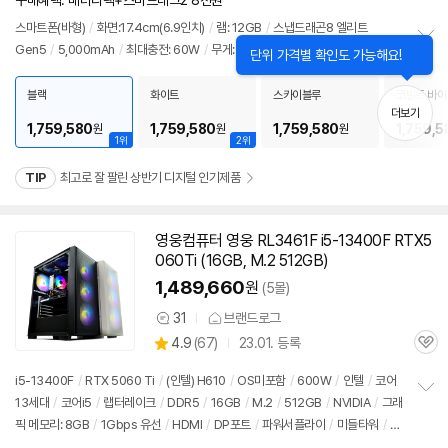
구매혜택: 배터리팩+스마트태그2 8천원
뷰
스마트폰(바형)
/
화면:17.4cm(6.9인치)
/
램: 12GB
/
스냅드래곤8 엘리트
Gen5
/
5,000mAh
/
최대충전: 60W
/
무게: 214g
/
출시가: 2,050,000원
정
보
펼
블랙
화이트
스카이블루
코발트 바이
치
더보기
기
1,759,580
1,759,580
1,759,580
1,759,5
원
원
원
1위
2위
TIP
최고로 잘 팔린 상반기 디지털 인기제품
영웅컴퓨터 영웅 RL3461F i5-13400F RTX5
동
060Ti (16GB, M.2
512GB
)
영
상
1,489,660
원
(5몰)
31
브랜드로그
상
상
4.9
(
67)
23.01. 등록
품
관
별
의
품
심
점
견
i5-13400F
/
RTX 5060 Ti
/
(인텔) H610
/
OS미포함
/
600W
/
인텔
/
코어
리
13세대
/
코어i5
/
랩터레이크
/
DDR5
/
16GB
/
M.2
/
512GB
/
NVIDIA
/
그래
정
뷰
픽 메모리: 8GB
/
1Gbps 유선
/
HDMI
/
DP포트
/
파워서플라이
/
미들타워
/
용
보
펼
도: 게임용
/
출시가: 2,050,000원