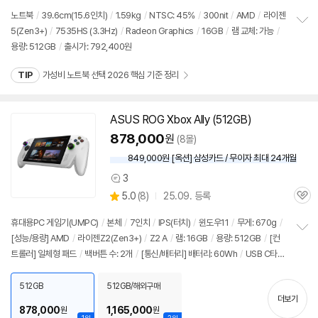
견
리
노트북
/
39.6cm(15.6인치)
/
1.59kg
/
NTSC: 45%
/
300nit
/
AMD
/
라이젠
뷰
5(Zen3+)
/
7535HS (3.3Hz)
/
Radeon Graphics
/
16GB
/
램 교체: 가능
/
정
용량:
512GB
/
출시가: 792,400원
보
펼
치
TIP
가성비 노트북 선택 2026 핵심 기준 정리
기
ASUS ROG Xbox Ally (
512GB
)
878,000
원
(8몰)
849,000원 [옥션] 삼성카드 / 무이자 최대 24개월
3
상
상
5.0
(
8)
25.09. 등록
품
관
별
의
품
심
점
견
휴대용PC 게임기(UMPC)
/
본체
/
7인치
/
IPS(터치)
/
윈도우11
/
무게: 670g
/
리
[성능/용량] AMD
/
라이젠Z2(Zen3+)
/
Z2 A
/
램: 16GB
/
용량:
512GB
/
[컨
정
뷰
트롤러] 일체형 패드
/
백버튼 수: 2개
/
[통신/배터리] 배터리: 60Wh
/
USB C타
보
세부정보 열기/접기
펼
입
/
USB3.x 10Gbps
/
MicroSD
/
[부가정보] 지문인식
/
LED 라이트
/
헤드폰
치
잭
/
진동
/
출시가: 799,000원
512GB
512GB/해외구매
기
더보기
878,000
1,165,000
원
원