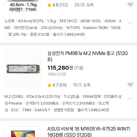
상
4.8
(
152)
26.01. 등록
관
별
품
심
점
리
노트북
/
40.6cm(16인치)
/
1.7kg
/
최대 19시간
/
sRGB: 100%
/
400nit
/
A
뷰
MD
/
라이젠7(Zen4)
/
250 (5.1GHz)
/
16TOPS
/
Radeon 780M
/
16GB
정
/
램 교체: 가능
/
용량:
512GB
/
출시가: 1,488,040원
보
펼
치
기
삼성전자 PM981a M.2 NVMe 중고 (
512G
B
)
115,280
원
(11몰)
1GB당 225원
상
4.7
(
68)
19.11. 등록
관
별
품
심
점
M.2 (2280)
/
PCIe3.0x4 (32GT/s)
/
TLC(토글)
/
DRAM 탑재
/
컨트롤러: 삼
리
성 Phoenix
/
순차읽기: 3,500MB/s
/
순차쓰기: 2,900MB/s
/
SLC캐
정
뷰
싱
/
ECC
/
TRIM
/
S.M.A.R.T
/
방열판 미포함
/
출시가: 1,488,040원
보
펼
치
기
ASUS 비보북 16 M1605YA-R7525 WIN11
16GB램 (SSD
512GB
)