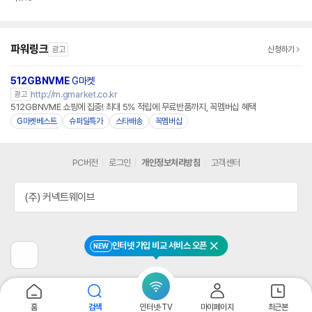
파워링크
광고
신청하기
512GBNVME
G마켓
http://m.gmarket.co.kr
광고
512GBNVME 쇼핑에 집중! 최대 5% 적립에 무료반품까지, 꼭멤버십 혜택
G마켓베스트
슈퍼딜특가
스타배송
꼭멤버십
PC버전
로그인
개인정보처리방침
고객센터
(주) 커넥트웨이브
인터넷 가입 비교 서비스 오픈
NEW
닫기
이
전
페
이
지
홈
검색
인터넷·TV
마이페이지
최근본
로