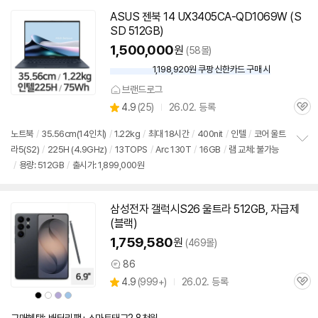
ASUS 젠북 14 UX3405CA-QD1069W (S
SD
512GB
)
1,500,000
원
(58몰)
1,198,920원 쿠팡 신한카드 구매 시
와
우
브랜드로그
할
상
4.9
(
25)
26.02. 등록
인
관
별
가
품
심
점
노트북
/
35.56cm(14인치)
/
1.22kg
/
최대 18시간
/
400nit
/
인텔
/
코어 울트
리
라5(S2)
/
225H (4.9GHz)
/
13TOPS
/
Arc 130T
/
16GB
/
램 교체: 불가능
정
뷰
/
용량:
512GB
/
출시가: 1,899,000원
보
펼
치
기
삼성전자 갤럭시S26 울트라
512GB
, 자급제
동
(블랙)
영
상
1,759,580
원
(469몰)
86
상
상
4.9
(
999+)
26.02. 등록
품
관
별
의
상
상
상
상
품
심
품
품
품
품
점
견
색
색
색
색
리
상
상
상
상