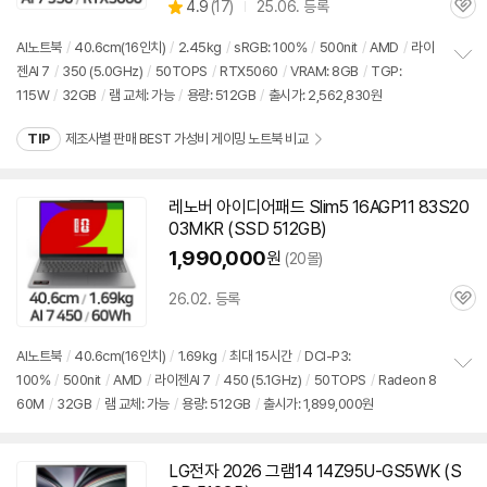
상
4.9
(
17)
25.06. 등록
품
인
관
별
의
가
품
심
점
견
AI노트북
/
40.6cm(16인치)
/
2.45kg
/
sRGB: 100%
/
500nit
/
AMD
/
라이
리
젠AI 7
/
350 (5.0GHz)
/
50TOPS
/
RTX5060
/
VRAM: 8GB
/
TGP:
정
뷰
115W
/
32GB
/
램 교체: 가능
/
용량:
512GB
/
출시가: 2,562,830원
보
펼
치
TIP
제조사별 판매 BEST 가성비 게이밍 노트북 비교
기
레노버 아이디어패드 Slim5 16AGP11 83S20
03MKR (SSD
512GB
)
1,990,000
원
(20몰)
26.02. 등록
관
심
AI노트북
/
40.6cm(16인치)
/
1.69kg
/
최대 15시간
/
DCI-P3:
100%
/
500nit
/
AMD
/
라이젠AI 7
/
450 (5.1GHz)
/
50TOPS
/
Radeon 8
정
60M
/
32GB
/
램 교체: 가능
/
용량:
512GB
/
출시가: 1,899,000원
보
펼
치
기
LG전자 2026 그램14 14Z95U-GS5WK (S