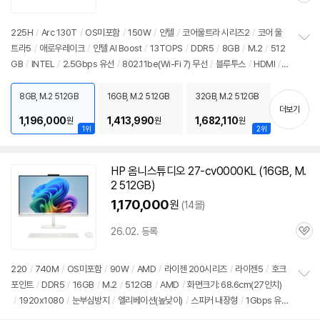
심
225H
/
Arc 130T
/
OS미포함
/
150W
/
인텔
/
코어울트라 시리즈2
/
코어 울
트라5
/
애로우레이크
/
인텔 AI Boost
/
13TOPS
/
DDR5
/
8GB
/
M.2
/
512
정
GB
/
INTEL
/
2.5Gbps 유선
/
802.11be(Wi-Fi 7) 무선
/
블루투스
/
HDMI
/
보
펼
USB3.x 10Gbps
/
USB C타입 20Gbps
/
썬더볼트4
/
DC
/
미니PC
/
용도:
치
사무/인강용
/
출시가: 3,590,000원
8GB, M.2 512GB
16GB, M.2 512GB
32GB, M.2 512GB
기
더보기
1,196,000
1,413,990
1,682,110
원
원
원
1위
2위
HP 옴니스튜디오 27-cv0000KL (16GB, M.
2
512GB
)
1,170,000
원
(14몰)
26.02. 등록
관
심
220
/
740M
/
OS미포함
/
90W
/
AMD
/
라이젠 200시리즈
/
라이젠5
/
호크
포인트
/
DDR5
/
16GB
/
M.2
/
512GB
/
AMD
/
화면크기: 68.6cm(27인치)
정
/
1920x1080
/
눈부심방지
/
엘리베이션(높낮이)
/
스피커 내장형
/
1Gbps 유
보
펼
선
/
802.11be(Wi-Fi 7) 무선
/
블루투스
/
HDMI
/
USB C타입 10Gbps
/
USB