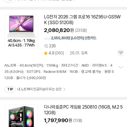
기
LG전자 2026 그램 프로16 16Z95U-GS5W
K (SSD
512GB
)
2,080,820
원
(235몰)
2,055,300원 [LG전자] 신한카드
226
상
상
4.9
(
360)
26.01. 등록
품
관
별
의
품
심
점
견
리
AI노트북
/
40.6cm(16인치)
/
1.199kg
/
최대 27시간
/
AMD
/
라이젠AI 5
/
4
뷰
35 (4.5GHz)
/
50TOPS
/
Radeon 840M
/
16GB
/
램 교체: 불가능
/
용량:
5
정
12GB
/
출시가: 2,690,000원
보
펼
치
TIP
내 노트북이 인공지능이 되는 순간
기
다나와표준PC 게임용 250810 (16GB, M.2
5
12GB
)
1,797,990
원
(13몰)