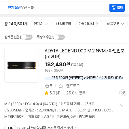
인기 옵션
우선 노출
필터
총
140,501
개
인기순
배송비포함
가격대검색
상품구분
상세옵션펼침
쿠팡와우할인
설치 환경·지역에 따라
ADATA LEGEND 900 M.2 NVMe 파인인포
닫
배송·설치비가 달라집니다.
(
512GB
)
기
182,480
원
(104몰)
1GB당 356원
175,590원 [하이마트] 삼성카드 / 무이자 최대 6개월
8
브랜드로그
상
상
5.0
(
4)
25.04. 등록
품
관
별
의
품
심
점
견
M.2 (2280)
/
PCIe4.0x4 (64GT/s)
/
컨트롤러: 기타
/
순차읽기:
리
6,200MB/s
/
순차쓰기: 2,300MB/s
/
S.M.A.R.T
/
SLC캐싱
/
HMB
/
ECC
/
정
뷰
MTBF: 150만
/
PS5 호환
/
A/S기간: 제한보증, 5년
/
방열판 포함
보
펼
치
TIP
GTA6 사전예약 시작 PS5로 즐기는 방법