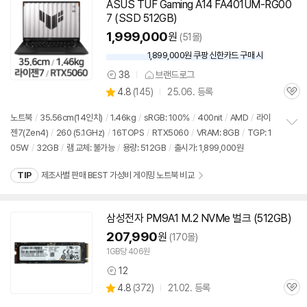
ASUS TUF Gaming A14 FA401UM-RG00
7 (SSD
512GB
)
1,999,000
원
(51몰)
1,899,000원 쿠팡 신한카드 구매 시
와
우
38
브랜드로그
상
할
상
4.8
(
145)
25.06. 등록
품
인
관
별
의
가
품
심
점
견
노트북
/
35.56cm(14인치)
/
1.46kg
/
sRGB: 100%
/
400nit
/
AMD
/
라이
리
젠7(Zen4)
/
260 (5.1GHz)
/
16TOPS
/
RTX5060
/
VRAM: 8GB
/
TGP: 1
정
뷰
05W
/
32GB
/
램 교체: 불가능
/
용량:
512GB
/
출시가: 1,899,000원
보
펼
치
TIP
제조사별 판매 BEST 가성비 게이밍 노트북 비교
기
삼성전자 PM9A1 M.2 NVMe 벌크 (
512GB
)
동
영
207,990
원
(170몰)
상
1GB당 406원
12
상
상
4.8
(
372)
21.02. 등록
품
관
별
의
품
심