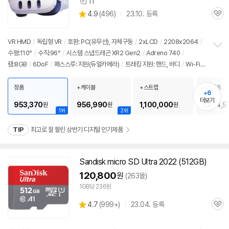
11
상
상
4.9
(
496)
23.10. 등록
품
관
별
의
품
심
점
견
리
VR HMD
/
독립형 VR
/
호환: PC(유무선), 자체구동
/
2xLCD
/
2208x2064
/
뷰
수평:110°
/
수직:96°
/
시스템 스냅드래곤 XR2 Gen2
/
Adreno 740
/
정
램:8GB
/
6DoF
/
패스스루: 지원(듀얼카메라)
/
트래킹 지원: 핸드, 바디
/
Wi-Fi6
보
펼
e
/
515g
/
출시가: 890,000원
치
정품
+케이블
+스트랩
+안면폼
기
+6
더보기
953,370
956,990
1,100,000
1,074,5
원
원
원
1위
2위
TIP
최고로 잘 팔린 상반기 디지털 인기제품
Sandisk micro SD Ultra 2022 (
512GB
)
120,800
원
(263몰)
1GB당 236원
상
4.7
(
999+)
23.04. 등록
관
별
품
심
점
리