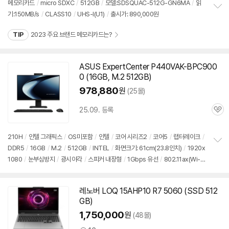
메모리카드
/
micro SDXC
/
512GB
/
모델:SDSQUAC-512G-GN6MA
/
읽
뷰
기:150MB/s
/
CLASS10
/
UHS-I(U1)
/
출시가: 890,000원
정
보
TIP
2023 주요 브랜드 메모리카드는?
펼
치
기
ASUS ExpertCenter P440VAK-BPC900
0 (16GB, M.2
512GB
)
978,880
원
(25몰)
25.09. 등록
관
심
210H
/
인텔 그래픽스
/
OS미포함
/
인텔
/
코어 시리즈2
/
코어5
/
랩터레이크
/
DDR5
/
16GB
/
M.2
/
512GB
/
INTEL
/
화면크기: 61cm(23.8인치)
/
1920x
정
1080
/
눈부심방지
/
광시야각
/
스피커 내장형
/
1Gbps 유선
/
802.11ax(Wi-Fi
보
펼
6E) 무선
/
블루투스
/
HDMI
/
USB3.x 5Gbps
/
USB C타입 5Gbps
/
웹캠
/
치
마이크 내장
/
DC
/
일체형
/
6.9kg
/
용도: 사무/인강용
/
출시가: 890,000원
기
레노버 LOQ 15AHP10 R7 5060 (SSD
512
GB
)
1,750,000
원
(48몰)