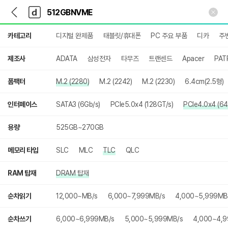
뒤
다
본문 바로가기
다
로
나
나
가
와
와
상
기
메
카테고리
디지털 완제품
태블릿/휴대폰
PC 주요 부품
디카
주
세
인
검
색
제조사
ADATA
삼성전자
타무즈
트랜센드
Apacer
PAT
폼팩터
M.2 (2280)
M.2 (2242)
M.2 (2230)
6.4cm(2.5형)
인터페이스
SATA3 (6Gb/s)
PCIe5.0x4 (128GT/s)
PCIe4.0x4 (64
용량
525GB~270GB
메모리 타입
SLC
MLC
TLC
QLC
RAM 탑재
DRAM 탑재
순차읽기
12,000~MB/s
6,000~7,999MB/s
4,000~5,999MB
순차쓰기
6,000~6,999MB/s
5,000~5,999MB/s
4,000~4,9