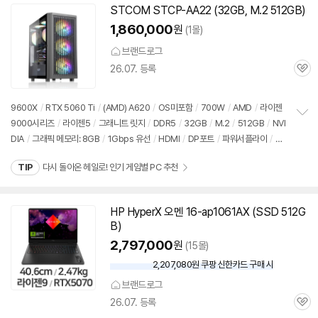
기
STCOM STCP-AA22 (32GB, M.2
512GB
)
1,860,000
원
(1몰)
브랜드로그
26.07. 등록
관
심
9600X
/
RTX 5060 Ti
/
(AMD) A620
/
OS미포함
/
700W
/
AMD
/
라이젠
9000시리즈
/
라이젠5
/
그래니트 릿지
/
DDR5
/
32GB
/
M.2
/
512GB
/
NVI
정
DIA
/
그래픽 메모리: 8GB
/
1Gbps 유선
/
HDMI
/
DP포트
/
파워서플라이
/
미
보
펼
들타워
/
LED쿨러
/
용도: 게임용
/
출시가: 1,488,040원
치
TIP
다시 돌아온 헤일로! 인기 게임별 PC 추천
기
HP HyperX 오멘 16-ap1061AX (SSD
512G
B
)
2,797,000
원
(15몰)
2,207,080원 쿠팡 신한카드 구매 시
와
우
브랜드로그
할
26.07. 등록
인
관
가