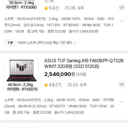
16
상
상
5.0
(
1)
25.08. 등록
품
관
별
의
품
심
점
견
노트북
/
39.62cm(15.6인치)
/
2.4kg
/
sRGB: 100%
/
300nit
/
AMD
/
라이
리
젠7(Zen4)
/
250 (5.1GHz)
/
16TOPS
/
RTX5060
/
VRAM: 8GB
/
TGP: 1
정
뷰
00W
/
16GB
/
램 교체: 가능
/
용량:
512GB
/
출시가: 1,499,000원
보
펼
치
TIP
가성비 노트북 선택 2026 핵심 기준 정리
기
ASUS TUF Gaming A16 FA608PP-QT028
WIN11 32GB램 (SSD
512GB
)
2,546,090
원
(94몰)
상
4.8
(
17)
25.05. 등록
관
별
품
심
점
리
노트북
/
40.6cm(16인치)
/
2.2kg
/
sRGB: 100%
/
400nit
/
AMD
/
라이젠9
뷰
(Zen4)
/
8940HX (5.3GHz)
/
RTX5070
/
VRAM: 8GB
/
TGP: 115W
/
32
정
GB
/
램 교체: 가능
/
용량:
512GB
/
출시가: 1,499,000원
보
펼
치