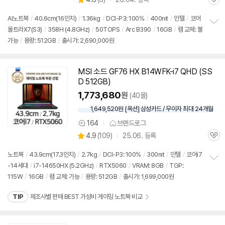
관
별
의
품
심
점
견
AI노트북
/
40.6cm(16인치)
/
1.36kg
/
DCI-P3: 100%
/
400nit
/
인텔
/
코어
리
울트라X7(S3)
/
358H (4.8GHz)
/
50TOPS
/
Arc B390
/
16GB
/
램 교체: 불
정
뷰
가능
/
용량:
512GB
/
출시가: 2,690,000원
보
펼
치
기
MSI 소드 GF76 HX B14WFK-i7 QHD (SS
동
D
512GB
)
영
상
1,773,680
원
(40몰)
1,649,520원 [옥션] 삼성카드 / 무이자 최대 24개월
164
브랜드로그
상
상
4.9
(
109)
25.06. 등록
품
관
별
의
품
심
점
견
노트북
/
43.9cm(17.3인치)
/
2.7kg
/
DCI-P3: 100%
/
300nit
/
인텔
/
코어i7
리
-14세대
/
i7-14650HX (5.2GHz)
/
RTX5060
/
VRAM: 8GB
/
TGP:
정
뷰
115W
/
16GB
/
램 교체: 가능
/
용량:
512GB
/
출시가: 1,699,000원
보
펼
치
TIP
제조사별 판매 BEST 가성비 게이밍 노트북 비교
기