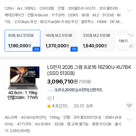
125H
/
Arc 그래픽스
/
OS미포함
/
인텔
/
코어울트라 시리즈1
/
코어 울트라5
/
메테오레이크
/
인텔 AI Boost
/
11TOPS
/
DDR5
/
8GB
/
M.2
/
512GB
/
IN
정
TEL
/
2.5Gbps 유선
/
802.11ax(Wi-Fi 6E) 무선
/
블루투스
/
HDMI
/
DP Alt
보
펼
Mode
/
USB3.x 10Gbps
/
USB C타입 20Gbps
/
썬더볼트4
/
DC
/
미니
치
PC
/
용도: 사무/인강용
/
출시가: 1,499,000원
8GB, M.2 512GB
16GB, M.2 512GB
32GB, M.2 512GB
64GB, M.
기
더보기
1,190,000
1,370,000
1,640,000
2,290,
원
원
원
2위
1위
LG전자 2026 그램 프로16 16Z90U-KU7BK
(SSD
512GB
)
3,096,710
원
(136몰)
3,013,200원 [LG전자] 신한카드
1
상
상
4.9
(
251)
26.01. 등록
품
관
별
의
품
심
점
견
AI노트북
/
40.6cm(16인치)
/
1.19kg
/
인텔
/
코어 울트라X7(S3)
/
358H (4.8
리
GHz)
/
47TOPS
/
Arc B390
/
32GB
/
램 교체: 불가능
/
용량:
512GB
/
출시
정
뷰
가: 3,590,000원
보