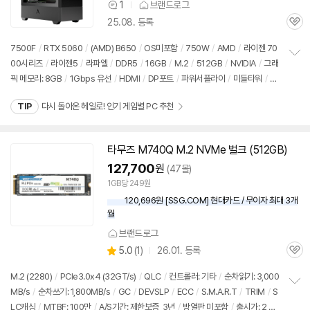
1
브랜드로그
상
25.08. 등록
품
관
의
심
견
7500F
/
RTX 5060
/
(AMD) B650
/
OS미포함
/
750W
/
AMD
/
라이젠 70
00시리즈
/
라이젠5
/
라파엘
/
DDR5
/
16GB
/
M.2
/
512GB
/
NVIDIA
/
그래
정
픽 메모리: 8GB
/
1Gbps 유선
/
HDMI
/
DP포트
/
파워서플라이
/
미들타워
/
LE
보
펼
D쿨러
/
용도: 게임용
/
출시가: 2,690,000원
치
TIP
다시 돌아온 헤일로! 인기 게임별 PC 추천
기
타무즈 M740Q M.2 NVMe 벌크 (
512GB
)
127,700
원
(47몰)
1GB당 249원
120,696원 [SSG.COM] 현대카드 / 무이자 최대 3개
월
브랜드로그
상
5.0
(
1)
26.01. 등록
관
별
품
심
점
M.2 (2280)
/
PCIe3.0x4 (32GT/s)
/
QLC
/
컨트롤러: 기타
/
순차읽기: 3,000
리
MB/s
/
순차쓰기: 1,800MB/s
/
GC
/
DEVSLP
/
ECC
/
S.M.A.R.T
/
TRIM
/
S
정
뷰
LC캐싱
/
MTBF: 100만
/
A/S기간: 제한보증, 3년
/
방열판 미포함
/
출시가: 2,69
보