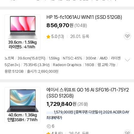
펼
0,000원
치
기
HP 15-fc1061AU WIN11 (SSD
512GB
)
856,970
원
(104몰)
상
5.0
(
13)
26.01. 등록
관
별
품
심
점
리
뷰
노트북
/
39.6cm(15.6인치)
/
1.59kg
/
NTSC: 45%
/
300nit
/
AMD
/
라이젠
5(Zen3+)
/
7535HS (3.3Hz)
/
Radeon Graphics
/
16GB
/
램 교체: 가능
/
정
용량:
512GB
/
출시가: 2,690,000원
보
펼
치
기
에이서 스위프트 GO 16 AI SFG16-I71-75Y2
(SSD
512GB
)
1,729,840
원
(26몰)
1,579,000원 [중복쿠폰 다운필수] 2026 ACER DAY
최대혜택가
6
상
상
4.8
(
6)
26.04. 등록
품