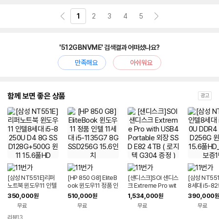
치
3.x 10Gbps
/
웹캠
/
마이크 내장
/
DC
/
일체형
/
용도: 사무/인강용
/
출시가: 3,
기
1
2
3
4
5
590,000원
'512GBNVME' 검색결과 어떠셨나요?
만족해요
아쉬워요
함께 보면 좋은 상품
광고
[삼성 NT551E]리퍼
[HP 850 G8] EliteB
[샌디스크]SOI 샌디스
[삼성 NT551
노트북 윈도우11 인텔
ook 윈도우11 정품 인
크 Extreme Pro wit
8세대 i5-82
8세대 i5-8250U D4
텔 11세대 i5-1135G
h USB4 Portable 외
R4 8G SS
350,000
510,000
1,534,000
390,000
원
원
원
원
8G SSD128G+500
7 8G SSD256G 15.
장 SSD E82 4TB (
윈도우11 15
무료
무료
무료
무료
G 윈11 15.6풀HD
6인치
로지텍 G304 증정 )
배터리 보증1
리뷰
13