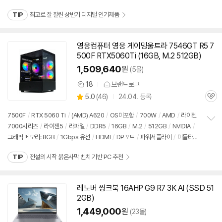
펼
치
TIP
최고로 잘 팔린 상반기 디지털 인기제품
기
영웅컴퓨터 영웅 게이밍울트라 7546GT R5 7
500F RTX5060Ti (16GB, M.2
512GB
)
1,509,640
원
(5몰)
18
브랜드로그
상
상
5.0
(
46)
24.04. 등록
품
관
별
의
품
심
점
견
7500F
/
RTX 5060 Ti
/
(AMD) A620
/
OS미포함
/
700W
/
AMD
/
라이젠
리
7000시리즈
/
라이젠5
/
라파엘
/
DDR5
/
16GB
/
M.2
/
512GB
/
NVIDIA
/
정
뷰
그래픽 메모리: 8GB
/
1Gbps 유선
/
HDMI
/
DP포트
/
파워서플라이
/
미들타
보
펼
워
/
어항형
/
LED쿨러
/
용도: 게임용
/
출시가: 2,140,000원
치
TIP
전설의 시작 붉은사막 벤치 기반 PC 추천
기
레노버 씽크북 16AHP G9 R7 3K AI (SSD
51
2GB
)
1,449,000
원
(23몰)