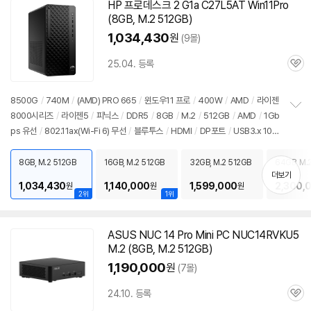
기
HP 프로데스크 2 G1a C27L5AT Win11Pro
(8GB, M.2
512GB
)
1,034,430
원
(9몰)
25.04. 등록
관
심
8500G
/
740M
/
(AMD) PRO 665
/
윈도우11 프로
/
400W
/
AMD
/
라이젠
8000시리즈
/
라이젠5
/
피닉스
/
DDR5
/
8GB
/
M.2
/
512GB
/
AMD
/
1Gb
정
ps 유선
/
802.11ax(Wi-Fi 6) 무선
/
블루투스
/
HDMI
/
DP포트
/
USB3.x 10G
보
펼
bps
/
USB C타입 5Gbps
/
파워서플라이
/
미들타워
/
6.1kg
/
용도: 사무/인강
치
용
/
구성변경상품
/
출시가: 1,499,000원
8GB, M.2 512GB
16GB, M.2 512GB
32GB, M.2 512GB
64GB, M.
기
더보기
1,034,430
1,140,000
1,599,000
2,300,
원
원
원
2위
1위
ASUS NUC 14 Pro Mini PC NUC14RVKU5
M.2 (8GB, M.2
512GB
)
1,190,000
원
(7몰)
24.10. 등록
관
심