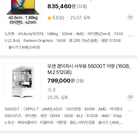
835,460
원
(33몰)
상
5.0
(
6)
25.07. 등록
관
별
품
심
점
리
노트북
/
40.6cm(16인치)
/
1.88kg
/
300nit
/
AMD
/
라이젠5(Zen3)
/
7430
뷰
U (2.3Hz)
/
Radeon Graphics
/
16GB
/
램 교체: 가능(1슬롯)
/
용량:
512GB
정
/
출시가: 1,488,040원
보
펼
치
기
모맨 겜덕피시 사무용 5600GT 어항 (16GB,
M.2
512GB
)
799,000
원
(2몰)
3
상
25.05. 등록
품
관
의
심
견
5600GT
/
그래픽스 7
/
(AMD) A520
/
OS미포함
/
600W
/
AMD
/
라이젠 5
000시리즈
/
라이젠5
/
세잔
/
DDR4
/
16GB
/
M.2
/
512GB
/
AMD
/
1Gbp
정
s 유선
/
파워서플라이
/
미들타워
/
어항형
/
용도: 사무/인강용
/
출시가: 1,488,0
보
펼
40원
치