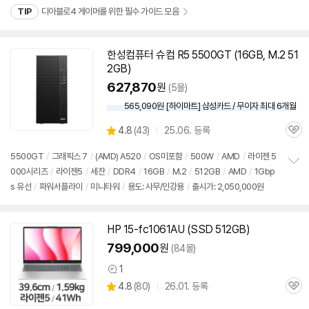
치
TIP
디아블로4 게이머를 위한 필수 가이드 모음
기
한성컴퓨터 슈컴 R5 5500GT (16GB, M.2
51
2GB
)
627,870
원
(5몰)
565,090원 [하이마트] 삼성카드 / 무이자 최대 6개월
상
4.8
(
43)
25.06. 등록
관
별
품
심
점
5500GT
/
그래픽스 7
/
(AMD) A520
/
OS미포함
/
500W
/
AMD
/
라이젠 5
리
000시리즈
/
라이젠5
/
세잔
/
DDR4
/
16GB
/
M.2
/
512GB
/
AMD
/
1Gbp
정
뷰
s 유선
/
파워서플라이
/
미니타워
/
용도: 사무/인강용
/
출시가: 2,050,000원
보
펼
치
기
HP 15-fc1061AU (SSD
512GB
)
799,000
원
(84몰)
1
상
상
4.8
(
80)
26.01. 등록
품
관
별
의
품
심
점