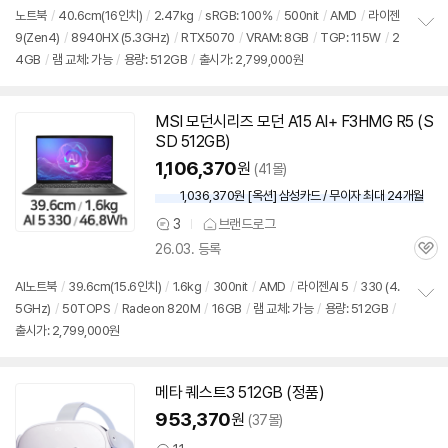
심
노트북
/
40.6cm(16인치)
/
2.47kg
/
sRGB: 100%
/
500nit
/
AMD
/
라이젠
9(Zen4)
/
8940HX (5.3GHz)
/
RTX5070
/
VRAM: 8GB
/
TGP: 115W
/
2
정
4GB
/
램 교체: 가능
/
용량:
512GB
/
출시가: 2,799,000원
보
펼
치
기
MSI 모던시리즈 모던 A15 AI+ F3HMG R5 (S
SD
512GB
)
1,106,370
원
(41몰)
1,036,370원 [옥션] 삼성카드 / 무이자 최대 24개월
3
브랜드로그
상
26.03. 등록
품
관
의
심
견
AI노트북
/
39.6cm(15.6인치)
/
1.6kg
/
300nit
/
AMD
/
라이젠AI 5
/
330 (4.
5GHz)
/
50TOPS
/
Radeon 820M
/
16GB
/
램 교체: 가능
/
용량:
512GB
/
정
출시가: 2,799,000원
보
펼
치
기
메타 퀘스트3
512GB
(정품)
동
영
953,370
원
(37몰)
상