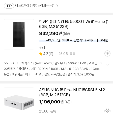
펼
치
TIP
내 노트북이 인공지능이 되는 순간
기
한성컴퓨터 슈컴 R5 5500GT Win11Home (1
6GB, M.2
512GB
)
832,280
원
(5몰)
749,060원 [하이마트] 삼성카드 / 무이자 최대 6개월
1
상
상
4.2
(
11)
25.06. 등록
품
관
별
의
품
심
점
견
5500GT
/
그래픽스 7
/
(AMD) A520
/
윈도우11
/
500W
/
AMD
/
라이젠 50
리
00시리즈
/
라이젠5
/
세잔
/
DDR4
/
16GB
/
M.2
/
512GB
/
AMD
/
1Gbps
정
뷰
유선
/
파워서플라이
/
미니타워
/
용도: 사무/인강용
/
출시가: 3,590,000원
보
펼
치
기
ASUS NUC 15 Pro+ NUC15CRSU5 M.2
(8GB, M.2
512GB
)
1,196,000
원
(4몰)
25.06. 등록
관