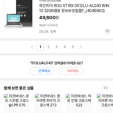
이마트인터넷쇼핑몰
파인피아 ROG STRIX G512LU-AL043 WIN
10 32GB램용 정보보호필름F_(4046902)
49,800
원
배송비 3,000원
26.04. 등록
관
심
1
2
3
4
5
'512LUAL043' 검색결과 어떠셨나요?
만족해요
아쉬워요
함께 보면 좋은 상품
광고