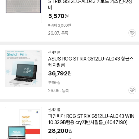
STRIX G512LU-AL043 키보드 키스킨/갓성
세부정보 열기/접기
비
5,570
원
배송비 3,000원
26.07. 등록
관
심
신세계몰
ASUS ROG STRIX G512LU-AL043 항균스
케치필름
36,792
원
무료배송
26.06. 등록
관
심
신세계몰
파인피아 ROG STRIX G512LU-AL043 WIN
10 32GB램용 cry저반사필름_(4047190)
28,200
원