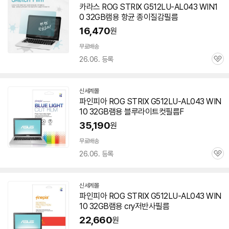
카라스 ROG STRIX G512LU-AL043 WIN1
0 32GB램용 항균 종이질감필름
16,470
원
무료배송
26.06. 등록
관
심
신세계몰
파인피아 ROG STRIX G512LU-AL043 WIN
10 32GB램용 블루라이트컷필름F
35,190
원
무료배송
26.06. 등록
관
심
신세계몰
파인피아 ROG STRIX G512LU-AL043 WIN
10 32GB램용 cry저반사필름
22,660
원