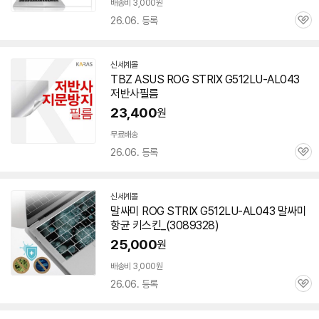
배송비 3,000원
26.06. 등록
관
심
신세계몰
TBZ ASUS ROG STRIX G512LU-AL043
저반사필름
23,400
원
무료배송
26.06. 등록
관
심
신세계몰
말싸미 ROG STRIX G512LU-AL043 말싸미
항균 키스킨_(3089328)
25,000
원
배송비 3,000원
26.06. 등록
관
심