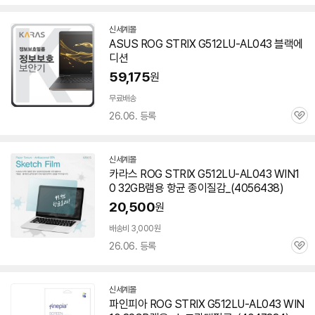
심
신세계몰
ASUS ROG STRIX G512LU-AL043 블랙에
디션
59,175
원
무료배송
26.06. 등록
관
심
신세계몰
카라스 ROG STRIX G512LU-AL043 WIN1
0 32GB램용 항균 종이질감_(4056438)
20,500
원
배송비 3,000원
26.06. 등록
관
심
신세계몰
파인피아 ROG STRIX G512LU-AL043 WIN