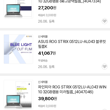
10 32GB램용 ole고광택필름_(4047334)
27,200
원
배송비 3,000원
26.06. 등록
관
심
신세계몰
ASUS ROG STRIX G512LU-AL043 블루컷
필름K
41,067
원
무료배송
26.06. 등록
관
심
신세계몰
파인피아 ROG STRIX G512LU-AL043 WIN
10 32GB램용 미러필름_(4047046)
39,800
원
배송비 3,000원