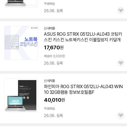
무료배송
26.06. 등록
관
심
신세계몰
ASUS ROG STRIX G512LU-AL043 코팅키
스킨 키스킨 노트북키스킨 이물질방지 키덮개
17,670
원
배송비 3,000원
26.06. 등록
관
심
신세계몰
파인피아 ROG STRIX G512LU-AL043 WIN
10 32GB램용 정보보호필름F
40,010
원
무료배송
26.06. 등록
관
심