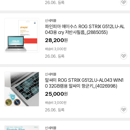
26.06. 등록
관
심
신세계몰
파인피아 에이수스 ROG STRIX G512LU-AL
043용 cry 저반사필름_(2885055)
28,200
원
배송비 3,000원
26.06. 등록
관
심
신세계몰
말싸미 ROG STRIX G512LU-AL043 WIN1
0 32GB램용 말싸미 항균키_(4026998)
25,000
원
배송비 3,000원
26.06. 등록
관
심
신세계몰