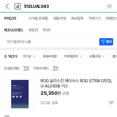
뒤
다
본문 바로가기
다
로
나
나
가
와
와
상
기
메
카테고리
디지털 완제품
생활/주방
패션잡화
주변기기
태블릿/
세
인
검
색
제조사/브랜드
ASUS
ROG
인기 옵션
우선 노출
필터
총
163
개
인기순
배송비포함
가격대검색
상품구분
결
상세옵션펼침
쿠팡와우할인
설치 환경·지역에 따라
ROG 실리스킨 에이수스 ROG STRIX G512L
닫
배송·설치비가 달라집니다.
U-AL043용 키스
기
25,350
원
(4몰)
20.06. 등록
관
심
가방