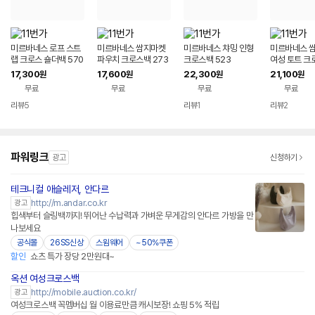
미르바네스 로프 스트
미르바네스 쌈지마켓
미르바네스 챠밍 인형
미르바네스 
랩 크로스 숄더백 570
파우치 크로스백 273
크로스백 523
여성 토트 크
8
17,300
17,600
22,300
21,100
원
원
원
원
무료
무료
무료
무료
리뷰
5
리뷰
1
리뷰
2
파워링크
광고
신청하기
테크니컬 애슬레저, 안다르
네이버페이 플러스
http://m.andar.co.kr
광고
힙색부터 슬링백까지! 뛰어난 수납력과 가벼운 무게감의 안다르 가방을 만
나보세요
공식몰
26SS신상
스윔웨어
~50%쿠폰
할인
쇼츠 특가 장당 2만원대~
옥션 여성크로스백
http://mobile.auction.co.kr/
광고
여성크로스백 꼭멤버십 월 이용료만큼 캐시보장! 쇼핑 5% 적립