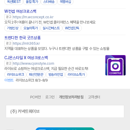
옥션BEST
올킬 특가
스타배송
꼭멤버십
W컨셉 여성크로스백
https://m.wconcept.co.kr
광고
오직 2주! 여름이 끝나기 전, W컨셉 클리어런스 혜택을 만나보세요
가방신상
오늘의특가
실시간베스트
W컨셉단독
트렌디한 한국 굿즈상품
https://mh365.kr
광고
지역을 대표하는 상품을 모았다. 누구나 트렌디한 상품을 구할 수 있는 쇼핑몰
CJ온스타일 X 여성크로스백
네이버페이
http://www.cjonstyle.com
광고
라이브로 쇼핑하는 여성크로스백, 지금 필요한 순간 바로도착!
라이브쇼위크
패션전문관
방송라인업
라이브쇼특가
이벤트
라이브쇼위크 8/3-8/9
PC버전
로그인
개인정보처리방침
고객센터
(주) 커넥트웨이브