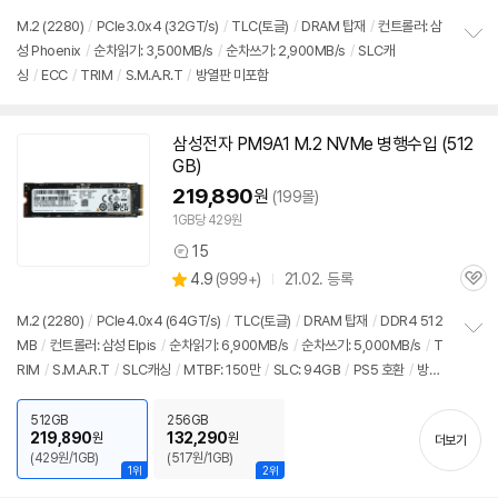
품
심
점
M.2 (2280)
/
PCIe3.0x4 (32GT/s)
/
TLC(토글)
/
DRAM 탑재
/
컨트롤러: 삼
리
성 Phoenix
/
순차읽기: 3,500MB/s
/
순차쓰기: 2,900MB/s
/
SLC캐
정
뷰
싱
/
ECC
/
TRIM
/
S.M.A.R.T
/
방열판 미포함
보
펼
치
기
삼성전자 PM9A1 M.2 NVMe 병행수입 (512
동
GB)
영
상
219,890
원
(199몰)
1GB당 429원
15
상
상
4.9
(
999+)
21.02. 등록
품
관
별
의
품
심
점
견
M.2 (2280)
/
PCIe4.0x4 (64GT/s)
/
TLC(토글)
/
DRAM 탑재
/
DDR4 512
리
MB
/
컨트롤러: 삼성 Elpis
/
순차읽기: 6,900MB/s
/
순차쓰기: 5,000MB/s
/
T
정
뷰
RIM
/
S.M.A.R.T
/
SLC캐싱
/
MTBF: 150만
/
SLC: 94GB
/
PS5 호환
/
방열
보
펼
판 미포함
/
[기타] 중고 확인 요망
치
512GB
256GB
기
219,890
132,290
원
원
더보기
(429원/1GB)
(517원/1GB)
1위
2위