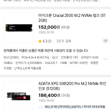
MTBF: 150만
/
A/S기간: 제한보증, 5년
/
방열판 미포함
/
[기타] 2022년 12월부
보
펼
로 일부 스펙 리뉴얼 및 유통사 변경(파인인포)
치
기
마이크론 Crucial 2500 M.2 NVMe 벌크 (51
2GB)
152,000
원
(88몰)
1GB당 297원
상
4.3
(
3)
25.11. 등록
관
별
품
심
점
완제품에서 적출된 상품은 제품 외관에 사용감이 있을 수 있습니다.
리
뷰
M.2 (2280)
/
PCIe4.0x4 (64GT/s)
/
QLC
/
컨트롤러: 기타
/
순차읽기: 6,60
0MB/s
/
순차쓰기: 3,650MB/s
/
S.M.A.R.T
/
HMB
/
MTBF: 200만
/
방열판
정
미포함
/
[기타] 노트북 적출상품
보
펼
치
기
ADATA XPG SX8200 Pro M.2 NVMe 파인
인포 (512GB)
186,400
원
(34몰)
1GB당 364원
180,311원 [하이마트] 삼성카드 / 무이자 최대 6개월