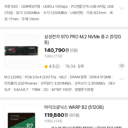
심
외장 SSD
/
USB메모리형
/
USB3.x 10Gbps
/
PC연결 단자: USB A타입, USB
C타입
/
읽기: 1,000MB/s
/
쓰기: 1,000MB/s
/
USB전원
/
가로: 82.1mm
/
세
정
로: 17mm
/
두께: 10mm
보
펼
치
기
삼성전자 970 PRO M.2 NVMe 중고 (512G
B)
140,790
원
(6몰)
1GB당 275원
상
4.5
(
2)
18.04. 등록
관
별
품
심
점
M.2 (2280)
/
PCIe3.0x4 (32GT/s)
/
MLC
/
DRAM 탑재
/
DDR4 512MB
/
리
컨트롤러: 삼성 Phoenix
/
순차읽기: 3,500MB/s
/
순차쓰기: 2,300MB/s
/
DEV
정
뷰
SLP
/
S.M.A.R.T
/
TRIM
/
GC
/
MTBF: 150만
/
방열판 미포함
보
펼
치
기
마이크로닉스 WARP B2 (512GB)
세부정보 열기/접기
119,880
원
(80몰)
1GB당 234원