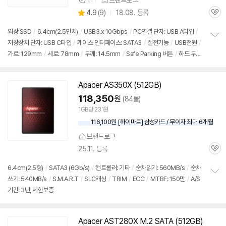
1
브랜드로그
상
상
4.9
(
9)
18.08. 등록
품
관
별
의
품
심
점
견
외장 SSD
/
6.4cm(2.5인치)
/
USB3.x 10Gbps
/
PC연결 단자: USB A타입
/
리
저장장치 단자: USB C타입
/
케이스 인터페이스: SATA3
/
절전기능
/
USB전원
/
정
뷰
가로: 129mm
/
세로: 78mm
/
두께: 14.5mm
/
Safe Parking 버튼
/
하드 두께
보
펼
지원: 최대 10mm
/
※ SSD 별도 장착 상품. 판매처별 내부 SSD 상태(새상품,리퍼,
치
중고) 확인 필요.
기
Apacer AS350X (512GB)
118,350
원
(84몰)
1GB당 231원
116,100원 [하이마트] 삼성카드 / 무이자 최대 6개월
브랜드로그
25.11. 등록
관
심
6.4cm(2.5형)
/
SATA3 (6Gb/s)
/
컨트롤러: 기타
/
순차읽기: 560MB/s
/
순차
쓰기: 540MB/s
/
S.M.A.R.T
/
SLC캐싱
/
TRIM
/
ECC
/
MTBF: 150만
/
A/S
정
기간: 3년, 제한보증
보
펼
치
기
Apacer AST280X M.2 SATA (512GB)