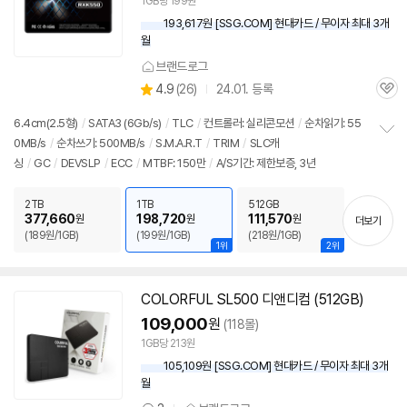
1GB당 199원
193,617원 [SSG.COM] 현대카드 / 무이자 최대 3개
월
브랜드로그
상
4.9
(
26)
24.01. 등록
관
별
품
심
점
6.4cm(2.5형)
/
SATA3 (6Gb/s)
/
TLC
/
컨트롤러: 실리콘모션
/
순차읽기: 55
리
0MB/s
/
순차쓰기: 500MB/s
/
S.M.A.R.T
/
TRIM
/
SLC캐
정
뷰
싱
/
GC
/
DEVSLP
/
ECC
/
MTBF: 150만
/
A/S기간: 제한보증, 3년
보
펼
치
2TB
1TB
512GB
기
377,660
198,720
111,570
원
원
원
더보기
(189원/1GB)
(199원/1GB)
(218원/1GB)
1위
2위
COLORFUL SL500 디앤디컴 (512GB)
109,000
원
(118몰)
1GB당 213원
105,109원 [SSG.COM] 현대카드 / 무이자 최대 3개
월