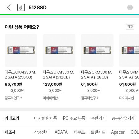
뒤
다
본문 바로가기
다
로
나
나
가
와
와
기
메
인
이런 상품 어때요?
광고
타무즈 GKM330 M.
타무즈 GKM330 M.
타무즈 GKM330 M.
타무즈 GKM3
2 SATA (256GB)
2 SATA (512GB)
2 SATA (128GB)
2 SATA (12
86,700
123,000
61,600
61,600
원
원
원
원
3,000원
3,000원
3,000원
3,000원
컴퓨터연구소
마이피씨샵
컴퓨터연구소
마이피씨샵
상
카테고리
디지털 완제품
PC 주요 부품
주변기기
공구/산업기계
세
검
색
제조사
삼성전자
ADATA
타무즈
트랜센드
Apacer
COL