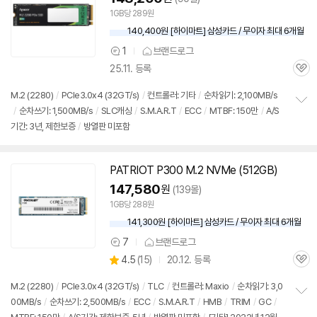
1GB당 289원
140,400원 [하이마트] 삼성카드 / 무이자 최대 6개월
1
브랜드로그
상
25.11. 등록
품
관
의
심
견
M.2 (2280)
/
PCIe3.0x4 (32GT/s)
/
컨트롤러: 기타
/
순차읽기: 2,100MB/s
/
순차쓰기: 1,500MB/s
/
SLC캐싱
/
S.M.A.R.T
/
ECC
/
MTBF: 150만
/
A/S
정
기간: 3년, 제한보증
/
방열판 미포함
보
펼
치
기
PATRIOT P300 M.2 NVMe (512GB)
147,580
원
(139몰)
1GB당 288원
141,300원 [하이마트] 삼성카드 / 무이자 최대 6개월
7
브랜드로그
상
상
4.5
(
15)
20.12. 등록
품
관
별
의
품
심
점
견
M.2 (2280)
/
PCIe3.0x4 (32GT/s)
/
TLC
/
컨트롤러: Maxio
/
순차읽기: 3,0
리
00MB/s
/
순차쓰기: 2,500MB/s
/
ECC
/
S.M.A.R.T
/
HMB
/
TRIM
/
GC
/
정
뷰