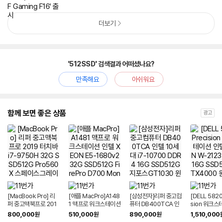
더보기
'512SSD' 검색결과 어떠셨나요?
만족해요
아쉬워요
함께 보면 좋은 상품
광고
[MacBook Pro] 리
[애플 MacPro]A148
[삼성전자]리퍼 중고컴
[DELL 5820
퍼 중고맥북프로 201
1 맥프로 워크스테이션
퓨터 DB400TCA 인
sion 워크스
9 터치바 i7-9750H
인텔 XEON E5-168
텔 10세대 i7-10700
텔 XEON W-
800,000
510,000
890,000
1,510,000
원
원
원
32G SSD512G Pro
0v2 32G SSD512G
DDR4 16G SSD512
DR4 16G S