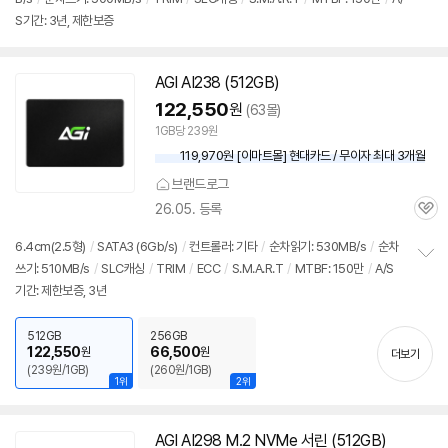
정
뷰
S기간: 3년, 제한보증
보
펼
치
기
AGI AI238 (512GB)
122,550
원
(63몰)
1GB당 239원
119,970원 [이마트몰] 현대카드 / 무이자 최대 3개월
브랜드로그
26.05. 등록
관
심
6.4cm(2.5형)
/
SATA3 (6Gb/s)
/
컨트롤러: 기타
/
순차읽기: 530MB/s
/
순차
쓰기: 510MB/s
/
SLC캐싱
/
TRIM
/
ECC
/
S.M.A.R.T
/
MTBF: 150만
/
A/S
정
기간: 제한보증, 3년
보
펼
치
512GB
256GB
기
122,550
66,500
원
원
더보기
(239원/1GB)
(260원/1GB)
1위
2위
AGI AI298 M.2 NVMe 서린 (512GB)