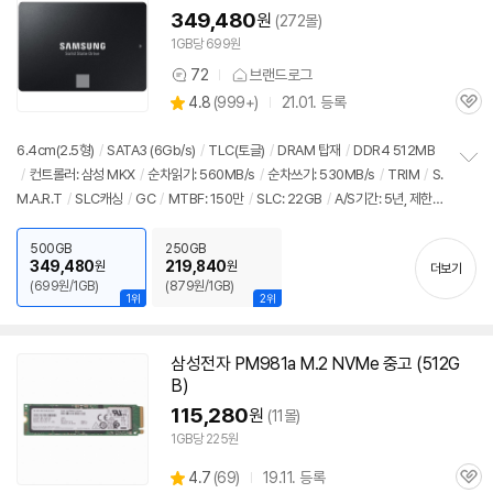
영
349,480
원
(272몰)
상
1GB당 699원
72
브랜드로그
상
상
4.8
(
999+)
21.01. 등록
품
관
별
의
품
심
점
견
리
6.4cm(2.5형)
/
SATA3 (6Gb/s)
/
TLC(토글)
/
DRAM 탑재
/
DDR4 512MB
뷰
/
컨트롤러: 삼성 MKX
/
순차읽기: 560MB/s
/
순차쓰기: 530MB/s
/
TRIM
/
S.
정
M.A.R.T
/
SLC캐싱
/
GC
/
MTBF: 150만
/
SLC: 22GB
/
A/S기간: 5년, 제한보
보
펼
증
치
500GB
250GB
기
349,480
219,840
원
원
더보기
(699원/1GB)
(879원/1GB)
1위
2위
삼성전자 PM981a M.2 NVMe 중고 (512G
B)
115,280
원
(11몰)
1GB당 225원
상
4.7
(
69)
19.11. 등록
관
별