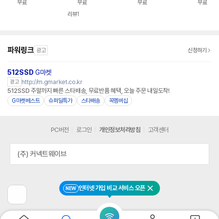
무료
무료
무료
무료
560X 스페이스그레
FirePro D700 Mont
G 지포스GT1030 윈
G RTX400
이 15인치
ery
도우11 무선인터넷
11
리뷰
1
파워링크
광고
신청하기
512SSD
G마켓
http://m.gmarket.co.kr
광고
512SSD 주말까지 빠른 스타배송, 무료반품 혜택, 오늘 주문 내일도착!
G마켓베스트
슈퍼딜특가
스타배송
꼭멤버십
PC버전
로그인
개인정보처리방침
고객센터
(주) 커넥트웨이브
인터넷 가입 비교 서비스 오픈
NEW
닫기
이
전
페
이