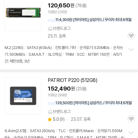
120,650
원
(78몰)
1GB당 236원
114,300원 [하이마트] 삼성카드 / 무이자 최대 6개월
브랜드로그
25.11. 등록
관
심
M.2 (2280)
/
SATA3 (6Gb/s)
/
컨트롤러: 기타
/
순차읽기: 520MB/s
/
순차쓰
기: 500MB/s
/
S.M.A.R.T
/
SLC캐싱
/
TRIM
/
ECC
/
MTBF: 150만
/
A/S기
정
간: 제한보증, 3년
보
펼
치
기
PATRIOT P220 (512GB)
152,490
원
(23몰)
1GB당 298원
139,500원 [하이마트] 삼성카드 / 무이자 최대 6개월
브랜드로그
상
5.0
(
9)
23.07. 등록
관
별
품
심
점
6.4cm(2.5형)
/
SATA3 (6Gb/s)
/
TLC
/
컨트롤러: Maxio
/
순차읽기: 550M
리
B/s
/
순차쓰기: 500MB/s
/
TRIM
/
SLC캐싱
/
S.M.A.R.T
/
MTBF: 150만
/
A/