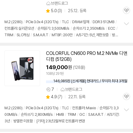
브랜드로그
상
5.0
(
3)
25.12. 등록
관
별
품
심
점
M.2 (2280)
/
PCIe3.0x4 (32GT/s)
/
TLC
/
DRAM 탑재
/
DDR3 512MB
/
리
컨트롤러: 실리콘모션
/
순차읽기: 3,500MB/s
/
순차쓰기: 2,350MB/s
/
ECC
/
정
뷰
TRIM
/
SLC캐싱
/
S.M.A.R.T
/
MTBF: 200만
/
A/S기간: 5년, 제한보증
/
방열
보
펼
판 제공(탈거가능)
치
기
COLORFUL CN600 PRO M.2 NVMe 디앤
디컴 (512GB)
149,000
원
(128몰)
1GB당 291원
146,085원 [신세계몰] 현대카드 / 무이자 최대 3개월
7
브랜드로그
상
상
4.9
(
7)
22.11. 등록
품
관
별
의
품
심
점
견
M.2 (2280)
/
PCIe3.0x4 (32GT/s)
/
TLC
/
컨트롤러: Maxio
/
순차읽기: 3,3
리
00MB/s
/
순차쓰기: 2,800MB/s
/
HMB
/
TRIM
/
GC
/
S.M.A.R.T
/
A/S기간:
정
뷰
3년
/
방열판 미포함
/
[기타] 23년2월부로 컨트롤러 변경
보
펼
치