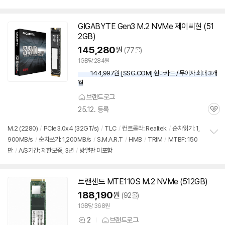
펼
치
기
GIGABYTE Gen3 M.2 NVMe 제이씨현 (51
2GB)
145,280
원
(77몰)
1GB당 284원
144,997원 [SSG.COM] 현대카드 / 무이자 최대 3개
월
브랜드로그
25.12. 등록
관
심
M.2 (2280)
/
PCIe3.0x4 (32GT/s)
/
TLC
/
컨트롤러: Realtek
/
순차읽기: 1,
900MB/s
/
순차쓰기: 1,200MB/s
/
S.M.A.R.T
/
HMB
/
TRIM
/
MTBF: 150
정
만
/
A/S기간: 제한보증, 3년
/
방열판 미포함
보
펼
치
기
트랜센드 MTE110S M.2 NVMe (512GB)
188,190
원
(92몰)
1GB당 368원
2
브랜드로그
상