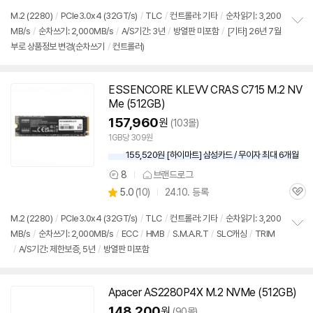
품
심
점
견
리
M.2 (2280)
/
PCIe3.0x4 (32GT/s)
/
TLC
/
컨트롤러: 기타
/
순차읽기: 3,200
뷰
MB/s
/
순차쓰기: 2,000MB/s
/
A/S기간: 3년
/
방열판 미포함
/
[기타] 26년 7월
정
부로 상품정보 변경(순차쓰기
/
컨트롤러)
보
펼
치
기
ESSENCORE KLEVV CRAS C715 M.2 NV
Me (512GB)
157,960
원
(103몰)
1GB당 309원
155,520원 [하이마트] 삼성카드 / 무이자 최대 6개월
8
브랜드로그
상
상
5.0
(
10)
24.10. 등록
품
관
별
의
품
심
점
견
M.2 (2280)
/
PCIe3.0x4 (32GT/s)
/
TLC
/
컨트롤러: 기타
/
순차읽기: 3,200
리
MB/s
/
순차쓰기: 2,000MB/s
/
ECC
/
HMB
/
S.M.A.R.T
/
SLC캐싱
/
TRIM
정
뷰
/
A/S기간: 제한보증, 5년
/
방열판 미포함
보
펼
치
기
Apacer AS2280P4X M.2 NVMe (512GB)
148,200
원
(90몰)