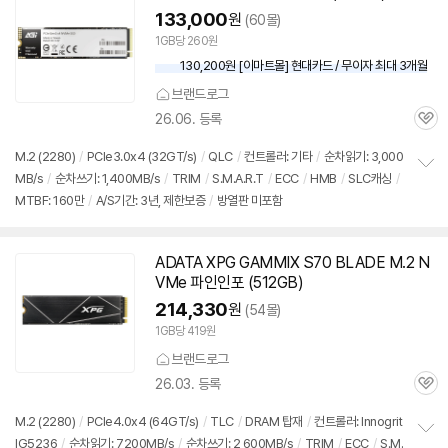
133,000
원
(60몰)
1GB당 260원
130,200원 [이마트몰] 현대카드 / 무이자 최대 3개월
브랜드로그
26.06. 등록
관
심
M.2 (2280)
/
PCIe3.0x4 (32GT/s)
/
QLC
/
컨트롤러: 기타
/
순차읽기: 3,000
MB/s
/
순차쓰기: 1,400MB/s
/
TRIM
/
S.M.A.R.T
/
ECC
/
HMB
/
SLC캐싱
/
정
MTBF: 160만
/
A/S기간: 3년, 제한보증
/
방열판 미포함
보
펼
치
기
ADATA XPG GAMMIX S70 BLADE M.2 N
VMe 파인인포 (512GB)
214,330
원
(54몰)
1GB당 419원
브랜드로그
26.03. 등록
관
심
M.2 (2280)
/
PCIe4.0x4 (64GT/s)
/
TLC
/
DRAM 탑재
/
컨트롤러: Innogrit
IG5236
/
순차읽기: 7,200MB/s
/
순차쓰기: 2,600MB/s
/
TRIM
/
ECC
/
S.M.