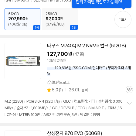
RIM
/
S.M.A.R.T
/
SLC캐싱
/
MTBF: 150만
/
SLC: 94GB
/
PS5 호환
/
방열
보
펼
판 미포함
/
[기타] 노트북 적출상품
/
＊병행, 중고 판매처 확인요망
치
512GB
256GB
기
207,990
97,000
원
원
더보기
(406원/1GB)
(379원/1GB)
1위
2위
타무즈 M740Q M.2 NVMe 벌크 (512GB)
127,700
원
(47몰)
1GB당 249원
120,696원 [SSG.COM] 현대카드 / 무이자 최대 3개
월
브랜드로그
상
5.0
(
1)
26.01. 등록
관
별
품
심
점
M.2 (2280)
/
PCIe3.0x4 (32GT/s)
/
QLC
/
컨트롤러: 기타
/
순차읽기: 3,000
리
MB/s
/
순차쓰기: 1,800MB/s
/
GC
/
DEVSLP
/
ECC
/
S.M.A.R.T
/
TRIM
/
S
정
뷰
LC캐싱
/
MTBF: 100만
/
A/S기간: 제한보증, 3년
/
방열판 미포함
보
펼
치
기
삼성전자 870 EVO (500GB)
동