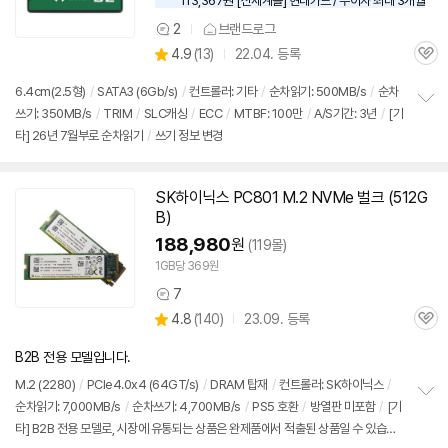
113,367원 [신세계몰] 현대카드 / 무이자 최대 3개월
2
브랜드로그
상
상
4.9
(
13)
22.04. 등록
품
관
별
의
품
심
점
견
6.4cm(2.5형)
/
SATA3 (6Gb/s)
/
컨트롤러: 기타
/
순차읽기: 500MB/s
/
순차
리
쓰기: 350MB/s
/
TRIM
/
SLC캐싱
/
ECC
/
MTBF: 100만
/
A/S기간: 3년
/
[기
정
뷰
타] 26년 7월부로 순차읽기
/
쓰기 정보 변경
보
펼
치
기
SK하이닉스 PC801 M.2 NVMe 벌크 (512G
B)
188,980
원
(119몰)
1GB당 369원
7
상
상
4.8
(
140)
23.09. 등록
품
관
별
의
품
심
점
견
B2B 전용 모델입니다.
리
뷰
M.2 (2280)
/
PCIe4.0x4 (64GT/s)
/
DRAM 탑재
/
컨트롤러: SK하이닉스
/
순차읽기: 7,000MB/s
/
순차쓰기: 4,700MB/s
/
PS5 호환
/
방열판 미포함
/
[기
정
타] B2B 전용 모델로, 시장에 유통되는 상품은 완제품에서 적출된 상품일 수 있습니
보