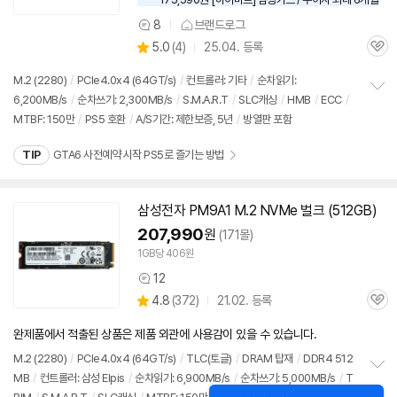
8
브랜드로그
상
상
5.0
(
4)
25.04. 등록
품
관
별
의
품
심
점
견
M.2 (2280)
/
PCIe4.0x4 (64GT/s)
/
컨트롤러: 기타
/
순차읽기:
리
6,200MB/s
/
순차쓰기: 2,300MB/s
/
S.M.A.R.T
/
SLC캐싱
/
HMB
/
ECC
/
정
뷰
MTBF: 150만
/
PS5 호환
/
A/S기간: 제한보증, 5년
/
방열판 포함
보
펼
치
TIP
GTA6 사전예약 시작 PS5로 즐기는 방법
기
삼성전자 PM9A1 M.2 NVMe 벌크 (512GB)
동
영
207,990
원
(171몰)
상
1GB당 406원
12
상
상
4.8
(
372)
21.02. 등록
품
관
별
의
품
심
점
견
완제품에서 적출된 상품은 제품 외관에 사용감이 있을 수 있습니다.
리
뷰
M.2 (2280)
/
PCIe4.0x4 (64GT/s)
/
TLC(토글)
/
DRAM 탑재
/
DDR4 512
MB
/
컨트롤러: 삼성 Elpis
/
순차읽기: 6,900MB/s
/
순차쓰기: 5,000MB/s
/
T
정