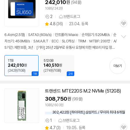
242,010
원
(94몰)
1GB당 242원
2
브랜드로그
상
상
4.8
(
36)
23.04. 등록
품
관
별
의
품
심
점
견
6.4cm(2.5형)
/
SATA3 (6Gb/s)
/
컨트롤러: Maxio
/
순차읽기: 520MB/s
/
순
리
차쓰기: 450MB/s
/
S.M.A.R.T
/
ECC
/
SLC캐싱
/
TRIM
/
MTBF: 200만
/
A/
정
뷰
S기간: 제한보증, 3년
/
[기타] 25년 2월부로 유통사 요청에 의한 메모리 타입 정보
보
펼
삭제
치
1TB
512GB
기
242,010
140,510
원
원
더보기
(242원/1GB)
(274원/1GB)
1위
2위
트랜센드 MTE220S M.2 NVMe (512GB)
308,750
원
(99몰)
1GB당 603원
302,422원 [하이마트] 삼성카드 / 무이자 최대 6개월
1
브랜드로그
상
상
4.7
(
3)
19.05. 등록
품
관