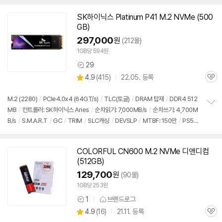
SK하이닉스 Platinum P41 M.2 NVMe (500
동
GB)
영
상
297,000
원
(212몰)
1GB당 594원
29
상
상
4.9
(
415)
22.05. 등록
품
관
별
의
품
심
점
견
리
M.2 (2280)
/
PCIe4.0x4 (64GT/s)
/
TLC(토글)
/
DRAM 탑재
/
DDR4 512
뷰
MB
/
컨트롤러: SK하이닉스 Aries
/
순차읽기: 7,000MB/s
/
순차쓰기: 4,700M
정
B/s
/
S.M.A.R.T
/
GC
/
TRIM
/
SLC캐싱
/
DEVSLP
/
MTBF: 150만
/
PS5
보
펼
호환
/
A/S기간: 제한보증, 5년
/
방열판 미포함
치
기
COLORFUL CN600 M.2 NVMe 디앤디컴
(512GB)
129,700
원
(90몰)
1GB당 253원
1
브랜드로그
상
상
4.9
(
16)
21.11. 등록
품
관
별
의