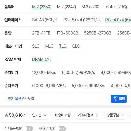
폼팩터
M.2 (2280)
M.2 (2242)
M.2 (2230)
6.4cm(2.5형)
인터페이스
SATA3 (6Gb/s)
PCIe5.0x4 (128GT/s)
PCIe4.0x4 (64
용량
2TB~1.1TB
1TB~600GB
525GB~270GB
256GB
메모리 타입
SLC
MLC
TLC
QLC
RAM 탑재
DRAM 탑재
순차읽기
12,000~MB/s
6,000~7,999MB/s
4,000~5,999MB
순차쓰기
6,000~6,999MB/s
5,000~5,999MB/s
4,000~4,9
인기 옵션
우선 노출
필터
총
50,616
개
인기순
배송비포함
가격대검색
상품구분
상세옵션펼침
쿠팡와우할인