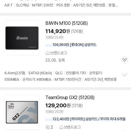
정
A.R.T
/
SLC캐싱
/
MTBF: 200만
/
PS5 호환
/
A/S기간: 5년, 제한보증
/
방열판
보
펼
포함
치
기
BIWIN M100 (512GB)
114,920
원
(126몰)
1GB당 224원
106,950원 [롯데ON] 삼성카드
브랜드로그
25.08. 등록
관
심
6.4cm(2.5형)
/
SATA3 (6Gb/s)
/
QLC
/
컨트롤러: 기타
/
순차읽기:
550MB/s
/
순차쓰기: 480MB/s
/
MTBF: 150만시간
/
A/S기간: 3년, 제한보증
정
보
펼
치
TeamGroup GX2 (512GB)
기
129,200
원
(121몰)
1GB당 252원
122,400원 [하이마트] 삼성카드 / 무이자 최대 6개월
2
브랜드로그
상