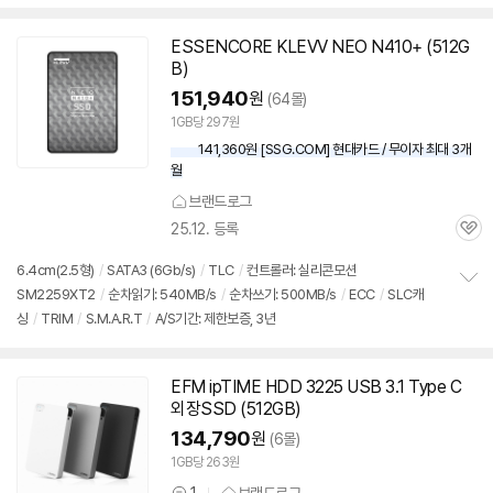
펼
다.
치
기
ESSENCORE KLEVV NEO N410+ (512G
B)
151,940
원
(64몰)
1GB당 297원
141,360원 [SSG.COM] 현대카드 / 무이자 최대 3개
월
브랜드로그
25.12. 등록
관
심
6.4cm(2.5형)
/
SATA3 (6Gb/s)
/
TLC
/
컨트롤러: 실리콘모션
SM2259XT2
/
순차읽기: 540MB/s
/
순차쓰기: 500MB/s
/
ECC
/
SLC캐
정
싱
/
TRIM
/
S.M.A.R.T
/
A/S기간: 제한보증, 3년
보
펼
치
기
EFM ipTIME HDD 3225 USB 3.1 Type C
외장SSD (512GB)
134,790
원
(6몰)
1GB당 263원