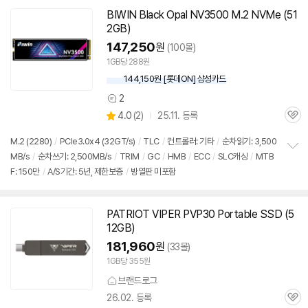
기
BIWIN Black Opal NV3500 M.2 NVMe (51
2GB)
147,250
원
(100몰)
1GB당 288원
144,150원 [롯데ON] 삼성카드
2
상
상
4.0
(
2)
25.11. 등록
품
관
별
의
품
심
점
견
M.2 (2280)
/
PCIe3.0x4 (32GT/s)
/
TLC
/
컨트롤러: 기타
/
순차읽기: 3,500
리
MB/s
/
순차쓰기: 2,500MB/s
/
TRIM
/
GC
/
HMB
/
ECC
/
SLC캐싱
/
MTB
정
뷰
F: 150만
/
A/S기간: 5년, 제한보증
/
방열판 미포함
보
펼
치
기
PATRIOT VIPER PVP30 Portable SSD (5
12GB)
181,960
원
(33몰)
1GB당 355원
브랜드로그
26.02. 등록
관