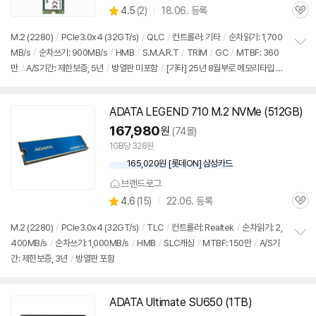
상
4.5
(
2)
18.06. 등록
품
관
별
의
품
심
점
견
M.2 (2280)
/
PCIe3.0x4 (32GT/s)
/
QLC
/
컨트롤러: 기타
/
순차읽기: 1,700
리
MB/s
/
순차쓰기: 900MB/s
/
HMB
/
S.M.A.R.T
/
TRIM
/
GC
/
MTBF: 360
정
뷰
만
/
A/S기간: 제한보증, 5년
/
방열판 미포함
/
[기타] 25년 8월부로 메모리타입 변
보
펼
경 (TLC→QLC)
치
기
ADATA LEGEND 710 M.2 NVMe (512GB)
동
영
167,980
원
(74몰)
상
1GB당 328원
165,020원 [롯데ON] 삼성카드
브랜드로그
상
4.6
(
15)
22.06. 등록
관
별
품
심
점
M.2 (2280)
/
PCIe3.0x4 (32GT/s)
/
TLC
/
컨트롤러: Realtek
/
순차읽기: 2,
리
400MB/s
/
순차쓰기: 1,000MB/s
/
HMB
/
SLC캐싱
/
MTBF: 150만
/
A/S기
정
뷰
간: 제한보증, 3년
/
방열판 포함
보
펼
치
기
ADATA Ultimate SU650 (1TB)