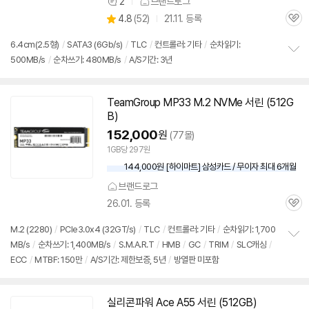
2
브랜드로그
상
상
4.8
(
52)
21.11. 등록
품
관
별
의
품
심
점
견
6.4cm(2.5형)
/
SATA3 (6Gb/s)
/
TLC
/
컨트롤러: 기타
/
순차읽기:
리
500MB/s
/
순차쓰기: 480MB/s
/
A/S기간: 3년
정
뷰
보
펼
치
TeamGroup MP33 M.2 NVMe 서린 (512G
기
B)
152,000
원
(77몰)
1GB당 297원
144,000원 [하이마트] 삼성카드 / 무이자 최대 6개월
브랜드로그
26.01. 등록
관
심
M.2 (2280)
/
PCIe3.0x4 (32GT/s)
/
TLC
/
컨트롤러: 기타
/
순차읽기: 1,700
MB/s
/
순차쓰기: 1,400MB/s
/
S.M.A.R.T
/
HMB
/
GC
/
TRIM
/
SLC캐싱
/
정
ECC
/
MTBF: 150만
/
A/S기간: 제한보증, 5년
/
방열판 미포함
보
펼
치
기
실리콘파워 Ace A55 서린 (512GB)