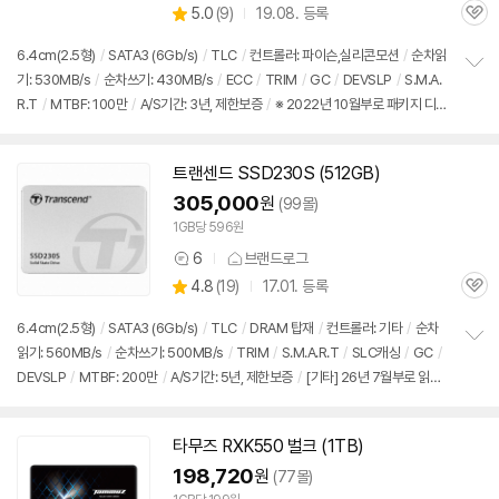
상
5.0
(
9)
19.08. 등록
품
관
별
의
품
심
점
견
6.4cm(2.5형)
/
SATA3 (6Gb/s)
/
TLC
/
컨트롤러: 파이슨,실리콘모션
/
순차읽
리
기: 530MB/s
/
순차쓰기: 430MB/s
/
ECC
/
TRIM
/
GC
/
DEVSLP
/
S.M.A.
정
뷰
R.T
/
MTBF: 100만
/
A/S기간: 3년, 제한보증
/
※ 2022년 10월부로 패키지 디자
보
펼
인 리뉴얼
/
컨트롤러는 상황에 따라 임의 변경 출고될 수 있음(파이슨
/
실리콘모션)
치
기
트랜센드 SSD230S (512GB)
305,000
원
(99몰)
1GB당 596원
6
브랜드로그
상
상
4.8
(
19)
17.01. 등록
품
관
별
의
품
심
점
견
6.4cm(2.5형)
/
SATA3 (6Gb/s)
/
TLC
/
DRAM 탑재
/
컨트롤러: 기타
/
순차
리
읽기: 560MB/s
/
순차쓰기: 500MB/s
/
TRIM
/
S.M.A.R.T
/
SLC캐싱
/
GC
/
정
뷰
DEVSLP
/
MTBF: 200만
/
A/S기간: 5년, 제한보증
/
[기타] 26년 7월부로 읽기I
보
펼
OPS 정보 변경
치
기
타무즈 RXK550 벌크 (1TB)
198,720
원
(77몰)