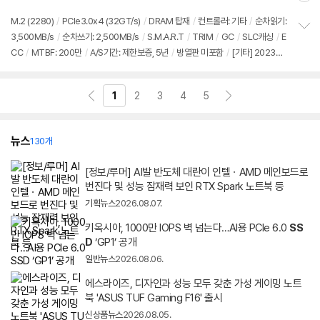
별
의
품
심
점
견
M.2 (2280)
/
PCIe3.0x4 (32GT/s)
/
DRAM 탑재
/
컨트롤러: 기타
/
순차읽기:
리
3,500MB/s
/
순차쓰기: 2,500MB/s
/
S.M.A.R.T
/
TRIM
/
GC
/
SLC캐싱
/
E
정
뷰
CC
/
MTBF: 200만
/
A/S기간: 제한보증, 5년
/
방열판 미포함
/
[기타] 2023년
보
펼
4월부로 업데이트로 인한 일부 스펙 변경 적용
치
기
1
2
3
4
5
뉴스
130개
[정보/루머] AI발 반도체 대란이 인텔ㆍAMD 메인보드로
번진다 및 성능 잠재력 보인 RTX Spark 노트북 등
기획뉴스
2026.08.07.
키옥시아, 1000만 IOPS 벽 넘는다…AI용 PCIe 6.0
SS
D
‘GP1’ 공개
일반뉴스
2026.08.06.
에스라이즈, 디자인과 성능 모두 갖춘 가성 게이밍 노트
북 'ASUS TUF Gaming F16' 출시
신상품뉴스
2026.08.05.