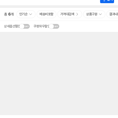
총
6
개
인기순
배송비포함
가격대검색
상품구분
결과내
상세옵션펼침
쿠팡와우할인