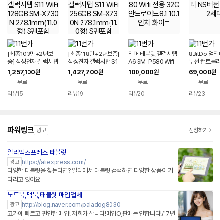
[최종103만+2년보
[최종118만+2년보증]
리퍼 태블릿 갤럭시탭
8BitDo 얼
증] 삼성전자 갤럭시탭
삼성전자 갤럭시탭 S1
A6 SM-P580 Wifi
무선 컨트롤러
S11 WiFi 128GB SM
1 WiFi 256GB SM-
전용 32G 안드로이드
얼티밋 2세대
1,257,100
1,427,700
100,000
69,000
원
원
원
원
-X730N 278.1mm(1
X730N 278.1mm(1
8.1 10.1인치 화이트
무료
무료
무료
무료
1.0형) S펜포함
1.0형) S펜포함
리뷰
15
리뷰
19
리뷰
20
리뷰
23
파워링크
광고
신청하기
알리익스프레스 태블릿
https://aliexpress.com/
광고
다양한 테블릿을 찾는다면? 알리에서 태블릿 검색하면 다양한 상품이 기
다리고 있어요
노트북,맥북,태블릿 매입업체
http://blog.naver.com/paladog8030
광고
고가에 빠르고 편안한 매입! 저희가 삽니다!매입O,판매는 안합니다!/17년