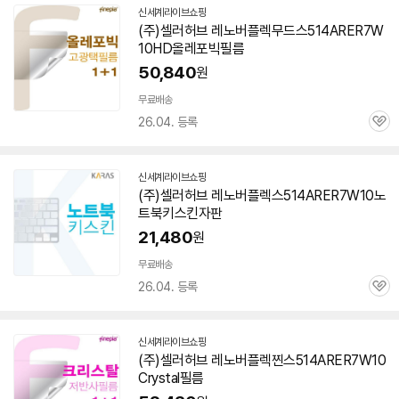
신세계라이브쇼핑
(주)셀러허브 레노버플렉무드스514ARER7W
10HD올레포빅필름
50,840
원
무료배송
26.04. 등록
관
심
신세계라이브쇼핑
(주)셀러허브 레노버플렉스
514ARER7W10
노
트북키스킨자판
21,480
원
무료배송
26.04. 등록
관
심
신세계라이브쇼핑
(주)셀러허브 레노버플렉찐스514ARER7W10
Crystal필름