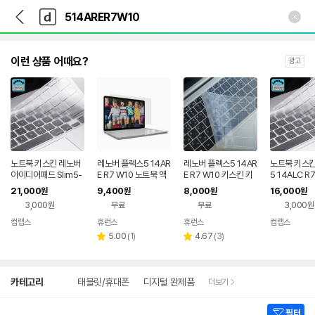
뒤
다
본문 바로가기
다
로
나
나
가
와
와
기
메
인
이런 상품 어때요?
광고
노트북 키스킨 레노버
레노버 플렉스5 14AR
레노버 플렉스5 14AR
노트북 키스킨
아이디어패드 Slim5-
E R7 W10 노트북 액
E R7 W10 키스킨 키
5 14ALC R
14ALC R7 W10 16
정보호필름 고광택
보드커버 덮개 실리스
키보드커버 
21,000
9,400
8,000
16,000
원
원
원
원
G 키보드커버 키보드
킨
개 국내생산
3,000원
무료
무료
3,000원
덮개 국내생산
컴랩스
휴런스
휴런스
컴랩스
네이버
네이
페이
리
리
페이
5.00
(
1
)
4.67
(
3
)
별
별
뷰
뷰
점
점
수
수
상
카테고리
태블릿/휴대폰
디지털 완제품
더보기
세
검
색
필터