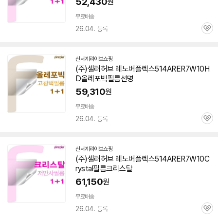
52,430
원
무료배송
26.04. 등록
관
심
신세계라이브쇼핑
(주)셀러허브 레노버플렉스514ARER7W10H
D올레포빅필름선명
59,310
원
무료배송
26.04. 등록
관
심
신세계라이브쇼핑
(주)셀러허브 레노버플렉스514ARER7W10C
rystal필름크리스탈
61,150
원
무료배송
26.04. 등록
관