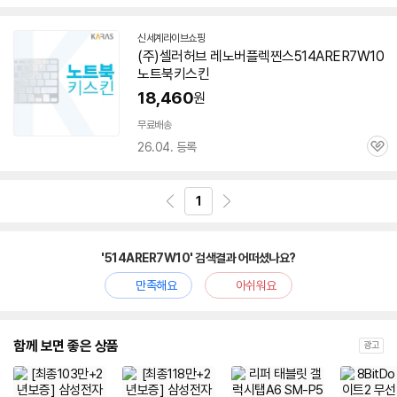
심
신세계라이브쇼핑
(주)셀러허브 레노버플렉찐스
514ARER7W10
노트북키스킨
18,460
원
무료배송
26.04. 등록
관
심
1
'514ARER7W10' 검색결과 어떠셨나요?
만족해요
아쉬워요
함께 보면 좋은 상품
광고