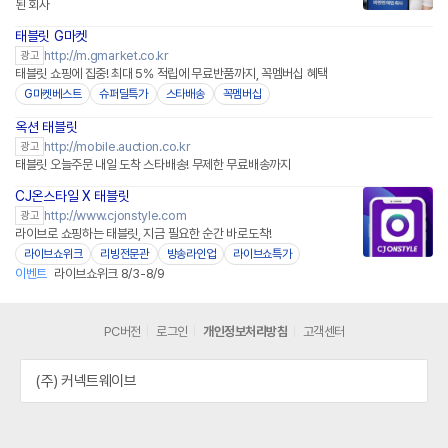
된 회사
태블릿 G마켓
http://m.gmarket.co.kr
광고
태블릿 쇼핑에 집중! 최대 5% 적립에 무료반품까지, 꼭멤버십 혜택
G마켓베스트
슈퍼딜특가
스타배송
꼭멤버십
옥션 태블릿
http://mobile.auction.co.kr
광고
태블릿 오늘주문 내일 도착 스타배송! 무제한 무료배송까지
CJ온스타일 X 태블릿
네이버페이
http://www.cjonstyle.com
광고
라이브로 쇼핑하는 태블릿, 지금 필요한 순간 바로도착!
라이브쇼위크
리빙전문관
방송라인업
라이브쇼특가
이벤트
라이브쇼위크 8/3-8/9
PC버전
로그인
개인정보처리방침
고객센터
(주) 커넥트웨이브