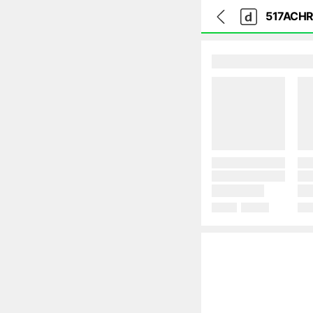
뒤
다
본문 바로가기
다
로
나
나
가
와
와
기
메
인