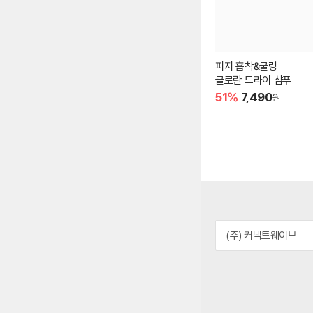
피지 흡착&쿨링
클로란 드라이 샴푸
51%
7,490
원
(주) 커넥트웨이브