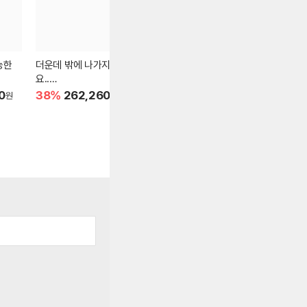
능한
더운데 밖에 나가지마
숨 막히는 더위 타파!
삼성 55" 
요..
집에서 즐기는 시원한 빙
G마켓 39만
집에서 즐기는 아이스크
수♥
0
38%
262,260
46%
69,900
26%
541,
원
원
원
림!