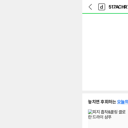
뒤
다
본문 바로가기
다
로
나
나
가
와
와
기
메
인
놓치면 후회하는
오늘의