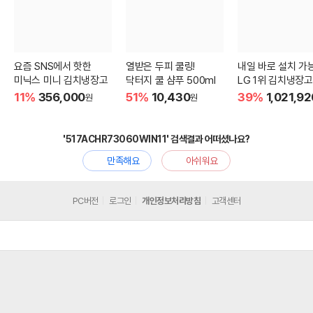
요즘 SNS에서 핫한
열받은 두피 쿨링!
내일 바로 설치 가
미닉스 미니 김치냉장고
닥터지 쿨 샴푸 500ml
LG 1위 김치냉장고
11%
356,000
51%
10,430
39%
1,021,92
원
원
'517ACHR73060WIN11' 검색결과 어떠셨나요?
만족해요
아쉬워요
PC버전
로그인
개인정보처리방침
고객센터