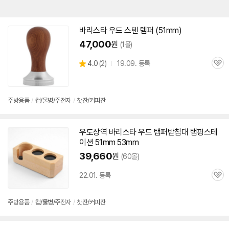
바리스타 우드 스텐
템퍼
(
51mm
)
47,000
원
(1몰)
상
4.0
(
2)
19.09. 등록
관
별
품
심
점
리
뷰
주방용품
/
컵/물병/주전자
/
찻잔/커피잔
우도상역 바리스타 우드 탬퍼받침대 탬핑스테
이션
51mm
53mm
39,660
원
(60몰)
22.01. 등록
관
심
주방용품
/
컵/물병/주전자
/
찻잔/커피잔