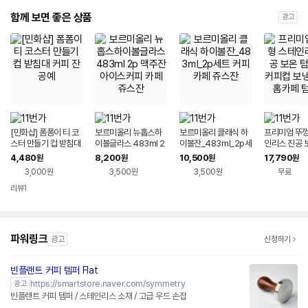
함께 보면 좋은 상품
광고
[민화샵] 폼폼이 티 코
보르미올리 뉴홉스하
보르미올리 클래식 하
프리미엄 뚜껑
스터 만들기 컵 받침대
이볼글라스 483ml 2
이볼잔_483㎖_2p세
인리스 진공 
커피 잔 공예
p 맥주잔 아이스커피
트 커피 카페 쥬스잔
러 | 커피컵 보
4,480
8,200
10,500
17,790
원
원
원
원
카페 쥬스잔
홈카페 텀블
3,000원
3,500원
3,500원
무료
리뷰
1
파워링크
광고
신청하기
빈플랜트 커피 템퍼 Flat
네이버페이 플러스
https://smartstore.naver.com/symmetry
광고
빈플랜트 커피 템퍼 / 스테인리스 소재 / 고급 우드 손잡