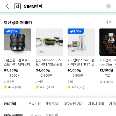
뒤
다
본문 바로가기
다
로
나
나
가
와
와
기
메
인
이런 상품 어때요?
광고
구매 10+
구매 10+
레벨링툴 스핀 프로 디
반킷 51mm V1 디스
커피탬퍼 51mm 드롱
커피 탬퍼 58
스트리뷰터 템퍼 탬퍼
트리뷰터 레벨링 툴 핸
기 아이코나 데디카 오
mm 51mm
51mm
들리스 템퍼 탬퍼 드롱
르테 플랜잇 커피머신
스 레벨링 일
64,800
34,000
10,000
12,500
원
원
원
원
기 플랜잇 스메그 용
절 스프링 로
3,000원
2,500원
2,500원
무료
타 도구 에스
세서리
빈 플랜트
빈에코
텐비
aliexpress
리
리
리
4.87
(
30
)
4.79
(
391
)
4.64
(
22
)
별
별
별
뷰
뷰
뷰
점
점
점
수
수
수
상
카테고리
주방가전
생활/주방
공구/산업기계
자동차 용품
가구
세
검
색
제조사/브랜드
바리스타
우도상역