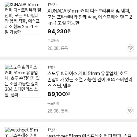
11번가
XUNADA
51mm
커피 디스트리뷰터 및 탬퍼,
모든 포타필터와 함께 작동, 에스프레소 핸드 2
-in-1 조절 가능한
94,230
원
무료배송
26.08. 등록
관
심
11번가
스노우 & 라이스 커피
51mm
유통업체, 호두
손잡이가 있는 조절 가능한 깊이 304 스테인리
스 스틸, 탬퍼
89,100
원
무료배송
26.08. 등록
관
심
11번가
watchget
51mm
에스프레소 커피 탬퍼, 스프