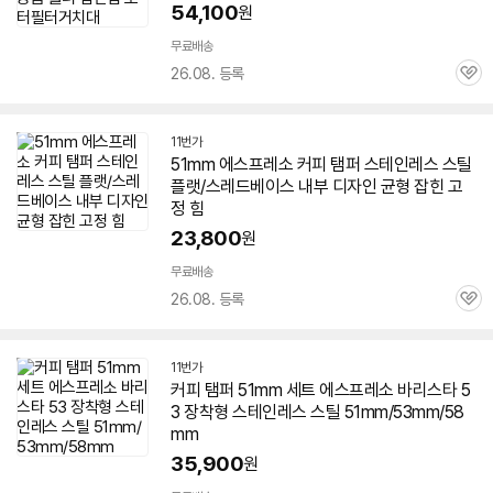
54,100
원
무료배송
26.08. 등록
관
심
11번가
51mm
에스프레소 커피 탬퍼 스테인레스 스틸
플랫/스레드베이스 내부 디자인 균형 잡힌 고
정 힘
23,800
원
무료배송
26.08. 등록
관
심
11번가
커피 탬퍼
51mm
세트 에스프레소 바리스타 5
3 장착형 스테인레스 스틸
51mm
/53mm/58
mm
35,900
원