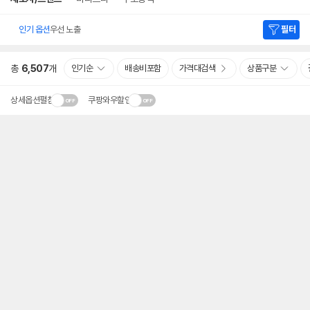
인기 옵션
우선 노출
필터
총
6,507
개
인기순
배송비포함
가격대검색
상품구분
상세옵션펼침
쿠팡와우할인