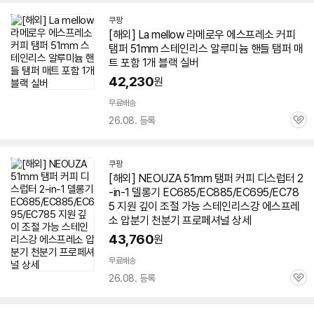
쿠팡
[해외] La mellow 라메로우 에스프레소 커피
탬퍼
51mm
스테인리스 알루미늄 핸들 탬퍼 매
트 포함 1개 블랙 실버
42,230
원
무료배송
26.08. 등록
관
심
쿠팡
[해외] NEOUZA
51mm
탬퍼 커피 디스럽터 2
-in-1 델롱기 EC685/EC885/EC695/EC78
5 지원 깊이 조절 가능 스테인리스강 에스프레
소 압분기 천분기 프로페셔널 상세
43,760
원
무료배송
26.08. 등록
관
심