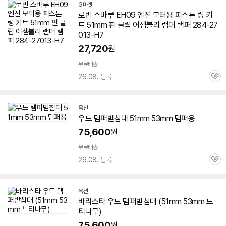
G마켓
로빈 스바루 EH09 엔진 모터용 피스톤 링 키
트
51mm
핀 클립 어셈블리 램머 탬퍼 284-27
013-H7
27,720
원
무료배송
26.08. 등록
관
심
옥션
우드 탬퍼받침대
51mm
53mm 탬퍼용
75,600
원
무료배송
26.08. 등록
관
심
옥션
바리스타 우드 탬퍼받침대 (
51mm
53mm 느
티나무)
75,600
원