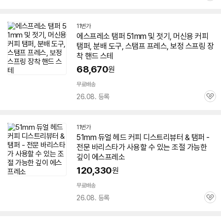
심
11번가
에스프레소 탬퍼
51mm
및 젓기, 머신용 커피
탬퍼, 분배 도구, 스탬프 프레스, 보정 스프링 장
착 핸드 스테
68,670
원
무료배송
26.08. 등록
관
심
11번가
51mm
듀얼 헤드 커피 디스트리뷰터 & 탬퍼 -
전문 바리스타가 사용할 수 있는 조절 가능한
깊이 에스프레소
120,330
원
무료배송
26.08. 등록
관
심