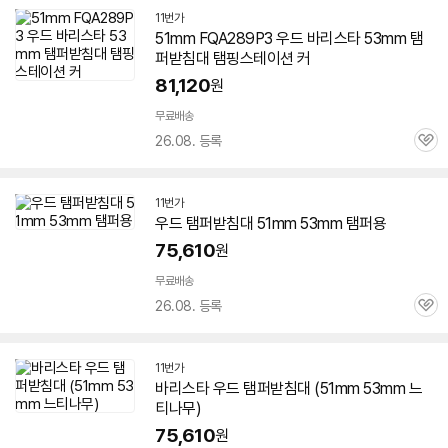
11번가
51mm
FQA289P3 우드 바리스타 53mm 탬
퍼받침대 탬핑스테이션 커
81,120
원
무료배송
26.08. 등록
관
심
11번가
우드 탬퍼받침대
51mm
53mm 탬퍼용
75,610
원
무료배송
26.08. 등록
관
심
11번가
바리스타 우드 탬퍼받침대 (
51mm
53mm 느
티나무)
75,610
원