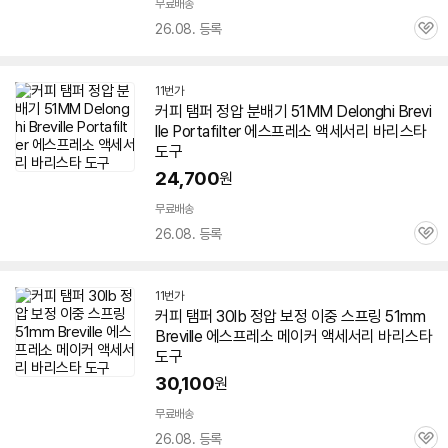
무료배송
26.08. 등록
관
심
11번가
커피 탬퍼 정압 분배기
51MM
Delonghi Brevi
lle Portafilter 에스프레소 액세서리 바리스타
도구
24,700
원
무료배송
26.08. 등록
관
심
11번가
커피 탬퍼 30lb 정압 보정 이중 스프링
51mm
Breville 에스프레소 메이커 액세서리 바리스타
도구
30,100
원
무료배송
26.08. 등록
관