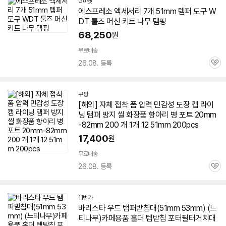
G마켓
에스프레소 액세서리 7개
51mm
템퍼
도구 W
DT 툴즈 머신 키트 나무 탬핑
68,250
원
무료배송
26.08. 등록
관
심
쿠팡
[해외] 자체 접착 폼 압력 민감성 도장 캡 라이
닝 탬퍼 방지 씰 화장품 항아리 병 포트 20mm
-82mm 200 개 1개 12
51mm
200pcs
17,400
원
무료배송
26.08. 등록
관
심
11번가
바리스타 우드 탬퍼받침대(
51mm
53mm) (느
티나무)카페용품 홀더 템받침 포터필터거치대