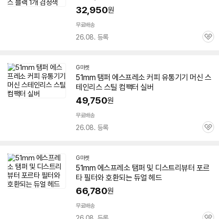
32,950
원
무료배송
26.08. 등록
관
심
G마켓
51mm
탬퍼 에스프레소 커피 유통기기 머신 스
테인리스 스틸 컴팩터 실버
49,750
원
무료배송
26.08. 등록
관
심
G마켓
51mm
에스프레소 탬퍼 및 디스트리뷰터 포르
타 필터와 호환되는 듀얼 헤드
66,780
원
무료배송
26.08. 등록