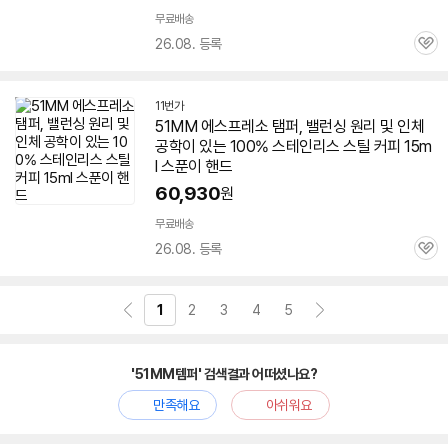
무료배송
26.08. 등록
관
심
11번가
51MM
에스프레소 탬퍼, 밸런싱 원리 및 인체
공학이 있는 100% 스테인리스 스틸 커피 15m
l 스푼이 핸드
60,930
원
무료배송
26.08. 등록
관
심
1
2
3
4
5
'51MM템퍼' 검색결과 어떠셨나요?
만족해요
아쉬워요