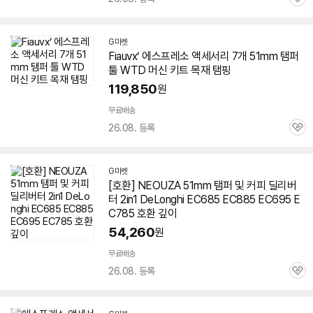
관
심
G마켓
Fiauvx’ 에스프레소 액세서리 7개
51mm
탬퍼
툴 WTD 머신 키트 목재 탬핑
119,850
원
무료배송
26.08. 등록
관
심
G마켓
[호환] NEOUZA
51mm
탬퍼 및 커피 딜리버
터 2in1 DeLonghi EC685 EC885 EC695 E
C785 호환 깊이
54,260
원
무료배송
26.08. 등록
관
심