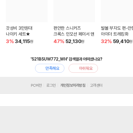
갓성비 3만원대
편안한 스니커즈
발볼 부자도 편-안
나이키 세트★
크록스 인모션 페이서 맨
아이더 트레킹화
3%
34,115
47%
52,130
32%
59,410
원
원
원
'521B5UW772_WH' 검색결과 어떠셨나요?
만족해요
아쉬워요
PC버전
로그인
개인정보처리방침
고객센터