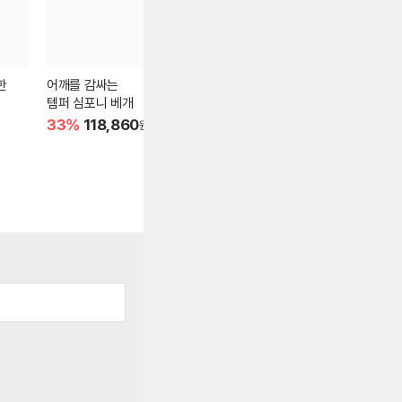
한
어깨를 감싸는
심플함의 정석!
열기까지 흡
템퍼 심포니 베개
반스 올드스쿨 컬러 띠어
템퍼 오리지
리
33%
118,860
49%
37,485
29%
169
원
원