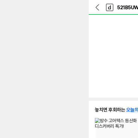
뒤
다
본문 바로가기
다
로
나
나
가
와
와
기
메
인
놓치면 후회하는
오늘의