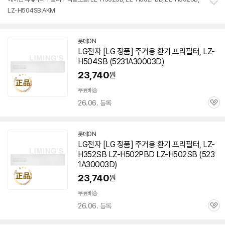
LZ-H504SB.AKM
정
보
펼
치
롯데ON
기
LG전자 [LG 정품] 주거용 환기 프리필터, LZ-
H504SB (
5231A30003D
)
23,740
원
무료배송
26.06. 등록
관
심
롯데ON
LG전자 [LG 정품] 주거용 환기 프리필터, LZ-
H352SB LZ-H502PBD LZ-H502SB (
523
1A30003D
)
23,740
원
무료배송
26.06. 등록
관
심