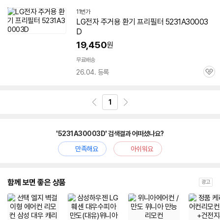
11번가
LG전자 주거용 환기 프리필터
5231A30003
D
19,450
원
무료배송
26.04. 등록
관
심
1
'5231A30003D' 검색결과 어떠셨나요?
만족해요
아쉬워요
함께 보면 좋은 상품
광고