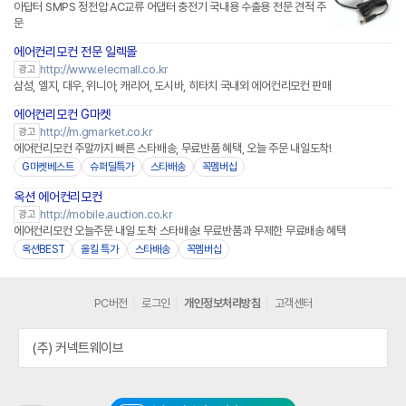
아답터 SMPS 정전압 AC교류 어댑터 충전기 국내용 수출용 전문 견적 주
문
에어컨리모컨 전문 일렉몰
네이버페이 플러스
http://www.elecmall.co.kr
광고
삼성, 엘지, 대우, 위니아, 캐리어, 도시바, 히타치 국내외 에어컨리모컨 판매
에어컨리모컨 G마켓
http://m.gmarket.co.kr
광고
에어컨리모컨 주말까지 빠른 스타배송, 무료반품 혜택, 오늘 주문 내일도착!
G마켓베스트
슈퍼딜특가
스타배송
꼭멤버십
옥션 에어컨리모컨
http://mobile.auction.co.kr
광고
에어컨리모컨 오늘주문 내일 도착 스타배송! 무료반품과 무제한 무료배송 혜택
옥션BEST
올킬 특가
스타배송
꼭멤버십
PC버전
로그인
개인정보처리방침
고객센터
(주) 커넥트웨이브