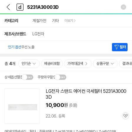
뒤
다
본문 바로가기
다
로
나
나
가
와
와
상
기
메
카테고리
계절가전
기타
더보기
세
인
검
색
제조사/브랜드
LG전자
인기 옵션
우선 노출
필터
총
4
개
인기순
배송비포함
가격대검색
상품구분
결과내
상세옵션펼침
쿠팡와우할인
설치 환경·지역에 따라
LG전자 스탠드 에어컨 극세필터
5231A3000
닫
배송·설치비가 달라집니다.
3D
기
10,900
원
(8몰)
22.06. 등록
관
심
에어컨액세서리
/
필터
/
적용모델: LZ-H352SB, LZ-H502PBD, LZ-H502SB,