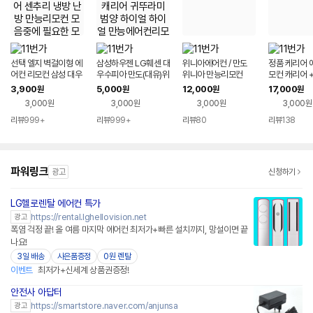
선택 엘지 벽걸이형 에
삼성하우젠 LG훼센 대
위니아에어컨 / 만도
정품 케리어 
어컨 리모컨 삼성 대우
우수피아 만도(대유)위
위니아 만능리모컨
모컨 캐리어 
캐리어 센추리 냉방 난
니아 캐리어 귀뚜라미
무료
3,900
5,000
12,000
17,000
원
원
원
원
방 만능리모컨 모음중
범양 하이얼 하이얼 만
3,000원
3,000원
3,000원
3,000원
에 필요한 모델선택
능에어컨리모컨
리뷰
999+
리뷰
999+
리뷰
80
리뷰
138
파워링크
광고
신청하기
LG헬로렌탈 에어컨 특가
https://rental.lghellovision.net
광고
폭염 걱정 끝! 올 여름 마지막 에어컨 최저가+빠른 설치까지, 망설이면 끝
나요!
3일 배송
사은품증정
0원 렌탈
이벤트
최저가+신세계 상품권증정!
안전사 아답터
네이버페이 플러스
https://smartstore.naver.com/anjunsa
광고