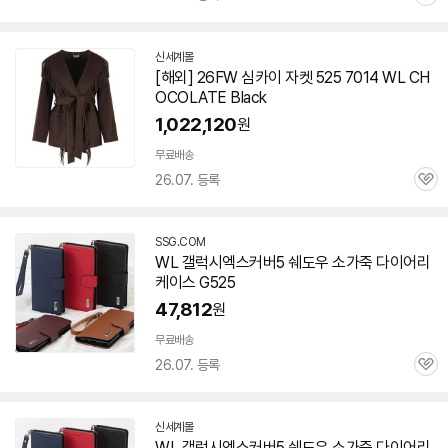
관
심
신세계몰
[해외] 26FW 심카이 자켓 525 7014 WL CH
OCOLATE Black
1,022,120
원
무료배송
26.07. 등록
관
심
SSG.COM
WL 갤럭시엑스커버5 쉐도우 소가죽 다이어리
케이스 G525
47,812
원
무료배송
26.07. 등록
관
심
신세계몰
WL 갤럭시엑스커버5 쉐도우 소가죽 다이어리