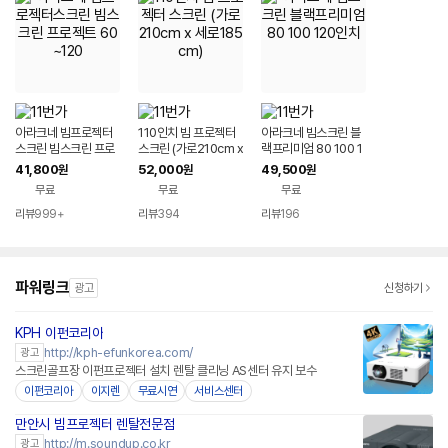
아라크네 빔프로젝터
110인치 빔 프로젝터
아라크네 빔스크린 블
스크린 빔스크린 프로
스크린 (가로210cm x
랙프리미엄 80 100 1
젝트 60~120
세로185cm)
20인치
41,800
52,000
49,500
원
원
원
무료
무료
무료
리뷰
999+
리뷰
394
리뷰
196
파워링크
광고
신청하기
KPH 이펀코리아
http://kph-efunkorea.com/
광고
스크린골프장 이펀프로젝터 설치 렌탈 클리닝 AS센터 유지 보수
이펀코리아
이지렌
무료시연
서비스센터
만안시 빔프로젝터 렌탈전문점
네이버페이 플러스
http://m.soundup.co.kr
광고