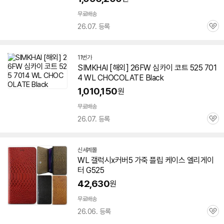
무료배송
26.07. 등록
관
심
11번가
SIMKHAI [해외] 26FW 심카이 코트 525 701
4 WL CHOCOLATE Black
1,010,150
원
무료배송
26.07. 등록
관
심
신세계몰
WL 갤럭시x커버5 가죽 플립 케이스 엘리게이
터 G525
42,630
원
무료배송
26.06. 등록
관
심