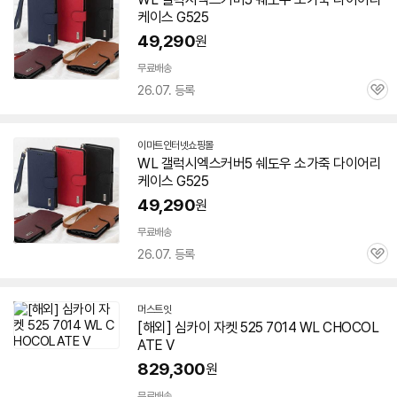
케이스 G525
49,290
원
무료배송
26.07. 등록
관
심
이마트인터넷쇼핑몰
WL 갤럭시엑스커버5 쉐도우 소가죽 다이어리
케이스 G525
49,290
원
무료배송
26.07. 등록
관
심
머스트잇
[해외] 심카이 자켓 525 7014 WL CHOCOL
ATE V
829,300
원
무료배송