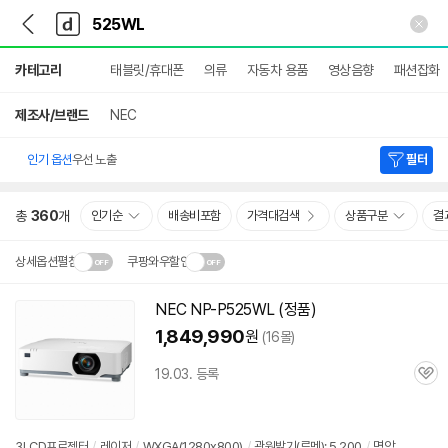
뒤
다
본문 바로가기
다
로
나
나
가
와
와
상
기
메
카테고리
태블릿/휴대폰
의류
자동차 용품
영상음향
패션잡화
세
인
검
색
제조사/브랜드
NEC
인기 옵션
우선 노출
필터
총
360
개
인기순
배송비포함
가격대검색
상품구분
결
상세옵션펼침
쿠팡와우할인
설치 환경·지역에 따라
NEC NP-P525WL (정품)
닫
배송·설치비가 달라집니다.
1,849,990
원
(16몰)
기
19.03. 등록
관
심
3LCD프로젝터
/
레이저
/
WXGA(1280x800)
/
광원밝기(루멘): 5,200
/
명암