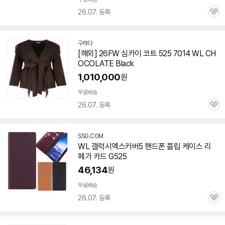
26.07. 등록
관
심
구하다
[해외] 26FW 심카이 코트 525 7014 WL CH
OCOLATE Black
1,010,000
원
무료배송
26.07. 등록
관
심
SSG.COM
WL 갤럭시엑스커버5 핸드폰 플립 케이스 리
페가 카드 G525
46,134
원
무료배송
26.07. 등록
관
심