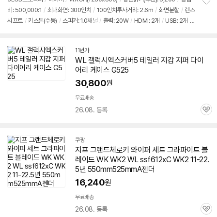
비: 500,000:1
/
최대화면: 300인치
/
100인치투사거리: 2.6m
/
화면분할
/
렌즈
정
시프트
/
키스톤(수동)
/
스피커: 1.0채널
/
출력: 20W
/
HDMI: 2개
/
USB: 2개
/
보
펼
소음: 24dB
/
크기(가로x세로x깊이): 480x122x407mm
치
기
11번가
WL 갤럭시엑스커버5 테일러 지갑 지퍼 다이
어리 케이스 G525
30,800
원
무료배송
26.08. 등록
관
심
쿠팡
지프 그랜드체로키 와이퍼 세트 그라파이트 블
레이드 WK WK2 WL ssf612xC WK2 11-22.
5년 550mm525mmA젠더
16,240
원
무료배송
26.08. 등록
관