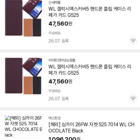
신세계몰
WL 갤럭시엑스커버5 핸드폰 플립 케이스 리
페가 카드 G525
47,560
원
무료배송
26.07. 등록
관
심
이마트인터넷쇼핑몰
WL 갤럭시엑스커버5 핸드폰 플립 케이스 리
페가 카드 G525
47,560
원
무료배송
26.07. 등록
관
심
머스트잇
[해외] 심카이 26FW 자켓 525 7014 WL CH
OCOLATE Black
1,096,200
원