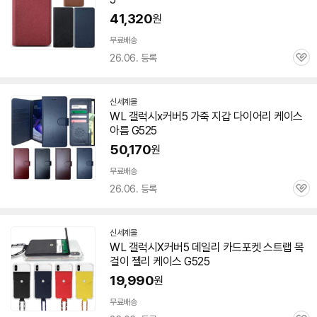
41,320
원
무료배송
26.06. 등록
관
심
신세계몰
WL 갤럭시x커버5 가죽 지갑 다이어리 케이스
아름 G525
50,170
원
무료배송
26.06. 등록
관
심
신세계몰
WL 갤럭시X커버5 데일리 카드포켓 스트랩 목
걸이 젤리 케이스 G525
19,990
원
무료배송