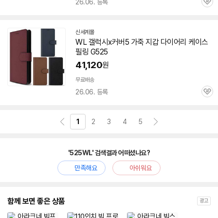
26.06. 등록
관
심
신세계몰
WL 갤럭시x커버5 가죽 지갑 다이어리 케이스
필링 G525
41,120
원
무료배송
26.06. 등록
관
심
1
2
3
4
5
'525WL' 검색결과 어떠셨나요?
만족해요
아쉬워요
함께 보면 좋은 상품
광고