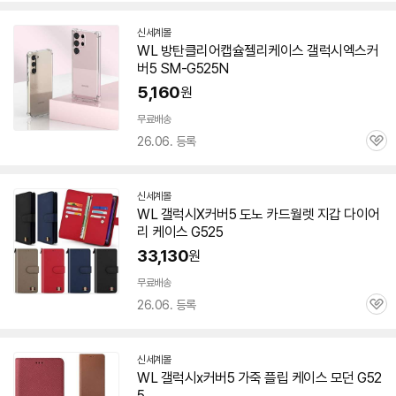
신세계몰
WL 방탄클리어캡슐젤리케이스 갤럭시엑스커
버5 SM-G525N
5,160
원
무료배송
26.06. 등록
관
심
신세계몰
WL 갤럭시X커버5 도노 카드월렛 지갑 다이어
리 케이스 G525
33,130
원
무료배송
26.06. 등록
관
심
신세계몰
WL 갤럭시x커버5 가죽 플립 케이스 모던 G52
5