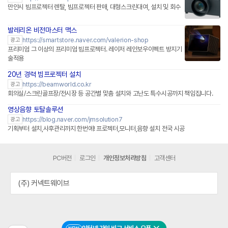
만안시 빔프로젝터 렌탈, 빔프로젝터 판매, 대형스크린대여, 설치 및 회수
발레리온 비전마스터 맥스
네이버페이 플러스
https://smartstore.naver.com/valerion-shop
광고
프리미엄 그 이상의 프리미엄 빔프로젝터. 레이저 레인보우이펙트 방지기
술적용
20년 경력 빔프로젝터 설치
https://beamworld.co.kr
광고
회의실/스크린골프장/전시장 등 공간별 맞춤 설치와 고난도 특수시공까지 책임집니다.
영상음향 토탈솔루션
https://blog.naver.com/jmsolution7
광고
기획부터 설치,사후관리까지 한번에! 프로젝터,모니터,음향 설치 전국 시공
PC버전
로그인
개인정보처리방침
고객센터
(주) 커넥트웨이브