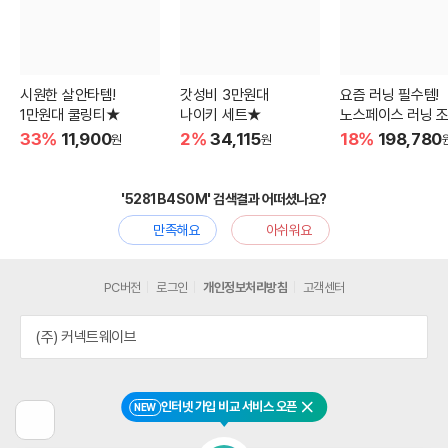
시원한 살안타템!
갓성비 3만원대
요즘 러닝 필수템!
1만원대 쿨링티★
나이키 세트★
노스페이스 러닝 
33%
11,900
2%
34,115
18%
198,780
원
원
'5281B4S0M' 검색결과 어떠셨나요?
만족해요
아쉬워요
PC버전
로그인
개인정보처리방침
고객센터
(주) 커넥트웨이브
인터넷 가입 비교 서비스 오픈
NEW
닫기
이
전