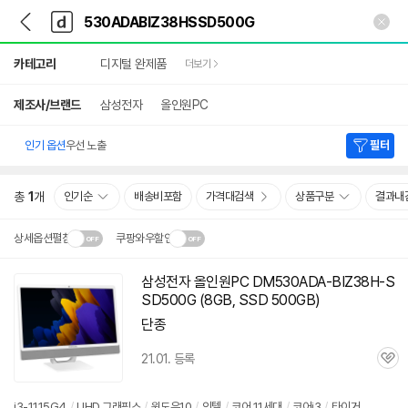
뒤
다
본문 바로가기
다
로
나
나
가
와
와
상
기
메
카테고리
디지털 완제품
더보기
세
인
검
색
제조사/브랜드
삼성전자
올인원PC
인기 옵션
우선 노출
필터
총
1
개
인기순
배송비포함
가격대검색
상품구분
결과내
상세옵션펼침
쿠팡와우할인
설치 환경·지역에 따라
삼성전자 올인원PC DM530ADA-BIZ38H-S
닫
배송·설치비가 달라집니다.
SD500G (8GB, SSD 500GB)
기
단종
21.01. 등록
관
심
i3-1115G4
/
UHD 그래픽스
/
윈도우10
/
인텔
/
코어 11세대
/
코어i3
/
타이거