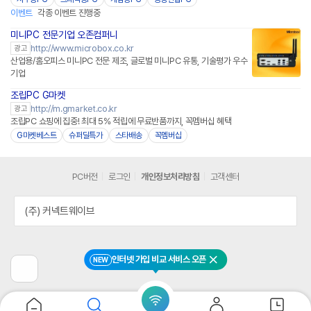
이벤트
각종 이벤트 진행중
미니PC 전문기업 오존컴퍼니
http://www.microbox.co.kr
광고
산업용/홈오피스 미니PC 전문 제조, 글로벌 미니PC 유통, 기술평가 우수
기업
조립PC G마켓
http://m.gmarket.co.kr
광고
조립PC 쇼핑에 집중! 최대 5% 적립에 무료반품까지, 꼭멤버십 혜택
G마켓베스트
슈퍼딜특가
스타배송
꼭멤버십
PC버전
로그인
개인정보처리방침
고객센터
(주) 커넥트웨이브
인터넷 가입 비교 서비스 오픈
NEW
닫기
이
전
페
이