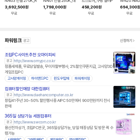
NAI03 인텔 270K_R
NAI01 인텔 250K_내
트스토어_쿠팡 셀러P
WN20 AMD
TX 5070_RAM 32
장VGA_RAM 32G_
C_택배 송장출력_포
GT+내장VG
3,692,500
1,798,000
458,200
694,300
원
원
원
원
G_SSD 1TB AI PC
SSD 1TB AI PC 사무
스 시스템PC 조립컴퓨
+256GB 
무료
무료
무료
무료
딥러닝 데스크탑 완본
용 데스크탑 완본체 조
터 완본체 CWN21
조립PC 데스
체 조립PC
립PC
컴퓨터 완본
파워링크
광고
신청하기
조립PC사이트추천 오마이피씨
http://www.omypc.co.kr
광고
정품새제품, 무료당일발송, 무이자할부행사, 2%할인쿠폰지급, 고사양3D
게임조립PC
고사양게이밍
하이엔드PC
윈도우탑재
파워게이밍
컴퓨터할인매장 대한컴퓨터
http://www.daehancomputer.co.kr
광고
창립41주년 30~50% 할인행사중 AIPC 50만에서 900만원까지 전시
판매
365일 상담가능 세원컴퓨터
http://www.swcom.co.kr
광고
용산전자상가, 조립PC싼곳, 365일상담가능, 당일 매장상담 및 방문 퀵 수
령가능
사무용PC
그래픽용PC
게임용PC
영상편집PC