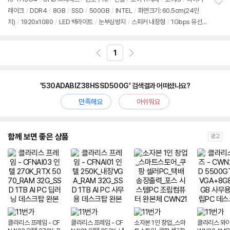
레이크
/
DDR4
/
8GB
/
SSD
/
500GB
/
INTEL
/
화면크기: 60.5cm(24인
정
치)
/
1920x1080
/
LED 백라이트
/
눈부심방지
/
스피커 내장형
/
1Gbps 유선
보
펼
/
802.11ac(Wi-Fi 5) 무선
/
블루투스
/
HDMI
/
USB3.x 5Gbps
/
DC
/
일체
치
형
/
7.11kg
/
용도: 사무/인강용
/
구성변경상품
기
1
'530ADABIZ38HSSD500G' 검색결과 어떠셨나요?
만족해요
아쉬워요
함께 보면 좋은 상품
광고
클라리스 프레임 - CF
클라리스 프레임 - CF
소자본 1인 창업_스마
클라리스 와이즈