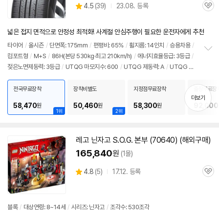
상
4.5
(
39)
23.08. 등록
관
별
품
심
점
리
넓은 접지 면적으로 안정성 최적화! 사계절 안심주행이 필요한 운전자에게 추천
뷰
타이어
/
올시즌
/
단면폭: 175mm
/
편평비: 65%
/
휠지름: 14인치
/
승용차용
/
컴포트형
/
M+S
/
86H(본당 530kg·최고 210km/h)
/
에너지효율등급: 3등급
/
정
젖은노면제동력: 3등급
/
UTQG 마모지수: 600
/
UTQG 제동력: A
/
UTQG 내
보
펼
열성: A
/
[추천차종] 기아: 모닝
/
쉐보레: 스파크
치
전국무료장착
장착비별도
지정점무료장착
출장무료장
기
더보기
58,470
50,460
58,300
92,000
원
원
원
1위
2위
레고 닌자고 S.O.G. 본부 (70640) (해외구매)
165,840
원
(1몰)
상
4.8
(
5)
17.12. 등록
관
별
품
심
점
리
뷰
블록
/
대상연령: 8~14세
/
시리즈: 닌자고
/
조각수: 530조각