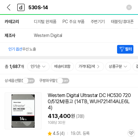
뒤
다
본문 바로가기
다
로
나
나
가
와
와
상
기
메
카테고리
디지털 완제품
PC 주요 부품
주변기기
태블릿/휴대폰
세
인
검
색
제조사
Western Digital
인기 옵션
우선 노출
필터
총
1,687
개
인기순
배송비포함
가격대검색
상품구분
상세옵션펼침
쿠팡와우할인
설치 환경·지역에 따라
Western Digital Ultrastar DC HC530 720
닫
배송·설치비가 달라집니다.
0/512M/중고 (14TB, WUH721414ALE6L
기
4)
413,400
원
(3몰)
1GB당 30원
상
4.5
(
4)
19.01. 등록
관
별