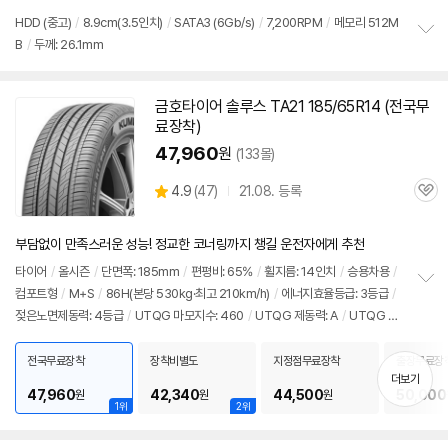
품
심
점
HDD (중고)
/
8.9cm(3.5인치)
/
SATA3 (6Gb/s)
/
7,200RPM
/
메모리 512M
리
B
/
두께: 26.1mm
정
뷰
보
펼
치
금호타이어 솔루스 TA21 185/65R14 (전국무
기
료장착)
47,960
원
(133몰)
상
4.9
(
47)
21.08. 등록
관
별
품
심
점
리
부담없이 만족스러운 성능! 정교한 코너링까지 챙길 운전자에게 추천
뷰
타이어
/
올시즌
/
단면폭: 185mm
/
편평비: 65%
/
휠지름: 14인치
/
승용차용
/
컴포트형
/
M+S
/
86H(본당 530kg·최고 210km/h)
/
에너지효율등급: 3등급
/
정
젖은노면제동력: 4등급
/
UTQG 마모지수: 460
/
UTQG 제동력: A
/
UTQG 내
보
펼
열성: A
/
[추천차종] 쉐보레: 스파크
치
전국무료장착
장착비별도
지정점무료장착
출장무료장
기
더보기
47,960
42,340
44,500
50,000
원
원
원
1위
2위