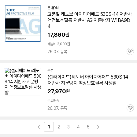
롯데ON
고품질 레노보 아이디어패드
530S-14
저반사
액정보호필름 저반사 AG 지문방지 W1BA9D
4
17,860
원
배송비 3,000원
26.07. 등록
관
심
옥션
(셀러에이드)레노버 아이디어패드 530S 14
저반사 지문방지 액정보호필름 사생활
27,970
원
무료배송
26.07. 등록
관
심
1
2
3
4
5