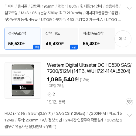
뷰
타이어
/
올시즌
/
단면폭: 195mm
/
편평비: 60%
/
휠지름: 14인치
/
승용차용
/
컴포트형
/
M+S
/
86H(본당 530kg·최고 210km/h)
/
에너지효율등급: 3등급
/
정
젖은노면제동력: 4등급
/
UTQG 마모지수: 460
/
UTQG 제동력: A
/
UTQG 내
보
펼
열성: A
/
[추천차종] 현대: 아반떼
치
전국무료장착
장착비별도
지정점무료장착
기
더보기
55,530
49,480
55,480
원
원
원
1위
2위
Western Digital Ultrastar DC HC530 SAS/
7200/512M (14TB, WUH721414AL5204)
1,095,540
원
(12몰)
1GB당 78원
2
상
19.12. 등록
품
관
의
심
견
HDD (기업용)
/
8.9cm(3.5인치)
/
SA-SCSI (12Gb/s)
/
7,200RPM
/
메모리 5
12MB
/
두께: 26.1mm
/
A/S 정보: 5년
/
24시간 연중무휴 작동설계
/
2025년 2
정
월부로 유통사 변경(래안텍→우리로)
보
펼