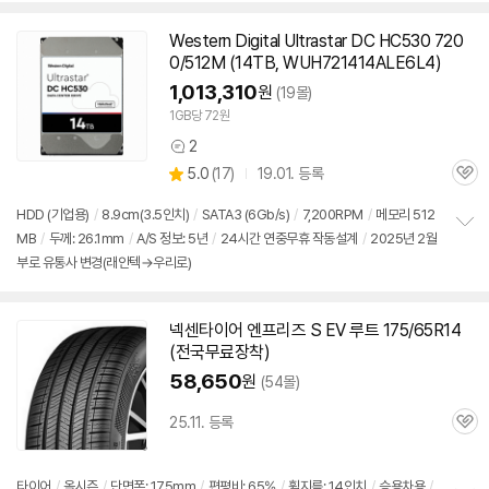
Western Digital Ultrastar DC HC530 720
0/512M (14TB, WUH721414ALE6L4)
1,013,310
원
(19몰)
1GB당 72원
2
상
상
5.0
(
17)
19.01. 등록
품
관
별
의
품
심
점
견
HDD (기업용)
/
8.9cm(3.5인치)
/
SATA3 (6Gb/s)
/
7,200RPM
/
메모리 512
리
MB
/
두께: 26.1mm
/
A/S 정보: 5년
/
24시간 연중무휴 작동설계
/
2025년 2월
정
뷰
부로 유통사 변경(래안텍→우리로)
보
펼
치
기
넥센타이어 엔프리즈 S EV 루트 175/65R14
(전국무료장착)
58,650
원
(54몰)
25.11. 등록
관
심
타이어
/
올시즌
/
단면폭: 175mm
/
편평비: 65%
/
휠지름: 14인치
/
승용차용
/