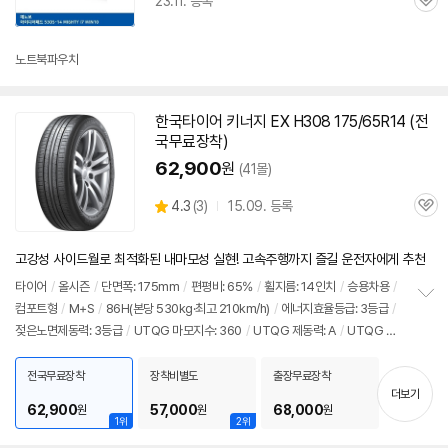
23.11. 등록
관
심
노트북파우치
한국타이어 키너지 EX H308 175/65R14 (전
국무료장착)
62,900
원
(41몰)
상
4.3
(
3)
15.09. 등록
관
별
품
심
점
리
고강성 사이드월로 최적화된 내마모성 실현! 고속주행까지 즐길 운전자에게 추천
뷰
타이어
/
올시즌
/
단면폭: 175mm
/
편평비: 65%
/
휠지름: 14인치
/
승용차용
/
컴포트형
/
M+S
/
86H(본당 530kg·최고 210km/h)
/
에너지효율등급: 3등급
/
정
젖은노면제동력: 3등급
/
UTQG 마모지수: 360
/
UTQG 제동력: A
/
UTQG 내
보
펼
열성: A
/
[추천차종] 기아: 모닝
/
쉐보레: 스파크
치
전국무료장착
장착비별도
출장무료장착
기
더보기
62,900
57,000
68,000
원
원
원
1위
2위