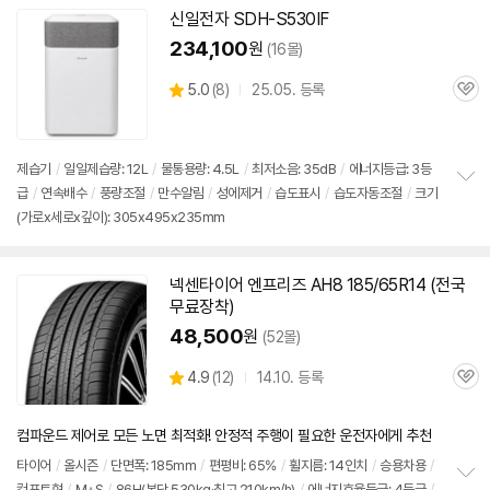
신일전자 SDH-S530IF
234,100
원
(16몰)
상
5.0
(
8)
25.05. 등록
관
별
품
심
점
리
뷰
제습기
/
일일제습량: 12L
/
물통용량: 4.5L
/
최저소음: 35dB
/
에너지등급: 3등
급
/
연속배수
/
풍량조절
/
만수알림
/
성에제거
/
습도표시
/
습도자동조절
/
크기
정
(가로x세로x깊이): 305x495x235mm
보
펼
치
기
넥센타이어 엔프리즈 AH8 185/65R14 (전국
무료장착)
48,500
원
(52몰)
상
4.9
(
12)
14.10. 등록
관
별
품
심
점
리
컴파운드 제어로 모든 노면 최적화! 안정적 주행이 필요한 운전자에게 추천
뷰
타이어
/
올시즌
/
단면폭: 185mm
/
편평비: 65%
/
휠지름: 14인치
/
승용차용
/
컴포트형
/
M+S
/
86H(본당 530kg·최고 210km/h)
/
에너지효율등급: 4등급
/