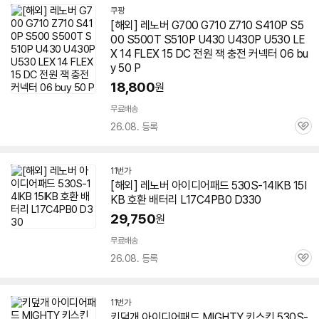
쿠팡
[해외] 레노버 G700 G710 Z710 S410P S5
00 S500T S510P U430 U430P U530 LE
X 14 FLEX 15 DC 전원 잭 충전 커넥터 06 bu
y 50 P
18,800
원
무료배송
26.08. 등록
관
심
11번가
[해외] 레노버 아이디어패드 530S-14IKB 15I
KB 호환 배터리 L17C4PB0 D330
29,750
원
무료배송
26.08. 등록
관
심
11번가
키덮개 아이디어패드 MIGHTY 키스킨
530S-