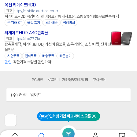
옥션 씨게이트HDD
http://mobile.auction.co.kr
광고
씨게이트HDD 꼭멤버십 월 이용료만큼 캐시보장! 쇼핑 5%적립&무료반품 혜택
옥션BEST
올킬 특가
스타배송
꼭멤버십
씨게이트HDD ABC판촉물
http://abc777.kr
광고
판촉물제작, 씨게이트HDD, 가성비 홍보물, 초특가할인, 소량/대량, 단체선
물전문
시안무료
인쇄무료
배송무료
빠른납기
할인
착한가격 수량별 할인가격!
PC버전
로그인
개인정보처리방침
고객센터
(주) 커넥트웨이브
인터넷 가입 비교 서비스 오픈
NEW
닫기
이
전
페
이