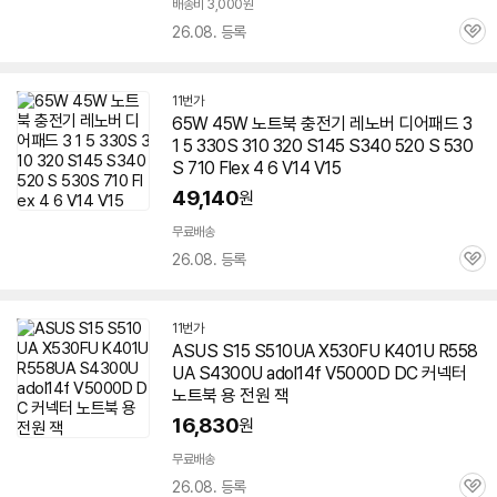
배송비 3,000원
26.08. 등록
관
심
11번가
65W 45W 노트북 충전기 레노버 디어패드 3
1 5 330S 310 320 S145 S340 520 S 530
S 710 Flex 4 6 V14 V15
49,140
원
무료배송
26.08. 등록
관
심
11번가
ASUS S15 S510UA X530FU K401U R558
UA S4300U adol14f V5000D DC 커넥터
노트북 용 전원 잭
16,830
원
무료배송
26.08. 등록
관