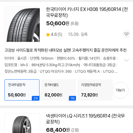
치
기
한국타이어 키너지 EX H308 195/60R14 (전
국무료장착)
50,600
원
(8몰)
상
4.6
(
5)
15.09. 등록
관
별
품
심
점
리
고강성 사이드월로 최적화된 내마모성 실현! 고속주행까지 즐길 운전자에게 추천
뷰
타이어
/
올시즌
/
단면폭: 195mm
/
편평비: 60%
/
휠지름: 14인치
/
승용차용
/
컴포트형
/
M+S
/
86H(본당 530kg·최고 210km/h)
/
에너지효율등급: 3등급
/
정
젖은노면제동력: 3등급
/
UTQG 마모지수: 360
/
UTQG 제동력: A
/
UTQG 내
보
펼
열성: A
/
[추천차종] 현대: 아반떼
치
전국무료장착
장착비별도
지정점무료장착
기
더보기
50,600
62,000
72,820
원
원
원
2위
1위
넥센타이어 i.Q 시리즈1 195/60R14 (전국무
료장착)
68,400
원
(2몰)