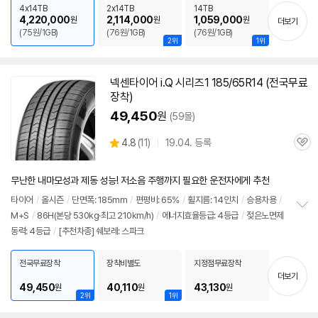
치
4x14TB
2x14TB
14TB
기
4,220,000
2,114,000
1,059,000
원
원
원
더보기
(75원/1GB)
(76원/1GB)
(76원/1GB)
2위
1위
넥센타이어 i.Q 시리즈1 185/65R14 (전국무료
장착)
49,450
원
(59몰)
상
4.8
(
11)
19.04. 등록
관
별
품
심
점
리
무난한 내마모성과 제동 성능! 저소음 주행까지 필요한 운전자에게 추천
뷰
타이어
/
올시즌
/
단면폭: 185mm
/
편평비: 65%
/
휠지름: 14인치
/
승용차용
/
M+S
/
86H(본당 530kg·최고 210km/h)
/
에너지효율등급: 4등급
/
젖은노면제
정
동력: 4등급
/
[추천차종] 쉐보레: 스파크
보
펼
치
전국무료장착
장착비별도
지정점무료장착
기
세부정보 열기/접기
더보기
49,450
40,110
43,130
원
원
원
2위
1위