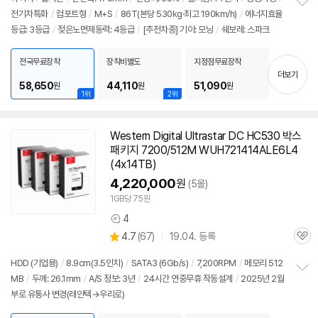
전기차특화
/
컴포트형
/
M+S
/
86T(본당 530kg·최고 190km/h)
/
에너지효율
정
등급: 3등급
/
젖은노면제동력: 4등급
/
[추천차종] 기아: 모닝
/
쉐보레: 스파크
보
펼
치
전국무료장착
장착비별도
지정점무료장착
기
더보기
58,650
44,110
51,090
원
원
원
1위
2위
Western Digital Ultrastar DC HC530 박스
패키지 7200/512M WUH721414ALE6L4
(4x14TB)
4,220,000
원
(5몰)
1GB당 75원
4
상
상
4.7
(
67)
19.04. 등록
품
관
별
의
품
심
점
견
HDD (기업용)
/
8.9cm(3.5인치)
/
SATA3 (6Gb/s)
/
7,200RPM
/
메모리 512
리
MB
/
두께: 26.1mm
/
A/S 정보: 3년
/
24시간 연중무휴 작동설계
/
2025년 2월
정
뷰
부로 유통사 변경(래안텍→우리로)
보
펼