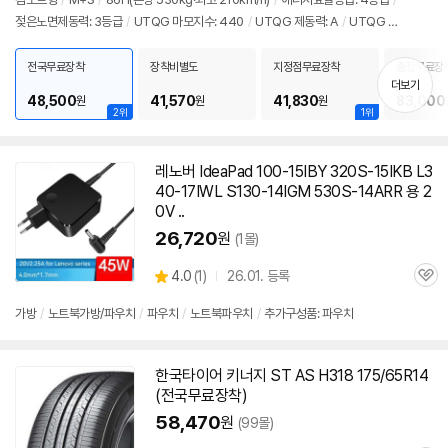
정
젖은노면제동력: 3등급
/
UTQG 마모지수: 440
/
UTQG 제동력: A
/
UTQG 내
보
펼
열성: A
/
[추천차종] 쉐보레: 스파크
치
전국무료장착
장착비별도
지정점무료장착
출장무료장
기
더보기
48,500
41,570
41,830
83,000
원
원
원
2위
1위
레노버 IdeaPad 100-15IBY 320S-15IKB L3
40-17IWL S130-14IGM 530S-14ARR 용 2
0V ..
26,720
원
(1몰)
상
4.0
(
1)
26.01. 등록
관
별
품
심
점
가방
/
노트북가방/파우치
/
파우치
/
노트북파우치
/
추가구성품: 파우치
리
뷰
한국타이어 키너지 ST AS H318 175/65R14
(전국무료장착)
58,470
원
(99몰)