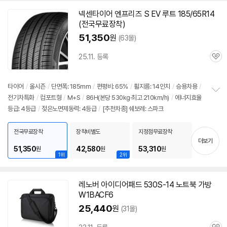
넥센타이어 엔프리즈 S EV 루트 185/65R14
(전국무료장착)
51,350
원
(63몰)
25.11. 등록
관
심
타이어
/
올시즌
/
단면폭: 185mm
/
편평비: 65%
/
휠지름: 14인치
/
승용차용
/
전기차특화
/
컴포트형
/
M+S
/
86H(본당 530kg·최고 210km/h)
/
에너지효율
정
등급: 4등급
/
젖은노면제동력: 4등급
/
[추천차종] 쉐보레: 스파크
보
펼
치
전국무료장착
장착비별도
지정점무료장착
기
더보기
51,350
42,580
53,310
원
원
원
1위
2위
레노버 아이디어패드
530S-14
노트북 가방
W1BACF6
25,440
원
(31몰)