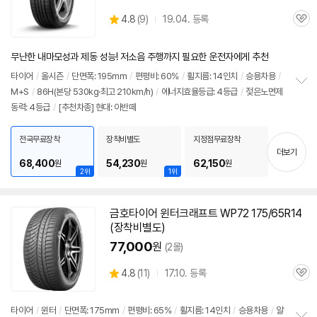
상
4.8
(
9)
19.04. 등록
관
별
품
심
점
리
무난한 내마모성과 제동 성능! 저소음 주행까지 필요한 운전자에게 추천
뷰
타이어
/
올시즌
/
단면폭: 195mm
/
편평비: 60%
/
휠지름: 14인치
/
승용차용
/
M+S
/
86H(본당 530kg·최고 210km/h)
/
에너지효율등급: 4등급
/
젖은노면제
정
동력: 4등급
/
[추천차종] 현대: 아반떼
보
펼
치
전국무료장착
장착비별도
지정점무료장착
기
더보기
68,400
54,230
62,150
원
원
원
2위
1위
금호타이어 윈터크래프트 WP72 175/65R14
(장착비별도)
77,000
원
(2몰)
상
4.8
(
11)
17.10. 등록
관
별
품
심
점
리
타이어
/
윈터
/
단면폭: 175mm
/
편평비: 65%
/
휠지름: 14인치
/
승용차용
/
알