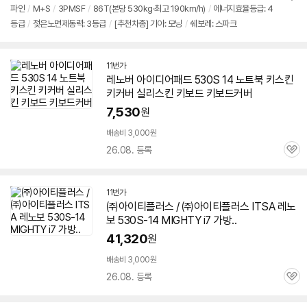
뷰
파인
/
M+S
/
3PMSF
/
86T(본당 530kg·최고 190km/h)
/
에너지효율등급: 4
정
등급
/
젖은노면제동력: 3등급
/
[추천차종] 기아: 모닝
/
쉐보레: 스파크
보
펼
치
기
11번가
레노버 아이디어패드 530S 14 노트북 키스킨
키커버 실리스킨 키보드 키보드커버
7,530
원
배송비 3,000원
26.08. 등록
관
심
11번가
㈜아이티플러스 / ㈜아이티플러스 ITSA 레노
보
530S-14
MIGHTY i7 가방..
41,320
원
배송비 3,000원
26.08. 등록
관
심