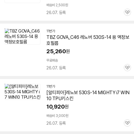
배송비 2,500원
26.07. 등록
관
심
11번가
TBZ GOVA_C46 레노버
530S-14
용 액정보
호필름
25,260
원
무료배송
26.07. 등록
관
심
11번가
[알티피아]레노보
530S-14
MIGHTY i7 WIN
10 TPU키스킨
10,920
원
배송비 3,000원
26.07. 등록
관
심