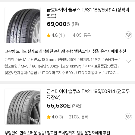
금호타이어 솔루스 TA31 185/65R14 (장착비
별도)
69,000
원
(1몰)
상
4.8
(
41)
14.05. 등록
관
별
품
심
점
리
고강성 트레드 설계로 최적화된 승차감! 주행 밸런스까지 챙길 운전자에게 추천
뷰
타이어
/
올시즌
/
단면폭: 185mm
/
편평비: 65%
/
휠지름: 14인치
/
승용차용
/
컴포트형
/
M+S
/
86H(본당 530kg·최고 210km/h)
/
에너지효율등급: 3등급
/
정
젖은노면제동력: 3등급
/
UTQG 마모지수: 500
/
UTQG 제동력: A
/
UTQG 내
보
펼
열성: A
/
[추천차종] 쉐보레: 스파크
치
기
금호타이어 솔루스 TA21 195/60R14 (전국무
료장착)
55,530
원
(24몰)
상
4.0
(
3)
21.08. 등록
관
별
품
심
점
리
부담없이 만족스러운 성능! 정교한 코너링까지 챙길 운전자에게 추천