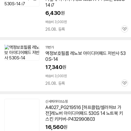
14
i7
6,430
원
배송비 3,000원
26.08. 등록
관
심
11번가
액정보호필름 레노보 아이디어패드 저반사
53
0S-14
17,340
원
배송비 3,000원
26.08. 등록
관
심
신세계라이브쇼핑
A4027_PG219516 [하프클럽/셀러허브 가
전]레노버 아이디어패드 530S 14 노트북 키
스킨 키커버-P432990803
16,560
원