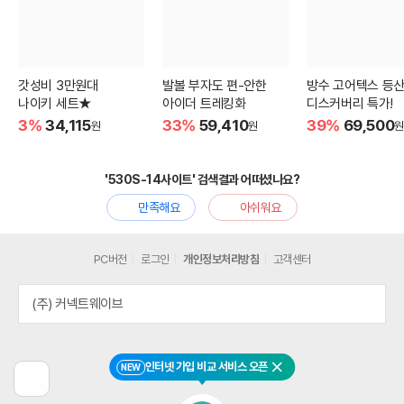
갓성비 3만원대
발볼 부자도 편-안한
방수 고어텍스 등
나이키 세트★
아이더 트레킹화
디스커버리 특가!
3%
34,115
33%
59,410
39%
69,500
원
원
원
'530S-14사이트' 검색결과 어떠셨나요?
만족해요
아쉬워요
PC버전
로그인
개인정보처리방침
고객센터
(주) 커넥트웨이브
인터넷 가입 비교 서비스 오픈
NEW
닫기
이
전