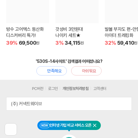
방수 고어텍스 등산화
갓성비 3만원대
발볼 부자도 편-안
디스커버리 특가!
나이키 세트★
아이더 트레킹화
39%
69,500
3%
34,115
32%
59,410
원
원
원
'530S-14사이트' 검색결과 어떠셨나요?
만족해요
아쉬워요
PC버전
로그인
개인정보처리방침
고객센터
(주) 커넥트웨이브
인터넷 가입 비교 서비스 오픈
NEW
닫기
이
전