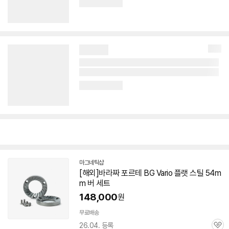
마그네틱샵
네
[해외]바라짜 포르테 BG Vario
플랫
스틸
54m
이
m
버
세트
버
페
148,000
원
이
무료배송
26.04. 등록
관