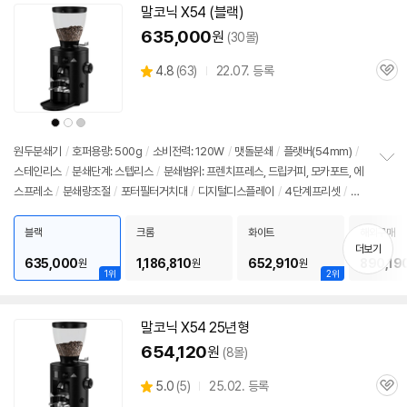
말코닉 X54 (블랙)
635,000
원
(30몰)
상
4.8
(
63)
22.07. 등록
관
별
품
심
점
리
상
상
상
뷰
품
품
품
색
색
색
상
상
상
원두분쇄기
/
호퍼용량: 500g
/
소비전력: 120W
/
맷돌분쇄
/
플랫
버
(
54mm
)
/
스테인리스
/
분쇄단계: 스텝리스
/
분쇄범위: 프렌치프레스, 드립커피, 모카포트, 에
정
스프레소
/
분쇄량조절
/
포터필터거치대
/
디지털디스플레이
/
4단계프리셋
/
매
보
펼
뉴얼모드
/
1050RPM
/
초당분쇄량: 1~2.8g
/
저소음분쇄
/
크기(가로x세로x깊
치
이): 190x425x280mm
블랙
크롬
화이트
해외구매
기
더보기
635,000
1,186,810
652,910
890,19
원
원
원
1위
2위
말코닉 X54 25년형
654,120
원
(8몰)
상
5.0
(
5)
25.02. 등록
관
별
품