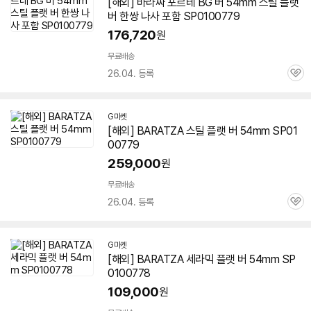
[해외] 바라짜 포르테 BG
버
54mm
스틸
플랫
버
한쌍 나사 포함 SP0100779
176,720
원
무료배송
26.04. 등록
관
심
G마켓
[해외] BARATZA 스틸
플랫
버
54mm
SP01
00779
259,000
원
무료배송
26.04. 등록
관
심
G마켓
[해외] BARATZA 세라믹
플랫
버
54mm
SP
0100778
109,000
원