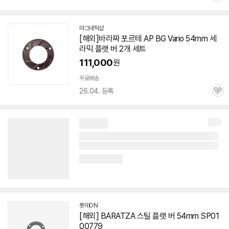
심
마그네틱샵
네
[해외]바라짜 포르테 AP BG Vario
54mm
세
이
라믹
플랫
버
2개 세트
버
페
111,000
원
이
무료배송
26.04. 등록
관
심
롯데ON
[해외] BARATZA 스틸
플랫
버
54mm
SP01
00779