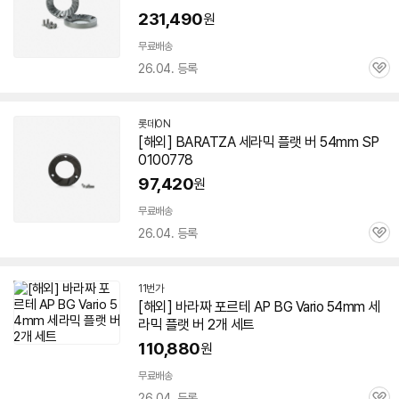
231,490
원
무료배송
26.04. 등록
관
심
롯데ON
[해외] BARATZA 세라믹
플랫
버
54mm
SP
0100778
97,420
원
무료배송
26.04. 등록
관
심
11번가
[해외] 바라짜 포르테 AP BG Vario
54mm
세
라믹
플랫
버
2개 세트
110,880
원
무료배송
26.04. 등록