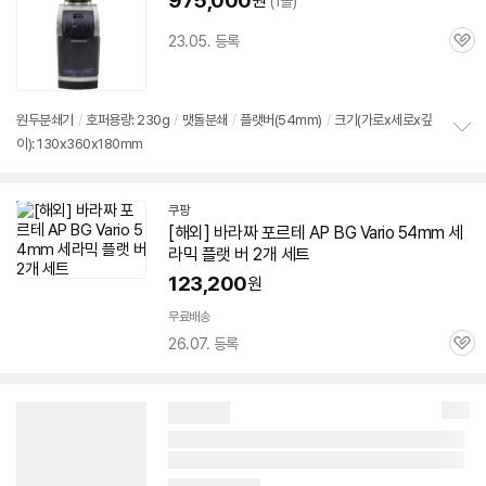
975,000
원
(1몰)
23.05. 등록
관
심
원두분쇄기
/
호퍼용량: 230g
/
맷돌분쇄
/
플랫
버
(
54mm
)
/
크기(가로x세로x깊
이): 130x360x180mm
정
보
펼
치
쿠팡
기
[해외] 바라짜 포르테 AP BG Vario
54mm
세
라믹
플랫
버
2개 세트
123,200
원
무료배송
26.07. 등록
관
심