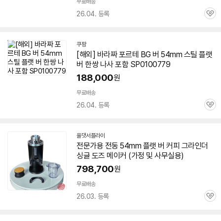
무료배송
26.04. 등록
관
심
쿠팡
[해외] 바라짜 포르테 BG
버
54mm
스틸
플랫
버
한쌍 나사 포함 SP0100779
188,000
원
무료배송
26.04. 등록
관
심
올댓서플라이
네
전문가용 전동
54mm
플랫
버
커피 그라인더
이
싱글 도즈 메이커 (가정 및 사무실용)
버
페
798,700
원
이
무료배송
26.03. 등록
관
심