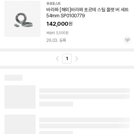
유로포스트
네
바라짜 [해외]바라짜 포르테 스틸
플랫
버
세트
이
54mm
SP0100779
버
페
142,000
원
이
배송비 3,000원
26.03. 등록
관
심
1