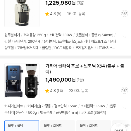
1,225,980
원
(3몰)
상
4.8
(
5)
16.01. 등록
관
별
품
심
점
리
뷰
원두분쇄기
/
호퍼용량: 250g
/
소비전력: 130W
/
맷돌분쇄
/
플랫
버
(
54mm
)
/
강철
/
분쇄단계: 260단계
/
분쇄범위: 프렌치프레스, 드립커피, 에스프레소
/
분쇄
정
량조절
/
포터필터거치대
/
쿨링팬
/
DC모터장착
/
무게감지센서
/
LED터치스크
보
펼
린
/
절전모드
/
분쇄통용량: 170g
/
무게: 6kg
/
크기(가로x세로x깊이): 130x36
치
0x180mm
기
가찌아 클래식 프로 + 말코닉 X54 (블루 + 블
랙)
1,490,000
원
(1몰)
상
4.8
(
14)
23.03. 등록
관
별
품
심
점
리
커피머신세트
/
[커피머신] 가정용
/
펌프압력: 15bar
/
소비전력: 1150W
/
[원두
뷰
분쇄기] 전동식
/
500g
/
맷돌분쇄
/
플랫
버
(
54mm
)
/
굵기조절(35단계)
정
보
펼
블루 + 블랙
블루 + 화이트
블랙 + 화이트
레드 + 블랙
치