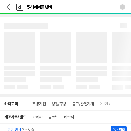
뒤
다
본문 바로가기
다
로
나
나
가
와
와
기
메
인
세부정보 열기/접기
상
카테고리
주방가전
생활/주방
공구/산업기계
더보기
세
검
색
제조사/브랜드
가찌아
말코닉
바라짜
인기 옵션
우선 노출
필터