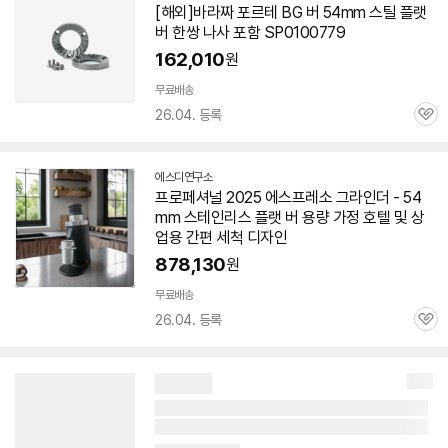
[해외]바라짜 포르테 BG
버
54mm
스틸
플랫
이
버
한쌍 나사 포함 SP0100779
버
페
162,010
원
이
무료배송
26.04. 등록
관
심
에스디연구소
네
프로페셔널 2025 에스프레소 그라인더 -
54
이
mm
스테인리스
플랫
버
용량 가정 호텔 및 상
버
페
업용 간편 세척 디자인
이
878,130
원
무료배송
26.04. 등록
관
심