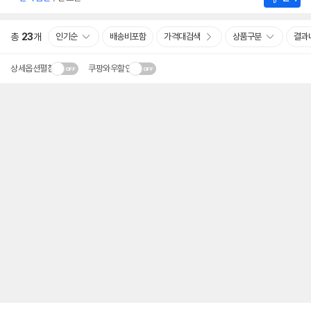
총
23
개
인기순
배송비포함
가격대검색
상품구분
결과
상세옵션펼침
쿠팡와우할인