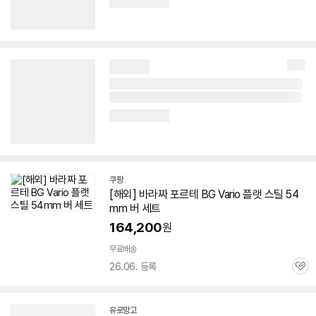
쿠팡
[해외] 바라짜 포르테 BG Vario
플랫
스틸
54
mm
버
세트
164,200
원
무료배송
26.06. 등록
관
심
유로망고
네