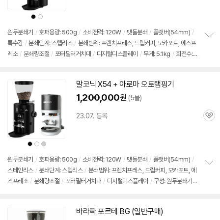
심
점
리
상
상
뷰
품
품
색
색
상
상
원두분쇄기
/
호퍼용량: 500g
/
소비전력: 120W
/
맷돌분쇄
/
플랫
버
(
54mm
)
/
특수강
/
분쇄단계: 스텝리스
/
분쇄범위: 프렌치프레스, 드립커피, 모카포트, 에스프
정
레소
/
분쇄량조절
/
포터필터거치대
/
디지털디스플레이
/
무게: 5.1kg
/
회전수: 1
보
펼
050rpm
/
4단계프리셋
/
크기(가로x세로x깊이): 190x425x280mm
치
기
말코닉 X54 + 아로마 오토탬핑기
1,200,000
원
(5몰)
23.07. 등록
관
심
상
상
상
품
품
품
색
색
색
상
상
상
원두분쇄기
/
호퍼용량: 500g
/
소비전력: 120W
/
맷돌분쇄
/
플랫
버
(
54mm
)
/
스테인리스
/
분쇄단계: 스텝리스
/
분쇄범위: 프렌치프레스, 드립커피, 모카포트, 에
정
스프레소
/
분쇄량조절
/
포터필터거치대
/
디지털디스플레이
/
구성: 원두분쇄기,
보
펼
자동탬핑기
/
4단계프리셋
/
매뉴얼모드
/
1050RPM
/
초당분쇄량: 1~2.8g
/
저
치
소음분쇄
/
크기(가로x세로x깊이): 190x425x280mm
기
바라짜 포르테 BG (일반구매)