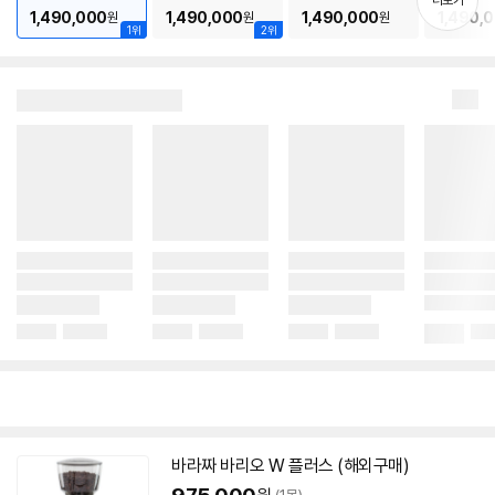
더보기
기
1,490,000
1,490,000
1,490,000
1,490,
원
원
원
1위
2위
바라짜 바리오 W 플러스 (해외구매)