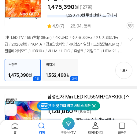
1,475,390
원
(127몰)
1,220,710원 쿠팡 신한카드 구매 시
와
우
상
4.9
(
7)
26.04. 등록
할
관
별
인
품
심
점
미니LED TV
/
55인치
(138cm)
/
4K UHD
/
주사율: 60Hz
/
에너지효율: 1등
가
리
급
/
2026년형
/
NQ4 AI
/
장르맞춤화면
/
4K업스케일링
/
모션보간(MEMC)
/
정
뷰
필름메이커모드
/
HDR10+
/
ALLM
/
HGIG
/
휴싱크
/
게임모드
/
HDMI2.1
/
D
보
펼
LG: 120Hz
/
타이젠
/
HDMI(전체): 3개
/
출시가: 1,690,000원
치
스탠드
벽걸이
기
더보기
1,475,390
1,552,490
원
원
1위
2위
삼성전자 Mini LED KU55MH70AFXKR (스
탠드)
인터넷 가입 비교 서비스 오픈
NEW
닫기
1,128,860
원
(169몰)
이
전
992,860원 쿠팡 신한카드 구매 시
와
페
이
우
지
상
4.8
(
12)
26.04. 등록
할
관
홈
검색
인터넷·TV
마이페이지
최근본
로
별
인
품