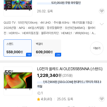
531,050원 쿠팡 와우할인
와
우
26.02. 등록
할
관
인
심
가
QLED TV
/
55인치
(139cm)
/
4K UHD
/
주사율: 60Hz
/
에너지효율: 1등급
/
2026년형
/
AiPQ
/
4K업스케일링
/
장르맞춤화면
/
모션보간(MEMC)
/
돌비비
정
전
/
HDR10+
/
HDR자동조절
/
블루라이트차단
/
HDMI2.1
/
VRR(60Hz)
/
AL
보
펼
LM
/
게임모드
/
HDMI(전체): 3개
/
출시가: 3,689,000원
치
스탠드
벽걸이
기
더보기
559,000
609,000
원
원
1위
2위
LG전자 올레드 AI OLED55B5NNA (스탠드)
1,228,340
원
(235몰)
1,157,906원 [SSG.COM] 현대카드 / 무이자 최대 3
개월
1
상
상
4.9
(
40)
25.05. 등록
품
관
별
의
품
심
점