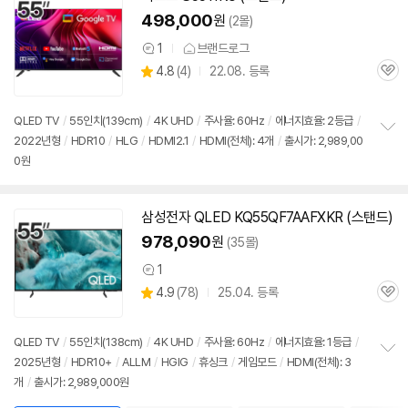
498,000
원
(2몰)
1
브랜드로그
상
상
4.8
(
4)
22.08. 등록
품
관
별
의
품
심
점
견
리
QLED TV
/
55인치
(139cm)
/
4K UHD
/
주사율: 60Hz
/
에너지효율: 2등급
/
뷰
2022년형
/
HDR10
/
HLG
/
HDMI2.1
/
HDMI(전체): 4개
/
출시가: 2,989,00
정
0원
보
펼
치
기
삼성전자 QLED KQ55QF7AAFXKR (스탠드)
978,090
원
(35몰)
1
상
상
4.9
(
78)
25.04. 등록
품
관
별
의
품
심
점
견
리
QLED TV
/
55인치
(138cm)
/
4K UHD
/
주사율: 60Hz
/
에너지효율: 1등급
/
뷰
2025년형
/
HDR10+
/
ALLM
/
HGIG
/
휴싱크
/
게임모드
/
HDMI(전체): 3
정
개
/
출시가: 2,989,000원
보
펼