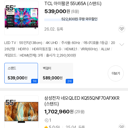
TCL 아이팔콘 55U65A (스탠드)
539,000
원
(8몰)
522,830원 쿠팡 와우할인
와
우
26.02. 등록
할
관
인
심
가
LED TV
/
55인치
(138cm)
/
4K UHD
/
주사율: 60Hz
/
에너지효율: 1등급
/
20
26년형
/
HDR10
/
HDR자동조절
/
HLG
/
HDMI2.1
/
VRR(60Hz)
/
ALLM
/
정
게임모드
/
HDMI(전체): 3개
/
출시가: 2,290,000원
보
펼
치
스탠드
벽걸이
기
더보기
539,000
589,000
원
원
1위
2위
삼성전자 네오QLED KQ55QNF70AFXKR
(스탠드)
1,702,960
원
(29몰)
1
상
상
5.0
(
9)
25.04. 등록
품