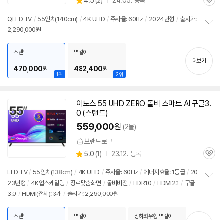
상
4.5
(
2)
24.05. 등록
관
별
품
심
점
QLED TV
/
55인치
(140cm)
/
4K UHD
/
주사율: 60Hz
/
2024년형
/
출시가:
리
2,290,000원
정
뷰
보
펼
스탠드
벽걸이
치
더보기
기
470,000
482,400
원
원
1위
2위
이노스 55 UHD ZERO 돌비 스마트 AI 구글3.
0 (스탠드)
559,000
원
(2몰)
브랜드로그
상
5.0
(
1)
23.12. 등록
관
별
품
심
점
LED TV
/
55인치
(138cm)
/
4K UHD
/
주사율: 60Hz
/
에너지효율: 1등급
/
20
리
23년형
/
4K업스케일링
/
장르맞춤화면
/
돌비비전
/
HDR10
/
HDMI2.1
/
구글
정
뷰
3.0
/
HDMI(전체): 3개
/
출시가: 2,290,000원
보
펼
치
스탠드
벽걸이
상하좌우형 벽걸이