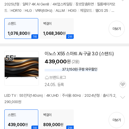
뷰
2025년형
/
알파7 4K AI Gen8
/
4K업스케일링
/
장르맞춤화면
/
필름메이커모
정
드
/
HDR10
/
HLG
/
VRR(60Hz)
/
ALLM
/
HGIG
/
게임모드
/
웹OS 25
/
H
보
펼
DMI(전체): 2개
/
출시가: 2,290,000원
치
스탠드
벽걸이
기
더보기
1,076,800
1,068,360
원
원
1위
2위
이노스 X55 스마트 Ai 구글 3.0 (스탠드)
439,000
원
(2몰)
373,150원 쿠팡 와우할인
와
우
브랜드로그
할
24.05. 등록
인
관
가
심
LED TV
/
55인치
(140cm)
/
4K UHD
/
주사율: 60Hz
/
2024년형
/
출시가: 2,
290,000원
정
보
펼
스탠드
벽걸이
치
더보기
기
439,000
809,000
원
원
1위
2위