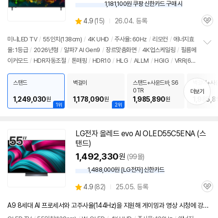
1,181,100원 쿠팡 신한카드 구매 시
와
우
상
4.9
(
15)
26.04. 등록
할
관
별
인
품
심
점
미니LED TV
/
55인치
(138cm)
/
4K UHD
/
주사율: 60Hz
/
리모컨
/
에너지효
가
리
율: 1등급
/
2026년형
/
알파7 AI Gen9
/
장르맞춤화면
/
4K업스케일링
/
필름메
정
뷰
이커모드
/
HDR자동조절
/
톤매핑
/
HDR10
/
HLG
/
ALLM
/
HGIG
/
VRR(60
보
펼
Hz)
/
게임모드
/
웹OS 26
/
HDMI(전체): 3개
/
출시가: 1,490,000원
치
스탠드
벽걸이
스탠드+사운드바, S6
벽걸이+사운
기
0TR
0TR
더보기
1,249,030
1,178,090
1,985,890
1,985,8
원
원
원
1위
2위
LG전자 올레드 evo AI OLED55C5ENA (스
탠드)
1,492,330
원
(99몰)
1,488,000원 [LG전자] 신한카드
상
4.9
(
82)
25.05. 등록
관
별
품
심
점
A9 8세대 AI 프로세서와 고주사율(144Hz)을 지원해 게이밍과 영상 시청에 강력한 성능을 갖춘 OLED 모델
리