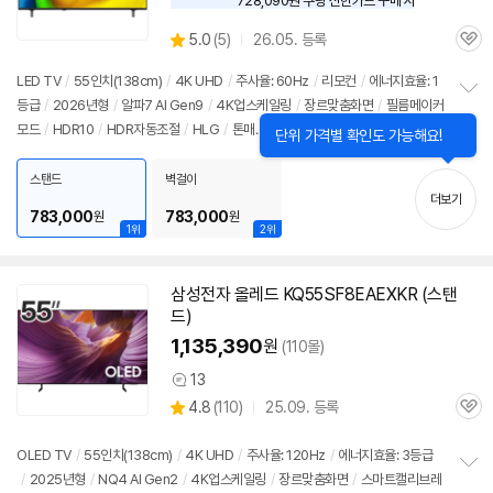
728,090원 쿠팡 신한카드 구매 시
와
우
상
5.0
(
5)
26.05. 등록
할
관
별
인
품
심
점
LED TV
/
55인치
(138cm)
/
4K UHD
/
주사율: 60Hz
/
리모컨
/
에너지효율: 1
가
리
등급
/
2026년형
/
알파7 AI Gen9
/
4K업스케일링
/
장르맞춤화면
/
필름메이커
정
뷰
모드
/
HDR10
/
HDR자동조절
/
HLG
/
톤매
보
펼
핑
/
VRR(60Hz)
/
ALLM
/
HGIG
/
게임모드
/
웹OS 26
/
HDMI(전체): 2개
치
스탠드
벽걸이
기
더보기
783,000
783,000
원
원
1위
2위
삼성전자 올레드 KQ55SF8EAEXKR (스탠
드)
1,135,390
원
(110몰)
13
상
상
4.8
(
110)
25.09. 등록
품
관
별
의
품
심
점
견
리
OLED TV
/
55인치
(138cm)
/
4K UHD
/
주사율: 120Hz
/
에너지효율: 3등급
뷰
/
2025년형
/
NQ4 AI Gen2
/
4K업스케일링
/
장르맞춤화면
/
스마트캘리브레
정