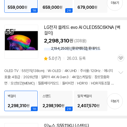
기
더보기
559,000
659,000
679,000
원
원
원
1위
2위
LG전자 올레드 evo AI OLED55C6KNA (벽
걸이)
2,298,310
원
(338몰)
2,194,250원 [롯데백화점] 롯데카드
상
5.0
(
17)
26.03. 등록
관
별
품
심
점
리
OLED TV
/
55인치
(138cm)
/
W-OLED
/
4K UHD
/
주사율: 120Hz
/
에너지
뷰
효율: 4등급
/
2026년형
/
알파11 4K AI Gen3
/
4K업스케일링
/
장르맞춤화
정
면
/
모션보간(MEMC)
/
필름메이커모드
/
돌비비전
/
HDR10
/
HDR자동조절
/
보
펼
HLG
/
톤매핑
/
블루라이트차단
/
HDMI2.1
/
VRR(165Hz)
/
ALLM
/
HGIG
/
치
G-Sync Compatible
/
FreeSync
/
게임모드
/
웹OS 26
/
HDMI(전체): 4개
/
벽걸이
스탠드
밀착 벽걸이
기
더보기
출시가: 2,989,000원
2,298,310
2,298,190
2,407,570
원
원
원
1위
2위
이노스 S5511KU (스탠드)