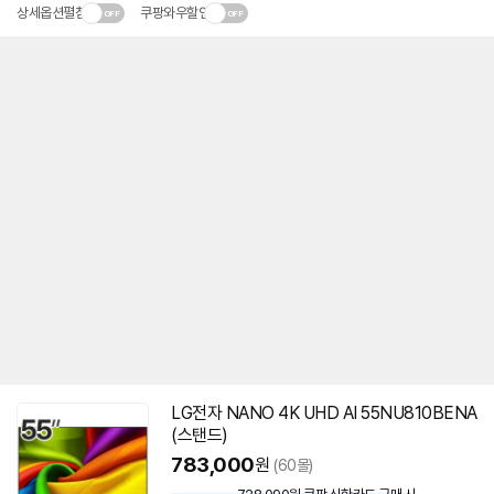
상세옵션펼침
쿠팡와우할인
LG전자 NANO 4K UHD AI 55NU810BENA
(스탠드)
783,000
원
(60몰)