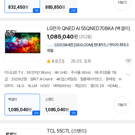
기
더보기
832,450
885,850
원
원
1위
2위
LG전자 QNED AI 55QNED70BKA (벽걸이)
1,085,040
원
(252몰)
1,031,584원 [SSG.COM] 현대카드 / 무이자 최대 3
개월
상
4.9
(
13)
26.05. 등록
관
별
품
심
점
미니LED TV
/
55인치
(138cm)
/
4K UHD
/
주사율: 60Hz
/
에너지효율: 1등
리
급
/
2026년형
/
알파7 AI Gen9
/
4K업스케일링
/
필름메이커모드
/
톤매핑
/
H
정
뷰
DR10
/
HLG
/
ALLM
/
HGIG
/
VRR(60Hz)
/
게임모드
/
웹OS 26
/
HDMI(전
보
펼
체): 3개
/
출시가: 1,804,000원
치
벽걸이
스탠드
기
더보기
1,085,040
1,085,040
원
원
2위
1위
TCL 55C7L (스탠드)