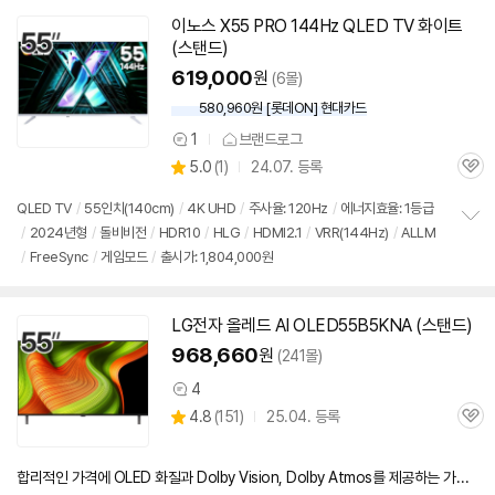
이노스 X55 PRO 144Hz QLED TV 화이트
(스탠드)
619,000
원
(6몰)
580,960원 [롯데ON] 현대카드
1
브랜드로그
상
상
5.0
(
1)
24.07. 등록
품
관
별
의
품
심
점
견
QLED TV
/
55인치
(140cm)
/
4K UHD
/
주사율: 120Hz
/
에너지효율: 1등급
리
/
2024년형
/
돌비비전
/
HDR10
/
HLG
/
HDMI2.1
/
VRR(144Hz)
/
ALLM
정
뷰
/
FreeSync
/
게임모드
/
출시가: 1,804,000원
보
펼
치
기
LG전자 올레드 AI OLED55B5KNA (스탠드)
968,660
원
(241몰)
4
상
상
4.8
(
151)
25.04. 등록
품
관
별
의
품
심
점
견
리
합리적인 가격에 OLED 화질과 Dolby Vision, Dolby Atmos를 제공하는 가성비 중심의 엔트리 OLED TV
뷰