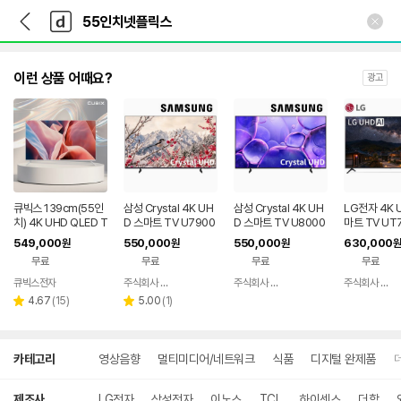
뒤
다
본문 바로가기
다
로
나
나
가
와
와
기
메
인
이런 상품 어때요?
광고
큐빅스 139cm(55인
삼성 Crystal 4K UH
삼성 Crystal 4K UH
LG전자 4K 
치) 4K UHD QLED T
D 스마트 TV U7900
D 스마트 TV U8000
마트 TV UT7
V 화이트 구글 스마트
138cm(55인치), 스
138cm(55인치), 스
m(55인치),
549,000
550,000
550,000
630,000
원
원
원
원
티비 에너지1등급 고화
탠드
탠드
무료
무료
무료
무료
질
큐빅스전자
주식회사 티에스글로벌 TS
주식회사 티에스글로벌 TS
주식회사 티에스글로벌 TS
네이버
네이버
네이버
리
페이
리
페이
페이
4.67
(
15
)
5.00
(
1
)
별
별
뷰
뷰
점
점
수
수
상
카테고리
영상음향
멀티미디어/네트워크
식품
디지털 완제품
세
검
색
제조사
LG전자
삼성전자
이노스
TCL
하이센스
더함