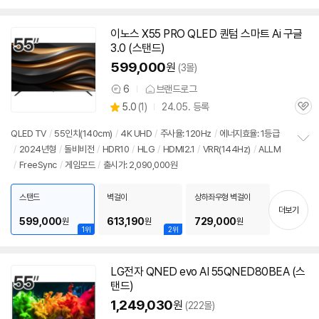
이노스 X55 PRO QLED 퀀텀 스마트 Ai 구글
동
3.0 (스탠드)
영
상
599,000
원
(3몰)
6
브랜드로그
상
상
5.0
(
1)
24.05. 등록
품
관
별
의
품
심
점
견
QLED TV
/
55인치
(140cm)
/
4K UHD
/
주사율: 120Hz
/
에너지효율: 1등급
리
/
2024년형
/
돌비비전
/
HDR10
/
HLG
/
HDMI2.1
/
VRR(144Hz)
/
ALLM
정
뷰
/
FreeSync
/
게임모드
/
출시가: 2,090,000원
보
펼
치
스탠드
벽걸이
상하좌우형 벽걸이
기
더보기
599,000
613,190
729,000
원
원
원
1위
2위
LG전자 QNED evo AI 55QNED80BEA (스
탠드)
1,249,030
원
(222몰)