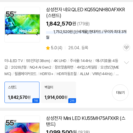
삼성전자 네오QLED KQ55QNH80AFXKR
(스탠드)
1,842,570
원
(179몰)
1,752,520원 [신세계몰] 현대카드 / 무이자 최대 3개
월
상
5.0
(
4)
26.04. 등록
관
별
품
심
점
리
미니LED TV
/
55인치
(138cm)
/
4K UHD
/
주사율: 144Hz
/
에너지효율: 4등
뷰
급
/
2026년형
/
NQ4 AI Gen2
/
장르맞춤화면
/
4K업스케일링
/
모션보간(ME
정
MC)
/
필름메이커모드
/
HDR10+
/
HDR자동조절
/
ALLM
/
VRR(144Hz)
/
H
보
펼
GIG
/
휴싱크
/
게임모드
/
HDMI2.1
/
FreeSync
/
DLG: 240Hz
/
타이젠
/
H
치
DMI(전체): 4개
/
출시가: 1,890,000원
스탠드
벽걸이
기
더보기
1,842,570
1,914,000
원
원
1위
2위
삼성전자 Mini LED KU55MH75AFXKR (스
탠드)
1,099,500
원
(183몰)