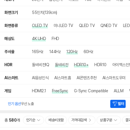
화면크기
55인치(139cm)
화면종류
OLED TV
미니LED TV
QLED TV
QNED TV
LED
해상도
4K UHD
FHD
주사율
165Hz
144Hz
120Hz
60Hz
HDR
돌비비전IQ
돌비비전
HDR10+
HDR10
아이맥스인
AI스마트
AI음성인식
AI스마트홈
AI콘텐츠추천
AI스마트도우미
게임
HDMI2.1
FreeSync
G-Sync Compatible
ALLM
인기 옵션
우선 노출
필터
총
580
개
인기순
배송비포함
가격대검색
상품구분
결