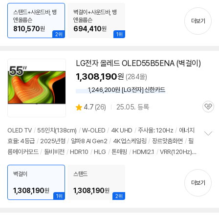
치
스탠드+사운드바, 뱅
벽걸이+사운드바, 뱅
기
앤올룹슨
앤올룹슨
더보기
810,570
694,410
원
원
2위
1위
LG전자 올레드 OLED55B5ENA (벽걸이)
1,308,190
원
(284몰)
1,246,200원 [LG전자] 신한카드
상
4.7
(
26)
25.05. 등록
관
별
품
심
점
리
OLED TV
/
55인치
(138cm)
/
W-OLED
/
4K UHD
/
주사율: 120Hz
/
에너지
뷰
효율: 4등급
/
2025년형
/
알파8 AI Gen2
/
4K업스케일링
/
장르맞춤화면
/
필
정
름메이커모드
/
돌비비전
/
HDR10
/
HLG
/
톤매핑
/
HDMI2.1
/
VRR(120Hz)
보
펼
/
ALLM
/
HGIG
/
G-Sync Compatible
/
FreeSync
/
게임모드
/
웹OS 25
치
/
HDMI(전체): 3개
/
출시가: 2,290,000원
벽걸이
스탠드
기
더보기
1,308,190
1,308,190
원
원
1위
2위