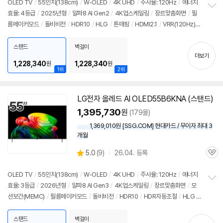
견
OLED TV
/
55인치
(138cm)
/
W-OLED
/
4K UHD
/
주사율: 120Hz
/
에너지
리
효율: 4등급
/
2025년형
/
알파8 AI Gen2
/
4K업스케일링
/
장르맞춤화면
/
필
정
뷰
름메이커모드
/
돌비비전
/
HDR10
/
HLG
/
톤매핑
/
HDMI2.1
/
VRR(120Hz)
보
펼
/
ALLM
/
HGIG
/
G-Sync Compatible
/
FreeSync
/
게임모드
/
웹OS 25
치
/
HDMI(전체): 3개
/
출시가: 1,890,000원
스탠드
벽걸이
기
더보기
1,228,340
1,228,340
원
원
1위
2위
LG전자 올레드 AI OLED55B6KNA (스탠드)
1,395,730
원
(179몰)
1,369,010원 [SSG.COM] 현대카드 / 무이자 최대 3
개월
상
5.0
(
9)
26.04. 등록
관
별
품
심
점
리
OLED TV
/
55인치
(138cm)
/
W-OLED
/
4K UHD
/
주사율: 120Hz
/
에너지
뷰
효율: 3등급
/
2026년형
/
알파8 AI Gen3
/
4K업스케일링
/
장르맞춤화면
/
모
정
션보간(MEMC)
/
필름메이커모드
/
돌비비전
/
HDR10
/
HDR자동조절
/
HLG
/
보
펼
톤매핑
/
블루라이트차단
/
HDMI2.1
/
VRR(144Hz)
/
ALLM
/
HGIG
/
G-Syn
치
c Compatible
/
FreeSync
/
게임모드
/
웹OS 26
/
HDMI(전체): 4개
/
출시가:
스탠드
벽걸이