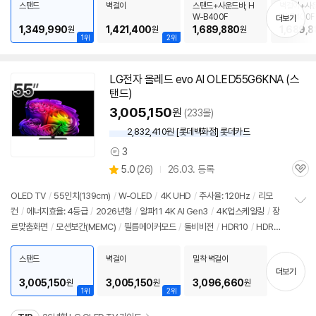
치
DMI(전체): 3개
/
출시가: 1,640,000원
스탠드
벽걸이
스탠드+사운드바, H
벽걸이+사운
기
W-B400F
W-B400F
더보기
1,349,990
1,421,400
1,689,880
1,689,8
원
원
원
1위
2위
LG전자 올레드 evo AI OLED55G6KNA (스
탠드)
3,005,150
원
(233몰)
2,832,410원 [롯데백화점] 롯데카드
3
상
상
5.0
(
26)
26.03. 등록
품
관
별
의
품
심
점
견
OLED TV
/
55인치
(139cm)
/
W-OLED
/
4K UHD
/
주사율: 120Hz
/
리모
리
컨
/
에너지효율: 4등급
/
2026년형
/
알파11 4K AI Gen3
/
4K업스케일링
/
장
정
뷰
르맞춤화면
/
모션보간(MEMC)
/
필름메이커모드
/
돌비비전
/
HDR10
/
HDR자
보
펼
동조절
/
HLG
/
톤매핑
/
화면반사방지
/
블루라이트차단
/
HDMI2.1
/
VRR(165
치
Hz)
/
ALLM
/
HGIG
/
G-Sync Compatible
/
FreeSync
/
게임모드
/
웹OS
스탠드
벽걸이
밀착 벽걸이
기
더보기
26
/
HDMI(전체): 4개
/
출시가: 3,689,000원
3,005,150
3,005,150
3,096,660
원
원
원
1위
2위