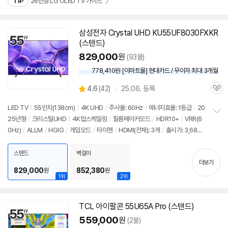
TIP
26년형 LG OLED TV 가이드
삼성전자 Crystal UHD KU55UF8030FXKR
(스탠드)
829,000
원
(93몰)
778,410원 [이마트몰] 현대카드 / 무이자 최대 3개월
상
4.6
(
42)
25.06. 등록
관
별
품
심
점
LED TV
/
55인치
(138cm)
/
4K UHD
/
주사율: 60Hz
/
에너지효율: 1등급
/
20
리
25년형
/
크리스털UHD
/
4K업스케일링
/
필름메이커모드
/
HDR10+
/
VRR(6
정
뷰
0Hz)
/
ALLM
/
HGIG
/
게임모드
/
타이젠
/
HDMI(전체): 3개
/
출시가: 3,689,
보
펼
000원
치
스탠드
벽걸이
기
더보기
829,000
852,380
원
원
1위
2위
TCL 아이팔콘 55U65A Pro (스탠드)
559,000
원
(2몰)