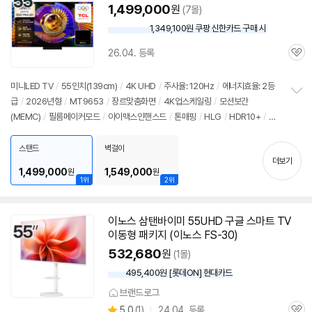
1,499,000
원
(7몰)
1,349,100원 쿠팡 신한카드 구매 시
와
우
26.04. 등록
할
관
인
심
가
미니LED TV
/
55인치
(139cm)
/
4K UHD
/
주사율: 120Hz
/
에너지효율: 2등
급
/
2026년형
/
MT9653
/
장르맞춤화면
/
4K업스케일링
/
모션보간
정
(MEMC)
/
필름메이커모드
/
아이맥스인핸스드
/
톤매핑
/
HLG
/
HDR10+
/
HD
보
펼
R자동조절
/
돌비비전IQ
/
화면반사방지
/
ALLM
/
VRR(288Hz)
/
게임모드
/
H
치
DMI2.1
/
FreeSync
/
DLG: 288Hz
/
구글5.0
/
HDMI(전체): 4개
/
출시가: 1,8
스탠드
벽걸이
기
더보기
04,000원
1,499,000
1,549,000
원
원
1위
2위
이노스 삼탠바이미 55UHD 구글 스마트 TV
이동형 패키지 (이노스 FS-30)
532,680
원
(1몰)
495,400원 [롯데ON] 현대카드
브랜드로그
상
5.0
(
1)
24.04. 등록