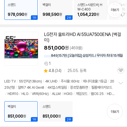
치
스탠드
벽걸이
스탠드+사운드바, H
벽걸이+사운
기
W-C400
W-C400
더보기
978,090
998,590
1,054,220
1,041,7
원
원
원
1위
2위
LG전자 울트라HD AI 55UA7500ENA (벽걸
이)
851,000
원
(469몰)
849,157원 [오늘의집] 삼성카드 / 무이자 최대 15개월
1
상
상
4.8
(
34)
25.05. 등록
품
관
별
의
품
심
점
견
LED TV
/
55인치
(138cm)
/
4K UHD
/
주사율: 60Hz
/
에너지효율: 1등급
/
20
리
25년형
/
알파7 4K AI Gen8
/
4K업스케일링
/
장르맞춤화면
/
필름메이커모드
정
뷰
/
HDR10
/
HLG
/
VRR(60Hz)
/
ALLM
/
HGIG
/
게임모드
/
웹OS 25
/
HD
보
펼
MI(전체): 2개
/
출시가: 1,340,000원
치
벽걸이
스탠드
기
더보기
851,000
851,000
원
원
1위
2위