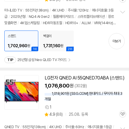
관
별
의
품
심
점
견
미니LED TV
/
55인치
(138cm)
/
4K UHD
/
주사율: 120Hz
/
에너지효율: 3등
리
급
/
2025년형
/
NQ4 AI Gen2
/
필름메이커모드
/
스마트캘리브레이션
/
장르
정
뷰
맞춤화면
/
4K업스케일링
/
HDR자동조절
/
HDR10+
/
ALLM
/
VRR(144Hz)
보
펼
/
HGIG
/
휴싱크
/
게임모드
/
HDMI2.1
/
FreeSync
/
타이젠
/
HDMI(전체): 4
치
개
/
출시가: 2,290,000원
스탠드
벽걸이
기
더보기
1,702,960
1,731,160
원
원
1위
2위
TIP
25년형 삼성 Neo QLED TV 가이드
LG전자 QNED AI 55QNED70ABA (스탠드)
1,076,800
원
(302몰)
1,018,901원 [SSG.COM] 현대카드 / 무이자 최대 3
개월
1
상
상
4.9
(
88)
25.08. 등록
품
관
별
의
품
심
점
견
리
QNED TV
/
55인치
(138cm)
/
4K UHD
/
주사율: 60Hz
/
에너지효율: 1등급
/