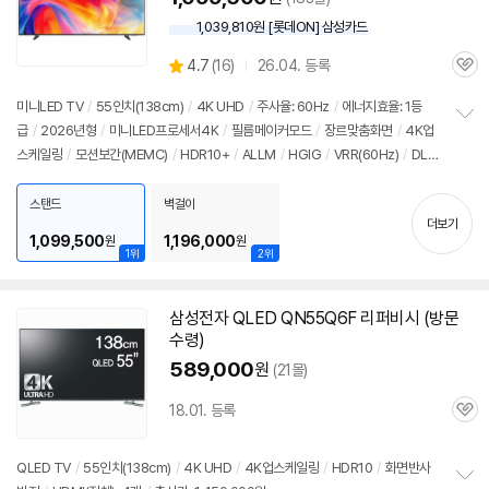
1,039,810원 [롯데ON] 삼성카드
상
4.7
(
16)
26.04. 등록
관
별
품
심
점
미니LED TV
/
55인치
(138cm)
/
4K UHD
/
주사율: 60Hz
/
에너지효율: 1등
리
급
/
2026년형
/
미니LED프로세서4K
/
필름메이커모드
/
장르맞춤화면
/
4K업
정
뷰
스케일링
/
모션보간(MEMC)
/
HDR10+
/
ALLM
/
HGIG
/
VRR(60Hz)
/
DL
보
펼
G: 120Hz
/
타이젠
/
HDMI(전체): 3개
/
출시가: 1,450,000원
치
스탠드
벽걸이
기
더보기
1,099,500
1,196,000
원
원
1위
2위
삼성전자 QLED QN55Q6F 리퍼비시 (방문
수령)
589,000
원
(21몰)
18.01. 등록
관
심
QLED TV
/
55인치
(138cm)
/
4K UHD
/
4K업스케일링
/
HDR10
/
화면반사