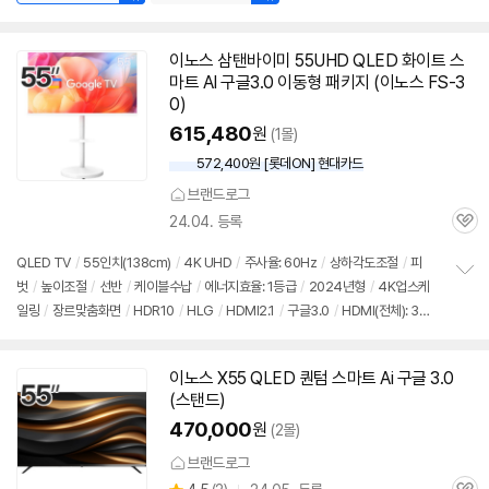
이노스 삼탠바이미 55UHD QLED 화이트 스
마트 AI 구글3.0 이동형 패키지 (이노스 FS-3
0)
615,480
원
(1몰)
572,400원 [롯데ON] 현대카드
브랜드로그
24.04. 등록
관
심
QLED TV
/
55인치
(138cm)
/
4K UHD
/
주사율: 60Hz
/
상하각도조절
/
피
벗
/
높이조절
/
선반
/
케이블수납
/
에너지효율: 1등급
/
2024년형
/
4K업스케
정
일링
/
장르맞춤화면
/
HDR10
/
HLG
/
HDMI2.1
/
구글3.0
/
HDMI(전체): 3개
보
펼
/
출시가: 2,290,000원
치
기
이노스 X55 QLED 퀀텀 스마트 Ai 구글 3.0
(스탠드)
470,000
원
(2몰)
브랜드로그