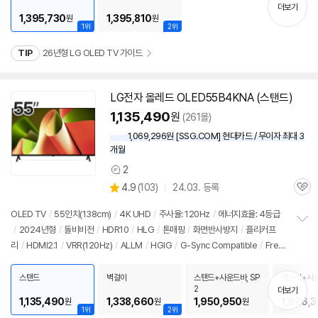
기
더보기
2,090,000원
1,395,730
1,395,810
원
원
1위
2위
TIP
26년형 LG OLED TV 가이드
LG전자 올레드 OLED55B4KNA (스탠드)
1,135,490
원
(261몰)
1,069,296원 [SSG.COM] 현대카드 / 무이자 최대 3
개월
2
상
상
4.9
(
103)
24.03. 등록
품
관
별
의
품
심
점
견
OLED TV
/
55인치
(138cm)
/
4K UHD
/
주사율: 120Hz
/
에너지효율: 4등급
리
/
2024년형
/
돌비비전
/
HDR10
/
HLG
/
톤매핑
/
화면반사방지
/
플리커프
정
뷰
리
/
HDMI2.1
/
VRR(120Hz)
/
ALLM
/
HGIG
/
G-Sync Compatible
/
Free
보
펼
Sync
/
게임모드
/
HDMI(전체): 4개
/
출시가: 2,090,000원
치
스탠드
벽걸이
스탠드+사운드바, SP
벽걸이+사운
기
2
2
더보기
1,135,490
1,338,660
1,950,950
1,906,
원
원
원
1위
2위