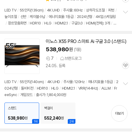
관
별
품
심
점
LED TV
/
55인치
(139cm)
/
4K UHD
/
주사율: 60Hz
/
상하각도조절
/
피벗
/
리
높이조절
/
선반
/
케이블수납
/
에너지효율: 1등급
/
2024년형
/
4K업스케일링
정
뷰
/
장르맞춤화면
/
HDR10
/
HLG
/
HDMI2.1
/
구글3.0
/
HDMI(전체): 3개
/
출
보
펼
시가: 1,804,000원
치
기
이노스 X55 PRO 스마트 Ai 구글 3.0 (스탠드)
538,980
원
(1몰)
7
브랜드로그
상
24.05. 등록
품
관
의
심
견
LED TV
/
55인치
(140cm)
/
4K UHD
/
주사율: 120Hz
/
에너지효율: 1등급
/
2
024년형
/
돌비비전
/
HDR10
/
HLG
/
HDMI2.1
/
VRR(144Hz)
/
ALLM
/
Fr
정
eeSync
/
게임모드
/
출시가: 1,804,000원
보
펼
치
스탠드
벽걸이
기
더보기
538,980
552,240
원
원
1위
2위