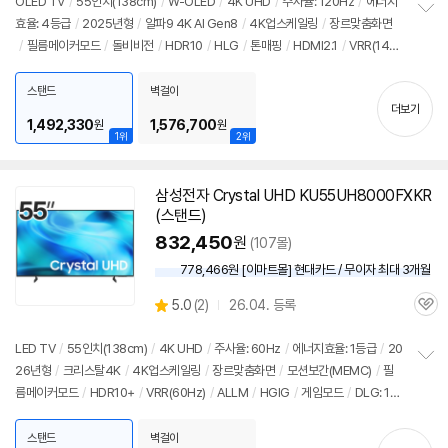
뷰
OLED TV
/
55인치
(138cm)
/
W-OLED
/
4K UHD
/
주사율: 120Hz
/
에너지
효율: 4등급
/
2025년형
/
알파9 4K AI Gen8
/
4K업스케일링
/
장르맞춤화면
정
/
필름메이커모드
/
돌비비전
/
HDR10
/
HLG
/
톤매핑
/
HDMI2.1
/
VRR(144
보
펼
Hz)
/
ALLM
/
HGIG
/
G-Sync Compatible
/
FreeSync
/
게임모드
/
웹OS
치
25
/
HDMI(전체): 3개
/
출시가: 2,690,000원
스탠드
벽걸이
기
더보기
1,492,330
1,576,700
원
원
1위
2위
삼성전자 Crystal UHD KU55UH8000FXKR
(스탠드)
832,450
원
(107몰)
778,466원 [이마트몰] 현대카드 / 무이자 최대 3개월
상
5.0
(
2)
26.04. 등록
관
별
품
심
점
리
LED TV
/
55인치
(138cm)
/
4K UHD
/
주사율: 60Hz
/
에너지효율: 1등급
/
20
뷰
26년형
/
크리스탈4K
/
4K업스케일링
/
장르맞춤화면
/
모션보간(MEMC)
/
필
정
름메이커모드
/
HDR10+
/
VRR(60Hz)
/
ALLM
/
HGIG
/
게임모드
/
DLG: 12
보
펼
0Hz
/
타이젠
/
HDMI(전체): 3개
/
출시가: 2,690,000원
치
스탠드
벽걸이