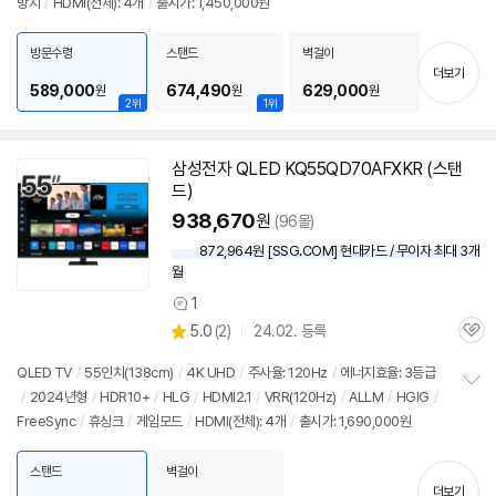
방지
/
HDMI(전체): 4개
/
출시가: 1,450,000원
정
보
펼
방문수령
스탠드
벽걸이
치
더보기
기
589,000
674,490
629,000
원
원
원
2위
1위
삼성전자 QLED KQ55QD70AFXKR (스탠
드)
938,670
원
(96몰)
872,964원 [SSG.COM] 현대카드 / 무이자 최대 3개
월
1
상
상
5.0
(
2)
24.02. 등록
품
관
별
의
품
심
점
견
QLED TV
/
55인치
(138cm)
/
4K UHD
/
주사율: 120Hz
/
에너지효율: 3등급
리
/
2024년형
/
HDR10+
/
HLG
/
HDMI2.1
/
VRR(120Hz)
/
ALLM
/
HGIG
/
정
뷰
FreeSync
/
휴싱크
/
게임모드
/
HDMI(전체): 4개
/
출시가: 1,690,000원
보
펼
치
스탠드
벽걸이
기
더보기