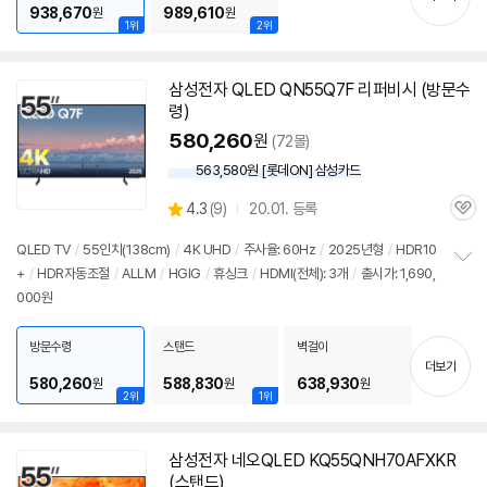
938,670
989,610
원
원
1위
2위
삼성전자 QLED QN55Q7F 리퍼비시 (방문수
령)
580,260
원
(72몰)
563,580원 [롯데ON] 삼성카드
상
4.3
(
9)
20.01. 등록
관
별
품
심
점
QLED TV
/
55인치
(138cm)
/
4K UHD
/
주사율: 60Hz
/
2025년형
/
HDR10
리
+
/
HDR자동조절
/
ALLM
/
HGIG
/
휴싱크
/
HDMI(전체): 3개
/
출시가: 1,690,
정
뷰
000원
보
펼
치
방문수령
스탠드
벽걸이
기
더보기
580,260
588,830
638,930
원
원
원
2위
1위
삼성전자 네오QLED KQ55QNH70AFXKR
(스탠드)