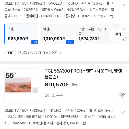
OLED TV
/
55인치
(138cm)
/
W-OLED
/
4K UHD
/
주사율: 120Hz
/
에너지
효율: 4등급
/
2025년형
/
알파8 AI Gen2
/
4K업스케일링
/
장르맞춤화면
/
필
정
름메이커모드
/
돌비비전
/
HDR10
/
HLG
/
톤매핑
/
HDMI2.1
/
VRR(120Hz)
보
펼
/
ALLM
/
HGIG
/
G-Sync Compatible
/
FreeSync
/
게임모드
/
웹OS 25
치
/
HDMI(전체): 4개
/
출시가: 1,804,000원
스탠드
벽걸이
스탠드+사운드바, SQ
벽걸이+사운
기
C1
C1
더보기
968,660
1,319,990
1,574,780
1,574,7
원
원
원
1위
2위
TIP
25년형 LG OLED TV 가이드
TCL 55A300 PRO (스탠드+사운드바, 뱅앤
올룹슨)
810,570
원
(6몰)
24.10. 등록
관
심
세부정보 열기/접기
QLED TV
/
55인치
(139cm)
/
4K UHD
/
주사율: 120Hz
/
에너지효율: 3등급
/
2024년형
/
돌비비전IQ
/
HDR10+
/
화면반사방지
/
HDMI2.1
/
VRR(144H
정
z)
/
FreeSync
/
HDMI(전체): 4개
/
출시가: 1,804,000원
보
펼