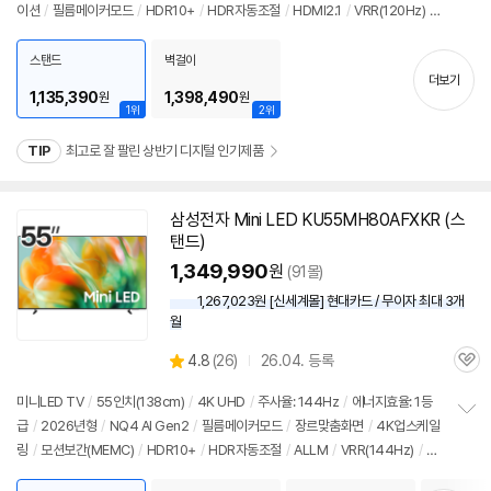
이션
/
필름메이커모드
/
HDR10+
/
HDR자동조절
/
HDMI2.1
/
VRR(120Hz)
/
보
펼
ALLM
/
HGIG
/
FreeSync
/
게임모드
/
타이젠
/
HDMI(전체): 4개
/
출시가: 1,
치
390,000원
스탠드
벽걸이
기
더보기
1,135,390
1,398,490
원
원
1위
2위
TIP
최고로 잘 팔린 상반기 디지털 인기제품
삼성전자 Mini LED KU55MH80AFXKR (스
탠드)
1,349,990
원
(91몰)
1,267,023원 [신세계몰] 현대카드 / 무이자 최대 3개
월
상
4.8
(
26)
26.04. 등록
관
별
품
심
점
미니LED TV
/
55인치
(138cm)
/
4K UHD
/
주사율: 144Hz
/
에너지효율: 1등
리
급
/
2026년형
/
NQ4 AI Gen2
/
필름메이커모드
/
장르맞춤화면
/
4K업스케일
정
뷰
링
/
모션보간(MEMC)
/
HDR10+
/
HDR자동조절
/
ALLM
/
VRR(144Hz)
/
H
보
펼
GIG
/
휴싱크
/
게임모드
/
HDMI2.1
/
FreeSync
/
DLG: 240Hz
/
타이젠
/
H