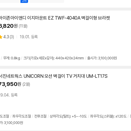
2위
아이존아이앤디 이지마운트 EZ TWF-4040A 벽걸이형 브라켓
6,820
원
(11몰)
상
4.3
(
3)
19.01. 등록
별
품
점
리
뷰
/
무게: 0.8kg
/
크기(가로x세로x깊이): 440x420x24mm
/
출시가: 3,100,000원
서진네트웍스 UNICORN 모션 벽걸이 TV 거치대 UM-LT17S
73,950
원
(2몰)
19.04. 등록
도조절
/
좌우각도조절
/
전후조절
/
상하각도(틸트): +5~-10도
/
좌우각도(스위블): ±120도
/
: 3,100,000원