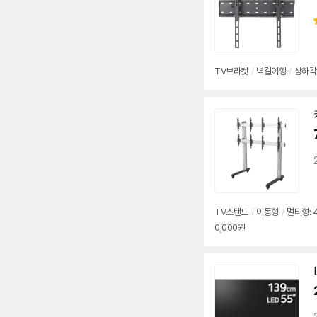
TV브라켓
/
벽걸이형
/
상하각
TV스탠드
/
이동형
/
멀티형: 
0,000원