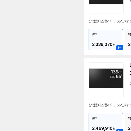
상업용디스플레이
/
55인치
(1
본체
벽
2,336,070
2
원
1위
상업용디스플레이
/
55인치
(1
본체
벽
2,469,910
2
원