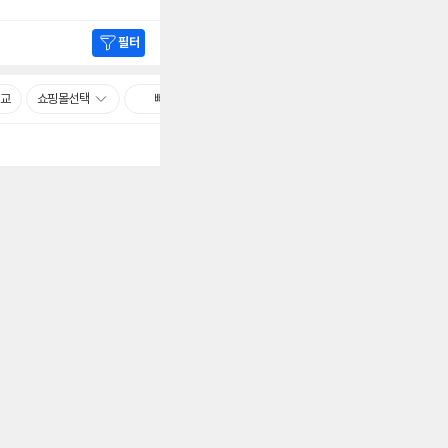
필터
비교
쇼핑몰선택
빠른배송