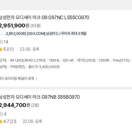
삼성전자 오디세이 아크 G9 G97NC LS55CG970
2,951,900
원
(83몰)
2,852,000원 [SSG.COM] 삼성카드 / 무이자 최대 3개월
14
상
상
5.0
(
1)
23.09. 등록
품
별
의
품
점
견
인치
)
/
4K UHD(3840 x 2160)
/
165Hz
/
QD-VA
/
와이드(16:9)
/
1000R
/
1ms(GTG)
/
리
상하)
/
피벗(회전)
/
출시가: 3,400,000원
뷰
니다 프리미엄 패널의 세계
삼성전자 오디세이 아크 G97NB S55BG970
2,944,700
원
(2몰)
4
상
상
4.7
(
23)
22.08. 등록
품
별
의
품
점