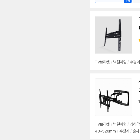
1위
TV브라켓
/
벽걸이형
/
수평계
TV브라켓
/
벽걸이형
/
상하각
43~520mm
/
수평계
/
출시가