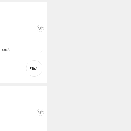
펼
치
기
관
심
0,000원
정
세부정보 열기/접기
보
펼
더보기
치
기
관
심