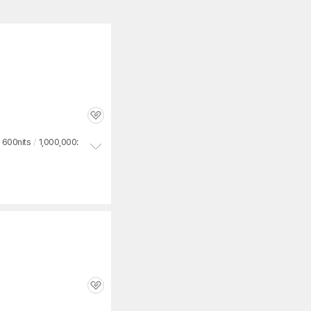
관
심
600nits
/
1,000,000:
정
보
펼
치
기
관
심