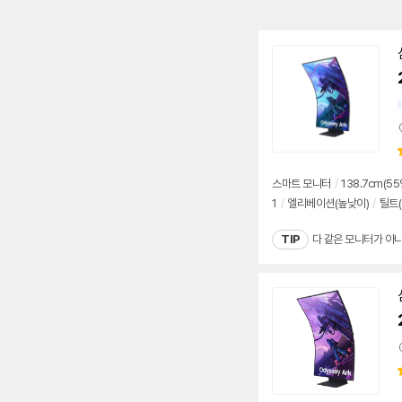
스마트
모니터
/
138.7cm(
55
1
/
엘리베이션(높낮이)
/
틸트(
TIP
다 같은 모니터가 아