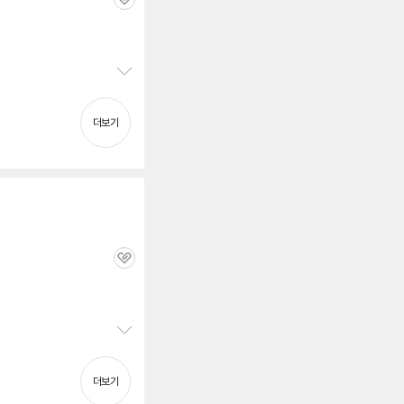
관
심
정
보
펼
더보기
치
기
관
심
정
보
펼
더보기
치