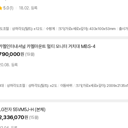
상
5.0
(
1)
18.02. 등록
별
품
점
리
뷰
도조절
/
상하각도(틸트): ±12도
/
수평계
/
크기(가로x세로x깊이): 433x100x53mm
/
출시가:
카멜인터내셔널 카멜마운트 멀티
모니터
거치대 MBS-4
790,000
원
(19몰)
20.08. 등록
4대
/
상하각도조절
/
상하각도(틸트): ±2도
/
이동바퀴
/
크기(가로x세로x깊이): 2009x2135x
LG전자 55VM5J-H (본체)
2,336,070
원
(15몰)