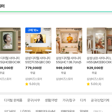
구매 10+
 디지털 사이니지
삼성 디지털 사이니지
삼성 디지털 사이니지
삼성 LED 사이니지 L
55QHCEBGCXK
55인치 55QBC DID
55QHC 138.7cm(5
H55QMCEBGCXK
 벽걸이 설치 55Q
4K 세로 지원 광고 모
5인치) LH55QHCEB
R + 벽걸이 설치 55
69,000
779,000
969,000
929,000
원
원
원
원
138.7cm(55인
니터 LH55QBCEBG
GCXKR DID 세로지
치 DID 디스플레이 매
무료
무료
무료
무료
 DID 디스플레이 매
CXKR
원 매장 병원 식당 피벗
장 병원 식당 세로 지
병원 식당 세로 지원
광고 모니터
광고 모니터
비즈스토어
삼성비즈스토어
삼성비즈스토어
삼성비즈스토어
 모니터
리
리
5.00
(
9
)
5.00
(
4
)
별
별
뷰
뷰
점
점
수
수
디지털 완제품
문구/사무
생활/주방
가구/침구
디카
공구/산업기계
오디세이
LG전자
카멜인터내셔널
카멜마운트
알에프
더보기