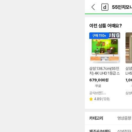
뒤
다
본문 바로가기
다
로
나
나
가
와
와
기
메
인
이런 상품 어때요?
구매 110+
삼성 138.7cm(55인
삼성
치) 4K UHD 1등급 스
LH
마트 비지니스TV 삼성
R +
679,000
1,0
원
기사님 무료설치
HC 
무료
치)
장 
공식브랜드스토어
삼성
네이버
광고
리
페이
4.89
(
128
)
별
뷰
점
수
상
카테고리
영상음향
세
검
색
제조사/브랜드
삼성전자