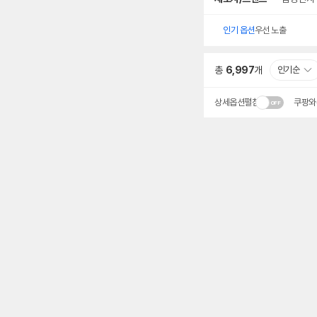
인기 옵션
우선 노출
총
6,997
개
인기순
상세옵션펼침
쿠팡와