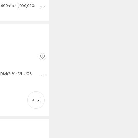
600nits
/
1,000,000:
정
보
펼
치
기
관
심
DMI(전체): 3개
/
출시
정
보
펼
치
더보기
기