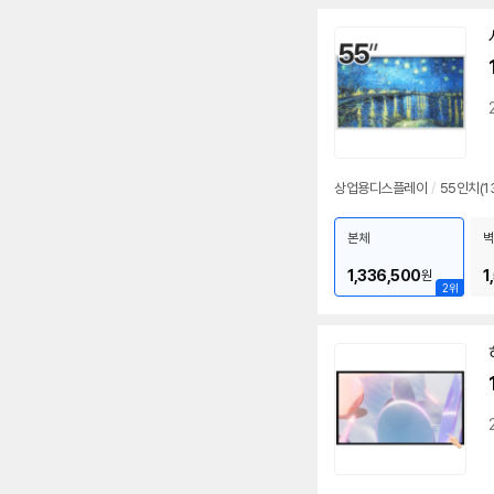
상업용디스플레이
/
55인치
(1
본체
벽
1,336,500
1
원
2위