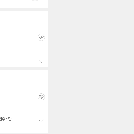
기
관
심
정
보
펼
치
기
관
심
전후조절:
정
보