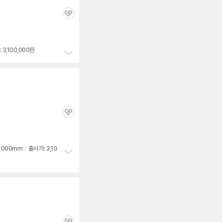
관
심
 3,100,000원
정
보
펼
치
기
관
심
1000mm
/
출시가: 3,10
정
보
펼
치
기