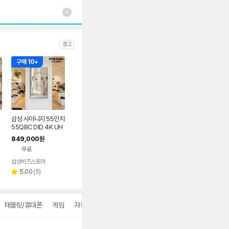
광고
구매 10+
삼성 사이니지 55인치
55QBC DID 4K UH
인
D 세로 지원 광고 모니
849,000
원
터 LH55QBCEBGC
무료
원
XKR + 벽걸이설치
삼성비즈스토어
리
5.00
(
5
)
별
뷰
점
수
태블릿/휴대폰
게임
자동차 용품
더보기