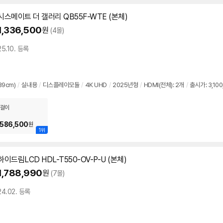
시스메이트 더 갤러리 QB55F-WTE (본체)
1,336,500
원
(4몰)
25.10. 등록
39cm)
/
실내용
/
디스플레이모듈
/
4K UHD
/
2025년형
/
HDMI(전체): 2개
/
출시가: 3,10
걸이
,586,500
원
1위
하이드림LCD HDL-T550-OV-P-U (본체)
1,788,990
원
(7몰)
24.02. 등록