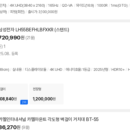
견
리
인치
)
/
4K UHD(3840 x 2160)
/
165Hz
/
QD-VA
/
와이드(16:9)
/
1000R
/
1ms(GTG)
/
뷰
상하)
/
피벗(회전)
/
출시가: 3,100,000원
삼성전자 LH55BEFHLBFXKR (스탠드)
720,990
원
(21몰)
1
상
25.08. 등록
품
의
견
39cm)
/
실내용
/
디스플레이모듈
/
4K UHD
/
에너지효율: 1등급
/
2025년형
/
HDR10+
/
H
걸이
천장형
08,840
1,200,000
원
원
2위
카멜인터내셔널 카멜마운트 각도형 벽걸이 거치대 BT-55
36,270
원
(9몰)