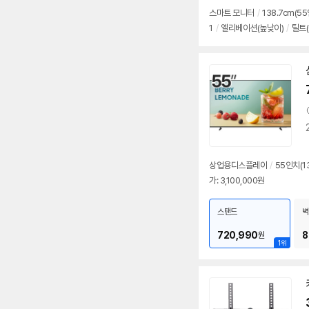
스마트
모니터
/
138.7cm(
55
1
/
엘리베이션(높낮이)
/
틸트(
상업용디스플레이
/
55인치
(1
가: 3,100,000원
스탠드
벽
720,990
8
원
1위