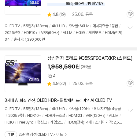
955,480원 쿠팡 와우할인
와
우
상
4.8
(
19)
25.06. 등록
할
관
별
인
품
심
점
QLED
TV
/
55인치
(138cm)
/
4K UHD
/
주사율: 60Hz
/
에너지효율: 1등급
/
가
리
2025년형
/
HDR10+
/
VRR(60Hz)
/
ALLM
/
HGIG
/
게임모드
/
HDMI(전체):
정
뷰
3개
/
출시가: 1,390,000원
보
펼
치
기
삼성
전자 올레드 KQ55SF90AFXKR (
스탠드
)
1,958,590
원
(36몰)
4
상
상
4.9
(
32)
25.03. 등록
품
관
별
의
품
심
점
견
리
3세대 AI 화질 엔진, OLED HDR+를 탑재한 프리미엄 AI OLED TV
뷰
OLED
TV
/
55인치
(138cm)
/
4K UHD
/
주사율: 120Hz
/
에너지효율: 4등급
/
2025년형
/
HDR10+
/
HDR자동조절
/
HDMI2.1
/
VRR(120Hz)
/
ALLM
/
정
HGIG
/
FreeSync
/
휴싱크
/
게임모드
/
HDMI(전체): 4개
/
소비자 가격: 2,59
보
펼
0,000원
치
TIP
25년형 삼성 OLED TV 가이드