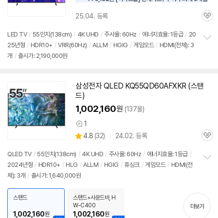
25.04. 등록
관
심
LED
TV
/
55인치
(138cm)
/
4K UHD
/
주사율: 60Hz
/
에너지효율: 1등급
/
20
25년형
/
HDR10+
/
VRR(60Hz)
/
ALLM
/
HGIG
/
게임모드
/
HDMI(전체): 3
정
개
/
출시가: 2,190,000원
보
펼
치
기
삼성
전자 QLED KQ55QD60AFXKR (
스탠
드
)
1,002,160
원
(137몰)
1
상
상
4.8
(
32)
24.02. 등록
품
관
별
의
품
심
점
견
QLED
TV
/
55인치
(138cm)
/
4K UHD
/
주사율: 60Hz
/
에너지효율: 1등급
/
리
2024년형
/
HDR10+
/
HLG
/
ALLM
/
HGIG
/
휴싱크
/
게임모드
/
HDMI(전
정
뷰
체): 3개
/
출시가: 1,640,000원
보
펼
치
스탠드
스탠드+사운드바, H
기
W-C400
더보기
1,002,160
1,002,160
원
원