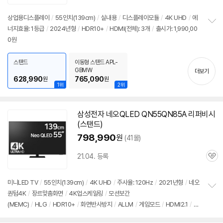
품
심
점
견
리
상업용디스플레이
/
55인치
(139cm)
/
실내용
/
디스플레이모듈
/
4K UHD
/
에
뷰
너지효율: 1등급
/
2024년형
/
HDR10+
/
HDMI(전체): 3개
/
출시가: 1,990,00
정
0원
보
펼
치
스탠드
이동형 스탠드 APL-
기
GBMW
더보기
628,990
765,090
원
원
1위
2위
삼성
전자 네오QLED QN55QN85A 리퍼비시
(
스탠드
)
798,990
원
(41몰)
21.04. 등록
관
심
미니LED
TV
/
55인치
(139cm)
/
4K UHD
/
주사율: 120Hz
/
2021년형
/
네오
퀀텀4K
/
장르맞춤화면
/
4K업스케일링
/
모션보간
정
(MEMC)
/
HLG
/
HDR10+
/
화면반사방지
/
ALLM
/
게임모드
/
HDMI2.1
/
Fr
보
펼
eeSync
/
타이젠
/
HDMI(전체): 4개
/
출시가: 1,990,000원