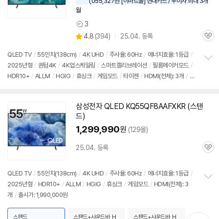
1,055,327원 [이마트몰] 현대카드 / 무이자 최대 3개
월
3
상
상
4.8
(
394)
25.04. 등록
품
관
별
의
품
심
점
견
QLED
TV
/
55인치
(138cm)
/
4K UHD
/
주사율: 60Hz
/
에너지효율: 1등급
/
리
2025년형
/
퀀텀4K
/
4K업스케일링
/
스마트캘리브레이션
/
필름메이커모드
/
정
뷰
HDR10+
/
ALLM
/
HGIG
/
휴싱크
/
게임모드
/
타이젠
/
HDMI(전체): 3개
/
출
보
펼
시가: 1,990,000원
치
기
삼성
전자 QLED KQ55QF8AAFXKR (
스탠
드
)
1,299,990
원
(129몰)
25.04. 등록
관
심
QLED
TV
/
55인치
(138cm)
/
4K UHD
/
주사율: 60Hz
/
에너지효율: 1등급
/
2025년형
/
HDR10+
/
ALLM
/
HGIG
/
휴싱크
/
게임모드
/
HDMI(전체): 3
정
개
/
출시가: 1,990,000원
보
펼
치
스탠드
스탠드+사운드바, H
스탠드+사운드바, H