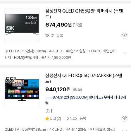
치
DMI(전체): 4개
/
출시가: 1,890,000원
기
삼성
전자 QLED QN55Q6F 리퍼비시 (
스탠
드
)
674,490
원
(13몰)
18.01. 등록
관
심
QLED
TV
/
55인치
(138cm)
/
4K UHD
/
4K업스케일링
/
HDR10
/
화면반사
방지
/
HDMI(전체): 4개
/
출시가: 1,890,000원
정
보
펼
치
삼성
전자 QLED KQ55QD70AFXKR (
스탠
기
드
)
940,120
원
(96몰)
874,312원 [SSG.COM] 현대카드 / 무이자 최대 3개
월
1
상
상
5.0
(
2)
24.02. 등록
품
관
별
의
품
심
점
견
QLED
TV
/
55인치
(138cm)
/
4K UHD
/
주사율: 120Hz
/
에너지효율: 3등급