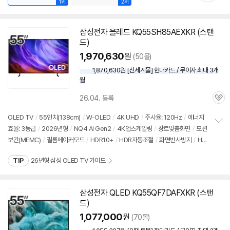
1위
2위
삼성
전자 올레드 KQ55SH85AEXKR (
스탠
드
)
1,970,630
원
(50몰)
1,870,630원 [신세계몰] 현대카드 / 무이자 최대 3개
월
26.04. 등록
관
심
OLED
TV
/
55인치
(138cm)
/
W-OLED
/
4K UHD
/
주사율: 120Hz
/
에너지
효율: 3등급
/
2026년형
/
NQ4 AI Gen2
/
4K업스케일링
/
장르맞춤화면
/
모션
정
보간(MEMC)
/
필름메이커모드
/
HDR10+
/
HDR자동조절
/
화면반사방지
/
HD
보
펼
MI2.1
/
VRR(120Hz)
/
ALLM
/
HGIG
/
G-Sync Compatible
/
FreeSync
/
치
TIP
26년형 삼성 OLED TV 가이드
휴싱크
/
게임모드
/
타이젠
/
HDMI(전체): 4개
/
출시가: 1,990,000원
기
삼성
전자 QLED KQ55QF7DAFXKR (
스탠
드
)
1,077,000
원
(70몰)