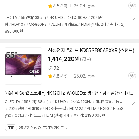
상
4.5
(
30)
25.04. 등록
관
별
품
심
점
LED
TV
/
55인치
(138cm)
/
4K UHD
/
주사율: 60Hz
/
2025년
리
형
/
HDR10+
/
VRR(60Hz)
/
ALLM
/
게임모드
/
HDMI(전체): 2개
/
출시가: 2,
정
뷰
890,000원
보
펼
치
기
삼성
전자 올레드 KQ55SF85AEXKR (
스탠드
)
1,414,220
원
(73몰)
72
상
상
4.8
(
45)
25.02. 등록
품
관
별
의
품
심
점
견
리
NQ4 AI Gen2 프로세서, 4K 120Hz, W-OLED로 생생한 색감과 날렵한 디자인의 입문형 프리미엄 OLED
뷰
OLED
TV
/
55인치
(138cm)
/
4K UHD
/
주사율: 120Hz
/
에너지효율: 4등급
/
2025년형
/
HDR10+
/
HDR자동조절
/
HDMI2.1
/
ALLM
/
HGIG
/
FreeS
정
ync
/
휴싱크
/
게임모드
/
HDMI(전체): 4개
/
출시가: 2,190,000원
보
펼
치
TIP
25년형 삼성 OLED TV 가이드
기