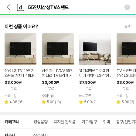
뒤
다
본문 바로가기
다
로
나
나
가
와
와
기
메
인
이런 상품 어때요?
광고
삼성 LG TV 49인치
삼성 파브 PAVV 55인
엘디엘마운트 이젤형
TV 스탠드 
스탠드 거치대 49LK
치 LED TV 브라켓 거
티비 거치대 LG 삼성 t
삼성 LG 호
5700 49UM6900
실장 스탠드 UN55C
v 호환 삼각 다리 받침
다리 브라켓 
33,000
33,000
37,900
33,000
원
원
원
원
49LB5550 49LB6
9000SF UN55C70
대 APL-TSE443W
U6300FXK
무료
무료
무료
무료
270 49UH6880 4
00WF UN55C690
6400 55U
9UH93 호환제품 21
0VF UN55C6620U
수퍼브샵
수퍼브샵
애니포트 공식스토어
수퍼브샵
네이버
네이버
네이버
네
L
F UN55C6500VF
리
페이
리
페이
리
페이
리
페
4.88
(
16
)
5.00
(
18
)
5.00
(
2
)
5.00
(
3
)
별
별
별
별
호환제품
뷰
뷰
뷰
뷰
점
점
점
점
수
수
수
수
상
카테고리
영상음향
디지털 완제품
가구/침구
취미
공구/산업기
세
검
색
제조사
삼성전자