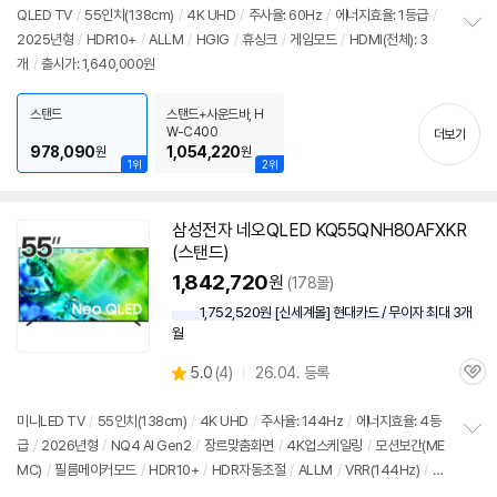
리
QLED
TV
/
55인치
(138cm)
/
4K UHD
/
주사율: 60Hz
/
에너지효율: 1등급
/
뷰
2025년형
/
HDR10+
/
ALLM
/
HGIG
/
휴싱크
/
게임모드
/
HDMI(전체): 3
정
개
/
출시가: 1,640,000원
보
펼
치
스탠드
스탠드+사운드바, H
기
W-C400
더보기
978,090
1,054,220
원
원
1위
2위
삼성
전자 네오QLED KQ55QNH80AFXKR
(
스탠드
)
1,842,720
원
(178몰)
1,752,520원 [신세계몰] 현대카드 / 무이자 최대 3개
월
상
5.0
(
4)
26.04. 등록
관
별
품
심
점
리
미니LED
TV
/
55인치
(138cm)
/
4K UHD
/
주사율: 144Hz
/
에너지효율: 4등
뷰
급
/
2026년형
/
NQ4 AI Gen2
/
장르맞춤화면
/
4K업스케일링
/
모션보간(ME
정
MC)
/
필름메이커모드
/
HDR10+
/
HDR자동조절
/
ALLM
/
VRR(144Hz)
/
H
보
펼
GIG
/
휴싱크
/
게임모드
/
HDMI2.1
/
FreeSync
/
DLG: 240Hz
/
타이젠
/
H