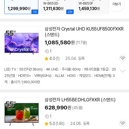
기
W-B650D
W-B650F
더보기
1,299,990
1,311,630
1,459,130
원
원
원
1위
2위
삼성
전자 Crystal UHD KU55UF8500FXKR
(
스탠드
)
1,085,580
원
(117몰)
1
상
상
4.0
(
1)
25.04. 등록
품
관
별
의
품
심
점
견
LED
TV
/
55인치
(138cm)
/
4K UHD
/
주사율: 60Hz
/
에너지효율: 1등급
/
20
리
25년형
/
HDR10+
/
VRR(60Hz)
/
ALLM
/
HGIG
/
게임모드
/
HDMI(전체): 3
정
뷰
개
/
출시가: 1,990,000원
보
펼
치
기
삼성
전자 LH55BEDHLGFXKR (
스탠드
)
628,990
원
(45몰)
1
상
상
5.0
(
146)
24.08. 등록
품
관
별
의