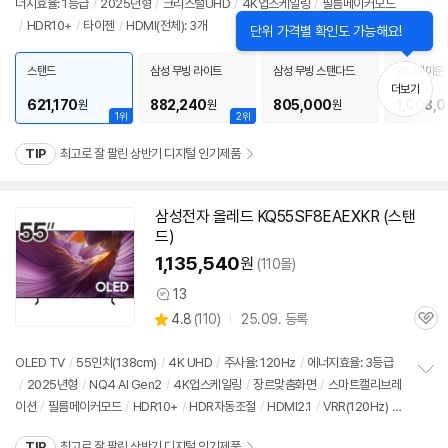
너지효율: 1등급
/
2025년형
/
크리스털UHD
/
4K업스케일링
/
필름메이커모드
정
뷰
/
HDR10+
/
타이젠
/
HDMI(전체): 3개
보
펼
치
스탠드
삼성 무빙 라이트
삼성 무빙 스탠다드
엘디엘마운
기
더보기
621,170
882,240
805,000
1,008,
원
원
원
1위
2위
TIP
최고로 잘 팔린 상반기 디지털 인기제품
삼성
전자 올레드 KQ55SF8EAEXKR (
스탠
드
)
1,135,540
원
(110몰)
13
상
상
4.8
(
110)
25.09. 등록
품
관
별
의
품
심
점
견
리
OLED
TV
/
55인치
(138cm)
/
4K UHD
/
주사율: 120Hz
/
에너지효율: 3등급
뷰
/
2025년형
/
NQ4 AI Gen2
/
4K업스케일링
/
장르맞춤화면
/
스마트캘리브레
정
이션
/
필름메이커모드
/
HDR10+
/
HDR자동조절
/
HDMI2.1
/
VRR(120Hz)
/
보
펼
ALLM
/
HGIG
/
FreeSync
/
게임모드
/
타이젠
/
HDMI(전체): 4개
/
출시가: 1,
치
TIP
최고로 잘 팔린 상반기 디지털 인기제품