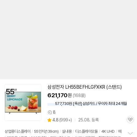
삼성
전자 LH55BEFHLGFXKR (
스탠드
)
621,170
원
(168몰)
577,730원 [옥션] 삼성카드 / 무이자 최대 24개월
8
상
상
4.8
(
999+)
25.08. 등록
품
관
별
의
품
심
점
견
상업용디스플레이
/
55인치
(139cm)
/
실내용
/
디스플레이모듈
/
4K UHD
/
에
리