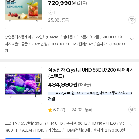
720,990
원
(21몰)
1
상
25.08. 등록
품
관
의
심
견
상업용디스플레이
/
55인치
(139cm)
/
실내용
/
디스플레이모듈
/
4K UHD
/
에
너지효율: 1등급
/
2025년형
/
HDR10+
/
HDMI(전체): 3개
/
출시가: 2,190,000
정
원
보
펼
치
기
삼성
전자 Crystal UHD 55DU7200 리퍼비시
(
스탠드
)
484,990
원
(134몰)
472,440원 [SSG.COM] 현대카드 / 무이자 최대 3
개월
상
5.0
(
7)
24.03. 등록
관
별
품
심
점
리
LED
TV
/
55인치
(139cm)
/
4K UHD
/
주사율: 60Hz
/
HDR10+
/
HLG
/
VR
뷰
R(60Hz)
/
ALLM
/
HGIG
/
게임모드
/
HDMI(전체): 3개
/
출시가: 2,190,000원
정
보