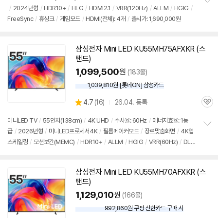
리
/
2024년형
/
HDR10+
/
HLG
/
HDMI2.1
/
VRR(120Hz)
/
ALLM
/
HGIG
/
정
뷰
FreeSync
/
휴싱크
/
게임모드
/
HDMI(전체): 4개
/
출시가: 1,690,000원
보
펼
치
기
삼성
전자 Mini LED KU55MH75AFXKR (
스
탠드
)
1,099,500
원
(183몰)
1,039,810원 [롯데ON] 삼성카드
상
4.7
(
16)
26.04. 등록
관
별
품
심
점
미니LED
TV
/
55인치
(138cm)
/
4K UHD
/
주사율: 60Hz
/
에너지효율: 1등
리
급
/
2026년형
/
미니LED프로세서4K
/
필름메이커모드
/
장르맞춤화면
/
4K업
정
뷰
스케일링
/
모션보간(MEMC)
/
HDR10+
/
ALLM
/
HGIG
/
VRR(60Hz)
/
DL
보
펼
G: 120Hz
/
타이젠
/
HDMI(전체): 3개
/
출시가: 1,450,000원
치
기
삼성
전자 Mini LED KU55MH70AFXKR (
스
탠드
)
1,129,010
원
(166몰)
992,860원 쿠팡 신한카드 구매 시
와
우