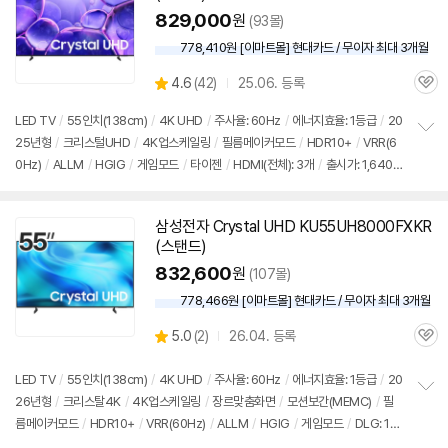
829,000
원
(93몰)
778,410원 [이마트몰] 현대카드 / 무이자 최대 3개월
상
4.6
(
42)
25.06. 등록
관
별
품
심
점
LED
TV
/
55인치
(138cm)
/
4K UHD
/
주사율: 60Hz
/
에너지효율: 1등급
/
20
리
25년형
/
크리스털UHD
/
4K업스케일링
/
필름메이커모드
/
HDR10+
/
VRR(6
정
뷰
0Hz)
/
ALLM
/
HGIG
/
게임모드
/
타이젠
/
HDMI(전체): 3개
/
출시가: 1,640,0
보
펼
00원
치
기
삼성
전자 Crystal UHD KU55UH8000FXKR
(
스탠드
)
832,600
원
(107몰)
778,466원 [이마트몰] 현대카드 / 무이자 최대 3개월
상
5.0
(
2)
26.04. 등록
관
별
품
심
점
리
LED
TV
/
55인치
(138cm)
/
4K UHD
/
주사율: 60Hz
/
에너지효율: 1등급
/
20
뷰
26년형
/
크리스탈4K
/
4K업스케일링
/
장르맞춤화면
/
모션보간(MEMC)
/
필
정
름메이커모드
/
HDR10+
/
VRR(60Hz)
/
ALLM
/
HGIG
/
게임모드
/
DLG: 12
보
펼
0Hz
/
타이젠
/
HDMI(전체): 3개
/
출시가: 1,640,000원