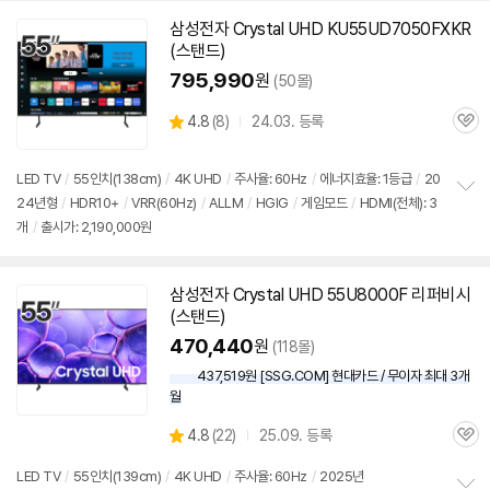
삼성
전자 Crystal UHD KU55UD7050FXKR
(
스탠드
)
795,990
원
(50몰)
상
4.8
(
8)
24.03. 등록
관
별
품
심
점
리
LED
TV
/
55인치
(138cm)
/
4K UHD
/
주사율: 60Hz
/
에너지효율: 1등급
/
20
뷰
24년형
/
HDR10+
/
VRR(60Hz)
/
ALLM
/
HGIG
/
게임모드
/
HDMI(전체): 3
정
개
/
출시가: 2,190,000원
보
펼
치
기
삼성
전자 Crystal UHD 55U8000F 리퍼비시
(
스탠드
)
470,440
원
(118몰)
437,519원 [SSG.COM] 현대카드 / 무이자 최대 3개
월
상
4.8
(
22)
25.09. 등록
관
별
품
심
점
LED
TV
/
55인치
(139cm)
/
4K UHD
/
주사율: 60Hz
/
2025년
리