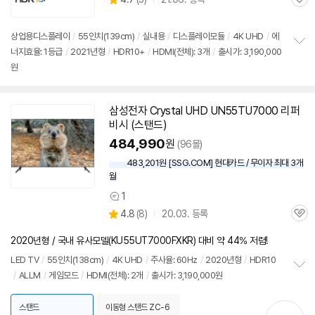
관
별
품
심
점
리
상업용디스플레이
/
55인치
(139cm)
/
실내용
/
디스플레이모듈
/
4K UHD
/
에
뷰
너지효율: 1등급
/
2021년형
/
HDR10+
/
HDMI(전체): 3개
/
출시가: 3,190,000
정
원
보
펼
치
기
삼성
전자 Crystal UHD UN55TU7000 리퍼
비시 (
스탠드
)
484,990
원
(96몰)
483,201원 [SSG.COM] 현대카드 / 무이자 최대 3개
월
1
상
상
4.8
(
8)
20.03. 등록
품
관
별
의
품
심
점
견
2020년형 / 국내 유사모델(KU55UT7000FXKR) 대비 약 44% 저렴!
리
뷰
LED
TV
/
55인치
(138cm)
/
4K UHD
/
주사율: 60Hz
/
2020년형
/
HDR10
/
ALLM
/
게임모드
/
HDMI(전체): 2개
/
출시가: 3,190,000원
정
보
펼
스탠드
이동형 스탠드 ZC-6