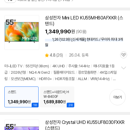
390,000원
기
삼성
전자 Mini LED KU55MH80AFXKR (
스
탠드
)
1,349,990
원
(90몰)
1,267,023원 [신세계몰] 현대카드 / 무이자 최대 3개
월
상
4.8
(
26)
26.04. 등록
관
별
품
심
점
미니LED
TV
/
55인치
(138cm)
/
4K UHD
/
주사율: 144Hz
/
에너지효율: 1등
리
급
/
2026년형
/
NQ4 AI Gen2
/
필름메이커모드
/
장르맞춤화면
/
4K업스케일
정
뷰
링
/
모션보간(MEMC)
/
HDR10+
/
HDR자동조절
/
ALLM
/
VRR(144Hz)
/
H
보
펼
GIG
/
휴싱크
/
게임모드
/
HDMI2.1
/
FreeSync
/
DLG: 240Hz
/
타이젠
/
H
치
DMI(전체): 3개
/
출시가: 1,640,000원
스탠드
스탠드+사운드바, H
기
W-B400F
더보기
1,349,990
1,689,880
원
원
1위
2위
삼성
전자 Crystal UHD KU55UF8030FXKR
(
스탠드
)