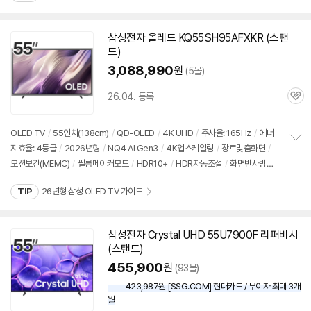
기
삼성
전자 올레드 KQ55SH95AFXKR (
스탠
드
)
3,088,990
원
(5몰)
26.04. 등록
관
심
OLED
TV
/
55인치
(138cm)
/
QD-OLED
/
4K UHD
/
주사율: 165Hz
/
에너
지효율: 4등급
/
2026년형
/
NQ4 AI Gen3
/
4K업스케일링
/
장르맞춤화면
/
정
모션보간(MEMC)
/
필름메이커모드
/
HDR10+
/
HDR자동조절
/
화면반사방지
보
펼
/
HDMI2.1
/
VRR(165Hz)
/
ALLM
/
HGIG
/
G-Sync Compatible
/
FreeSy
치
TIP
26년형 삼성 OLED TV 가이드
nc
/
휴싱크
/
게임모드
/
타이젠
/
HDMI(전체): 4개
/
출시가: 2,890,000원
기
삼성
전자 Crystal UHD 55U7900F 리퍼비시
(
스탠드
)
455,900
원
(93몰)
423,987원 [SSG.COM] 현대카드 / 무이자 최대 3개
월