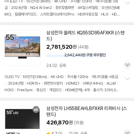
견
미니LED
TV
/
55인치
(138cm)
/
4K UHD
/
주사율: 120Hz
/
에너지효율: 3등
리
급
/
2024년형
/
NQ4 AI Gen2
/
장르맞춤화면
/
4K업스케일링
/
모션보간(ME
정
뷰
MC)
/
필름메이커모드
/
스마트캘리브레이션Pro
/
HDR자동조절
/
HLG
/
HDR
보
펼
10+
/
화면반사방지
/
ALLM
/
VRR(144Hz)
/
HGIG
/
휴싱크
/
게임모드
/
HD
치
MI2.1
/
FreeSync
/
타이젠
/
HDMI(전체): 4개
/
출시가: 2,890,000원
기
삼성
전자 올레드 KQ55SD95AFXKR (
스탠
동
드
)
영
상
2,781,520
원
(44몰)
2,642,440원 쿠팡 와우할인
와
우
24.02. 등록
할
관
인
심
OLED
TV
/
55인치
(138cm)
/
4K UHD
/
주사율: 120Hz
/
에너지효율: 4등급
가
/
2024년형
/
HDR10+
/
화면반사방지
/
HDMI2.1
/
VRR(144Hz)
/
ALLM
/
정
HGIG
/
FreeSync
/
휴싱크
/
게임모드
/
HDMI(전체): 4개
/
출시가: 3,190,000
보
펼
원
치
기
삼성
전자 LH55BEAHLBFXKR 리퍼비시 (
스
탠드
)
426,870
원
(16몰)
상
4.7
(
3)
21.06. 등록