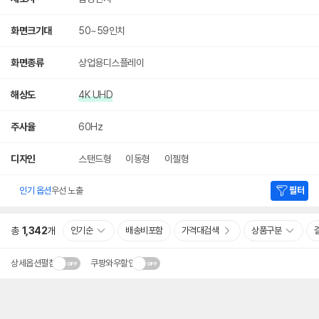
화면크기대
50~59인치
화면종류
상업용디스플레이
해상도
4K UHD
주사율
60Hz
디자인
스탠드형
이동형
이젤형
인기 옵션
우선 노출
필터
총
1,342
개
인기순
배송비포함
가격대검색
상품구분
상세옵션펼침
쿠팡와우할인