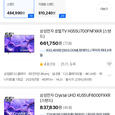
펼
스탠드
이동형 스탠드
치
더보기
기
484,990
810,240
원
원
1위
2위
삼성
전자 호텔
TV
HG55U700FNFXKR (
스탠
드
)
661,750
원
(72몰)
632,400원 [SSG.COM] 현대카드 / 무이자 최대 3개
월
상
4.8
(
19)
25.11. 등록
관
별
품
심
점
상업용디스플레이
/
55인치
(138cm)
/
실내용
/
디스플레이모듈
/
4K UHD
/
에
리
너지효율: 1등급
/
2025년형
/
HDR10+
/
HLG
/
출시가: 2,190,000원
정
뷰
보
펼
치
삼성
전자 Crystal UHD KU55UF8000FXKR
기
(
스탠드
)
837,830
원
(46몰)
779,182원 [이마트몰] 현대카드 / 무이자 최대 3개월