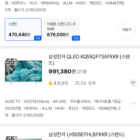
형
/
HDR10+
/
HLG
/
VRR(60Hz)
/
ALLM
/
HGIG
/
게임모드
/
HDMI(전체):
정
뷰
3개
/
출시가: 2,190,000원
보
펼
치
스탠드
이동형 스탠드 ZC-6
기
5MS
더보기
470,440
679,000
원
원
1위
2위
삼성
전자 QLED KQ55QF7SAFXKR (
스탠
드
)
991,380
원
(21몰)
상
4.9
(
46)
25.04. 등록
관
별
품
심
점
리
QLED
TV
/
55인치
(138cm)
/
4K UHD
/
주사율: 60Hz
/
에너지효율: 1등급
/
뷰
2025년형
/
HDR10+
/
ALLM
/
HGIG
/
휴싱크
/
게임모드
/
HDMI(전체): 3
정
개
/
출시가: 2,190,000원
보
펼
치
기
삼성
전자 LH55BEFHLBFXKR (
스탠드
)