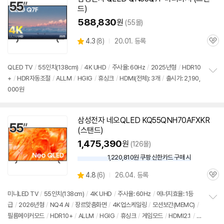
드
)
588,830
원
(55몰)
상
4.3
(
8)
20.01. 등록
관
별
품
심
점
리
QLED
TV
/
55인치
(138cm)
/
4K UHD
/
주사율: 60Hz
/
2025년형
/
HDR10
뷰
+
/
HDR자동조절
/
ALLM
/
HGIG
/
휴싱크
/
HDMI(전체): 3개
/
출시가: 2,190,
정
000원
보
펼
치
기
삼성
전자 네오QLED KQ55QNH70AFXKR
(
스탠드
)
1,475,390
원
(126몰)
1,220,810원 쿠팡 신한카드 구매 시
와
우
상
4.8
(
6)
26.04. 등록
할
관
별
인
품
심
점
미니LED
TV
/
55인치
(138cm)
/
4K UHD
/
주사율: 60Hz
/
에너지효율: 1등
가
리
급
/
2026년형
/
NQ4 AI
/
장르맞춤화면
/
4K업스케일링
/
모션보간(MEMC)
/
정
뷰
필름메이커모드
/
HDR10+
/
ALLM
/
HGIG
/
휴싱크
/
게임모드
/
HDMI2.1
/
D
보