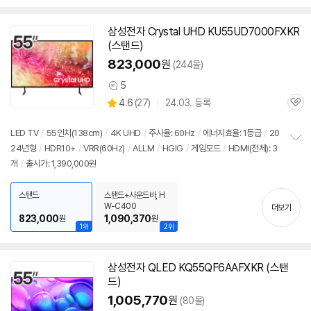
펼
LG: 120Hz
/
타이젠
/
HDMI(전체): 3개
/
출시가: 1,690,000원
치
기
삼성
전자 Crystal UHD KU55UD7000FXKR
(
스탠드
)
823,000
원
(244몰)
5
상
상
4.6
(
27)
24.03. 등록
품
관
별
의
품
심
점
견
리
LED
TV
/
55인치
(138cm)
/
4K UHD
/
주사율: 60Hz
/
에너지효율: 1등급
/
20
뷰
24년형
/
HDR10+
/
VRR(60Hz)
/
ALLM
/
HGIG
/
게임모드
/
HDMI(전체): 3
정
개
/
출시가: 1,390,000원
보
펼
치
스탠드
스탠드+사운드바, H
기
W-C400
더보기
823,000
1,090,370
원
원
1위
2위
세부정보 열기/접기
삼성
전자 QLED KQ55QF6AAFXKR (
스탠
드
)
1,005,770
원
(80몰)