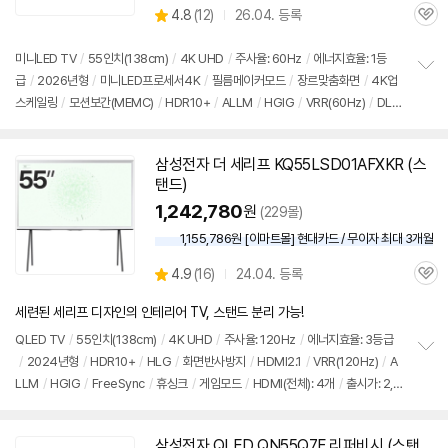
상
4.8
(
12)
26.04. 등록
할
관
별
인
품
심
점
가
리
미니LED
TV
/
55인치
(138cm)
/
4K UHD
/
주사율: 60Hz
/
에너지효율: 1등
뷰
급
/
2026년형
/
미니LED프로세서4K
/
필름메이커모드
/
장르맞춤화면
/
4K업
정
스케일링
/
모션보간(MEMC)
/
HDR10+
/
ALLM
/
HGIG
/
VRR(60Hz)
/
DL
보
펼
G: 120Hz
/
타이젠
/
HDMI(전체): 3개
/
출시가: 1,450,000원
치
기
삼성
전자 더 세리프 KQ55LSD01AFXKR (
스
탠드
)
1,242,780
원
(229몰)
1,155,786원 [이마트몰] 현대카드 / 무이자 최대 3개월
상
4.9
(
16)
24.04. 등록
관
별
품
심
점
세련된 세리프 디자인의 인테리어 TV, 스탠드 분리 가능!
리
뷰
QLED
TV
/
55인치
(138cm)
/
4K UHD
/
주사율: 120Hz
/
에너지효율: 3등급
/
2024년형
/
HDR10+
/
HLG
/
화면반사방지
/
HDMI2.1
/
VRR(120Hz)
/
A
정
LLM
/
HGIG
/
FreeSync
/
휴싱크
/
게임모드
/
HDMI(전체): 4개
/
출시가: 2,1
보
펼
90,000원
치
기
삼성
전자 QLED QN55Q7F 리퍼비시 (
스탠