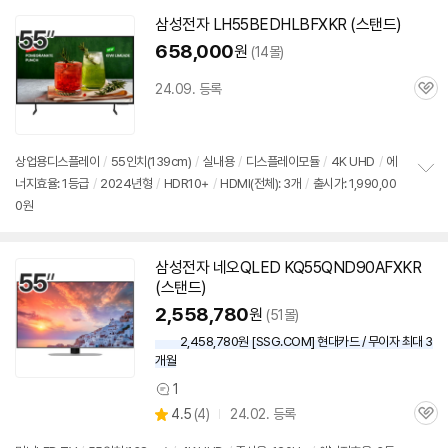
치
기
삼성
전자 LH55BEDHLBFXKR (
스탠드
)
658,000
원
(14몰)
24.09. 등록
관
심
상업용디스플레이
/
55인치
(139cm)
/
실내용
/
디스플레이모듈
/
4K UHD
/
에
너지효율: 1등급
/
2024년형
/
HDR10+
/
HDMI(전체): 3개
/
출시가: 1,990,00
정
0원
보
펼
치
기
삼성
전자 네오QLED KQ55QND90AFXKR
(
스탠드
)
2,558,780
원
(51몰)
2,458,780원 [SSG.COM] 현대카드 / 무이자 최대 3
개월
1
상
상
4.5
(
4)
24.02. 등록
품
관
별
의
품
심
점