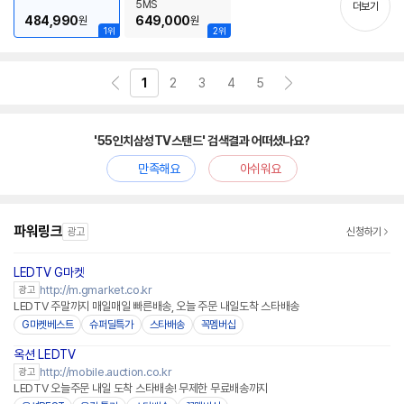
치
5MS
더보기
기
484,990
649,000
원
원
1위
2위
1
2
3
4
5
'55인치삼성TV스탠드' 검색결과 어떠셨나요?
만족해요
아쉬워요
파워링크
광고
신청하기
LEDTV G마켓
http://m.gmarket.co.kr
광고
LEDTV 주말까지 매일매일 빠른배송, 오늘 주문 내일도착 스타배송
G마켓베스트
슈퍼딜특가
스타배송
꼭멤버십
옥션 LEDTV
http://mobile.auction.co.kr
광고
LEDTV 오늘주문 내일 도착 스타배송! 무제한 무료배송까지