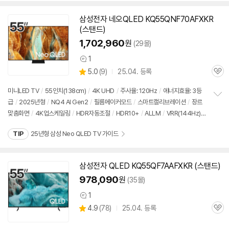
치
기
삼성
전자 네오QLED KQ55QNF70AFXKR
(
스탠드
)
1,702,960
원
(29몰)
1
상
상
5.0
(
9)
25.04. 등록
품
관
별
의
품
심
점
견
미니LED
TV
/
55인치
(138cm)
/
4K UHD
/
주사율: 120Hz
/
에너지효율: 3등
리
급
/
2025년형
/
NQ4 AI Gen2
/
필름메이커모드
/
스마트캘리브레이션
/
장르
정
뷰
맞춤화면
/
4K업스케일링
/
HDR자동조절
/
HDR10+
/
ALLM
/
VRR(144Hz)
보
펼
/
HGIG
/
휴싱크
/
게임모드
/
HDMI2.1
/
FreeSync
/
타이젠
/
HDMI(전체): 4
치
TIP
25년형 삼성 Neo QLED TV 가이드
개
/
출시가: 1,640,000원
기
삼성
전자 QLED KQ55QF7AAFXKR (
스탠드
)
978,090
원
(35몰)
1
상
상
4.9
(
78)
25.04. 등록
품
관
별
의
품
심
점
견