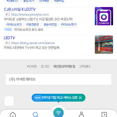
옥션BEST
올킬 특가
스타배송
꼭멤버십
CJ온스타일 X LEDTV
네이버페이
http://www.cjonstyle.com
광고
라이브로 쇼핑하는 LEDTV, 지금 필요한 순간 바로도착!
라이브쇼위크
리빙전문관
방송라인업
라이브쇼특가
이벤트
라이브쇼위크 8/3-8/9
LEDTV
https://blog.naver.com/ewow
광고
키워드:대전에서 TV수리 하고 있는 전문업체
PC버전
로그인
개인정보처리방침
고객센터
(주) 커넥트웨이브
인터넷 가입 비교 서비스 오픈
NEW
닫기
이
전
페
이