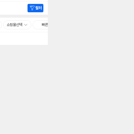
필터
쇼핑몰선택
빠른배송