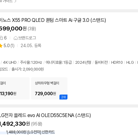
TV 가이드
이노스 X55 PRO QLED 퀀텀 스마트 Ai 구글 3.0 (스탠드)
599,000
원
(3몰)
6
브랜드로그
상
상
5.0
(
1)
24.05. 등록
품
별
의
품
점
견
리
/
4K UHD
/
주사율:
120Hz
/
에너지효율: 1등급
/
2024년형
/
돌비비전
/
HDR10
/
HLG
/
뷰
임모드
/
출시가: 2,090,000원
걸이
상하좌우형 벽걸이
13,190
729,000
원
원
2위
LG전자 올레드 evo AI OLED55C5ENA (스탠드)
1,492,330
원
(95몰)
1,488,000원 [LG전자] 신한카드