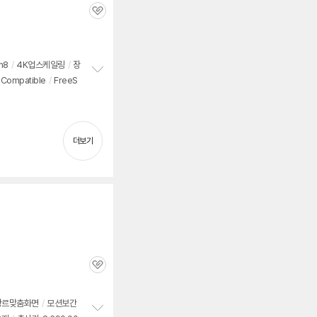
관
심
n8
/
4K업스케일링
/
장
 Compatible
/
FreeS
정
보
펼
치
기
더보기
관
심
장르맞춤화면
/
모션보간