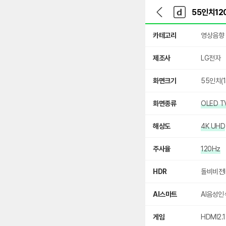
뒤
다
본문 바로가기
다
로
나
나
가
와
와
상
기
메
카테고리
영상음향
세
인
검
색
제조사
LG전자
화면크기
55인치(1
화면종류
OLED T
해상도
4K UHD
주사율
120Hz
HDR
돌비비전I
AI스마트
AI음성인
게임
HDMI2.1