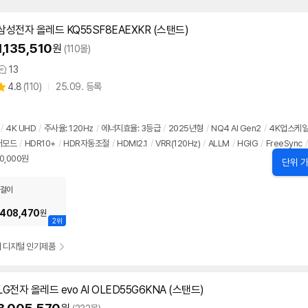
삼성전자 올레드 KQ55SF8EAEXKR (스탠드)
1,135,510
원
(110몰)
13
상
상
4.8
(
110)
25.09. 등록
품
별
의
품
점
견
리
/
4K UHD
/
주사율:
120Hz
/
에너지효율: 3등급
/
2025년형
/
NQ4 AI Gen2
/
4K업스케
뷰
커모드
/
HDR10+
/
HDR자동조절
/
HDMI2.1
/
VRR(
120Hz
)
/
ALLM
/
HGIG
/
FreeSync
/
90,000원
단위 가
걸이
,408,470
원
2위
기 디지털 인기제품
LG전자 올레드 evo AI OLED55G6KNA (스탠드)