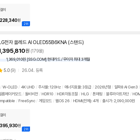
걸이
,228,340
원
2위
LG전자 올레드 AI OLED55B6KNA (스탠드)
1,395,810
원
(179몰)
1,369,010원 [SSG.COM] 현대카드 / 무이자 최대 3개월
상
5.0
(
9)
26.04. 등록
별
품
점
리
/
W-OLED
/
4K UHD
/
주사율:
120Hz
/
에너지효율: 3등급
/
2026년형
/
알파8 AI Gen3
/
뷰
필름메이커모드
/
돌비비전
/
HDR10
/
HDR자동조절
/
HLG
/
톤매핑
/
블루라이트차단
/
HDM
mpatible
/
FreeSync
/
게임모드
/
웹OS 26
/
HDMI(전체): 4개
/
출시가: 2,090,000원
걸이
,395,930
원
2위