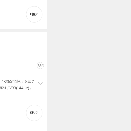
펼
치
기
더보기
관
심
4K업스케일링
/
장르맞
I2.1
/
VRR(144Hz)
/
정
보
펼
치
기
더보기