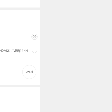
관
심
HDMI2.1
/
VRR(144H
정
보
펼
치
더보기
기