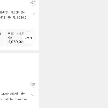
관
심
톤매핑
/
화면반사방지
 4개
/
출시가: 3,689,0
정
보
펼
치
2
벽걸이+사운드바, S2
기
0A
더보기
2,089,020
원
관
심
/
4K업스케일링
/
장르
ompatible
/
FreeSyn
정
보