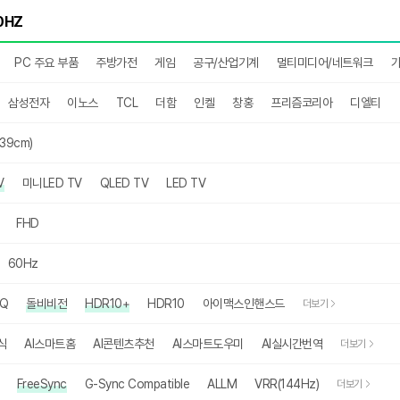
PC 주요 부품
주방가전
게임
공구/산업기계
멀티미디어/네트워크
가
삼성전자
이노스
TCL
더함
인켈
창홍
프리즘코리아
디엘티
39cm)
V
미니LED TV
QLED TV
LED TV
FHD
60Hz
Q
돌비비전
HDR10+
HDR10
아이맥스인핸스드
더보기
식
AI스마트홈
AI콘텐츠추천
AI스마트도우미
AI실시간번역
더보기
FreeSync
G-Sync Compatible
ALLM
VRR(144Hz)
더보기