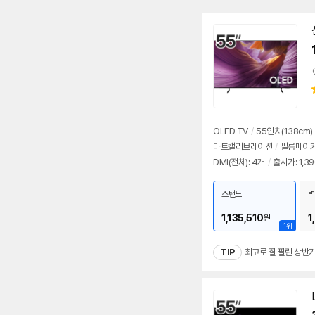
OLED TV
/
55인치
(138cm)
마트캘리브레이션
/
필름메이
DMI(전체): 4개
/
출시가: 1,3
스탠드
벽
1,135,510
1
원
1위
TIP
최고로 잘 팔린 상반