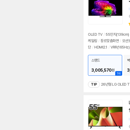
OLED TV
/
55인치
(139cm)
케일링
/
장르맞춤화면
/
모션보
단
/
HDMI2.1
/
VRR(165Hz)
00원
스탠드
벽
3,005,570
3
원
1위
TIP
26년형 LG OLED 