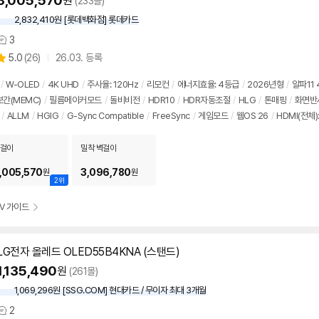
3,005,570
원
(233몰)
2,832,410원 [롯데백화점] 롯데카드
3
상
상
5.0
(
26)
26.03. 등록
품
별
의
품
점
견
/
W-OLED
/
4K UHD
/
주사율:
120Hz
/
리모컨
/
에너지효율: 4등급
/
2026년형
/
알파11 
리
간(MEMC)
/
필름메이커모드
/
돌비비전
/
HDR10
/
HDR자동조절
/
HLG
/
톤매핑
/
화면반
뷰
/
ALLM
/
HGIG
/
G-Sync Compatible
/
FreeSync
/
게임모드
/
웹OS 26
/
HDMI(전체)
걸이
밀착 벽걸이
,005,570
3,096,780
원
원
2위
TV 가이드
LG전자 올레드 OLED55B4KNA (스탠드)
1,135,490
원
(261몰)
1,069,296원 [SSG.COM] 현대카드 / 무이자 최대 3개월
2
상