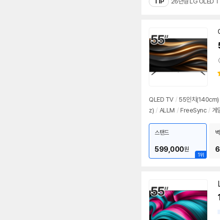
TIP
26년형 LG OLED 
동
영
상
QLED TV
/
55인치
(140cm)
z)
/
ALLM
/
FreeSync
/
게
스탠드
벽
599,000
6
원
1위