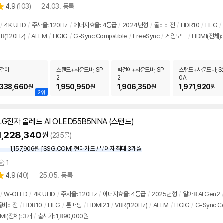
상
4.9
(
103)
24.03. 등록
품
별
의
품
점
견
/
4K UHD
/
주사율:
120Hz
/
에너지효율: 4등급
/
2024년형
/
돌비비전
/
HDR10
/
HLG
/
리
R(
120Hz
)
/
ALLM
/
HGIG
/
G-Sync Compatible
/
FreeSync
/
게임모드
/
HDMI(전체):
뷰
걸이
스탠드+사운드바, SP
벽걸이+사운드바, SP
스탠드+사운드바, S
2
2
0A
,338,660
1,950,950
1,906,350
1,971,920
원
원
원
원
2위
LG전자 올레드 AI OLED55B5NNA (스탠드)
1,228,340
원
(235몰)
1,157,906원 [SSG.COM] 현대카드 / 무이자 최대 3개월
1
상
상
4.9
(
40)
25.05. 등록
품
별
의
품
점
견
/
W-OLED
/
4K UHD
/
주사율:
120Hz
/
에너지효율: 4등급
/
2025년형
/
알파8 AI Gen2
리
돌비비전
/
HDR10
/
HLG
/
톤매핑
/
HDMI2.1
/
VRR(
120Hz
)
/
ALLM
/
HGIG
/
G-Sync C
뷰
MI(전체): 3개
/
출시가: 1,890,000원