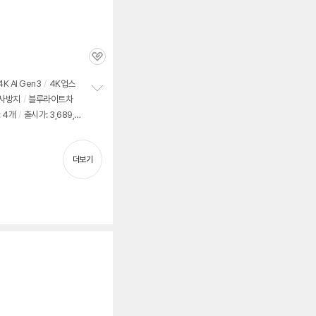
관
심
4K AI Gen3
/
4K업스
사방지
/
블루라이트차
정
: 4개
/
출시가: 3,689,0
보
펼
치
기
더보기