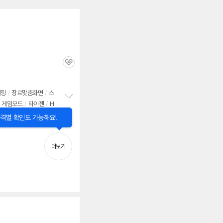
관
심
일링
/
장르맞춤화면
/
스
게임모드
/
타이젠
/
H
정
보
닫
격별 확인도 가능해요!
펼
기
치
기
더보기