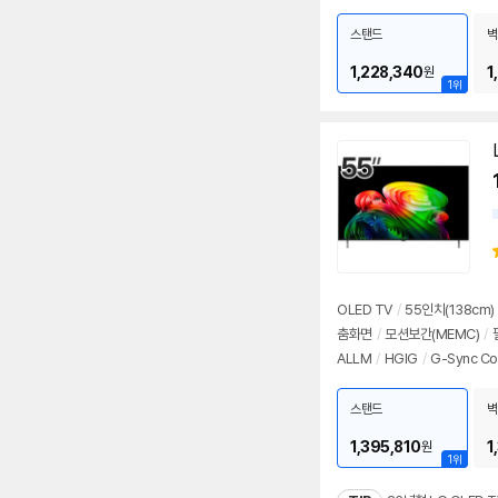
스탠드
벽
1,228,340
1
원
1위
OLED TV
/
55인치
(138cm)
춤화면
/
모션보간(MEMC)
/
ALLM
/
HGIG
/
G-Sync Co
스탠드
벽
1,395,810
1
원
1위