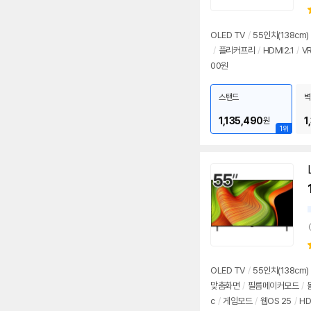
OLED TV
/
55인치
(138cm)
/
플리커프리
/
HDMI2.1
/
VR
00원
스탠드
벽
1,135,490
1
원
1위
OLED TV
/
55인치
(138cm)
맞춤화면
/
필름메이커모드
/
c
/
게임모드
/
웹OS 25
/
HD