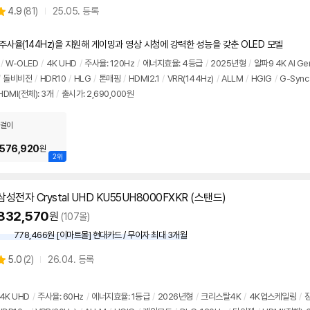
상
4.9
(
81)
25.05. 등록
별
품
점
리
고주사율(144Hz)을 지원해 게이밍과 영상 시청에 강력한 성능을 갖춘 OLED 모델
뷰
/
W-OLED
/
4K UHD
/
주사율:
120Hz
/
에너지효율: 4등급
/
2025년형
/
알파9 4K AI Ge
돌비비전
/
HDR10
/
HLG
/
톤매핑
/
HDMI2.1
/
VRR(144Hz)
/
ALLM
/
HGIG
/
G-Sync
HDMI(전체): 3개
/
출시가: 2,690,000원
걸이
,576,920
원
2위
삼성전자 Crystal UHD KU55UH8000FXKR (스탠드)
832,570
원
(107몰)
778,466원 [이마트몰] 현대카드 / 무이자 최대 3개월
상
5.0
(
2)
26.04. 등록
별
품
점
리
4K UHD
/
주사율: 60Hz
/
에너지효율: 1등급
/
2026년형
/
크리스탈4K
/
4K업스케일링
/
뷰