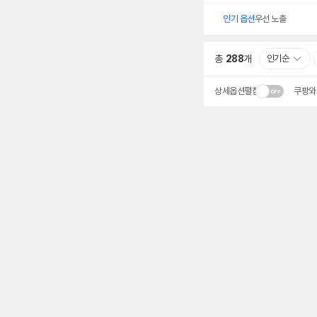
인기 옵션
우선 노출
총
288
개
인기순
상세옵션펼침
쿠팡와