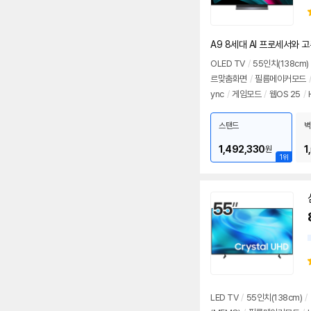
A9 8세대 AI 프로세서와 
OLED TV
/
55인치
(138cm)
르맞춤화면
/
필름메이커모드
/
ync
/
게임모드
/
웹OS 25
/
스탠드
벽
1,492,330
1
원
1위
LED TV
/
55인치
(138cm)
/