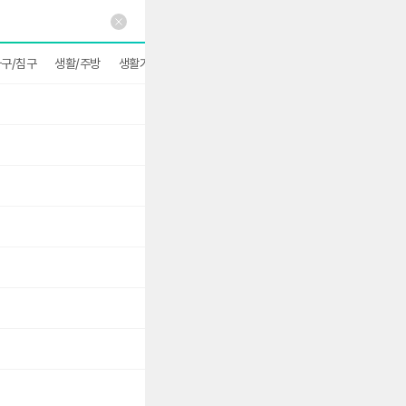
구/침구
생활/주방
생활가전
더보기