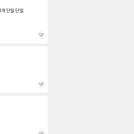
세부정보 열기/접기
D 1개 단일 단일
관
심
관
심