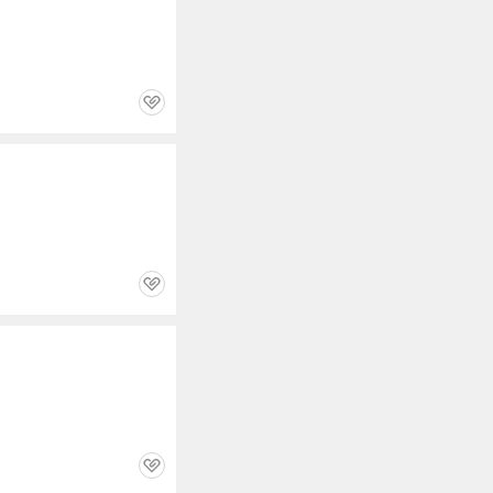
관
심
관
심
관