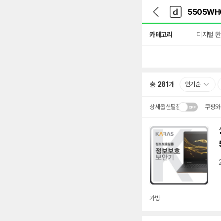
뒤
다
본문 바로가기
다
로
나
나
가
와
와
상
기
메
카테고리
디지털 
세
인
검
색
총
281
개
인기순
상세옵션펼침
쿠팡와
설치 환경·지역에 따라
배송·설치비가 달라집니다
가방