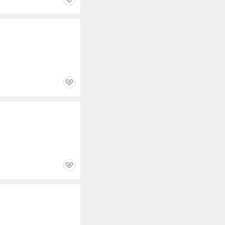
관
심
관
심
관
심