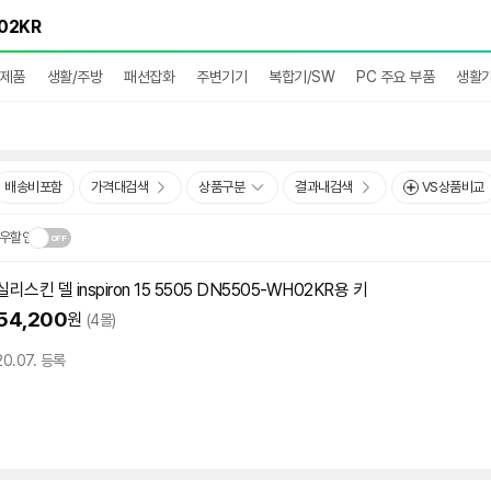
완제품
생활/주방
패션잡화
주변기기
복합기/SW
PC 주요 부품
생활
배송비포함
가격대검색
상품구분
결과내검색
VS상품비교
우할인
실리스킨 델 inspiron 15 5505 DN5505-WH02KR용 키
닫
.
54,200
원
(4몰)
기
20.07. 등록