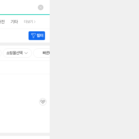
가전
기타
더보기
필터
쇼핑몰선택
빠른배송
관
심