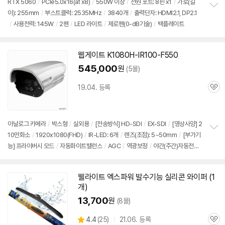
RTX 5060
/
PCIe5.0x16(at x8)
/
550W 이상
/
전원 포트: 8핀 x1
/
가로(길
이): 255mm
/
부스트클럭: 2535MHz
/
3840개
/
출력단자: HDMI2.1, DP2.1
정
/
사용전력: 145W
/
2팬
/
LED 라이트
/
제로팬(0-dB기술)
/
백플레이트
보
펼
치
기
웹게이트 K1080H-IR100-F550
545,000
원
(5몰)
19.04. 등록
관
심
아날로그 카메라
/
박스형
/
실외용
/
[전송방식] HD-SDI
/
EX-SDI
/
[영상사양] 2
10만화소
/
1920x1080(FHD)
/
IR-LED: 6개
/
렌즈(초점): 5~50mm
/
[부가기
정
능] 프라이버시 모드
/
자동화이트밸런스
/
AGC
/
역광보정
/
야간(주간)자동전
보
펼
환
/
적외선LED
/
방수(방진)
/
[전원/사양] 12V DC
치
기
웰라이트 엑스파워 발수기능 실리콘 와이퍼 (1
개)
13,700
원
(8몰)
상
4.4
(
25)
21.06. 등록
관
별