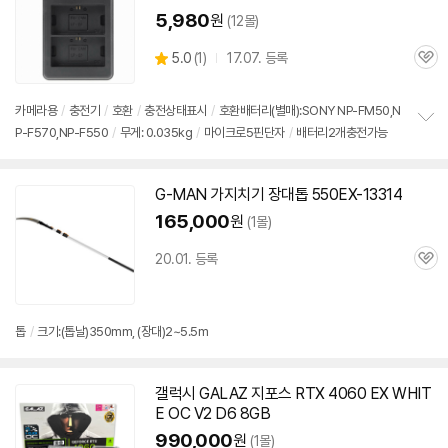
5,980
원
(12몰)
상
5.0
(
1)
17.07. 등록
관
별
품
심
점
리
카메라용
/
충전기
/
호환
/
충전상태표시
/
호환배터리(별매):SONY NP-FM50,N
뷰
P-F570,NP-F550
/
무게: 0.035kg
/
마이크로5핀단자
/
배터리2개충전가능
정
보
펼
치
G-MAN 가지치기 장대톱 550EX-13314
기
165,000
원
(1몰)
20.01. 등록
관
심
톱
/
크기:(톱날)350mm, (장대)2~5.5m
갤럭시 GALAZ 지포스 RTX 4060 EX WHIT
E OC V2 D6 8GB
990,000
원
(1몰)