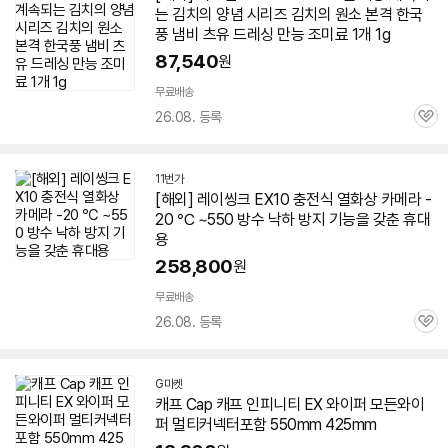
는 김치의 양념 시리즈 김치의 원소 본격 한국
풍 냄비 츠유 드레싱 만능 조미료 1개 1g
87,540
원
무료배송
26.08. 등록
관
심
11번가
[해외] 레이씽크 EX10 충전식 열화상 카메라 -
20 ℃ ~550 방수 낙하 방지 기능을 갖춘 휴대
용
258,800
원
무료배송
26.08. 등록
관
심
G마켓
캐프 Cap 캐프 인피니티 EX 와이퍼 모든와이
퍼 멀티커넥터포함 550mm 425mm