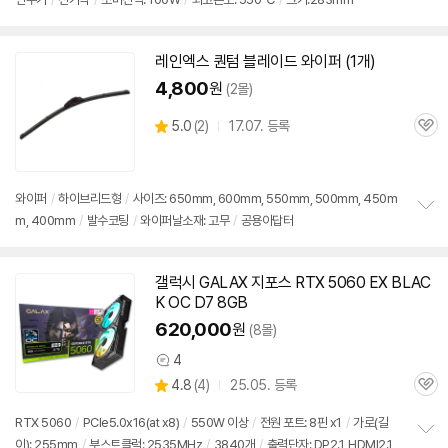
레인엑스 퀀텀 블레이드 와이퍼 (1개)
4,800
원
(2몰)
상
5.0
(
2)
17.07. 등록
관
별
품
심
점
리
뷰
와이퍼
/
하이브리드형
/
사이즈: 650mm, 600mm, 550mm, 500mm, 450m
m, 400mm
/
발수코팅
/
와이퍼날소재: 고무
/
공용아답터
정
보
펼
치
갤럭시 GALAX 지포스 RTX 5060 EX BLAC
기
K OC D7 8GB
620,000
원
(8몰)
4
상
상
4.8
(
4)
25.05. 등록
품
관
별
의
품
심
점
견
RTX 5060
/
PCIe5.0x16(at x8)
/
550W 이상
/
전원 포트: 8핀 x1
/
가로(길
리
이): 255mm
/
부스트클럭: 2535MHz
/
3840개
/
출력단자: DP2.1, HDMI2.1