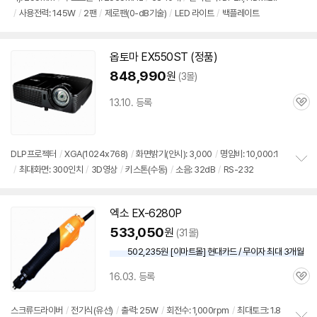
정
뷰
/
사용전력: 145W
/
2팬
/
제로팬(0-dB기술)
/
LED 라이트
/
백플레이트
보
펼
치
기
옵토마 EX550ST (정품)
848,990
원
(3몰)
13.10. 등록
관
심
DLP프로젝터
/
XGA(1024x768)
/
화면밝기(안시): 3,000
/
명암비: 10,000:1
/
최대화면: 300인치
/
3D영상
/
키스톤(수동)
/
소음: 32dB
/
RS-232
정
보
펼
치
엑소 EX-6280P
기
533,050
원
(31몰)
502,235원 [이마트몰] 현대카드 / 무이자 최대 3개월
16.03. 등록
세부정보 열기/접기
관
심
스크류드라이버
/
전기식(유선)
/
출력: 25W
/
회전수: 1,000rpm
/
최대토크: 1.8