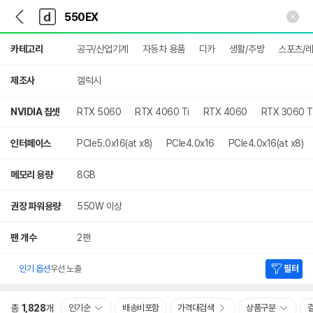
뒤
다
본문 바로가기
다
로
나
나
가
와
와
상
기
메
카테고리
공구/산업기계
자동차 용품
디카
생활/주방
스포츠/
세
인
검
색
제조사
갤럭시
NVIDIA 칩셋
RTX 5060
RTX 4060 Ti
RTX 4060
RTX 3060 T
인터페이스
PCIe5.0x16(at x8)
PCIe4.0x16
PCIe4.0x16(at x8)
메모리 용량
8GB
권장 파워용량
550W 이상
팬 개수
2팬
인기 옵션
우선 노출
필터
총
1,828
개
인기순
배송비포함
가격대검색
상품구분