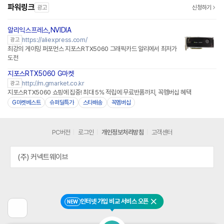
파워링크
광고
신청하기
알리익스프레스,NVIDIA
https://aliexpress.com/
광고
최강의 게이밍 퍼포먼스 지포스RTX5060 그래픽카드 알리에서 최저가
도전
지포스RTX5060 G마켓
http://m.gmarket.co.kr
광고
지포스RTX5060 쇼핑에 집중! 최대 5% 적립에 무료반품까지, 꼭멤버십 혜택
G마켓베스트
슈퍼딜특가
스타배송
꼭멤버십
PC버전
로그인
개인정보처리방침
고객센터
(주) 커넥트웨이브
인터넷 가입 비교 서비스 오픈
NEW
닫기
이
전