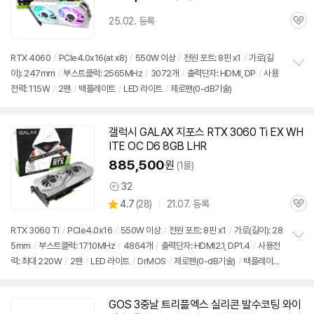
25.02. 등록
관
심
RTX 4060
/
PCIe4.0x16(at x8)
/
550W 이상
/
전원 포트: 8핀 x1
/
가로(길
이): 247mm
/
부스트클럭: 2565MHz
/
3072개
/
출력단자: HDMI, DP
/
사용
정
전력: 115W
/
2팬
/
백플레이트
/
LED 라이트
/
제로팬(0-dB기술)
보
펼
치
기
갤럭시 GALAX 지포스 RTX 3060 Ti EX WH
ITE OC D6 8GB LHR
885,500
원
(1몰)
32
상
상
4.7
(
28)
21.07. 등록
품
관
별
의
품
심
점
견
RTX 3060 Ti
/
PCIe4.0x16
/
550W 이상
/
전원 포트: 8핀 x1
/
가로(길이): 28
리
5mm
/
부스트클럭: 1710MHz
/
4864개
/
출력단자: HDMI2.1, DP1.4
/
사용전
정
뷰
력: 최대 220W
/
2팬
/
LED 라이트
/
DrMOS
/
제로팬(0-dB기술)
/
백플레이
보
펼
트
/
21년 9월 제품 외형 변경
치
기
GOS 3중날 트리플엑스 실리콘 발수코팅 와이