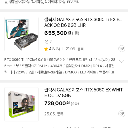
능, 냉동실사용가능, 직사각형, 식기세척기가능, BPA프리
갤럭시 GALAX 지포스 RTX 3060 Ti EX BL
ACK OC D6 8GB LHR
655,500
원
(1몰)
2
상
상
4.8
(
8)
21.08. 등록
품
관
별
의
품
심
점
견
RTX 3060 Ti
/
PCIe4.0x16
/
550W 이상
/
전원 포트: 8핀 x1
/
가로(길이): 28
리
5mm
/
부스트클럭: 1710MHz
/
4864개
/
출력단자: HDMI2.1, DP1.4
/
사용전
정
뷰
력: 최대 220W
/
2팬
/
제로팬(0-dB기술)
/
DrMOS
/
LED 라이트
/
백플레이트
보
펼
치
기
갤럭시 GALAZ 지포스 RTX 5060 EX WHIT
E OC D7 8GB
728,000
원
(4몰)
25.05. 등록
관
심