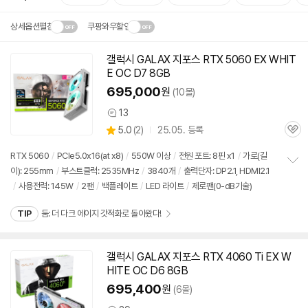
상세옵션펼침
쿠팡와우할인
설치 환경·지역에 따라
갤럭시 GALAX 지포스 RTX 5060 EX WHIT
닫
배송·설치비가 달라집니다.
E OC D7 8GB
기
695,000
원
(10몰)
13
상
상
5.0
(
2)
25.05. 등록
품
관
별
의
품
심
점
견
RTX 5060
/
PCIe5.0x16(at x8)
/
550W 이상
/
전원 포트: 8핀 x1
/
가로(길
리
이): 255mm
/
부스트클럭: 2535MHz
/
3840개
/
출력단자: DP2.1, HDMI2.1
정
뷰
/
사용전력: 145W
/
2팬
/
백플레이트
/
LED 라이트
/
제로팬(0-dB기술)
보
펼
치
TIP
둠: 더 다크 에이지 갓적화로 돌아왔다!
기
갤럭시 GALAX 지포스 RTX 4060 Ti EX W
동
HITE OC D6 8GB
영
상
695,400
원
(6몰)