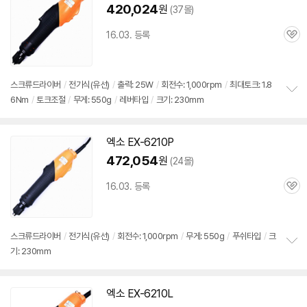
420,024
원
(37몰)
16.03. 등록
관
심
스크류드라이버
/
전기식(유선)
/
출력: 25W
/
회전수: 1,000rpm
/
최대토크: 1.8
6Nm
/
토크조절
/
무게: 550g
/
레버타입
/
크기: 230mm
정
보
펼
치
엑소 EX-6210P
기
472,054
원
(24몰)
16.03. 등록
관
심
스크류드라이버
/
전기식(유선)
/
회전수: 1,000rpm
/
무게: 550g
/
푸쉬타입
/
크
기: 230mm
정
보
펼
치
엑소 EX-6210L
기