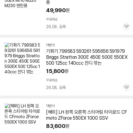
용
49,990
원
무료배송
26.08. 등록
관
심
11번가
기화기 799583 593261 595656 591979
Briggs Stratton 300E 450E 500E
550EX
500 125cc 140ccc 잔디 깎는
15,800
원
무료배송
26.08. 등록
관
심
11번가
[해외] LH 왼쪽 오른쪽 스티어링 타이로드 CF
moto ZForce
550EX
1000 SSV
83,600
원