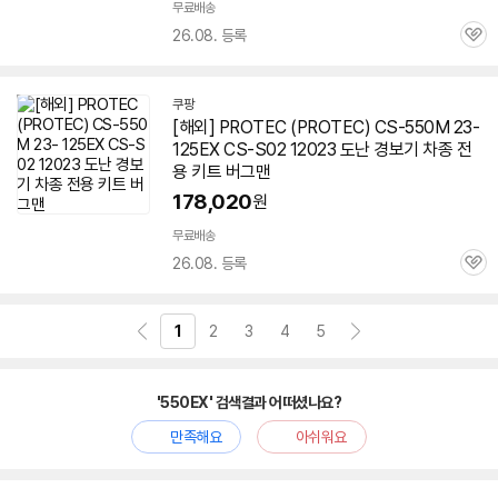
무료배송
26.08. 등록
관
심
쿠팡
[해외] PROTEC (PROTEC) CS-550M 23-
125EX CS-S02 12023 도난 경보기 차종 전
용 키트 버그맨
178,020
원
무료배송
26.08. 등록
관
심
1
2
3
4
5
'550EX' 검색결과 어떠셨나요?
만족해요
아쉬워요