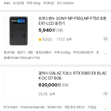
6Nm
/
토크조절
/
무게: 550g
/
푸쉬타입
/
크기: 230mm
정
보
펼
치
호루스벤누 SONY NP-F550,NP-F750 호환
기
EX1-LCD 충전기
5,940
원
(3몰)
상
5.0
(
2)
17.07. 등록
관
별
품
심
점
리
캠코더용
/
충전기
/
호환
/
충전상태표시
/
무게: 0.03kg
/
마이크로5핀단자
/
호
뷰
환배터리:NP-F550,NP-F750
정
보
펼
치
갤럭시 GALAZ 지포스 RTX 5060 EX BLAC
기
K OC D7 8GB
620,000
원
(8몰)
25.05. 등록
관
심
RTX 5060
/
PCIe5.0x16(at x8)
/
550W 이상
/
전원 포트: 8핀 x1
/
가로(길