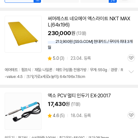
1위
2위
써머레스트 네오에어 엑스라이트 NXT MAX
L(64x196)
230,000
원
(13몰)
213,900원 [SSG.COM] 현대카드 / 무이자 최대 3개
월
상
5.0
(
3)
23.04. 등록
관
별
품
심
점
에어매트
/
펌프식
/
재질: 나일론
/
매트구성품: 전용가방
/
무게: 550g
/
경량
/
R
리
-value: 4.5
/
크기(가로x세로x높이): 64x196x7.6cm
정
뷰
보
펼
치
엑소 PCV 멀티 인두기 EX-20017
기
17,430
원
(11몰)
상
4.6
(
5)
18.04. 등록
관
별
품
심
점
리
뷰
인두기
/
전기식
/
소비전력: 100W
/
최고온도: 550℃
/
크기:283mm