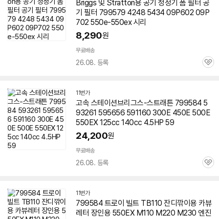
Briggs 및 Stratton용 공기 청정기 폼 필터 공
기 필터 799579 4248 5434 09P602 09P
702 550e-550ex 시리
8,290
원
무료배송
26.08. 등록
관
심
11번가
고속 스테이션브리그스-스트래튼 799584 5
93261 595656 591160 300E 450E 500E
550EX
125cc 140cc 4.5HP 59
24,200
원
무료배송
26.08. 등록
관
심
11번가
799584 트로이 빌트 TB110 잔디깎이용 카뷰
레터 장인용
550EX
M110 M220 M230 엔진