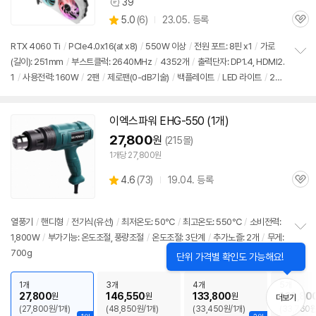
39
상
상
5.0
(
6)
23.05. 등록
품
관
별
의
품
심
점
견
RTX 4060 Ti
/
PCIe4.0x16(at x8)
/
550W 이상
/
전원 포트: 8핀 x1
/
가로
리
(길이): 251mm
/
부스트클럭: 2640MHz
/
4352개
/
출력단자: DP1.4, HDMI2.
정
뷰
1
/
사용전력: 160W
/
2팬
/
제로팬(0-dB기술)
/
백플레이트
/
LED 라이트
/
25
보
펼
년 3월부로 백플레이트 디자인 변경
치
기
이엑스파워 EHG-550 (1개)
27,800
원
(215몰)
1개당 27,800원
상
4.6
(
73)
19.04. 등록
관
별
품
심
점
리
열풍기
/
핸디형
/
전기식(유선)
/
최저온도: 50℃
/
최고온도: 550℃
/
소비전력:
뷰
1,800W
/
부가기능: 온도조절, 풍량조절
/
온도조절: 3단계
/
추가노즐: 2개
/
무게:
정
700g
보
닫
단위 가격별 확인도 가능해요!
펼
기
치
1개
3개
4개
5개
기
27,800
146,550
133,800
168,80
원
원
원
더보기
(27,800원/1개)
(48,850원/1개)
(33,450원/1개)
(33,760원