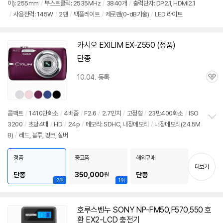
이): 255mm
/
부스트클럭: 2535MHz
/
3840개
/
출력단자: DP2.1, HDMI2.1
정
/
사용전력: 145W
/
2팬
/
백플레이트
/
제로팬(0-dB기술)
/
LED 라이트
보
펼
치
기
카시오 EXILIM EX-Z550 (정품)
단종
10.04. 등록
관
심
콤팩트
/
1410만화소
/
4배줌
/
F2.6
/
2.7인치
/
고정형
/
23만400화소
/
ISO
3200
/
초당4매
/
HD
/
24p
/
메모리: SDHC, 내장메모리
/
내장메모리(24.5M
정
B)
/
레드, 블루, 핑크, 실버
보
펼
치
정품
중고품
해외구매
기
더보기
단종
350,000
단종
원
2위
1위
호루스벤누 SONY NP-FM50,F570,550 호
환 EX2-LCD 충전기