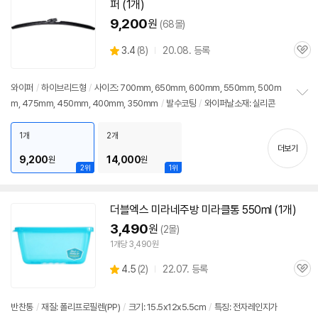
퍼 (1개)
9,200
원
(68몰)
상
3.4
(
8)
20.08. 등록
관
별
품
심
점
리
와이퍼
/
하이브리드형
/
사이즈: 700mm, 650mm, 600mm, 550mm, 500m
뷰
m, 475mm, 450mm, 400mm, 350mm
/
발수코팅
/
와이퍼날소재: 실리콘
정
보
펼
1개
2개
치
더보기
기
9,200
14,000
원
원
2위
1위
더블엑스 미라네주방 미라클통 550ml (1개)
3,490
원
(2몰)
1개당 3,490원
상
4.5
(
2)
22.07. 등록
관
별
품
심
점
리
반찬통
/
재질: 폴리프로필렌(PP)
/
크기: 15.5x12x5.5cm
/
특징: 전자레인지가
뷰