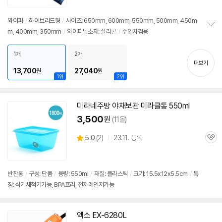
품
심
점
리
와이퍼
/
하이브리드형
/
사이즈: 650mm, 600mm, 550mm, 500mm, 450m
뷰
m, 400mm, 350mm
/
와이퍼날소재: 실리콘
/
수입차겸용
정
보
펼
1개
2개
치
더보기
기
13,700
27,040
원
원
1위
2위
미라네주방 야채보관 미라클통 550ml
3,500
원
(11몰)
상
5.0
(
2)
23.11. 등록
관
별
품
심
점
리
뷰
반찬통
/
구성: 단품
/
용량: 550ml
/
재질: 플라스틱
/
크기: 15.5x12x5.5cm
/
특
징: 식기세척기가능, BPA프리, 전자레인지가능
엑소 EX-6280L