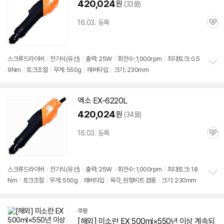
420,024
원
(33몰)
16.03. 등록
관
심
스크류드라이버
/
전기식(유선)
/
출력: 25W
/
회전수: 1,000rpm
/
최대토크: 0.5
9Nm
/
토크조절
/
무게: 550g
/
레버타입
/
크기: 230mm
정
보
펼
치
엑소 EX-6220L
기
420,024
원
(34몰)
16.03. 등록
관
심
스크류드라이버
/
전기식(유선)
/
출력: 25W
/
회전수: 1,000rpm
/
최대토크: 18
Nm
/
토크조절
/
무게: 550g
/
레버타입
/
육각, 원형비트 겸용
/
크기: 230mm
정
보
펼
치
쿠팡
기
[해외] 미소란 EX 500ml×550년 이상 계속되