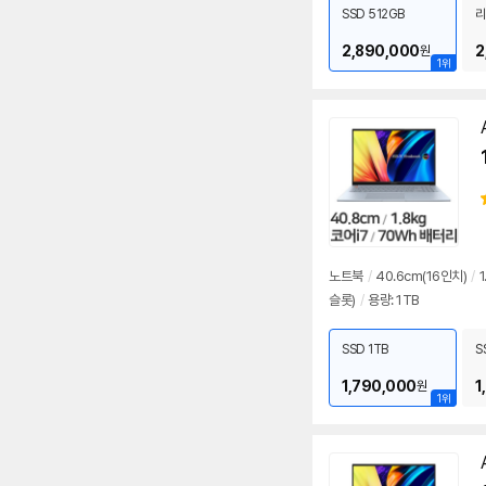
SSD 512GB
리
2,890,000
2
원
1위
노트북
/
40.6cm(16인치)
/
1
슬롯)
/
용량: 1TB
SSD 1TB
S
1,790,000
1
원
1위