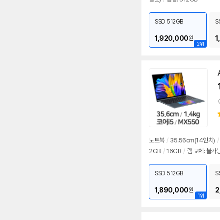
SSD 512GB
S
1,920,000
1
원
2위
노트북
/
35.56cm(14인치)
/
2GB
/
16GB
/
램 교체: 불가
SSD 512GB
S
1,890,000
2
원
1위