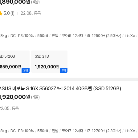
1,890,000
원
(4몰)
상
5.0
(
1)
22.08. 등록
별
품
점
리
뷰
.8kg
/
DCI-P3: 100%
/
550nit
/
인텔
/
코어i5-12세대
/
i5-12500H (2.5GHz)
/
Iris Xe
/
SD 512GB
SSD 2TB
,859,000
1,920,000
원
원
2위
1위
ASUS 비보북 S 16X S5602ZA-L2014 40GB램 (SSD 512GB)
1,920,000
원
(4몰)
22.05. 등록
.8kg
/
DCI-P3: 100%
/
550nit
/
인텔
/
코어i7-12세대
/
i7-12700H (2.3GHz)
/
Iris Xe
/