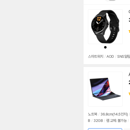
설치 환경·지역에 따라
배송·설치비가 달라집니다
상
품
색
상
스마트워치
/
AOD
/
SNS알
노트북
/
36.8cm(14.5인치)
/
B
/
32GB
/
램 교체: 불가능
/