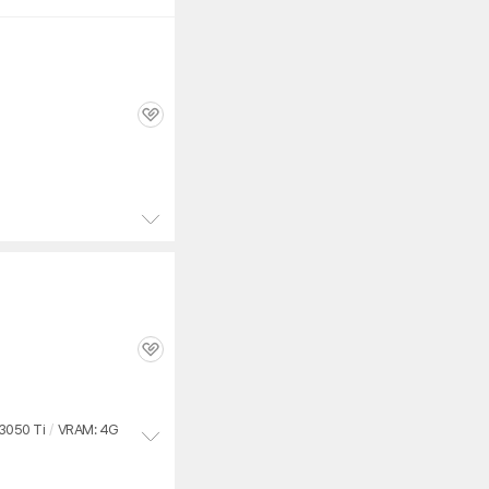
관
심
정
보
펼
치
기
관
심
3050 Ti
/
VRAM: 4G
정
보