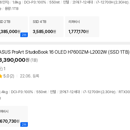
.6인치)
/
1.8kg
/
DCI-P3: 100%
/
550nit
/
인텔
/
코어i7-12세대
/
i7-12700H (2.3GHz)
뷰
능
/
용량: 1TB
SD 2TB
SSD 4TB
리퍼비시
,385,000
3,585,000
1,777,170
원
원
원
2위
ASUS ProArt StudioBook 16 OLED H7600ZM-L2002W (SSD 1TB)
3,390,000
원
(1몰)
1
상
상
5.0
(
2)
22.06. 등록
품
별
의
품
점
견
리
.4kg
/
DCI-P3: 100%
/
550nit
/
인텔
/
코어i7-12세대
/
i7-12700H (2.3GHz)
/
RTX30
뷰
B
퍼비시
,670,730
원
2위