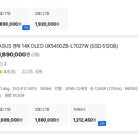
SD 1TB
SSD 2TB
,890,000
1,920,000
원
원
1위
ASUS 젠북 14X OLED UX5400ZB-L7027W (SSD 512GB)
1,890,000
원
(2몰)
2
상
상
4.6
(
9)
22.05. 등록
품
별
의
품
점
견
리
1.4kg
/
DCI-P3: 100%
/
550nit
/
인텔
/
코어i5-12세대
/
i5-1240P (1.7GHz)
/
MX550
뷰
능
/
용량: 512GB
SD 1TB
SSD 2TB
리퍼비시
,699,000
1,880,000
1,212,450
원
원
원
2위