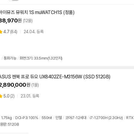
아이뮤즈 뮤워치 1S muWATCH1S (정품)
닫
.
38,970
원
(12몰)
기
상
4.7
(
84)
24.04. 등록
별
품
점
리
뷰
림
/
통화가능
/
화면크기: 33.5mm(1.32인치)
ASUS 젠북 프로 듀오 UX8402ZE-M3156W (SSD 512GB)
2,890,000
원
(1몰)
상
5.0
(
2)
23.01. 등록
별
품
점
리
뷰
1.75kg
/
DCI-P3: 100%
/
550nit
/
인텔
/
코어i7-12세대
/
i7-12700H (2.3GHz)
/
RTX
용량: 512GB