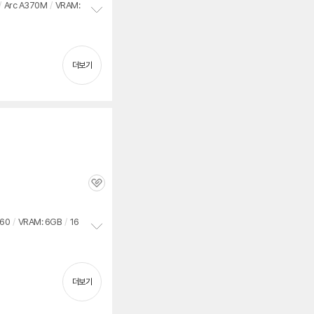
/
Arc A370M
/
VRAM:
정
보
펼
치
더보기
기
관
심
60
/
VRAM: 6GB
/
16
정
보
펼
치
더보기
기