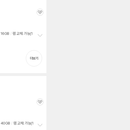
관
심
16GB
/
램 교체: 가능(1
정
보
펼
치
더보기
기
관
심
40GB
/
램 교체: 가능(1