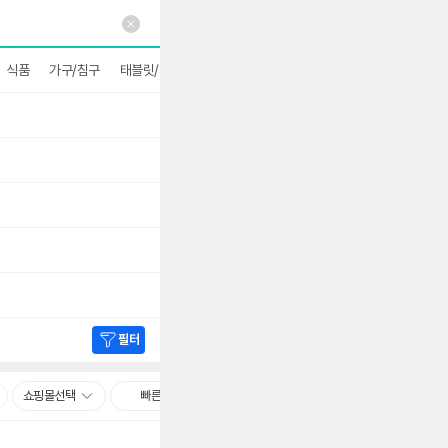
식품
가구/침구
태블릿/휴대폰
문구/사무
더보기
필터
쇼핑몰선택
빠른배송