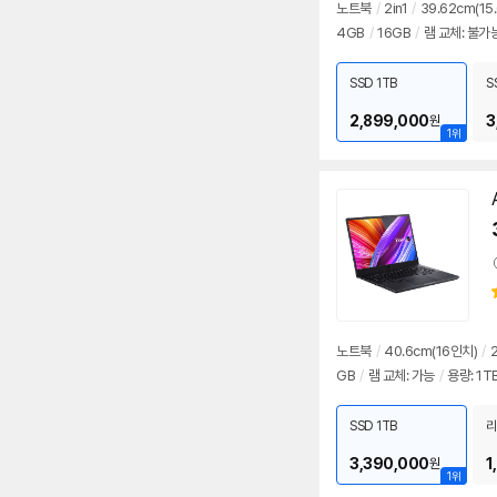
노트북
/
2in1
/
39.62cm(15
4GB
/
16GB
/
램 교체: 불가
SSD 1TB
S
2,899,000
3
원
1위
노트북
/
40.6cm(16인치)
/
2
GB
/
램 교체: 가능
/
용량: 1T
SSD 1TB
리
3,390,000
1
원
1위