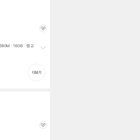
관
심
 680M
/
16GB
/
램 교
정
보
펼
치
더보기
기
관
심