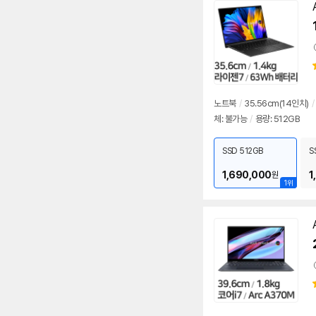
노트북
/
35.56cm(14인치)
/
체: 불가능
/
용량: 512GB
SSD 512GB
S
1,690,000
1
원
1위