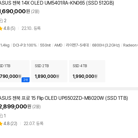
ASUS 젠북 14X OLED UM5401RA-KN065 (SSD 512GB)
1,690,000
원
(2몰)
2
상
상
4.8
(
5)
22.10. 등록
품
별
의
품
점
견
리
1.4kg
/
DCI-P3: 100%
/
550nit
/
AMD
/
라이젠7-5세대
/
6800H (3.2GHz)
/
Radeon
뷰
SD 1TB
SSD 2TB
SSD 4TB
,790,000
1,890,000
1,990,000
원
원
원
2위
ASUS 젠북 프로 15 Flip OLED UP6502ZD-M8020W (SSD 1TB)
2,899,000
원
(2몰)
1
상
상
4.8
(
22)
22.07. 등록
품
별
의
품
점
견
리