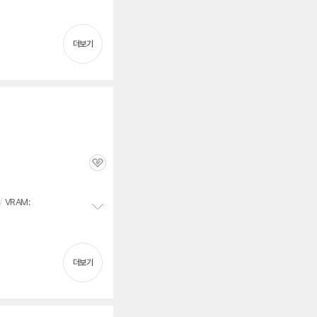
정
보
펼
치
더보기
기
관
심
/
VRAM:
정
보
펼
치
더보기
기