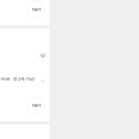
펼
치
더보기
기
관
심
16GB
/
램 교체: 가능(1
정
보
펼
치
더보기
기