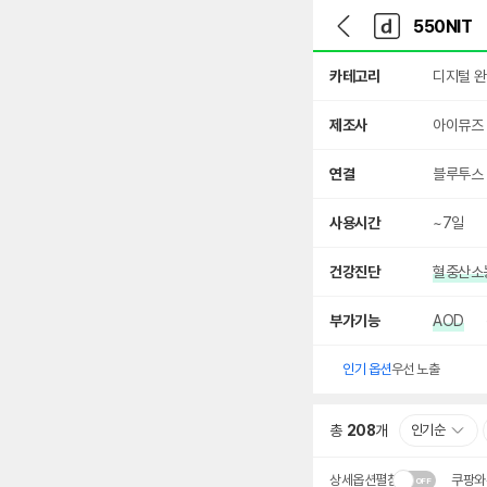
뒤
다
본문 바로가기
다
로
나
나
가
와
와
상
기
메
카테고리
디지털 
세
인
검
색
제조사
아이뮤즈
연결
블루투스
사용시간
~7일
건강진단
혈중산소
부가기능
AOD
인기 옵션
우선 노출
총
208
개
인기순
상세옵션펼침
쿠팡와