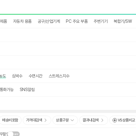
완제품
자동차 용품
공구/산업기계
PC 주요 부품
주변기기
복합기/SW
농도
심박수
수면시간
스트레스지수
통화가능
SNS알림
배송비포함
가격대검색
상품구분
결과내검색
VS상품비교
우할인