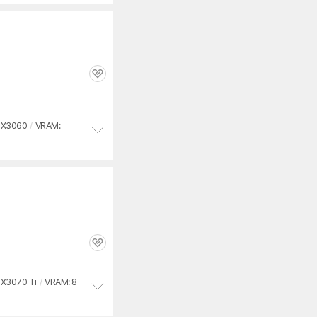
관
심
X3060
/
VRAM:
정
보
펼
치
기
관
심
X3070 Ti
/
VRAM: 8
정
보