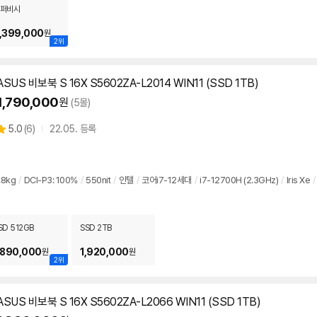
퍼비시
,399,000
원
2위
ASUS 비보북 S 16X S5602ZA-L2014 WIN11 (SSD 1TB)
1,790,000
원
(5몰)
상
5.0
(
6)
22.05. 등록
별
품
점
리
뷰
.8kg
/
DCI-P3: 100%
/
550nit
/
인텔
/
코어i7-12세대
/
i7-12700H (2.3GHz)
/
Iris Xe
/
SD 512GB
SSD 2TB
,890,000
1,920,000
원
원
2위
ASUS 비보북 S 16X S5602ZA-L2066 WIN11 (SSD 1TB)