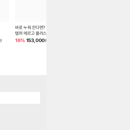
바로 누워 잔다면?
심플함의 정석!
열기까지 흡
템퍼 에르고 플러스!
반스 올드스쿨 컬러 띠어
템퍼 오리지
리
16%
153,000
49%
37,485
29%
169
원
원
원