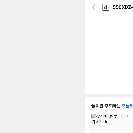
뒤
다
본문 바로가기
다
로
나
나
가
와
와
기
메
인
놓치면 후회하는
오늘의