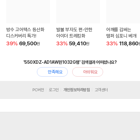
방수 고어텍스 등산화
발볼 부자도 편-안한
어깨를 감싸는
디스커버리 특가!
아이더 트레킹화
템퍼 심포니 베개
39%
69,500
33%
59,410
33%
118,860
원
원
'550XDZ-AD1AW윈1032G램' 검색결과 어떠셨나요?
만족해요
아쉬워요
PC버전
로그인
개인정보처리방침
고객센터