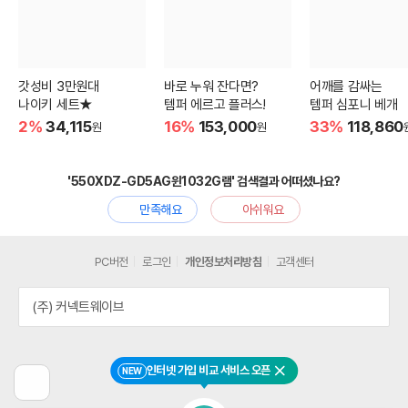
갓성비 3만원대
바로 누워 잔다면?
어깨를 감싸는
나이키 세트★
템퍼 에르고 플러스!
템퍼 심포니 베개
2%
34,115
16%
153,000
33%
118,860
원
원
'550XDZ-GD5AG윈1032G램' 검색결과 어떠셨나요?
만족해요
아쉬워요
PC버전
로그인
개인정보처리방침
고객센터
(주) 커넥트웨이브
인터넷 가입 비교 서비스 오픈
NEW
닫기
이
전