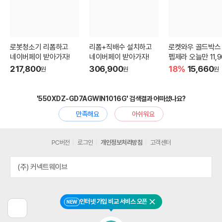
로봇청소기 리폼하고
리폼+직배수 설치하고
로켓와우 골드박스
네이버페이 받아가자!
네이버페이 받아가자!
펩제라 오늘만 11,9
217,800
306,900
18%
15,660
원
원
원
'550XDZ-GD7AGWIN1016G' 검색결과 어떠셨나요?
만족해요
아쉬워요
PC버전
로그인
개인정보처리방침
고객센터
(주) 커넥트웨이브
인터넷 가입 비교 서비스 오픈
NEW
닫기
이
전