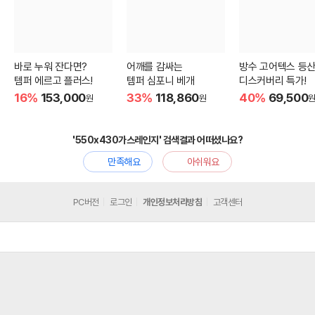
바로 누워 잔다면?
어깨를 감싸는
방수 고어텍스 등
템퍼 에르고 플러스!
템퍼 심포니 베개
디스커버리 특가!
16%
153,000
33%
118,860
40%
69,500
원
원
'550x430가스레인지' 검색결과 어떠셨나요?
만족해요
아쉬워요
PC버전
로그인
개인정보처리방침
고객센터