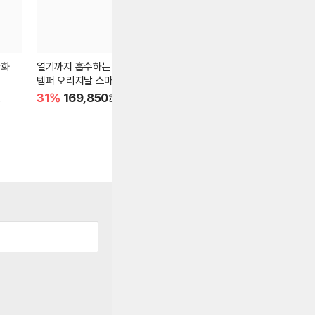
산화
열기까지 흡수하는
발볼 부자도 편-안한
지금이 최저가
템퍼 오리지날 스마트쿨
아이더 트레킹화
톰브라운 삼
31%
169,850
33%
59,410
32%
573
원
원
원