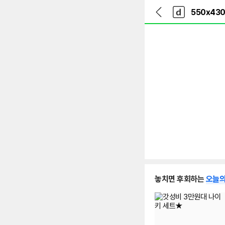
뒤
다
본문 바로가기
다
로
나
나
가
와
와
기
메
인
놓치면 후회하는
오늘의