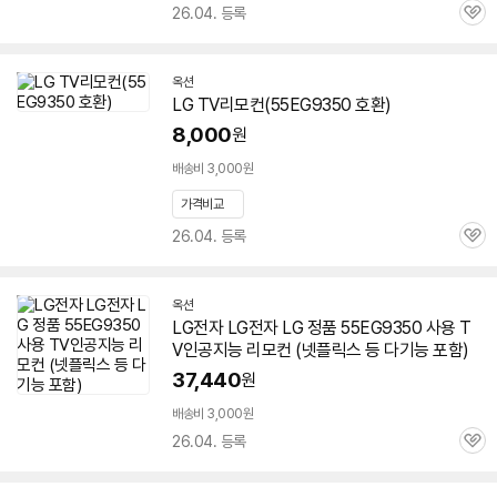
26.04. 등록
관
심
옥션
LG TV리모컨(
55EG9350
호환)
8,000
원
배송비 3,000원
가격비교
26.04. 등록
관
심
옥션
LG전자 LG전자 LG 정품
55EG9350
사용 T
V인공지능 리모컨 (넷플릭스 등 다기능 포함)
37,440
원
배송비 3,000원
26.04. 등록
관
심