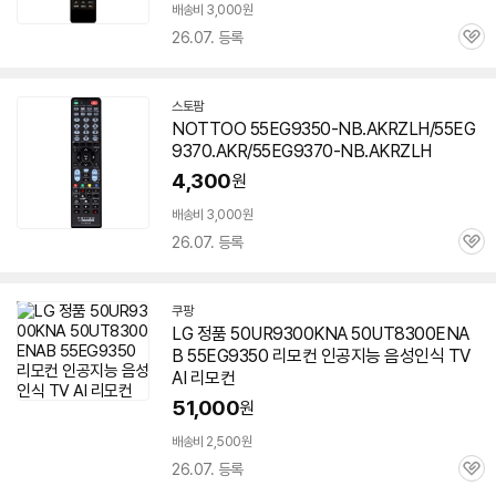
배송비 3,000원
26.07. 등록
관
심
스토팜
네
NOTTOO 55EG9350-NB.AKRZLH/55EG
이
9370.AKR/55EG9370-NB.AKRZLH
버
페
4,300
원
이
배송비 3,000원
26.07. 등록
관
심
쿠팡
LG 정품 50UR9300KNA 50UT8300ENA
B
55EG9350
리모컨 인공지능 음성인식 TV
AI 리모컨
51,000
원
배송비 2,500원
26.07. 등록
관