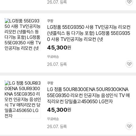
26.07. 등록
관
심
쿠팡
LG정품
55EG9350
사용 TV인공지능 리모컨
(넷플릭스 등 다기능 포함) LG정품
55EG935
0
사용 TV인공지능 리모컨 (넷
45,300
원
무료배송
26.07. 등록
관
심
쿠팡
LG 정품 50UR8300ENA 50UR9300KNA
55EG9350
리모컨 인공지능 음성인식 TV 매
직리모컨 당일출고450650 LG전자
45,300
원
무료배송
26.07. 등록
관
심