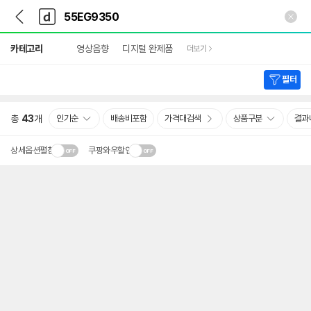
뒤
다
본문 바로가기
다
로
나
나
가
와
와
상
기
메
카테고리
영상음향
디지털 완제품
더보기
세
인
검
색
필터
총
43
개
인기순
배송비포함
가격대검색
상품구분
결과
상세옵션펼침
쿠팡와우할인