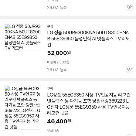
무료배송
26.07. 등록
관
심
쿠팡
LG 정품 50UR9300KNA 50UT8300ENA
B
55EG9350
음성인식 AI 넷플릭스 TV 리모
컨
52,000
원
배송비 2,500원
26.07. 등록
관
심
쿠팡
LG정품
55EG9350
사용 TV인공지능 리모컨
넷플릭스 등 다기능 포함 당일배송369223 L
G전자 LG정품
55EG9350
사용 TV인공지능
리모컨 넷플
46,400
원
무료배송