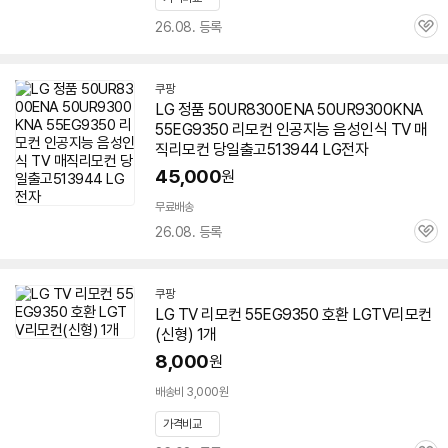
26.08. 등록
관
심
쿠팡
LG 정품 50UR8300ENA 50UR9300KNA
55EG9350
리모컨 인공지능 음성인식 TV 매
직리모컨 당일출고513944 LG전자
45,000
원
무료배송
26.08. 등록
관
심
쿠팡
LG TV 리모컨
55EG9350
호환 LGTV리모컨
(신형) 1개
8,000
원
배송비 3,000원
가격비교