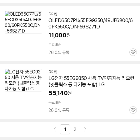
심
G마켓
OLED65C7PU/55EG9350/49UF6800/6
0PK550C/DN-56SZ71D
11,000
원
무료배송
26.04. 등록
관
심
G마켓
LG전자
55EG9350
사용 TV인공지능 리모컨
(넷플릭스 등 다기능 포함) LG
55,140
원
무료배송
26.04. 등록
관
심
1
2