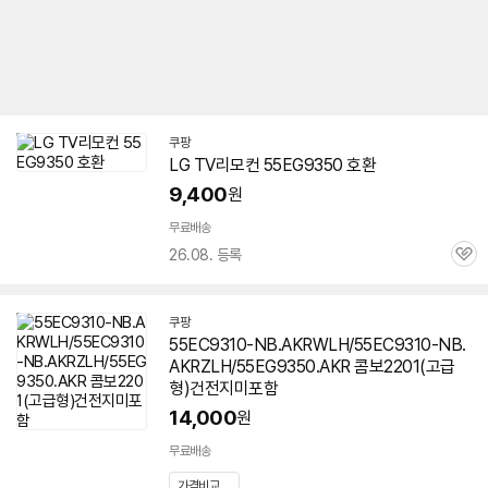
쿠팡
LG TV리모컨
55EG9350
호환
9,400
원
무료배송
26.08. 등록
관
심
쿠팡
55EC9310-NB.AKRWLH/55EC9310-NB.
AKRZLH/55EG9350.AKR 콤보2201(고급
형)건전지미포함
14,000
원
무료배송
가격비교