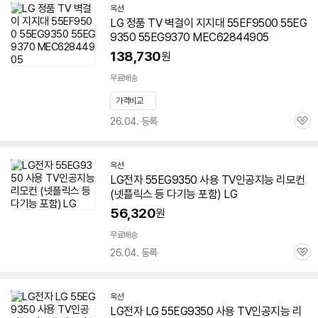
옥션
LG 정품 TV 벽걸이 지지대 55EF9500
55EG
9350
55EG9370 MEC62844905
138,730
원
무료배송
가격비교
26.04. 등록
관
심
옥션
LG전자
55EG9350
사용 TV인공지능 리모컨
(넷플릭스 등 다기능 포함) LG
56,320
원
무료배송
26.04. 등록
관
심
옥션
LG전자 LG
55EG9350
사용 TV인공지능 리