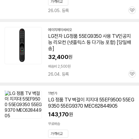
가격비교
26.05. 등록
관
심
에이치제이씨씨오
네
LG전자 LG정품
55EG9350
사용 TV인공지
이
능 리모컨 (넷플릭스 등 다기능 포함) [당일배
버
페
송]
이
32,400
원
배송비 2,500원
26.04. 등록
관
심
11번가
LG 정품 TV 벽걸이 지지대 55EF9500
55EG
9350
55EG9370 MEC62844905
143,170
원
무료배송
가격비교