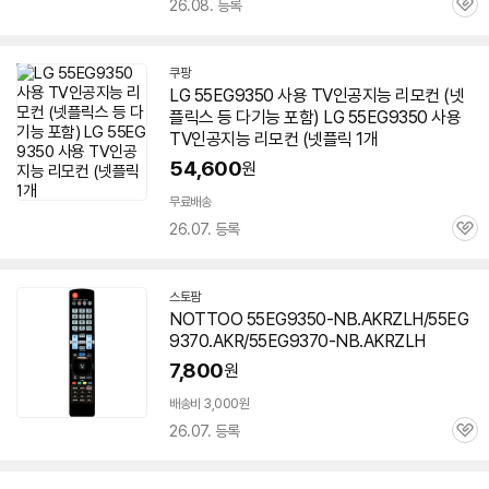
26.08. 등록
관
심
쿠팡
LG
55EG9350
사용 TV인공지능 리모컨 (넷
플릭스 등 다기능 포함) LG
55EG9350
사용
TV인공지능 리모컨 (넷플릭 1개
54,600
원
무료배송
26.07. 등록
관
심
스토팜
네
NOTTOO 55EG9350-NB.AKRZLH/55EG
이
9370.AKR/55EG9370-NB.AKRZLH
버
페
7,800
원
이
배송비 3,000원
세부정보 열기/접기
26.07. 등록
관
심