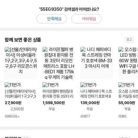
'55EG9350' 검색결과 어떠셨나요?
만족해요
아쉬워요
함께 보면 좋은 상품
광고
[선물/인테리어/이사]
라이프헬퍼 병원침대
나디 해피바디 목 스트
오스람 스마트 
아성비올라 1구,2구,3
환자용 전동 3모터 리
레칭 안마기 호호넥 B
등 거실등 6
구,4구,5구,6구 리모
모컨 매트리스 포함 L
M-333 마사지 어깨
리모컨 WIFI
27,900
1,598,500
139,000
55,000
원
원
원
원
콘스위치
H-BED1 제품 179kg
호환 플리커
2,500원
무료
무료
무료
무게의 기술력 침대
리뷰
999+
리뷰
17
리뷰
5