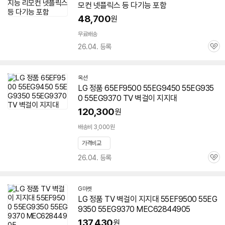
모컨 넷플릭스 등 다기능 포함
48,700
원
무료배송
26.04. 등록
관
심
옥션
LG 정품 65EF9500 55EG9450
55EG935
0
55EG9370 TV 벽걸이 지지대
120,300
원
배송비 3,000원
가격비교
26.04. 등록
관
심
G마켓
LG 정품 TV 벽걸이 지지대 55EF9500
55EG
9350
55EG9370 MEC62844905
137,430
원