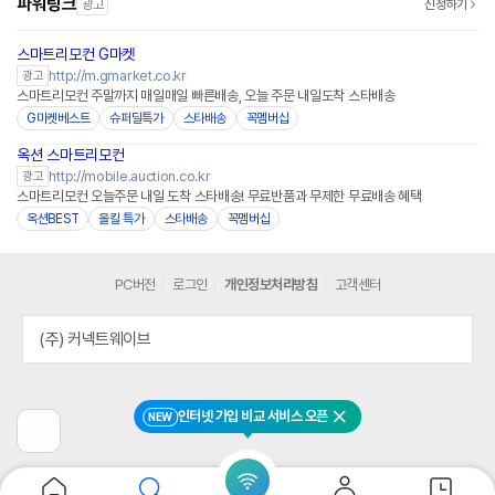
파워링크
광고
신청하기
스마트리모컨 G마켓
http://m.gmarket.co.kr
광고
스마트리모컨 주말까지 매일매일 빠른배송, 오늘 주문 내일도착 스타배송
G마켓베스트
슈퍼딜특가
스타배송
꼭멤버십
옥션 스마트리모컨
http://mobile.auction.co.kr
광고
스마트리모컨 오늘주문 내일 도착 스타배송! 무료반품과 무제한 무료배송 혜택
옥션BEST
올킬 특가
스타배송
꼭멤버십
PC버전
로그인
개인정보처리방침
고객센터
(주) 커넥트웨이브
인터넷 가입 비교 서비스 오픈
NEW
닫기
이
전
페
이