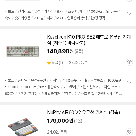
관
별
의
품
심
점
견
리
키보드
/
텐키리스
/
유선
/
기계식
/
87키
/
스위치: 체리
/
1000Hz
/
1ms 응답
뷰
속도
/
숫자키없음
/
스테빌라이저
/
PBT
/
염료승화 방식
/
한/영 정각
정
보
펼
치
Keychron K10 PRO SE2 레트로 유무선
기계
기
식
(저소음 바나나축)
140,890
원
(9몰)
상
5.0
(
1)
24.12. 등록
관
별
품
심
점
리
키보드
/
풀배열
/
유선+무선
/
기계식
/
전용동글(리시버)
/
블루투스
/
4000mA
뷰
h
/
108키
/
1000Hz
/
1ms 응답속도
/
매크로키
/
스텝스컬쳐2
/
C타입 포트
/
정
흡음재
/
스위치 교체형
/
스테빌라이저
/
PBT
/
이중사출 키캡
/
한/영 정각
/
착탈
보
펼
식 케이블
치
기
NuPhy AIR60 V2 유무선
기계식
(갈축)
179,000
원
(2몰)
24.02. 등록
관