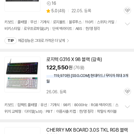
16
상
상
5.0
(
48)
22.05. 등록
품
관
별
의
품
심
점
견
키보드
/
풀배열
/
무선
/
기계식
/
로지볼트
/
블루투스
/
110키
/
스위치: 카일
/
리
비키스타일
/
로우프로파일(LP)
/
단색 백라이트
/
ABS
/
한/영 정각
정
뷰
보
TIP
체감성능은 그대로 가격은 더 낮게
펼
치
기
로지텍 G316 X 98 블랙 (갈축)
122,550
원
(76몰)
119,970원 [SSG.COM] 현대카드 / 무이자 최대 3개
월
26.06. 등록
관
심
키보드
/
컴팩트 풀배열
/
유선
/
기계식
/
98키
/
8000Hz
/
RGB 백라이트
/
스
위치 교체형
/
다이얼(노브)
/
PBT
/
이중사출 키캡
/
한/영 정각
/
착탈식 케이블
정
보
펼
치
CHERRY MX BOARD 3.0S TKL RGB 블랙