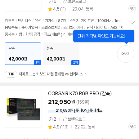
6
브랜드로그
상
상
4.5
(
11)
20.04. 등록
품
관
별
의
품
심
점
견
키보드
/
텐키리스
/
유선
/
기계식
/
87키
/
스위치: 게이트론
/
1000Hz
/
1ms
리
응답속도
/
숫자키없음
/
스텝스컬쳐2
/
스테빌라이저
/
단색 백라이트
/
ABS
/
이
정
뷰
중사출 키캡
/
한/영 정각
/
직조(패브릭) 케이블
보
펼
치
갈축
청축
기
더보기
42,000
42,000
원
원
1위
2위
TIP
재미로 보는 키보드 대결 풀배열 vs 텐키리스
CORSAIR K70 RGB PRO (갈축)
212,950
원
(159몰)
210,680원 [롯데ON] 롯데카드
2
브랜드로그
상
상
4.9
(
119)
22.02. 등록
품
관
별
의
품
심
점
견