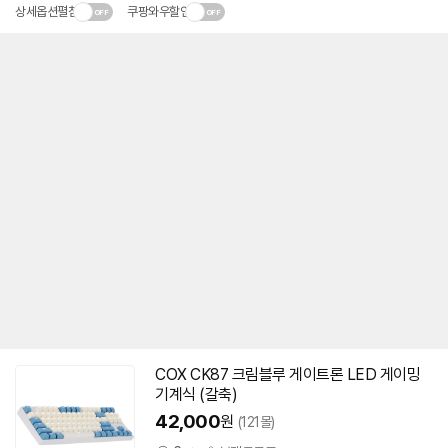
상세옵션펼침
쿠팡와우할인
COX CK87 크림블루 게이트론 LED 게이밍
동
기계식
(갈축)
영
상
42,000
원
(121몰)