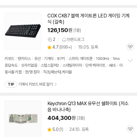
펼
케이블
/
착탈식 케이블
치
기
COX CK87 블랙 게이트론 LED 게이밍
기계
식
(갈축)
126,150
원
(1몰)
2
브랜드로그
상
상
4.7
(
999+)
19.05. 등록
품
관
별
의
품
심
점
견
키보드
/
텐키리스
/
유선
/
기계식
/
87키
/
스위치: 게이트론
/
1000Hz
/
1ms
리
응답속도
/
숫자키없음
/
스텝스컬쳐2
/
스테빌라이저
/
단색 백라이트
/
ABS
/
이
정
뷰
중사출 키캡
/
한/영 정각
/
직조(패브릭) 케이블
보
펼
치
TIP
기계식 키보드 바로 알기
기
Keychron Q13 MAX 유무선 쉘화이트 (저소
음 바나나축)
404,300
원
(3몰)
상
5.0
(
1)
24.10. 등록
관
별
품
심