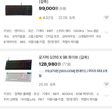
기
(갈축)
99,000
원
(9몰)
상
4.3
(
13)
22.08. 등록
관
별
품
심
점
리
키보드
/
텐키리스
/
유선
/
기계식
/
88키
/
스위치: 체리
/
1000Hz
/
1ms 응답
뷰
속도
/
숫자키없음
/
스텝스컬쳐2
/
C타입 포트
/
금속하우징
/
스테빌라이저
/
RG
정
B 백라이트
/
ABS
/
이중사출 키캡
/
한/영 정각
/
착탈식 케이블
보
펼
치
기
로지텍 G316 X 98 화이트 (갈축)
128,980
원
(77몰)
119,970원 [SSG.COM] 현대카드 / 무이자 최대 3개
월
26.06. 등록
관
심
키보드
/
컴팩트 풀배열
/
유선
/
기계식
/
98키
/
8000Hz
/
RGB 백라이트
/
스
위치 교체형
/
다이얼(노브)
/
PBT
/
이중사출 키캡
/
한/영 정각
/
착탈식 케이블
정
보
펼