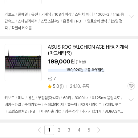
품
심
점
리
키보드
/
풀배열
/
유선
/
기계식
/
108키 이상
/
스위치: 체리
/
1000Hz
/
1ms 응
뷰
답속도
/
스테빌라이저
/
스텝스컬쳐2
/
흡음재
/
PBT
/
염료승화 방식
/
한/영 정
정
각
/
착탈식 케이블
보
펼
치
기
ASUS ROG FALCHION ACE HFX
기계식
(마그네틱축)
199,000
원
(15몰)
180,920원 쿠팡 와우할인
와
우
7
상
할
상
5.0
(
1)
24.10. 등록
품
인
관
별
의
가
품
심
점
견
키보드
/
미니
/
유선
/
무접점(자석축)
/
68키
/
8000Hz
/
0.125ms 응답속도
/
리
비키스타일
/
숫자키없음
/
스테빌라이저
/
흡음재
/
RGB 백라이트
/
C타입 포트
정
뷰
/
스텝스컬쳐2
/
PBT
/
이중사출 키캡
/
영문 정각
/
추가키캡: 1개
/
AURA SYN
보
펼
C
/
직조(패브릭) 케이블
/
착탈식 케이블
치
기
1
2
3
4
5