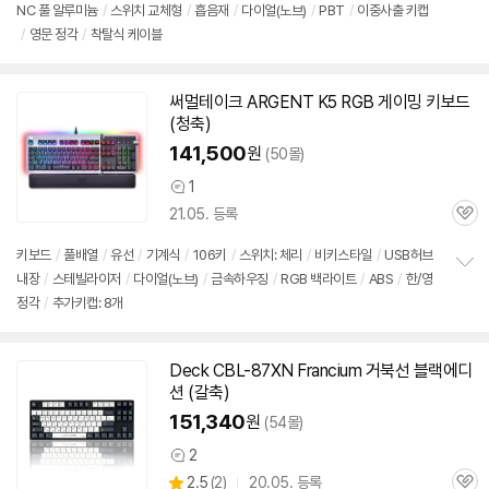
뷰
NC 풀 알루미늄
/
스위치 교체형
/
흡음재
/
다이얼(노브)
/
PBT
/
이중사출 키캡
정
/
영문 정각
/
착탈식 케이블
보
펼
치
기
써멀테이크 ARGENT K5 RGB 게이밍
키보드
(청축)
141,500
원
(50몰)
1
상
21.05. 등록
품
관
의
심
견
키보드
/
풀배열
/
유선
/
기계식
/
106키
/
스위치: 체리
/
비키스타일
/
USB허브
내장
/
스테빌라이저
/
다이얼(노브)
/
금속하우징
/
RGB 백라이트
/
ABS
/
한/영
정
정각
/
추가키캡: 8개
보
펼
치
기
Deck CBL-87XN Francium 거북선 블랙에디
션 (갈축)
151,340
원
(54몰)
2
상
상
2.5
(
2)
20.05. 등록
품