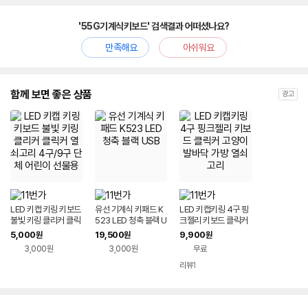
'55G기계식키보드' 검색결과 어떠셨나요?
만족해요
아쉬워요
함께 보면 좋은 상품
광고
LED 키캡 키링 키보드
유선 기계식 키패드 K
LED 키캡키링 4구 핑
불빛 키링 클리커 클릭
523 LED 청축 블랙 U
크젤리 키보드 클릭커
커 열쇠고리 4구/9구
SB
고양이발바닥 가방 열
5,000
19,500
9,900
원
원
원
단체 어린이 선물용
쇠 고리
3,000원
3,000원
무료
리뷰
1