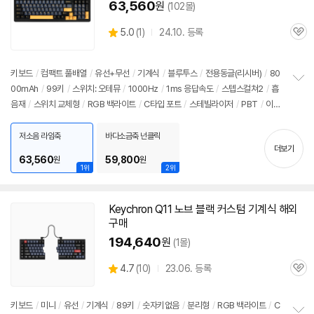
63,560
원
(102몰)
상
5.0
(
1)
24.10. 등록
관
별
품
심
점
리
키보드
/
컴팩트 풀배열
/
유선+무선
/
기계식
/
블루투스
/
전용동글(리시버)
/
80
뷰
00mAh
/
99키
/
스위치: 오테뮤
/
1000Hz
/
1ms 응답속도
/
스텝스컬쳐2
/
흡
정
음재
/
스위치 교체형
/
RGB 백라이트
/
C타입 포트
/
스테빌라이저
/
PBT
/
이중
보
펼
사출 키캡
/
한/영 정각
/
착탈식 케이블
치
저소음 라임축
바다소금축 넌클릭
기
더보기
63,560
59,800
원
원
1위
2위
Keychron Q11 노브 블랙 커스텀
기계식
해외
구매
194,640
원
(1몰)
상
4.7
(
10)
23.06. 등록
관
별
품
심
점
리
키보드
/
미니
/
유선
/
기계식
/
89키
/
숫자키없음
/
분리형
/
RGB 백라이트
/
C