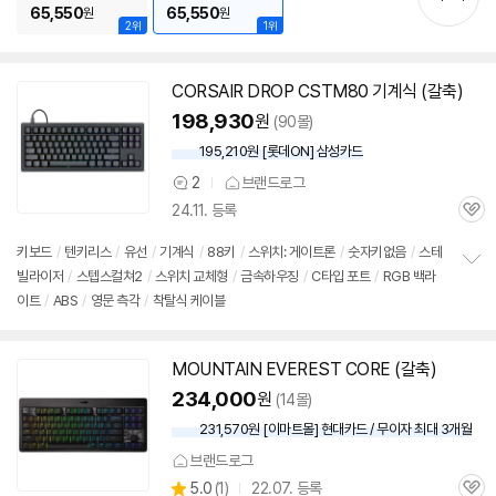
65,550
65,550
원
원
2위
1위
CORSAIR DROP CSTM80
기계식
(갈축)
198,930
원
(90몰)
195,210원 [롯데ON] 삼성카드
2
브랜드로그
상
24.11. 등록
품
관
의
심
견
키보드
/
텐키리스
/
유선
/
기계식
/
88키
/
스위치: 게이트론
/
숫자키없음
/
스테
빌라이저
/
스텝스컬쳐2
/
스위치 교체형
/
금속하우징
/
C타입 포트
/
RGB 백라
정
이트
/
ABS
/
영문 측각
/
착탈식 케이블
보
펼
치
기
MOUNTAIN EVEREST CORE (갈축)
동
영
234,000
원
(14몰)
상
231,570원 [이마트몰] 현대카드 / 무이자 최대 3개월
브랜드로그
상
5.0
(
1)
22.07. 등록
관