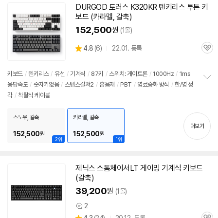
기
DURGOD 토러스 K320KR 텐키리스 투톤
키
보드
(카라멜, 갈축)
152,500
원
(1몰)
상
4.8
(
6)
22.01. 등록
관
별
품
심
점
리
키보드
/
텐키리스
/
유선
/
기계식
/
87키
/
스위치: 게이트론
/
1000Hz
/
1ms
뷰
응답속도
/
숫자키없음
/
스텝스컬쳐2
/
흡음재
/
PBT
/
염료승화 방식
/
한/영 정
정
각
/
착탈식 케이블
보
펼
치
스노우, 갈축
카라멜, 갈축
기
더보기
152,500
152,500
원
원
2위
1위
제닉스 스톰체이서LT 게이밍
기계식
키보드
(갈축)
39,200
원
(1몰)
2
상
상