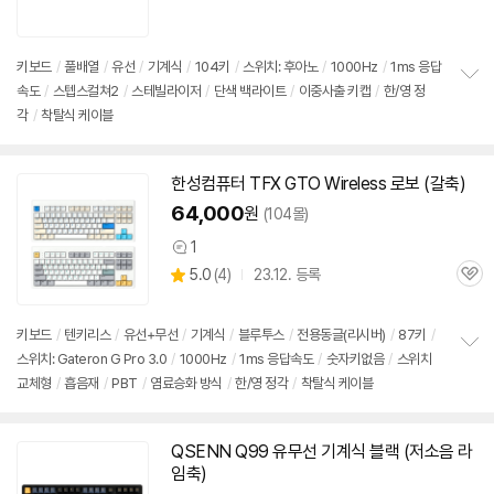
품
심
점
리
뷰
키보드
/
풀배열
/
유선
/
기계식
/
104키
/
스위치: 후아노
/
1000Hz
/
1ms 응답
속도
/
스텝스컬쳐2
/
스테빌라이저
/
단색 백라이트
/
이중사출 키캡
/
한/영 정
정
각
/
착탈식 케이블
보
펼
치
기
한성컴퓨터 TFX GTO Wireless 로보 (갈축)
64,000
원
(104몰)
1
상
상
5.0
(
4)
23.12. 등록
품
관
별
의
품
심
점
견
리
키보드
/
텐키리스
/
유선+무선
/
기계식
/
블루투스
/
전용동글(리시버)
/
87키
/
뷰
스위치: Gateron G Pro 3.0
/
1000Hz
/
1ms 응답속도
/
숫자키없음
/
스위치
정
교체형
/
흡음재
/
PBT
/
염료승화 방식
/
한/영 정각
/
착탈식 케이블
보
펼
치
기
QSENN Q99 유무선
기계식
블랙 (저소음 라
임축)