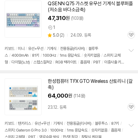
치
QSENN Q75 가스켓 유무선
기계식
블루퍼플
기
(저소음 바다소금축)
47,310
원
(103몰)
1
상
상
5.0
(
2)
24.09. 등록
품
관
별
의
품
심
점
견
리
키보드
/
미니
/
유선+무선
/
기계식
/
전용동글(리시버)
/
블루투
뷰
스
/
4000mAh
/
81키
/
1000Hz
/
1ms 응답속도
/
숫자키없음
/
스위치 교체
정
형
/
다이얼(노브)
/
스텝스컬쳐2
/
RGB 백라이트
/
흡음재
/
PBT
/
이중사출 키
보
펼
캡
/
한/영 정각
/
착탈식 케이블
치
기
한성컴퓨터 TFX GTO Wireless 산토리니 (갈
축)
64,000
원
(114몰)
23.12. 등록
관
심
키보드
/
텐키리스
/
유선+무선
/
기계식
/
전용동글(리시버)
/
블루투스
/
87키
/
스위치: Gateron G Pro 3.0
/
1000Hz
/
1ms 응답속도
/
숫자키없음
/
흡음재
/
정
스위치 교체형
/
PBT
/
염료승화 방식
/
한/영 정각
/
착탈식 케이블
보