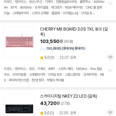
키보드
/
텐키리스
/
유선+무선
/
기계식
/
전용동글(리시버)
/
블루투스
/
4000m
Ah
/
87키
/
8000Hz
/
숫자키없음
/
매크로키
/
RGB 백라이트
/
CNC 풀 알루
정
미늄
/
스테빌라이저
/
스위치 교체형
/
흡음재
/
다이얼(노브)
/
C타입 포
보
펼
트
/
PBT
/
이중사출 키캡
/
한/영 정각
/
착탈식 케이블
치
기
CHERRY MX BOARD 3.0S TKL 핑크 (갈
동
축)
영
상
103,550
원
(80몰)
100,280원 [롯데ON] 롯데카드
상
5.0
(
9)
22.07. 등록
관
별
품
심
점
리
키보드
/
텐키리스
/
유선
/
기계식
/
88키
/
스위치: 체리
/
1000Hz
/
1ms 응답
뷰
속도
/
숫자키없음
/
스테빌라이저
/
C타입 포트
/
스텝스컬쳐2
/
금속하우징
/
AB
정
S
/
레이저각인 키캡
/
한/영 정각
/
착탈식 케이블
보
펼
치
기
스카이디지탈 NKEY Z2 LED (갈축)
43,720
원
(27몰)
상
3.0
(
3)
22.05. 등록
관
별