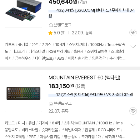
450,640
원
(7몰)
432,041원 [SSG.COM] 현대카드 / 무이자 최대 3개
월
브랜드로그
상
5.0
(
9)
22.09. 등록
관
별
품
심
점
키보드
/
풀배열
/
유선
/
기계식
/
104키
/
스위치: 체리
/
1000Hz
/
1ms 응답속
리
도
/
매크로키
/
비키스타일
/
RGB 백라이트
/
흡음재
/
스위치 교체형
/
스테빌라
정
뷰
이저
/
금속하우징
/
다이얼(노브)
/
ABS
/
이중사출 키캡
/
영문 정각
/
추가키캡: 1
보
펼
개
/
착탈식 케이블
/
직조(패브릭) 케이블
/
추가스위치: 5개
/
착탈식 미디어독
/
치
착탈식 넘버패드
기
MOUNTAIN EVEREST 60 (텍타일)
동
영
183,150
원
(12몰)
상
177,714원 [이마트몰] 현대카드 / 무이자 최대 3개월
브랜드로그
22.07. 등록
관
심
키보드
/
미니
/
유선
/
기계식
/
64키
/
스위치: MOUNTAIN
/
1000Hz
/
1ms
응답속도
/
비키스타일
/
숫자키없음
/
스테빌라이저
/
흡음재
/
RGB 백라이트
/
정
스위치 교체형
/
PBT
/
이중사출 키캡
/
영문 정각
/
추가키캡: 1개
/
직조(패브릭)
보