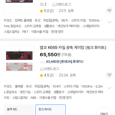
2
브랜드로그
상
상
5.0
(
2)
23.11. 등록
품
관
별
의
품
심
점
견
키보드
/
컴팩트 풀배열
/
유선
/
무접점(광축)
/
95키
/
스위치: 카일
/
1000Hz
/
리
1ms 응답속도
/
스위치 교체형
/
생활방수
/
레인보우 백라이트
/
스테빌라이저
/
정
뷰
스텝스컬쳐2
/
PBT
/
이중사출 키캡
/
한/영 정각
보
펼
치
기
앱코 K669 카일 광축 게이밍 (핑크 화이트)
65,550
원
(118몰)
63,480원 [롯데ON] 롯데카드
브랜드로그
상
4.5
(
2)
23.04. 등록
관
별
품
심
점
리
키보드
/
풀배열
/
유선
/
무접점(광축)
/
104키
/
스위치: 카일
/
1000Hz
/
0.2m
뷰
s 응답속도
/
방진기능
/
스위치 교체형
/
생활방수
/
스테빌라이저
/
레인보우 백라
정
이트
/
스텝스컬쳐2
/
ABS
/
이중사출 키캡
/
한/영 정각
보
펼
치
블랙 레드
핑크 화이트
기
더보기