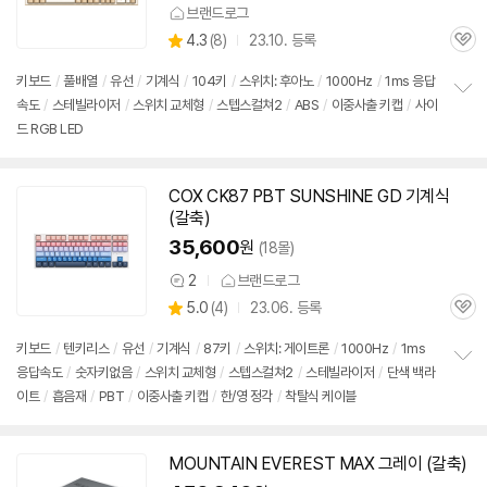
브랜드로그
상
4.3
(
8)
23.10. 등록
관
별
품
심
점
키보드
/
풀배열
/
유선
/
기계식
/
104키
/
스위치: 후아노
/
1000Hz
/
1ms 응답
리
속도
/
스테빌라이저
/
스위치 교체형
/
스텝스컬쳐2
/
ABS
/
이중사출 키캡
/
사이
정
뷰
드 RGB LED
보
펼
치
기
COX CK87 PBT SUNSHINE GD
기계식
(갈축)
35,600
원
(18몰)
2
브랜드로그
상
상
5.0
(
4)
23.06. 등록
품
관
별
의
품
심
점
견
키보드
/
텐키리스
/
유선
/
기계식
/
87키
/
스위치: 게이트론
/
1000Hz
/
1ms
리
응답속도
/
숫자키없음
/
스위치 교체형
/
스텝스컬쳐2
/
스테빌라이저
/
단색 백라
정
뷰
이트
/
흡음재
/
PBT
/
이중사출 키캡
/
한/영 정각
/
착탈식 케이블
보
펼
치
기
MOUNTAIN EVEREST MAX 그레이 (갈축)