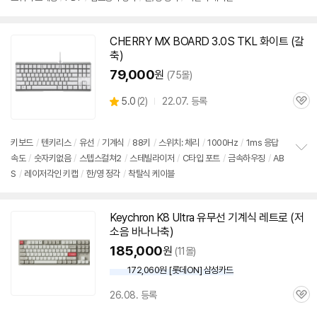
펼
치
기
CHERRY MX BOARD 3.0S TKL 화이트 (갈
동
축)
영
상
79,000
원
(75몰)
상
5.0
(
2)
22.07. 등록
관
별
품
심
점
리
키보드
/
텐키리스
/
유선
/
기계식
/
88키
/
스위치: 체리
/
1000Hz
/
1ms 응답
뷰
속도
/
숫자키없음
/
스텝스컬쳐2
/
스테빌라이저
/
C타입 포트
/
금속하우징
/
AB
정
S
/
레이저각인 키캡
/
한/영 정각
/
착탈식 케이블
보
펼
치
기
Keychron K8 Ultra 유무선
기계식
레트로 (저
소음 바나나축)
185,000
원
(11몰)
172,060원 [롯데ON] 삼성카드
26.08. 등록
관
심