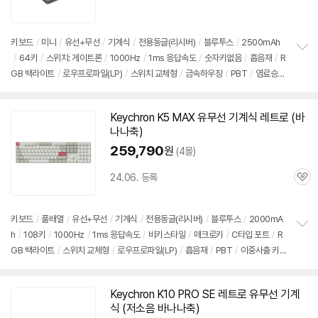
심
키보드
/
미니
/
유선+무선
/
기계식
/
전용동글(리시버)
/
블루투스
/
2500mAh
/
64키
/
스위치: 게이트론
/
1000Hz
/
1ms 응답속도
/
숫자키없음
/
흡음재
/
R
정
GB 백라이트
/
로우프로파일(LP)
/
스위치 교체형
/
금속하우징
/
PBT
/
염료승화
보
펼
방식
/
한/영 정각
/
추가키캡: 11개
/
착탈식 케이블
치
기
Keychron K5 MAX 유무선
기계식
레트로 (바
나나축)
259,790
원
(4몰)
24.06. 등록
관
심
키보드
/
풀배열
/
유선+무선
/
기계식
/
전용동글(리시버)
/
블루투스
/
2000mA
h
/
108키
/
1000Hz
/
1ms 응답속도
/
비키스타일
/
매크로키
/
C타입 포트
/
R
정
GB 백라이트
/
스위치 교체형
/
로우프로파일(LP)
/
흡음재
/
PBT
/
이중사출 키
보
펼
캡
/
영문 정각
/
착탈식 케이블
치
기
Keychron K10 PRO SE 레트로 유무선
기계
식
(저소음 바나나축)