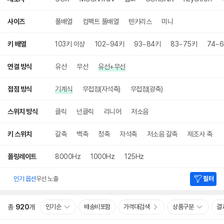
사이즈
풀배열
컴팩트 풀배열
텐키리스
미니
키 배열
103키 이상
102~94키
93~84키
83~75키
74~
연결 방식
유선
무선
유선+무선
접점 방식
기계식
무접점(자석축)
무접점(광축)
스위치 방식
클릭
넌클릭
리니어
저소음
키 스위치
갈축
백축
청축
자석축
저소음 갈축
제조사 축
폴링레이트
8000Hz
1000Hz
125Hz
인기 옵션
우선 노출
필터
총
920
개
인기순
배송비포함
가격대검색
상품구분
결