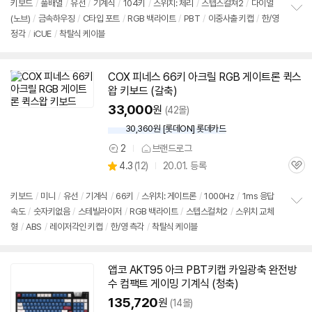
리
키보드
/
풀배열
/
유선
/
기계식
/
104키
/
스위치: 체리
/
스텝스컬쳐2
/
다이얼
뷰
(노브)
/
금속하우징
/
C타입 포트
/
RGB 백라이트
/
PBT
/
이중사출 키캡
/
한/영
정
정각
/
iCUE
/
착탈식 케이블
보
펼
치
기
COX 피네스 66키 아크릴 RGB 게이트론 퀵스
왑
키보드
(갈축)
33,000
원
(42몰)
30,360원 [롯데ON] 롯데카드
2
브랜드로그
상
상
4.3
(
12)
20.01. 등록
품
관
별
의
품
심
점
견
리
키보드
/
미니
/
유선
/
기계식
/
66키
/
스위치: 게이트론
/
1000Hz
/
1ms 응답
뷰
속도
/
숫자키없음
/
스테빌라이저
/
RGB 백라이트
/
스텝스컬쳐2
/
스위치 교체
정
형
/
ABS
/
레이저각인 키캡
/
한/영 측각
/
착탈식 케이블
보
펼
치
기
앱코 AKT95 아크 PBT키캡 카일광축 완전방
수 컴팩트 게이밍
기계식
(청축)
135,720
원
(14몰)