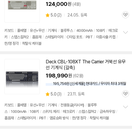
124,000
원
(4몰)
상
5.0
(
2)
24.05. 등록
관
별
품
심
점
리
키보드
/
풀배열
/
유선+무선
/
기계식
/
블루투스
/
4000mAh
/
108키
/
매크로
뷰
키
/
스텝스컬쳐2
/
흡음재
/
스테빌라이저
/
C타입 포트
/
PBT
/
이중사출 키캡
/
정
한/영 정각
/
착탈식 케이블
보
펼
치
기
Deck CBL-108XT The Carrier 거북선 유무
선
기계식
(갈축)
198,990
원
(62몰)
195,756원 [신세계몰] 현대카드 / 무이자 최대 3개월
상
5.0
(
3)
23.11. 등록
관
별
품
심
점
키보드
/
풀배열
/
유선+무선
/
기계식
/
전용동글(리시버)
/
블루투
리
스
/
1000mAh
/
108키
/
스위치: 체리
/
매크로키
/
스텝스컬쳐2
/
금속하우징
/
정
뷰
흡음재
/
스테빌라이저
/
PBT
/
염료승화 방식
/
한/영 정각
/
착탈식 케이블
보
펼
치