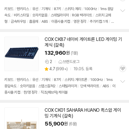
별
품
심
점
키보드
/
텐키리스
/
유선
/
기계식
/
87키
/
스위치: 체리
/
1000Hz
/
1ms 응답
리
속도
/
비키스타일
/
숫자키없음
/
스테빌라이저
/
RGB 백라이트
/
스위치 교체
정
뷰
형
/
금속하우징
/
흡음재
/
ABS
/
이중사출 키캡
/
영문 정각
/
추가키캡: 1개
/
직
보
펼
조(패브릭) 케이블
/
착탈식 케이블
/
추가스위치: 5개
치
기
COX CK87 네이비 게이트론 LED 게이밍
기
계식
(갈축)
132,960
원
(1몰)
2
브랜드로그
상
상
4.7
(
999+)
19.05. 등록
품
관
별
의
품
심
점
견
키보드
/
텐키리스
/
유선
/
기계식
/
87키
/
스위치: 게이트론
/
1000Hz
/
1ms
리
응답속도
/
숫자키없음
/
스텝스컬쳐2
/
스테빌라이저
/
단색 백라이트
/
ABS
/
이
정
뷰
중사출 키캡
/
한/영 정각
/
직조(패브릭) 케이블
보
펼
치
기
COX CK01 SAHARA HUANO 퀵스압 게이
밍
기계식
(갈축)
55,900
원
(6몰)