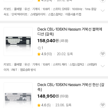
4.3
(
24)
20.12. 등록
품
관
별
의
품
심
점
견
키보드
/
풀배열
/
유선
/
기계식
/
108키
/
스위치: 오테뮤
/
1000Hz
/
1ms 응답
리
속도
/
단색 백라이트
/
스테빌라이저
/
스텝스컬쳐2
/
이중사출 키캡
정
뷰
보
펼
치
Deck CBL-108XN Hassium 거북선 블랙에
기
디션 (갈축)
158,040
원
(48몰)
1
상
상
4.9
(
10)
20.02. 등록
품
관
별
의
품
심
점
견
리
키보드
/
풀배열
/
유선
/
기계식
/
108키
/
스위치: 체리
/
스텝스컬쳐2
/
스테빌라
뷰
이저
/
PBT
/
염료승화 방식
정
보
펼
치
Deck CBL-108XN Hassium 거북선 한산 (갈
기
축)
148,950
원
(69몰)
상
4.6
(
5)
23.06. 등록
관
별