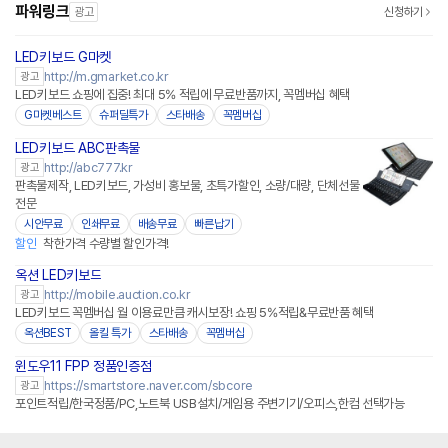
파워링크
광고
신청하기
LED키보드 G마켓
http://m.gmarket.co.kr
광고
LED키보드 쇼핑에 집중! 최대 5% 적립에 무료반품까지, 꼭멤버십 혜택
G마켓베스트
슈퍼딜특가
스타배송
꼭멤버십
LED키보드 ABC판촉물
http://abc777.kr
광고
판촉물제작, LED키보드, 가성비 홍보물, 초특가할인, 소량/대량, 단체선물
전문
시안무료
인쇄무료
배송무료
빠른납기
할인
착한가격 수량별 할인가격!
옥션 LED키보드
http://mobile.auction.co.kr
광고
LED키보드 꼭멤버십 월 이용료만큼 캐시보장! 쇼핑 5%적립&무료반품 혜택
옥션BEST
올킬 특가
스타배송
꼭멤버십
윈도우11 FPP 정품인증점
네이버페이 플러스
https://smartstore.naver.com/sbcore
광고
포인트적립/한국정품/PC,노트북 USB설치/게임용 주변기기/오피스,한컴 선택가능