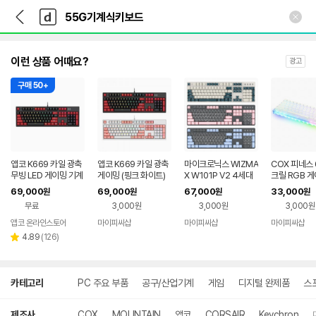
뒤
다
본문 바로가기
다
로
나
나
가
와
와
기
메
인
이런 상품 어때요?
광고
구매 50+
앱코 K669 카일 광축
앱코 K669 카일 광축
마이크로닉스 WIZMA
COX 피네스 
무빙 LED 게이밍 기계
게이밍 (핑크 화이트)
X W101P V2 4세대
크릴 RGB 
식 키보드 블랙 레드,
광축 완전방수 PBT
퀵스왑 키보드 
69,000
69,000
67,000
33,000
원
원
원
원
청축
(피코크 그린)
무료
3,000원
3,000원
3,000원
앱코 온라인스토어
마이피씨샵
마이피씨샵
마이피씨샵
리
4.89
(
126
)
별
뷰
점
수
상
카테고리
PC 주요 부품
공구/산업기계
게임
디지털 완제품
스
세
검
색
제조사
COX
MOUNTAIN
앱코
CORSAIR
Keychron