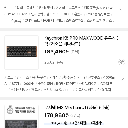
점
리
키보드
/
컴팩트 풀배열
/
유선+무선
/
기계식
/
블루투스
/
전용동글(리시버)
/
40
뷰
00mAh
/
107키
/
인체공학
/
앨리스
/
매크로키
/
흡음재
/
CNC 풀 알루미늄
/
정
다이얼(노브)
/
C타입 포트
/
RGB 백라이트
/
스텝스컬쳐2
/
스위치 교체형
/
스테
보
펼
빌라이저
/
PBT
/
이중사출 키캡
/
한/영 정각
/
착탈식 케이블
치
기
Keychron K8 PRO MAX WOOD 유무선 블
세부정보 열기/접기
랙 (저소음 바나나축)
183,490
원
(11몰)
26.02. 등록
관
심
키보드
/
텐키리스
/
유선+무선
/
기계식
/
전용동글(리시버)
/
블루투스
/
4000m
Ah
/
87키
/
1000Hz
/
숫자키없음
/
RGB 백라이트
/
스테빌라이저
/
C타입 포
정
트
/
스텝스컬쳐2
/
흡음재
/
스위치 교체형
/
PBT
/
이중사출 키캡
/
한/영 정각
/
보
펼
착탈식 케이블
치
기
로지텍 MX Mechanical (정품) (갈축)
동
영
178,980
원
(37몰)
상
166,470원 [CJ온스타일] KB국민카드