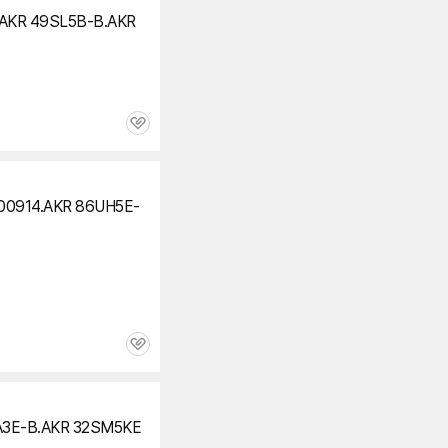
AKR 49SL5B-B.AKR
관
심
00914.AKR 86UH5E-
관
심
A3E-B.AKR 32SM5KE