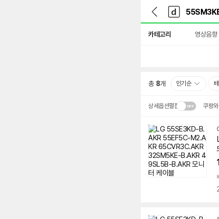
뒤
다
본문 바로가기
다
로
나
나
가
와
와
상
기
메
카테고리
영상음향
세
인
검
색
총
8
개
인기순
배
상세옵션펼침
쿠팡와
설치 환경·지역에 따라
배송·설치비가 달라집니다