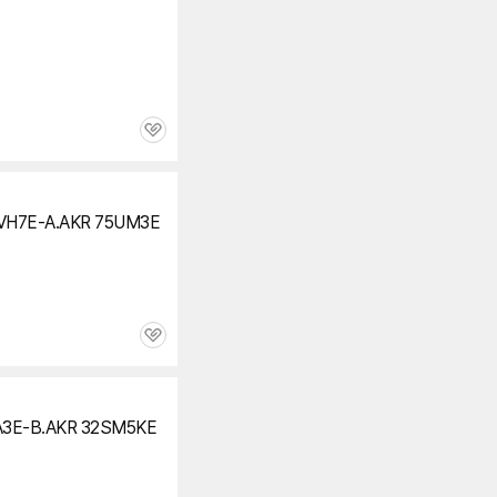
관
심
VH7E-A.AKR 75UM3E
관
심
A3E-B.AKR 32SM5KE