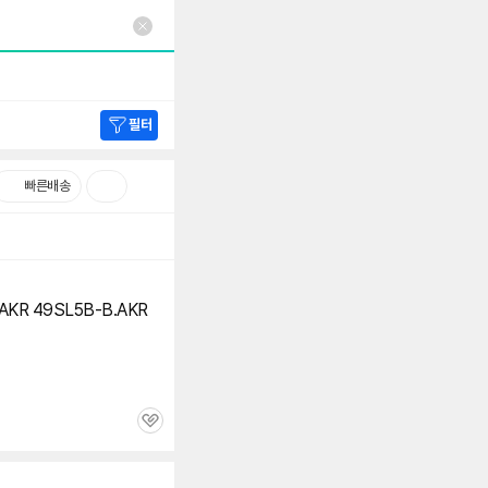
필터
빠른배송
AKR 49SL5B-B.AKR
관
심