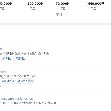
THD-7000 HDM
터 RFHD-1000ESA
D-SUB/DVI/HDMI지
터 RFHD-1000EM
50,000
1,300,000
73,000
1,550,000
원
원
원
원
컴퍼넌트입력
(HDMI 신호만 입력 가
원/피벗/상태A급
(HDMI, 컴퍼넌트, 컴
무료
무료
무료
무료
능)
퍼지트 신호 입력 가
능)
리뷰
3
kr
일 빠른배송, 오늘 주문 내일도착 스타배송
스타배송
꼭멤버십
네이버페이
e.com
, 지금 필요한 순간 바로도착!
방송라인업
라이브쇼특가
9
.naver.com/smartandshop
 좁은 공간도 깔끔하게 연결되는 초슬림 유연한 피복