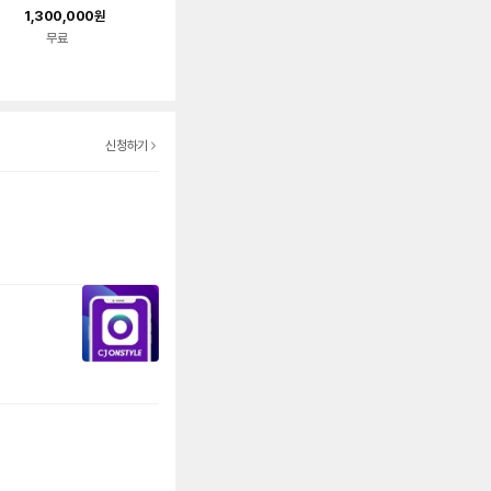
A
00 (HDMI ,컴퍼지트
1,300,000
원
입력 기본)
무료
신청하기