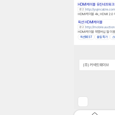
HDMI케이블 유진네트워크
http://yujincable.co
광고
HDMI케이블 4k, HDMI 2.
옥션 HDMI케이블
http://mobile.auction
광고
HDMI케이블 꼭멤버십 월 이
옥션BEST
올킬 특가
스
(주) 커넥트웨이브
이
전
페
이