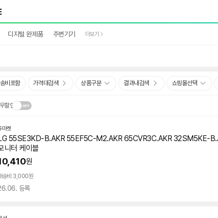
디지털 완제품
주변기기
더보기
송비포함
가격대검색
상품구분
결과내검색
쇼핑몰선택
우할인
G마켓
닫
.
LG 55SE3KD-B.AKR 55EF5C-M2.AKR 65CVR3C.AKR 32SM5KE-B.
기
모니터 케이블
10,410
원
배송비 3,000원
26.06. 등록