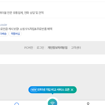
네이버페이 플러스
m
0 케이블 전문 유통업체, 전화 상담 및 견적
.co.kr
용료만큼 캐시보장! 쇼핑 5%적립&무료반품 혜택
타배송
꼭멤버십
PC버전
로그인
개인정보처리방침
고객센터
인터넷 가입 비교 서비스 오픈
NEW
닫기