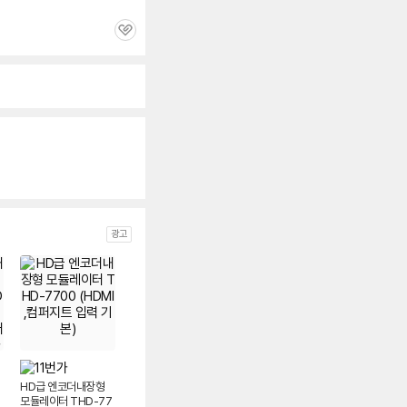
관
심
광고
HD급 엔코더내장형
모듈레이터 THD-77