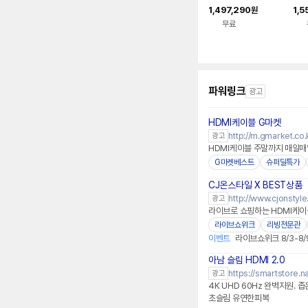
벽걸이형
터 
1,497,290
1,5
원
I 
무료
파워링크
광고
HDMI케이블 G마켓
http://m.gmarket.co.
광고
HDMI케이블 주말까지 매일매
G마켓베스트
슈퍼딜특가
CJ온스타일 X BEST상품
http://www.cjonstyl
광고
라이브로 쇼핑하는 HDMI케이블
라이브쇼위크
리빙전문관
이벤트
라이브쇼위크 8/3-8/
아남 슬림 HDMI 2.0
네이버페이 플러스
https://smartstore
광고
4K UHD 60Hz 완벽지원.
초슬림 유연한피복