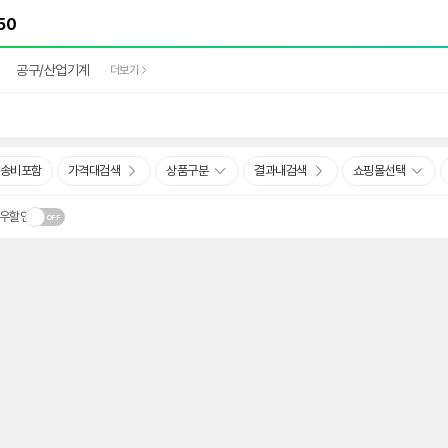
공구/산업기계
더보기
송비포함
가격대검색
상품구분
결과내검색
쇼핑몰선택
우할인