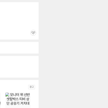
관
심
광고