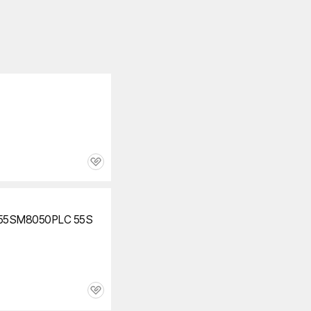
관
심
55SM8050PLC 55S
관
심