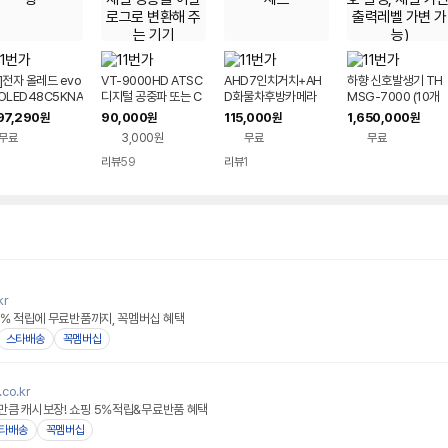
G]전자 올레드 evo
VT-9000HD ATSC
AHD7인치거치+AH
하향 신호발생기 TH
 OLED48C5KNA
디지털 공중파 또는 C
D화물차후방카메라
MSG-7000 (10개
이형
ATV 채널 방송을 아날
+듀얼잭 풀세트
디지털 신호 발생, 채
97,290
90,000
115,000
1,650,000
원
원
원
원
로그로 변환해 주는 기
가변, 출력레벨 가변 
무료
3,000원
무료
무료
기
능)
리뷰
59
리뷰
1
kr
5% 적립에 무료반품까지, 꼭멤버십 혜택
스타배송
꼭멤버십
.co.kr
만큼 캐시보장! 쇼핑 5%적립&무료반품 혜택
타배송
꼭멤버십