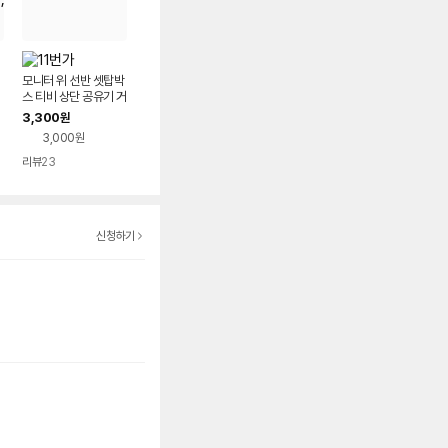
모니터 위 선반 셋탑박
스 티비 상단 공유기 거
널
치대
3,300
원
가
3,000원
리뷰
23
신청하기