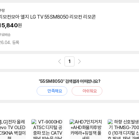
쿠팡
리모컨모아 엘지 LG TV
55SM8050
리모컨 리모콘
15,840
원
무료배송
26.04. 등록
1
'55SM8050' 검색결과 어떠셨나요?
만족해요
아쉬워요