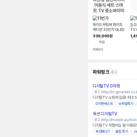
와이드무빙뷰 화이트
[L
에디션 32인치 QLED
TV
FHD 타원형 삼탠바이
벽걸
339,000
1,4
원
미 이동식 세트 스마트
무료
TV 중소바이미
리뷰
45
파워링크
광고
디지털TV G마켓
http://m.gmarket.co.
광고
디지털TV 쇼핑에 집중! 최대 
G마켓베스트
슈퍼딜특가
옥션 디지털TV
http://mobile.auction
광고
디지털TV 꼭멤버십 월 이용료
옥션BEST
올킬 특가
스