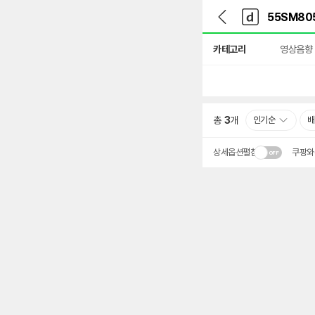
뒤
다
본문 바로가기
다
로
나
나
가
와
와
상
기
메
카테고리
영상음향
세
인
검
색
총
3
개
인기순
배
상세옵션펼침
쿠팡와