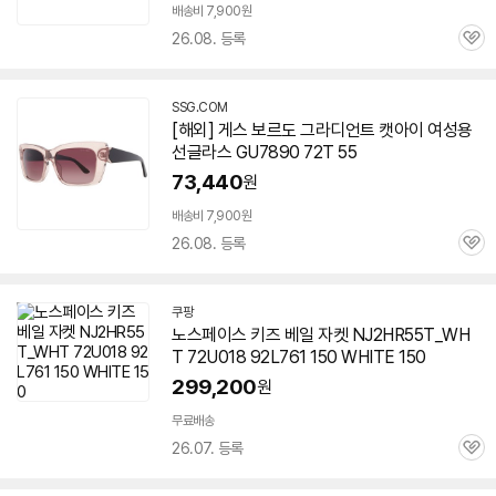
배송비 7,900원
26.08. 등록
관
심
SSG.COM
[해외] 게스 보르도 그라디언트 캣아이 여성용
선글라스 GU7890 72T 55
73,440
원
배송비 7,900원
26.08. 등록
관
심
쿠팡
노스페이스 키즈 베일 자켓 NJ2HR55T_WH
T 72U018 92L761 150 WHITE 150
299,200
원
무료배송
26.07. 등록
관
심