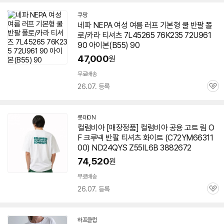
쿠팡
네파 NEPA 여성 여름 러프 기본형 쿨 반팔 폴
로/카라 티셔츠 7L45265 76K235 72U961
90 아이본(B55) 90
47,000
원
무료배송
26.07. 등록
관
심
롯데ON
컬럼비아 [매장정품] 컬럼비아 공용 고트 림 O
F 크루넥 반팔 티셔츠 화이트 (C72YM66311
00) ND24QYS Z55IL6B 3882672
74,520
원
무료배송
26.07. 등록
관
심
하프클럽