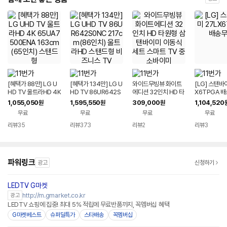
[혜택가 88만] LG U
[혜택가 134만] LG U
와이드무빙뷰 화이트
[LG] 스탠바
HD TV 울트라HD 4K
HD TV 86UR642S
에디션 32인치 HD 타
X6TPGA 
65UA7500ENA 16
0NC 217cm(86인
원형 삼탠바이미 이동
1,055,050
1,595,550
309,000
1,104,520
원
원
원
3cm(65인치) 스탠드
치) 울트라HD 스탠드
식 세트 스마트 TV 중
무료
무료
무료
무료
형
형 비즈니스 TV
소바이미
리뷰
35
리뷰
373
리뷰
2
리뷰
3
파워링크
광고
신청하기
LEDTV G마켓
http://m.gmarket.co.kr
광고
LEDTV 쇼핑에 집중! 최대 5% 적립에 무료반품까지, 꼭멤버십 혜택
G마켓베스트
슈퍼딜특가
스타배송
꼭멤버십