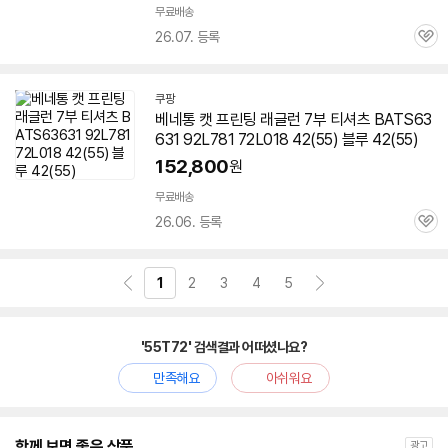
무료배송
26.07. 등록
관
심
쿠팡
베네통 캣 프린팅 래글런 7부 티셔츠 BATS63
631 92L781 72L018 42(55) 블루 42(55)
152,800
원
무료배송
26.06. 등록
관
심
1
2
3
4
5
'55T72' 검색결과 어떠셨나요?
만족해요
아쉬워요
함께 보면 좋은 상품
광고