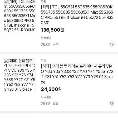
쿠팡
[해외] TCL 55C631 55C635K 55RC630K
55C735 55C635 55C635X1 Max 55S365
C PRO 55T8E Iffalcon iFF55Q72 55HR33
0M0
136,500
원
무료배송
26.08. 등록
관
심
쿠팡
[해외] 안티 블루 라이트 프라이버시 유리 VIV
O Y36 Y35 Y33S Y32 Y76 Y74 Y55S Y72
T Y31 Y51 Y52 Y53 Y77 Y73 Y28 01 3 pie
ce
24,200
원
무료배송
26.08. 등록
관
심