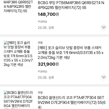
세부정보 열기/접기
BCBG 루밍 PTB6M4P386 Q6R9S2T4 N
4P9Q2R5 멜란지베이지(72) 55
148,700
원
무료배송
26.08. 등록
관
심
쿠팡
[해외] 포크 슬리브 덧발 중장비 부품 스태커
교체용 충돌 보호 1개 6mm3/3.5t135 x 55 x
2.0m/72kg 기본 색상
321,900
원
무료배송
26.08. 등록
관
심
쿠팡
BCBG 올앤선드리 코코 PTA4F7P304 S6T
9V2W4 D7E2F9G4 멜란지베이지(72) 55(6
4)