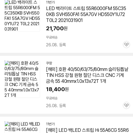
11번가
LED 백라이트 스트립 55R6000FM 55C35
0KB SVH550FA1 55A7GV HD550Y1U72
T0L2 2021031901
21,700
원
무료배송
26.08. 등록
관
심
쿠팡
[해외] 호환 40/50/63/75/80mm 슬리팅톱날
TIN HSS 강철 원형 절단 디스크 CNC 기계
금속 55 40mmx1.0x13x72T 1개
18,400
원
무료배송
26.08. 등록
관
심
11번가
[해외] LED 백LED 스트립 Hi 55A6CG 55R6