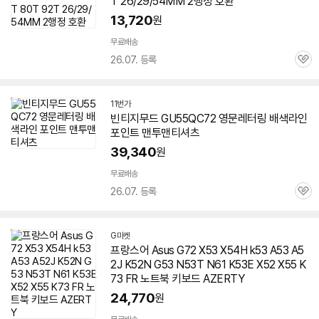
T 26/29/54MM 2행정 호환
13,720
원
무료배송
26.07. 등록
관
심
11번가
빈티지무드 GU55QC72 영문레터링 배색라인
포인트 맨투맨티셔츠
39,340
원
무료배송
26.07. 등록
관
심
G마켓
프랑스어 Asus G72 X53 X54H k53 A53 A5
2J K52N G53 N53T N61 K53E X52 X55 K
73 FR 노트북 키보드 AZERTY
24,770
원