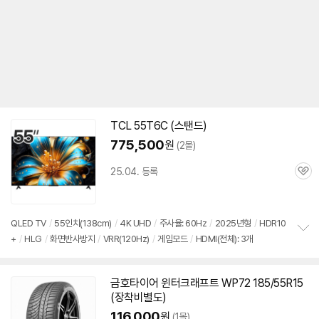
TCL 55T6C (스탠드)
775,500
원
(2몰)
25.04. 등록
관
심
QLED TV
/
55인치(138cm)
/
4K UHD
/
주사율: 60Hz
/
2025년형
/
HDR10
+
/
HLG
/
화면반사방지
/
VRR(120Hz)
/
게임모드
/
HDMI(전체): 3개
정
보
펼
치
금호타이어 윈터크래프트 WP72 185/55R15
기
(장착비별도)
116,000
원
(1몰)