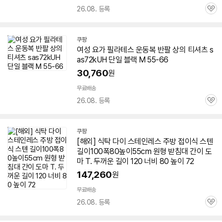
26.08. 등록
관
심
쿠팡
여성 요가 필라테스 운동복 반팔 상의 티셔츠 s
as72kUH 단일 블랙 M 55-66
30,760
원
무료배송
26.08. 등록
관
심
쿠팡
[해외] 식탁 다이 스테인레스 주방 접이식 스텐
길이100폭80높이55cm 원형 받침대 간이 도
마 T. 두꺼운 길이 120 너비 80 높이 72
147,260
원
무료배송
26.08. 등록
관
심