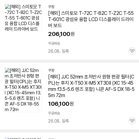
쿠팡
[해외] 스미토모 T-72C T-82C T-Z2C T-55
T-601C 광섬유 융합 LCD 디스플레이 드라이
버 보드
206,100
원
무료배송
26.08. 등록
관
심
쿠팡
[해외] JJC 52mm 초저반사 원형 편광 필터(C
PL)는 후지 X-T50 X-M5 XT30II (XC 15-45
mm f3.5-5.6 렌즈 포함) 니콘 AF-S DX 18-5
5m 72m
106,100
원
무료배송
26.08. 등록
관
심