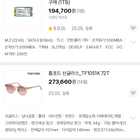
기
구매 (1TB)
194,700
원
(1몰)
1GB당 195원
상
5.0
(
3)
25.05. 등록
관
별
품
심
점
M.2 (2242)
/
SATA3 (6Gb/s)
/
TLC
/
컨트롤러: 기타
/
순차읽기: 550MB/s
/
리
순차쓰기: 500MB/s
/
TRIM
/
SLC캐싱
/
DEVSLP
/
S.M.A.R.T
/
ECC
/
GC
/
정
뷰
MTBF: 200만
보
펼
치
기
톰포드 선글라스_TF1051K 72T
273,660
원
(14몰)
25.05. 등록
관
심
선글라스
/
남녀공용
/
뿔테
/
아시안핏
/
라운드
/
프레임소재: 아세테이트, 메탈
/
그라데이션렌즈
/
렌즈색상: 핑크
/
프레임색상: 핑크
/
무게: 34g
/
구성: 클리너(안
정
경닦이), 케이스
/
전체길이: 157mm
/
다리길이: 145mm
/
렌즈크기: 56x55m
보
펼
m
/
코브릿지: 22mm