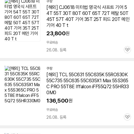
쿠팡
[해외] CJ0618 미터법 영국식 샤프트 기어 5
4T 55T 30T 80T 60T 65T 72T 메탈 50T
45T 57T 40T 기어 35T 25T 피드 20T 메인
기어 40 T t
23,800
원
무료배송
26.08. 등록
관
심
쿠팡
[해외] TCL 55C631 55C635K 55RC630K
55C735 55C635 55C635X1 Max 55S365
C PRO 55T8E Iffalcon iFF55Q72 55HR33
0M0
136,500
원
무료배송
26.08. 등록
관
심