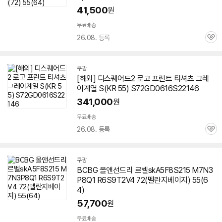
41,500
원
무료배송
26.08. 등록
관
심
쿠팡
[해외] 디스퀘어드2 로고 프린트 티셔츠 그레
이계열 S(KR 55) S72GD0616S22146
341,000
원
무료배송
26.08. 등록
관
심
쿠팡
BCBG 올앤선드리 르벨skA5F8S215 M7N3
P8Q1 R6S9T2V4 72(멜란지베이지) 55(6
4)
57,700
원
무료배송