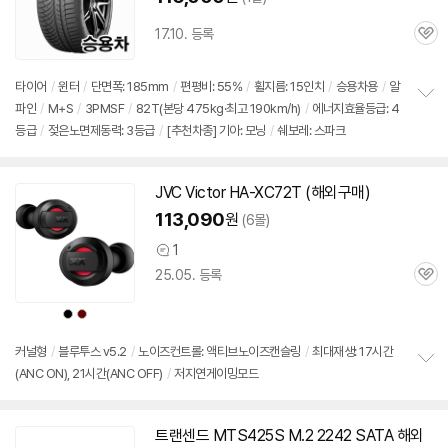
17.10. 등록
관
심
타이어
/
윈터
/
단면폭: 185mm
/
편평비: 55%
/
휠지름: 15인치
/
승용차용
/
알
파인
/
M+S
/
3PMSF
/
82T(본당 475kg·최고 190km/h)
/
에너지효율등급: 4
정
등급
/
젖은노면제동력: 3등급
/
[추천차종] 기아: 모닝
/
쉐보레: 스파크
보
펼
치
기
JVC Victor HA-XC72T (해외구매)
113,090
원
(6몰)
1
상
25.05. 등록
품
관
의
심
견
상
상
품
품
색
색
상
상
커널형
/
블루투스 v5.2
/
노이즈컨트롤: 액티브노이즈캔슬링
/
최대재생: 17시간
(ANC ON), 21시간(ANC OFF)
/
저지연게이밍모드
정
보
펼
치
트랜센드 MTS425S M.2 2242 SATA 해외