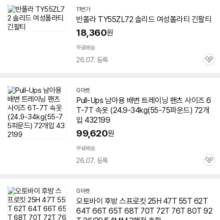
11번가
반폴라 TY55ZL72 솔리드 여성폴라티 긴팔티
18,360
원
무료배송
26.07. 등록
관
심
G마켓
Pull-Ups 남아용 배변 트레이닝 팬츠 사이즈 6
T-7T 속옷 (24.9-34kg(55-75파운드) 72개
입 432199
99,620
원
무료배송
26.07. 등록
관
심
G마켓
오토바이 후방 스프로킷 25H 47T 55T 62T
64T 66T 65T 68T 70T 72T 76T 80T 92