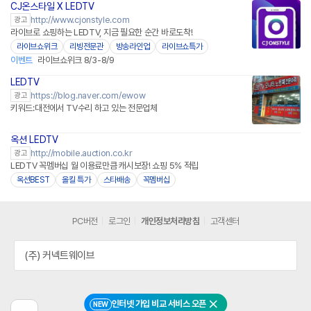
CJ온스타일 X LEDTV
네이버페이
http://www.cjonstyle.com
광고
라이브로 쇼핑하는 LEDTV, 지금 필요한 순간 바로도착!
라이브쇼위크
리빙전문관
방송라인업
라이브쇼특가
이벤트
라이브쇼위크 8/3-8/9
LEDTV
https://blog.naver.com/ewow
광고
키워드:대전에서 TV수리 하고 있는 전문업체
옥션 LEDTV
http://mobile.auction.co.kr
광고
LEDTV 꼭멤버십 월 이용료만큼 캐시보장! 쇼핑 5% 적립
옥션BEST
올킬 특가
스타배송
꼭멤버십
PC버전
로그인
개인정보처리방침
고객센터
(주) 커넥트웨이브
인터넷 가입 비교 서비스 오픈
NEW
닫기