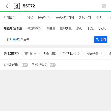
뒤
다
본문 바로가기
다
로
나
나
가
와
와
상
기
메
카테고리
의류
문구/사무
공구/산업기계
생활/주방
취미
디
세
인
검
색
제조사/브랜드
금호타이어
톰포드
트랜센드
JVC
TCL
Victor
인기 옵션
우선 노출
필터
총
1,287
개
인기순
배송비포함
가격대검색
상품구분
상세옵션펼침
쿠팡와우할인