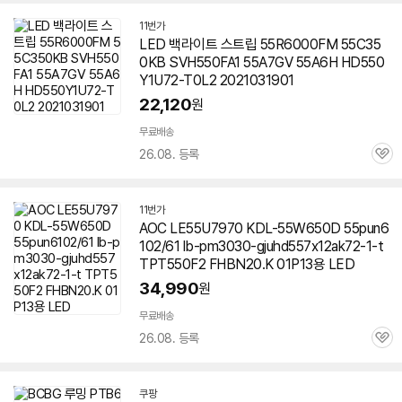
치
기
11번가
LED 백라이트 스트립 55R6000FM 55C35
0KB SVH550FA1 55A7GV 55A6H HD550
Y1U72-T0L2 2021031901
22,120
원
무료배송
26.08. 등록
관
심
11번가
AOC LE55U7970 KDL-55W650D 55pun6
102/61 lb-pm3030-gjuhd557x12ak72-1-t
TPT550F2 FHBN20.K 01P13용 LED
34,990
원
무료배송
26.08. 등록
관
심
쿠팡