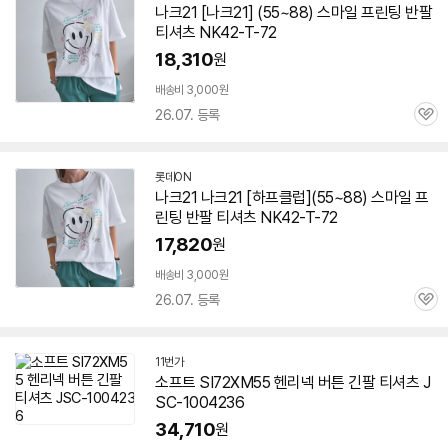
나크21 [나크21] (55~88) 스마일 프린팅 반팔
티셔츠 NK42-T-72
18,310
원
배송비 3,000원
26.07. 등록
관
심
롯데ON
나크21 나크21 [하프클럽](55~88) 스마일 프
린팅 반팔 티셔츠 NK42-T-72
17,820
원
배송비 3,000원
26.07. 등록
관
심
11번가
소프트 SI72XM55 헨리넥 버튼 긴팔 티셔츠 J
SC-1004236
34,710
원