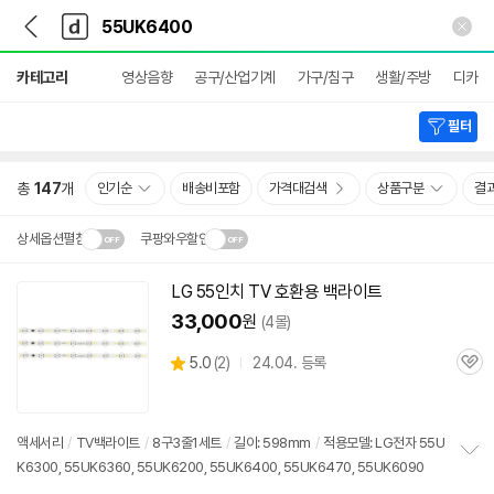
뒤
다
본문 바로가기
다
로
나
나
가
와
와
상
기
메
카테고리
영상음향
공구/산업기계
가구/침구
생활/주방
디카
세
인
검
색
필터
총
147
개
인기순
배송비포함
가격대검색
상품구분
결
상세옵션펼침
쿠팡와우할인
설치 환경·지역에 따라
LG 55인치 TV 호환용 백라이트
닫
배송·설치비가 달라집니다.
33,000
원
(4몰)
기
상
5.0
(
2)
24.04. 등록
관
별
품
심
점
리
뷰
액세서리
/
TV백라이트
/
8구3줄1세트
/
길이: 598mm
/
적용모델: LG전자 55U
K6300, 55UK6360, 55UK6200, 55UK6400, 55UK6470, 55UK6090
정
보