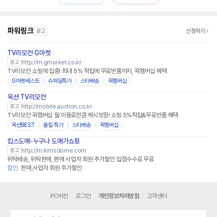
파워링크
광고
신청하기
TV리모컨 G마켓
http://m.gmarket.co.kr
광고
TV리모컨 쇼핑에 집중! 최대 5% 적립에 무료반품까지, 꼭멤버십 혜택
G마켓베스트
슈퍼딜특가
스타배송
꼭멤버십
옥션 TV리모컨
http://mobile.auction.co.kr
광고
TV리모컨 꼭멤버십 월 이용료만큼 캐시보장! 쇼핑 5%적립&무료반품 혜택
옥션BEST
올킬 특가
스타배송
꼭멤버십
킴스도매-누구나 도매가쇼핑
http://m.kimsdome.com
광고
위탁배송, 위탁판매, 판매 사업자 회원 추가할인 입점수수료 무료
할인
판매,사업자 회원 추가할인
PC버전
로그인
개인정보처리방침
고객센터