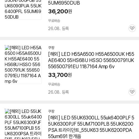
5UM6950DUB
36,200
원
무료배송
26.08. 등록
관
심
쿠팡
[해외] LED H55A6500 H55A6500UK H55
AE6400 55HS68U HSSO 556500791UK
556500791EU 1187164 Amp 6v
33,700
원
무료배송
26.08. 등록
관
심
쿠팡
[해외] LED 55UK6300LL 55uk6400PLF 5
5UK6300PJF 55UM7100PLB 55UK6200
PSA 트라이던트_55UK63 55UK6200PDA
55um691 한개옵