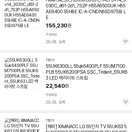
030C_d6f-2d1_7S2P H55A6500UK H55
AE6400 55H8E IC-A-CNDN55D975용 L
E
155,230
원
무료배송
26.08. 등록
관
심
11번가
55UK6300LL 55uk6400PLF 55UM7100
PLB 55UK6200PSA SSC_Trident_55UK6
3 LED 백라이트 스트립
22,540
원
무료배송
26.08. 등록
관
심
11번가
[해외] XIMAIACC LG 55인치 TV 55UK63 5