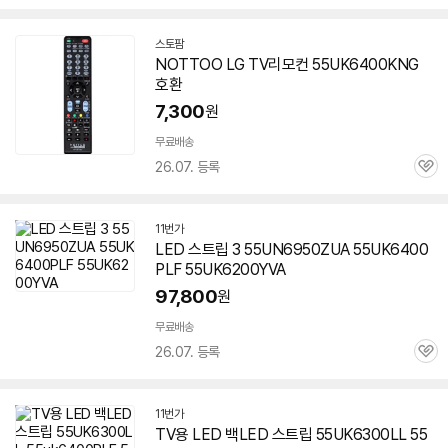
심
스토팜
네
NOTTOO LG TV리모컨 55UK6400KNG
이
호환
버
페
7,300
원
이
무료배송
26.07. 등록
관
심
11번가
LED 스트립 3 55UN6950ZUA 55UK6400
PLF 55UK6200YVA
97,800
원
무료배송
26.07. 등록
관
심
11번가
TV용 LED 백LED 스트립 55UK6300LL 55