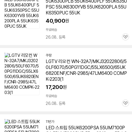
5UK6300PLB 55UK6400PLF 55UK6350
PSC 55UK6300YVB 55UK6200PLA 55U
K6350PUC 55UK
40,900
원
세부정보 열기/접기
무료배송
26.08. 등록
관
심
쿠팡
LGTV 리모컨 WN-32A7/MKJ32022806/5
0LF6070/50PG11DGC/55LX6500/65UK
6820ENF/CNR-2985/47LM6400 COMP
K-2203(1
17,200
원
무료배송
26.08. 등록
관
심
11번가
LED 스트립 55UK6200PSA 55UM7100P