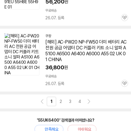
56,200
원
무료배송
26.07. 등록
관
심
쿠팡
[해외] AC-PW20 NP-FW50 더미 배터리 AC
전원 공급 어댑터 DC 커플러 키트 소니 알파 A
5100 A6500 A6400 A6000 A55 02 UK 0
1 CHINA
36,800
원
무료배송
26.07. 등록
관
심
1
2
3
4
'55UK6400' 검색결과 어떠셨나요?
만족해요
아쉬워요