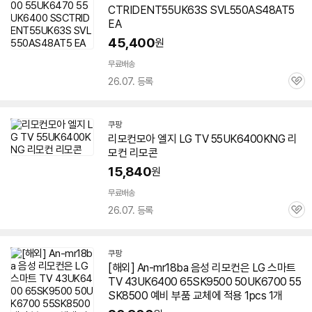
CTRIDENT55UK63S SVL550AS48AT5
EA
45,400
원
무료배송
26.07. 등록
관
심
쿠팡
리모컨모아 엘지 LG TV 55UK6400KNG 리
모컨 리모콘
15,840
원
무료배송
26.07. 등록
관
심
쿠팡
[해외] An-mr18ba 음성 리모컨은 LG 스마트
TV 43UK6400 65SK9500 50UK6700 55
SK8500 예비 부품 교체에 적용 1pcs 1개