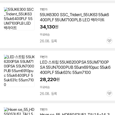
펼
치
11번가
기
55UK6300 SSC_Trident_55UK63 55uk6
400PLF 55UM7100PLB LED 백라이트
34,130
원
무료배송
26.08. 등록
관
심
11번가
LED 스트립 55UK6200PSA 55UM7100P
SA 55UN7000PUB 55um6910puc 55uk6
400PLF 55uk631c 55um7100
28,220
원
무료배송
26.08. 등록
관
심
11번가
Hisen se_55_HD550S3U51_TAL1 5×14_3