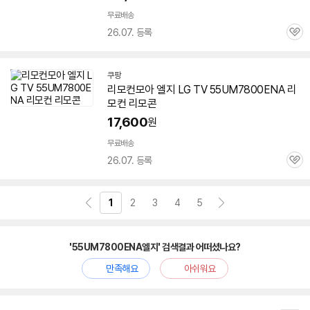
무료배송
26.07. 등록
관
심
쿠팡
리모컨모아
엘지
LG TV
55UM7800ENA
리
모컨 리모콘
17,600
원
무료배송
26.07. 등록
관
심
1
2
3
4
5
'55UM7800ENA엘지' 검색결과 어떠셨나요?
만족해요
아쉬워요