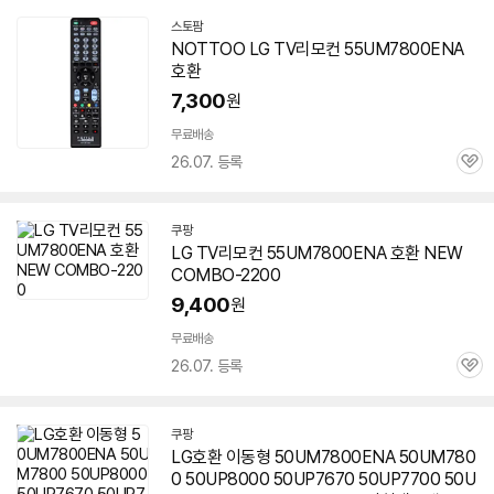
스토팜
네
NOTTOO LG TV리모컨
55UM7800ENA
이
호환
버
페
7,300
원
이
무료배송
26.07. 등록
관
심
쿠팡
LG TV리모컨
55UM7800ENA
호환 NEW
COMBO-2200
9,400
원
무료배송
26.07. 등록
관
심
쿠팡
LG호환 이동형 50UM7800ENA 50UM780
0 50UP8000 50UP7670 50UP7700 50U