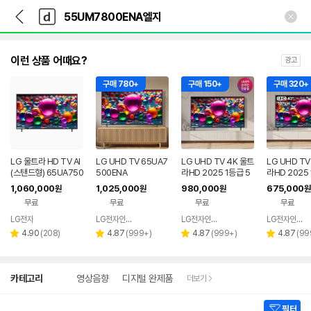
뒤
다
본문 바로가기
다
로
나
나
가
와
와
기
메
인
이런 상품 어때요?
광고
구매 780+
구매 150+
구매 320+
LG 울트라 HD TV AI
LG UHD TV 65UA7
LG UHD TV 4K 울트
LG UHD TV
(스탠드형) 65UA750
500ENA
라HD 2025 1등급 5
라HD 2025
0ENA
5UA7500ENA (138
3UA7500EN
1,060,000
1,025,000
980,000
675,000
원
원
원
원
cm), 스탠드
cm), 스탠드
무료
무료
무료
무료
LG전자
LG전자인증점 신영플러스
LG전자인증점 신영플러스
LG전자인증점 신영플러스
네이버
네이버
리
리
페이
리
페이
리
4.90
(
208
)
4.87
(
999+
)
4.87
(
999+
)
4.87
(
99
별
별
별
별
뷰
뷰
뷰
뷰
점
점
점
점
수
수
수
수
상
카테고리
영상음향
디지털 완제품
더보기
세
검
색
필터