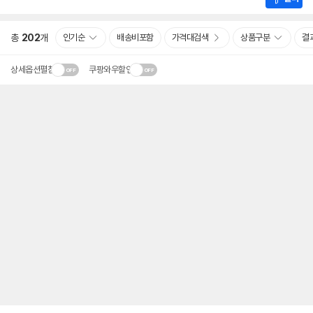
총
202
개
인기순
배송비포함
가격대검색
상품구분
결
상세옵션펼침
쿠팡와우할인