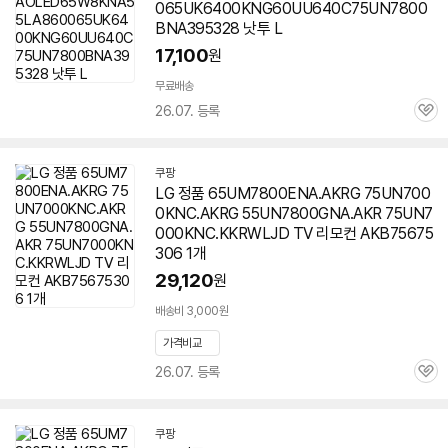
065UK6400KNG60UU640C75UN7800
BNA395328 낫투 L
17,100
원
무료배송
26.07. 등록
관
심
쿠팡
LG 정품 65UM7800ENA.AKRG 75UN700
0KNC.AKRG 55UN7800GNA.AKR 75UN7
000KNC.KKRWLJD TV 리모컨 AKB75675
306 1개
29,120
원
배송비 3,000원
가격비교
26.07. 등록
관
심
쿠팡