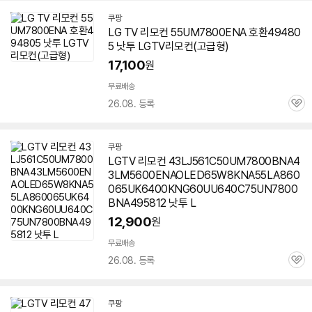
쿠팡
LG TV 리모컨
55UM7800ENA
호환49480
5 낫투 LGTV리모컨(고급형)
17,100
원
무료배송
26.08. 등록
관
심
쿠팡
LGTV 리모컨 43LJ561C50UM7800BNA4
3LM5600ENAOLED65W8KNA55LA860
065UK6400KNG60UU640C75UN7800
BNA495812 낫투 L
12,900
원
무료배송
26.08. 등록
관
심
쿠팡