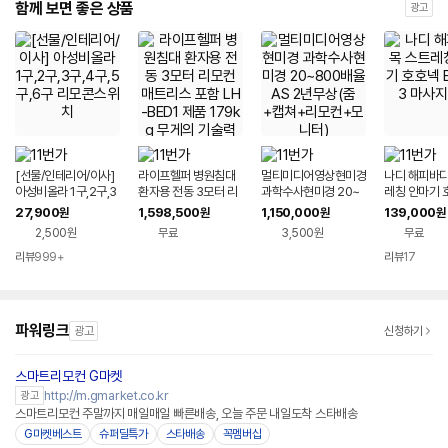
함께 보면 좋은 상품
광고
[선물/인테리어/이사]
라이프헬퍼 병원침대
멀티미디어영상현미경
나디 해피바디
아성비올라 1구,2구,3
환자용 전동 3모터 리
과학수사현미경 20~
레칭 안마기 
구,4구,5구,6구 리모
모컨 매트리스 포함 L
800배율 AS 2년무상
M-333 마사
27,900
1,598,500
1,150,000
139,000
원
원
원
원
콘스위치
H-BED1 제품 179kg
(줌+캡쳐+리모컨+모
2,500원
무료
3,500원
무료
무게의 기술력 침대
니터)
리뷰
999+
리뷰
17
파워링크
광고
신청하기
스마트리모컨 G마켓
http://m.gmarket.co.kr
광고
스마트리모컨 주말까지 매일매일 빠른배송, 오늘 주문 내일도착 스타배송
G마켓베스트
슈퍼딜특가
스타배송
꼭멤버십