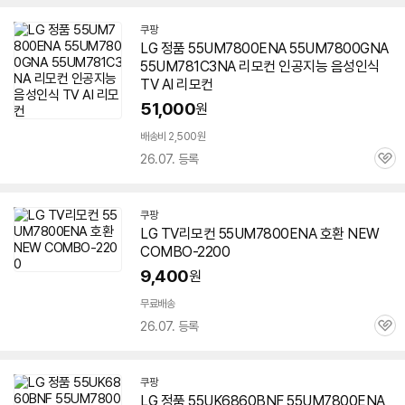
쿠팡
LG 정품
55UM7800ENA
55UM7800GNA
55UM781C3NA 리모컨 인공지능 음성인식
TV AI 리모컨
51,000
원
배송비 2,500원
26.07. 등록
관
심
쿠팡
LG TV리모컨
55UM7800ENA
호환 NEW
COMBO-2200
9,400
원
무료배송
26.07. 등록
관
심
쿠팡
LG 정품 55UK6860BNF
55UM7800ENA