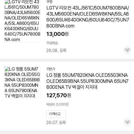
쿠팡
LGTV 리모컨 43LJ561C/50UM7800BNA/
43LM5600ENA/OLED65W8KNA/55LA8
600/65UK6400KNG/60UU640C/75UN7
800BNA com
13,000
원
무료배송
26.08. 등록
관
심
11번가
LG 정품 55UM7820KNA OLED55G3KNA
OLED65B9BNA 55UP8300MNA 65UN7
800ENA TV 벽걸이 지지대
127,570
원
배송비 3,000원
가격비교
26.07. 등록
관
심