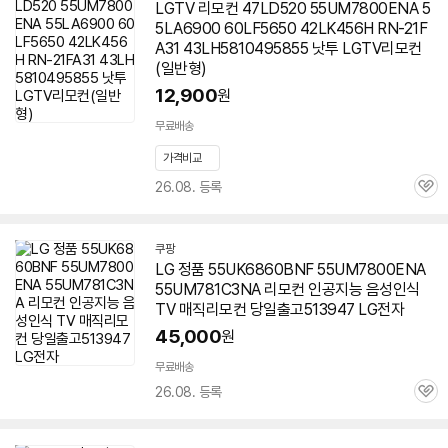
LGTV 리모컨 47LD520
55UM7800ENA
5
5LA6900 60LF5650 42LK456H RN-21F
A31 43LH5810495855 낫투 LGTV리모컨
(일반형)
12,900
원
무료배송
가격비교
26.08. 등록
관
심
쿠팡
세부정보 열기/접기
LG 정품 55UK6860BNF
55UM7800ENA
55UM781C3NA 리모컨 인공지능 음성인식
TV 매직리모컨 당일출고513947 LG전자
45,000
원
무료배송
26.08. 등록
관
심