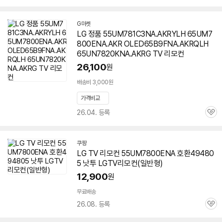
심
G마켓
LG 정품 55UM781C3NA.AKRYLH 65UM7
800ENA.AKR OLED65B9FNA.AKRQLH
65UN7820KNA.AKRG TV 리모컨
26,100
원
배송비 3,000원
가격비교
26.04. 등록
관
심
쿠팡
LG TV 리모컨
55UM7800ENA
호환49480
5 낫투 LGTV리모컨(일반형)
12,900
원
무료배송
26.08. 등록
관
심