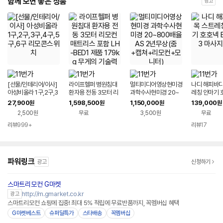
함께 보면 좋은 상품
광고
[선물/인테리어/이사]
라이프헬퍼 병원침대
멀티미디어영상현미경
나디 해피바디
아성비올라 1구,2구,3
환자용 전동 3모터 리
과학수사현미경 20~
레칭 안마기 
구,4구,5구,6구 리모
모컨 매트리스 포함 L
800배율 AS 2년무상
M-333 마사
27,900
1,598,500
1,150,000
139,000
원
원
원
원
콘스위치
H-BED1 제품 179kg
(줌+캡쳐+리모컨+모
2,500원
무료
3,500원
무료
무게의 기술력 침대
니터)
리뷰
999+
리뷰
17
파워링크
광고
신청하기
스마트리모컨 G마켓
http://m.gmarket.co.kr
광고
스마트리모컨 쇼핑에 집중! 최대 5% 적립에 무료반품까지, 꼭멤버십 혜택
G마켓베스트
슈퍼딜특가
스타배송
꼭멤버십