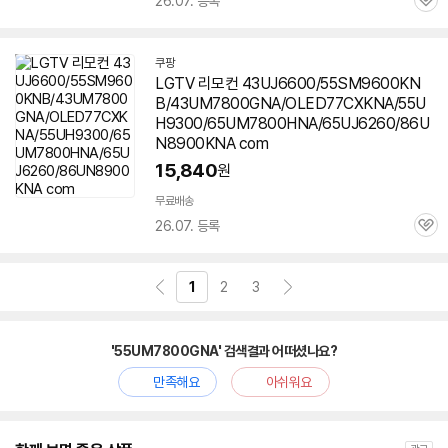
26.07. 등록
관
심
쿠팡
LGTV 리모컨 43UJ6600/55SM9600KN
B/43UM7800GNA/OLED77CXKNA/55U
H9300/65UM7800HNA/65UJ6260/86U
N8900KNA com
15,840
원
무료배송
26.07. 등록
관
심
1
2
3
'55UM7800GNA' 검색결과 어떠셨나요?
만족해요
아쉬워요