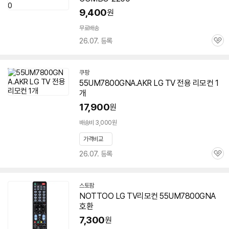
9,400
원
무료배송
26.07. 등록
관
심
쿠팡
55UM7800GNA.AKR LG TV 전용 리모컨 1
개
17,900
원
배송비 3,000원
가격비교
26.07. 등록
관
심
스토팜
네
NOTTOO LG TV리모컨
55UM7800GNA
이
호환
버
페
7,300
원
이