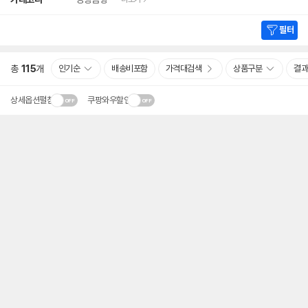
세
검
색
필터
총
115
개
인기순
배송비포함
가격대검색
상품구분
결과
상세옵션펼침
쿠팡와우할인