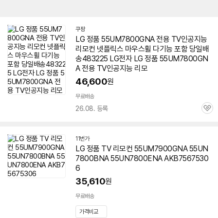
쿠팡
LG 정품
55UM7800GNA
전용 TV인공지능
리모컨 넷플릭스 마우스휠 다기능 포함 당일배
송483225 LG전자 LG 정품
55UM7800GN
A
전용 TV인공지능 리모
46,600
원
무료배송
26.08. 등록
관
심
11번가
LG 정품 TV 리모컨 55UM7900GNA 55UN
7800BNA 55UN7800ENA AKB7567530
6
35,610
원
무료배송
가격비교