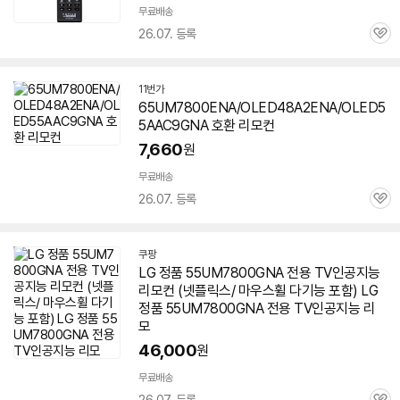
무료배송
26.07. 등록
관
심
11번가
65UM7800ENA/OLED48A2ENA/OLED5
5AAC9GNA 호환 리모컨
7,660
원
무료배송
26.07. 등록
관
심
쿠팡
LG 정품
55UM7800GNA
전용 TV인공지능
리모컨 (넷플릭스/ 마우스휠 다기능 포함) LG
정품
55UM7800GNA
전용 TV인공지능 리
모
46,000
원
무료배송