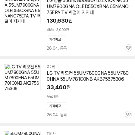
LG 정품 55UN7800BNA 42LX1QKNA 55
UM7900GNA OLED55CXBNA 65NANO
75EPA TV 벽걸이 지지대
130,630
원
배송비 3,000원
가격비교
26.04. 등록
관
심
G마켓
LG TV 리모컨
55UM7800GNA
55UM780
0HNA 55UM781C0NB AKB75675306
33,460
원
무료배송
가격비교
26.04. 등록
관
심
11번가