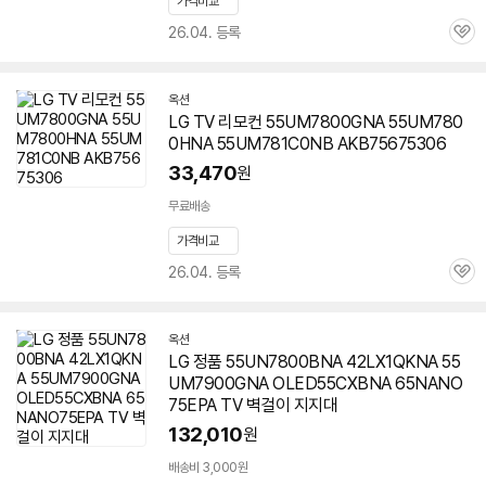
가격비교
26.04. 등록
관
심
옥션
LG TV 리모컨
55UM7800GNA
55UM780
0HNA 55UM781C0NB AKB75675306
33,470
원
무료배송
가격비교
26.04. 등록
관
심
옥션
LG 정품 55UN7800BNA 42LX1QKNA 55
UM7900GNA OLED55CXBNA 65NANO
75EPA TV 벽걸이 지지대
132,010
원
배송비 3,000원