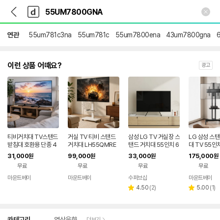
뒤
다
본문 바로가기
다
로
나
나
가
와
와
기
메
연관
55um781c3na
55um781c
55um7800ena
43um7800gna
인
이런 상품 어때요?
광고
티비거치대 TV스탠드
거실 TV 티비 스탠드
삼성 LG TV 거실장 스
LG 삼성 스
받침대 호환용 단종 4
거치대 LH55QMRE
탠드 거치대 55인치 6
대 TV 55인치
2PQ20D N501UHD
BGCXKR 55UM78
0인치 60PA6900 O
6900 60인
31,000
99,000
33,000
175,000
원
원
원
원
55UM7800GNA U
00GNA UDL550C
LED55E6K 55UM7
55E6K 55
무료
무료
무료
무료
DL550CT 42LH37
T
800GNA 60UJ660
GNA 60UJ
YD
0 호환제품
마운트베이
마운트베이
수퍼브샵
마운트베이
네이버
네이버
네이버
페이
페이
리
페이
리
4.50
(
2
)
5.00
(
1
)
별
별
뷰
뷰
점
점
수
수
상
카테고리
영상음향
더보기