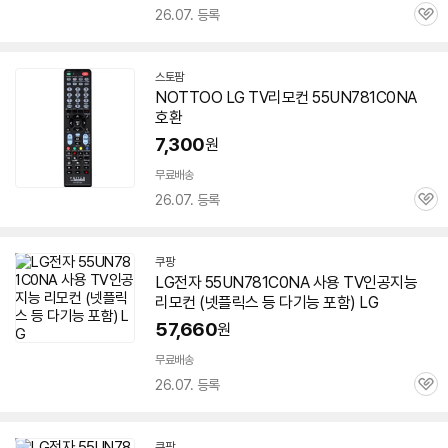
26.07. 등록
관
심
스토팜
네
NOTTOO LG TV리모컨
55UN781C0NA
이
호환
버
페
7,300
원
이
무료배송
26.07. 등록
관
심
쿠팡
LG전자
55UN781C0NA
사용 TV인공지능
리모컨 (넷플릭스 등 다기능 포함) LG
57,660
원
무료배송
26.07. 등록
관
심
쿠팡