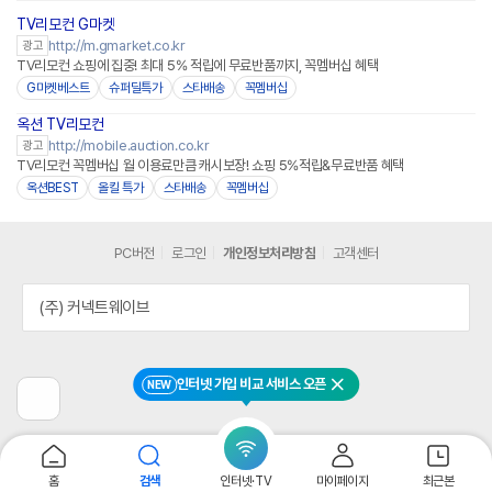
TV리모컨 G마켓
http://m.gmarket.co.kr
광고
TV리모컨 쇼핑에 집중! 최대 5% 적립에 무료반품까지, 꼭멤버십 혜택
G마켓베스트
슈퍼딜특가
스타배송
꼭멤버십
옥션 TV리모컨
http://mobile.auction.co.kr
광고
TV리모컨 꼭멤버십 월 이용료만큼 캐시보장! 쇼핑 5%적립&무료반품 혜택
옥션BEST
올킬 특가
스타배송
꼭멤버십
PC버전
로그인
개인정보처리방침
고객센터
(주) 커넥트웨이브
인터넷 가입 비교 서비스 오픈
NEW
닫기
이
전
페
이
지
홈
검색
인터넷·TV
마이페이지
최근본
로