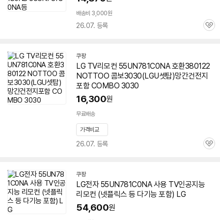
배송비 3,000원
26.07. 등록
관
심
쿠팡
LG TV리모컨
55UN781C0NA
호환380122
NOTTOO 콤보3030(LGU셋탑)망간건전지
포함 COMBO 3030
16,300
원
무료배송
가격비교
26.07. 등록
관
심
쿠팡
LG전자
55UN781C0NA
사용 TV인공지능
리모컨 (넷플릭스 등 다기능 포함) LG
54,600
원