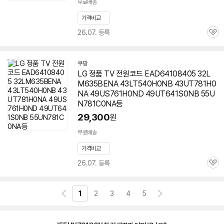
무료배송
가격비교
26.07. 등록
관
심
쿠팡
LG 정품 TV 전원코드 EAD64108405 32L
M635BENA 43LT540H0NB 43UT781H0
NA 49US761H0ND 49UT641S0NB
55U
N781C0NA
등
29,300
원
무료배송
가격비교
26.07. 등록
관
심
1
2
3
4
5