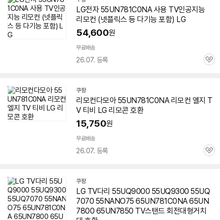
LG전자
55UN781C0NA
사용 TV인공지능
리모컨 (넷플릭스 등 다기능 포함) LG
54,600
원
무료배송
26.07. 등록
관
심
쿠팡
리모컨다모아
55UN781C0NA
리모컨 엘지 T
V 티비 LG 리모콘 호환
15,750
원
무료배송
26.07. 등록
관
심
쿠팡
LG TV다리 55UQ9000 55UQ9300 55UQ
7070 55NANO75 65UN781C0NA 65UN
7800 65UN7850 TV스탠드 회전대형거치