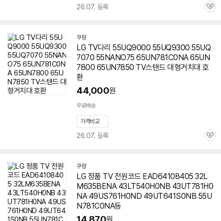
26.07. 등록
관
심
쿠팡
LG TV다리 55UQ9000 55UQ9300 55UQ
7070 55NANO75 65UN781C0NA 65UN
7800 65UN7850 TV스탠드 대형거치대 호
환
44,000
원
무료배송
가격비교
26.07. 등록
관
심
쿠팡
LG 정품 TV 전원코드 EAD64108405 32L
M635BENA 43LT540H0NB 43UT781H0
NA 49US761H0ND 49UT641S0NB
55U
N781C0NA
등
14,870
원