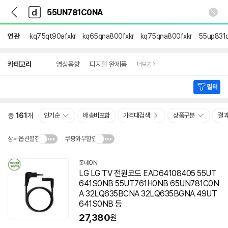
뒤
다
본문 바로가기
다
로
나
나
가
와
와
기
메
연관
kq75qt90afxkr
kq65qna800fxkr
kq75qna800fxkr
55up831
인
상
카테고리
영상음향
디지털 완제품
더보기
세
검
색
필터
총
161
개
인기순
배송비포함
가격대검색
상품구분
결
상세옵션펼침
쿠팡와우할인
설치 환경·지역에 따라
롯데ON
닫
배송·설치비가 달라집니다.
LG LG TV 전원코드 EAD64108405 55UT
기
641S0NB 55UT761H0NB 65UN781C0N
A 32LQ635BCNA 32LQ635BGNA 49UT
641S0NB 등
27,380
원