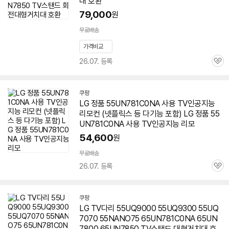
대 호환
79,000
원
무료배송
가격비교
26.07. 등록
관
심
쿠팡
LG 정품
55UN781C0NA
사용 TV인공지능
리모컨 (넷플릭스 등 다기능 포함) LG 정품
55
UN781C0NA
사용 TV인공지능 리모
54,600
원
무료배송
26.07. 등록
관
심
쿠팡
LG TV다리 55UQ9000 55UQ9300 55UQ
7070 55NANO75 65UN781C0NA 65UN
7800 65UN7850 TV스탠드 대형거치대 호