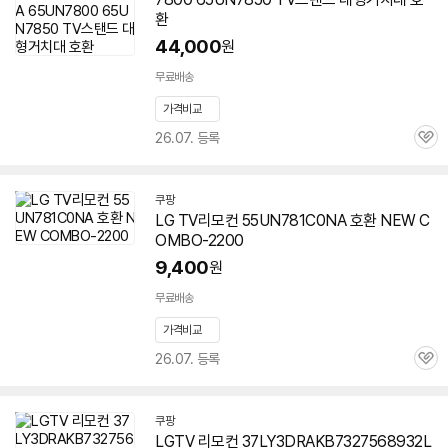
환
44,000
원
무료배송
가격비교
26.07. 등록
관
심
쿠팡
LG TV리모컨
55UN781C0NA
호환 NEW C
OMBO-2200
9,400
원
무료배송
가격비교
세부정보 열기/접기
26.07. 등록
관
심
쿠팡
LGTV 리모컨 37LY3DRAKB7327568932L