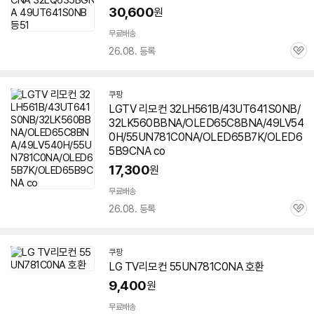
30,600
원
무료배송
26.08. 등록
관
심
쿠팡
LGTV 리모컨 32LH561B/43UT641S0NB/
32LK560BBNA/OLED65C8BNA/49LV54
0H/55UN781C0NA/OLED65B7K/OLED6
5B9CNA co
17,300
원
무료배송
26.08. 등록
관
심
쿠팡
LG TV리모컨
55UN781C0NA
호환
9,400
원
무료배송