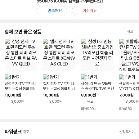
'55UN781C0NA' 검색결과 어떠셨나요?
만족해요
아쉬워요
함께 보면 좋은 상품
광고
삼성 전자 TV 호환 리
엘지 전자 TV 호환 리
삼성 LG 만능 셋톱박
셋탑박스 리모컨
모컨 무설정 통합 티비
모컨 무설정 통합 티비
스 중소기업 TV리모컨
V/ OTT/ KT
리모콘 스마트 파브 P
리모콘 스마트 XCAN
학습 리모컨 + 건전지
SK셋탑/LG 
10,000
10,000
8,000
7,000
원
원
원
원
AVV QLED
VAS OLED
무료
헬로TV/현대
3,000원
3,000원
무료
3,000원
브로드/CMB
리뷰
999+
리뷰
880
파워링크
광고
신청하기