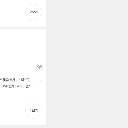
치
기
더보기
관
심
르맞춤화면
/
스마트캘
HDMI(전체): 4개
/
출시
정
보
펼
치
기
더보기