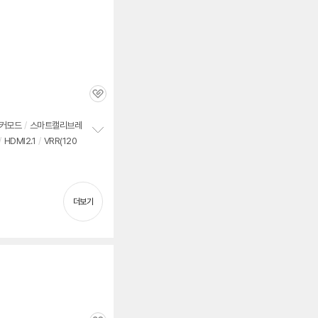
관
심
세부정보 열기/접기
커모드
/
스마트캘리브레
/
HDMI2.1
/
VRR(120
정
보
펼
치
기
더보기