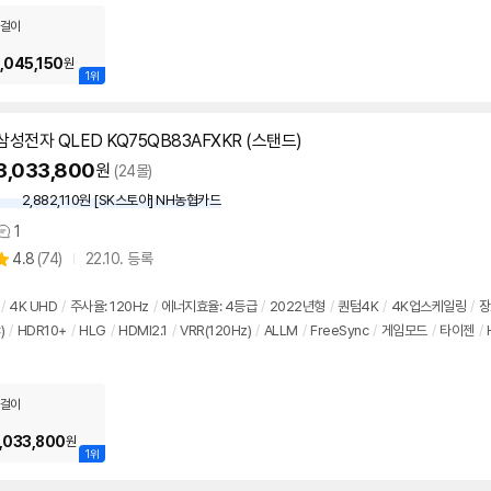
걸이
,045,150
원
1위
삼성전자 QLED KQ75QB83AFXKR (스탠드)
3,033,800
원
(24몰)
2,882,110원 [SK스토아] NH농협카드
1
상
상
4.8
(
74)
22.10. 등록
품
별
의
품
점
견
리
/
4K UHD
/
주사율: 120Hz
/
에너지효율: 4등급
/
2022년형
/
퀀텀4K
/
4K업스케일링
/
장
뷰
)
/
HDR10+
/
HLG
/
HDMI2.1
/
VRR(120Hz)
/
ALLM
/
FreeSync
/
게임모드
/
타이젠
/
걸이
,033,800
원
1위