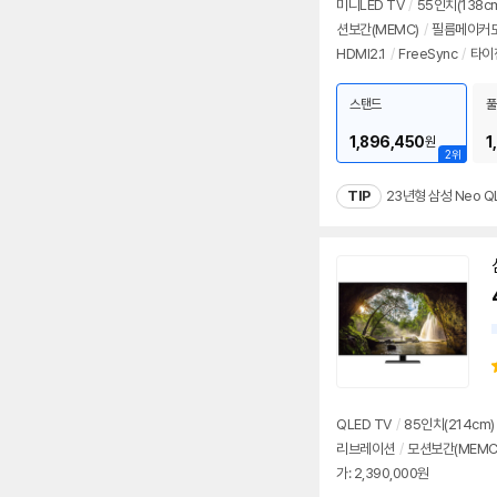
미니LED TV
/
55인치(138c
션보간(MEMC)
/
필름메이커
HDMI2.1
/
FreeSync
/
타이
스탠드
풀
1,896,450
1
원
2위
TIP
23년형 삼성 Neo Q
QLED TV
/
85인치(214cm)
리브레이션
/
모션보간(MEMC
가: 2,390,000원