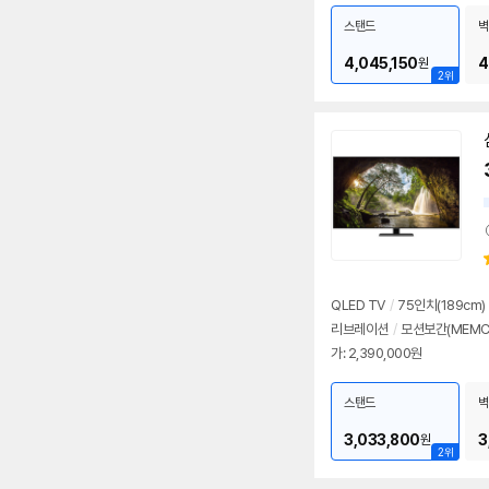
스탠드
벽
4,045,150
4
원
2위
QLED TV
/
75인치(189cm)
리브레이션
/
모션보간(MEMC
가: 2,390,000원
스탠드
벽
3,033,800
3
원
2위