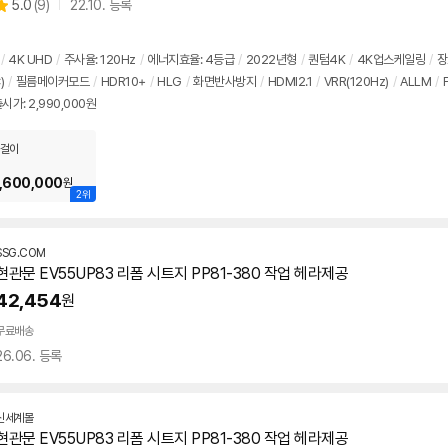
상
5.0
(
9)
22.10. 등록
품
별
의
품
점
견
리
/
4K UHD
/
주사율: 120Hz
/
에너지효율: 4등급
/
2022년형
/
퀀텀4K
/
4K업스케일링
/
장
뷰
)
/
필름메이커모드
/
HDR10+
/
HLG
/
화면반사방지
/
HDMI2.1
/
VRR(120Hz)
/
ALLM
/
시가: 2,990,000원
걸이
,600,000
원
2위
SSG.COM
현관문 EV55UP83 리폼 시트지 PP81-380 작업 헤라제공
42,454
원
무료배송
26.06. 등록
신세계몰
현관문 EV55UP83 리폼 시트지 PP81-380 작업 헤라제공