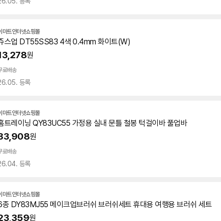
26.05. 등록
이마트인터넷쇼핑몰
쥬스업 DT55SS83 4색 0.4mm 화이트(W)
13,278
원
무료배송
26.05. 등록
이마트인터넷쇼핑몰
홈트레이닝 QY83UC55 가정용 실내 문틀 철봉 턱걸이바 풀업바
33,908
원
무료배송
26.04. 등록
이마트인터넷쇼핑몰
6종 DY83MJ55 메이크업브러쉬 브러쉬세트 휴대용 여행용 브러쉬 세트
23,359
원