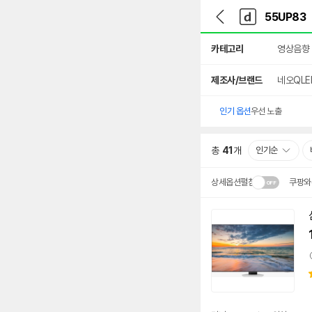
뒤
다
본문 바로가기
다
로
나
나
가
와
와
상
기
메
카테고리
영상음향
세
인
검
색
제조사/브랜드
네오QLE
인기 옵션
우선 노출
총
41
개
인기순
상세옵션펼침
쿠팡와
설치 환경·지역에 따라
배송·설치비가 달라집니다