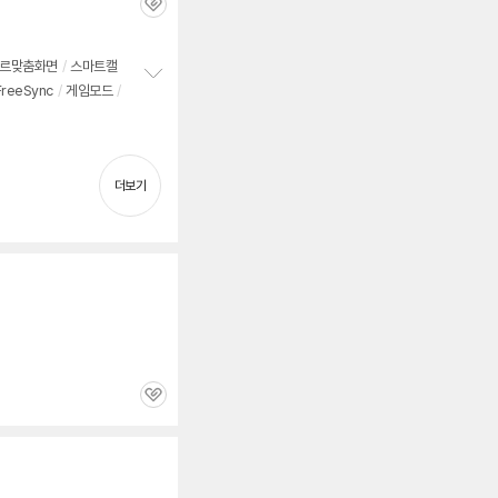
관
심
르맞춤화면
/
스마트캘
FreeSync
/
게임모드
/
정
보
펼
치
기
더보기
관
심