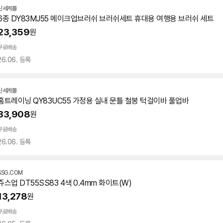
신세계몰
6종 DY83MJ55 메이크업브러쉬 브러쉬세트 휴대용 여행용 브러쉬 세트
23,359
원
무료배송
26.06. 등록
신세계몰
홈트레이닝 QY83UC55 가정용 실내 문틀 철봉 턱걸이바 풀업바
33,908
원
무료배송
26.06. 등록
SSG.COM
쥬스업 DT55SS83 4색 0.4mm 화이트(W)
13,278
원
무료배송