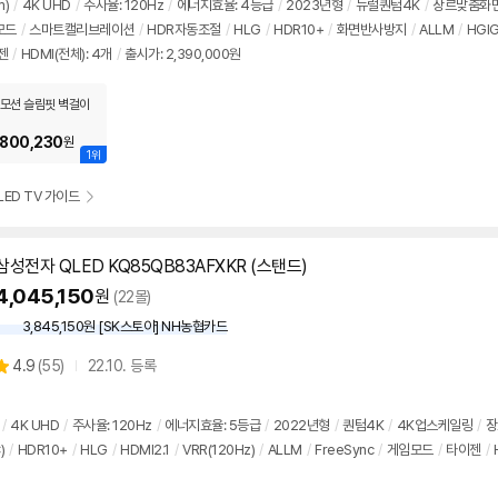
m)
/
4K UHD
/
주사율: 120Hz
/
에너지효율: 4등급
/
2023년형
/
뉴럴퀀텀4K
/
장르맞춤화
뷰
모드
/
스마트캘리브레이션
/
HDR자동조절
/
HLG
/
HDR10+
/
화면반사방지
/
ALLM
/
HGI
젠
/
HDMI(전체): 4개
/
출시가: 2,390,000원
모션 슬림핏 벽걸이
,800,230
원
1위
LED TV 가이드
삼성전자 QLED KQ85QB83AFXKR (스탠드)
4,045,150
원
(22몰)
3,845,150원 [SK스토아] NH농협카드
상
4.9
(
55)
22.10. 등록
별
품
점
리
/
4K UHD
/
주사율: 120Hz
/
에너지효율: 5등급
/
2022년형
/
퀀텀4K
/
4K업스케일링
/
장
뷰
)
/
HDR10+
/
HLG
/
HDMI2.1
/
VRR(120Hz)
/
ALLM
/
FreeSync
/
게임모드
/
타이젠
/