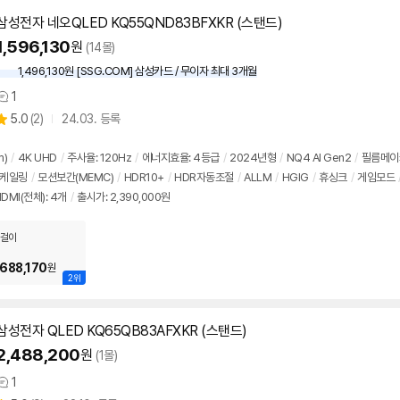
삼성전자 네오QLED KQ55QND83BFXKR (스탠드)
1,596,130
원
(14몰)
1,496,130원 [SSG.COM] 삼성카드 / 무이자 최대 3개월
1
상
상
5.0
(
2)
24.03. 등록
품
별
의
품
점
견
리
m)
/
4K UHD
/
주사율: 120Hz
/
에너지효율: 4등급
/
2024년형
/
NQ4 AI Gen2
/
필름메이
뷰
스케일링
/
모션보간(MEMC)
/
HDR10+
/
HDR자동조절
/
ALLM
/
HGIG
/
휴싱크
/
게임모드
DMI(전체): 4개
/
출시가: 2,390,000원
걸이
,688,170
원
2위
삼성전자 QLED KQ65QB83AFXKR (스탠드)
2,488,200
원
(1몰)
1
상