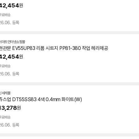
42,454
원
무료배송
26.06. 등록
이마트인터넷쇼핑몰
현관문 EV55UP83 리폼 시트지 PP81-380 작업 헤라제공
42,454
원
무료배송
26.06. 등록
신세계몰
쥬스업 DT55SS83 4색 0.4mm 화이트(W)
13,278
원
무료배송
26.06. 등록