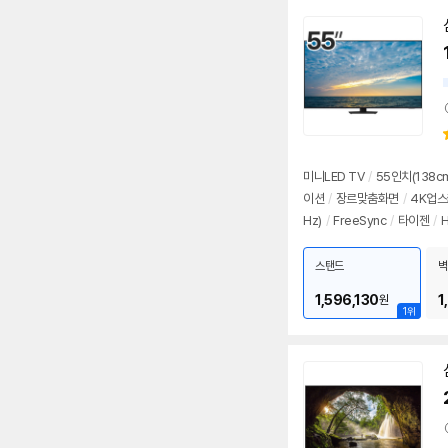
미니LED TV
/
55인치(138c
이션
/
장르맞춤화면
/
4K업
Hz)
/
FreeSync
/
타이젠
/
H
스탠드
벽
1,596,130
1
원
1위