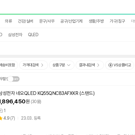
의류
건강/실버
문구/사무
공구/산업기계
생활/주방
가구/침구
더
D
삼성전자
QLED
배송비포함
가격대검색
상품구분
결과내검색
VS상품비교
우할인
삼성전자 네오QLED KQ55QNC83AFXKR (스탠드)
닫
.
1,896,450
원
(30몰)
기
1
상
상
4.9
(
7)
23.03. 등록
품
별
의
품
점
견
리