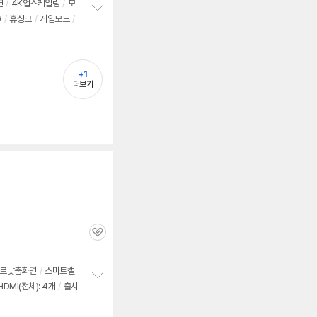
면
/
4K업스케일링
/
모
G
/
휴싱크
/
게임모드
/
정
보
펼
치
기
+1
더보기
관
심
르맞춤화면
/
스마트캘
HDMI(전체): 4개
/
출시
정
보
펼