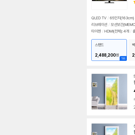
QLED TV
/
65인치(163cm)
리브레이션
/
모션보간(MEMC
타이젠
/
HDMI(전체): 4개
/
출
스탠드
벽
2,488,200
2
원
1위