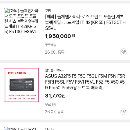
쿠팡
[해외] 돌체앤가바나 로즈 프린트 포플린 셔츠
블랙계열+레드계열 IT 42(KR 55) F5T30TH
S5VL
1,950,000
원
무료배송
26.08. 등록
관
심
월드셀러팩토리
네
ASUS A32F5 F5 F5C F5GL F5M F5N F5R
이
F5RI F5SL F5V F5VI F5VL F5Z F5 X50 X5
버
페
9 Pro50 Pro55용 노트북 배터리
이
31,770
원
무료배송
26.07. 등록
관
심
11번가