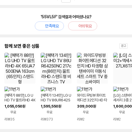
'55VL5F' 검색결과 어떠셨나요?
만족해요
아쉬워요
함께 보면 좋은 상품
광고
[혜택가 88만] LG U
[혜택가 134만] LG U
와이드무빙뷰 화이트
[LG] 스탠
HD TV 울트라HD 4K
HD TV 86UR642S
에디션 32인치 HD 타
세서리 3종 2
65UA7500ENA 16
0NC 217cm(86인
원형 삼탠바이미 이동
PGAA
1,055,050
1,595,550
309,000
1,600,000
원
원
원
3cm(65인치) 스탠드
치) 울트라HD 스탠드
식 세트 스마트 TV 중
무료
무료
무료
무료
형
형 비즈니스 TV
소바이미
리뷰
35
리뷰
373
리뷰
2
리뷰
2