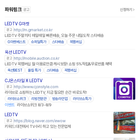
파워링크
광고
신청하기
LEDTV G마켓
http://m.gmarket.co.kr
광고
LEDTV 주말까지 매일매일 빠른배송, 오늘 주문 내일도착 스타배송
G마켓베스트
슈퍼딜특가
스타배송
꼭멤버십
옥션 LEDTV
http://mobile.auction.co.kr
광고
LEDTV 꼭멤버십 월 이용료만큼 캐시보장! 쇼핑 5%적립&무료반품 혜택
옥션BEST
올킬 특가
스타배송
꼭멤버십
CJ온스타일 X LEDTV
네이버페이
http://www.cjonstyle.com
광고
라이브로 쇼핑하는 LEDTV, 지금 필요한 순간 바로도착!
라이브쇼위크
리빙전문관
방송라인업
라이브쇼특가
이벤트
라이브쇼위크 8/3-8/9
LEDTV
https://blog.naver.com/ewow
광고
키워드:대전에서 TV수리 하고 있는 전문업체