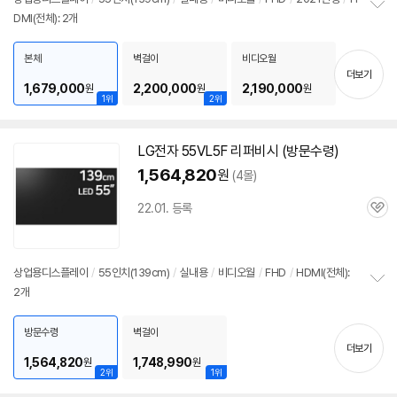
DMI(전체): 2개
정
보
펼
본체
벽걸이
비디오월
치
더보기
기
1,679,000
2,200,000
2,190,000
원
원
원
1위
2위
LG전자
55VL5F
리퍼비시 (방문수령)
1,564,820
원
(4몰)
22.01. 등록
관
심
상업용디스플레이
/
55인치(139cm)
/
실내용
/
비디오월
/
FHD
/
HDMI(전체):
2개
정
보
펼
방문수령
벽걸이
치
더보기
기
1,564,820
1,748,990
원
원
2위
1위