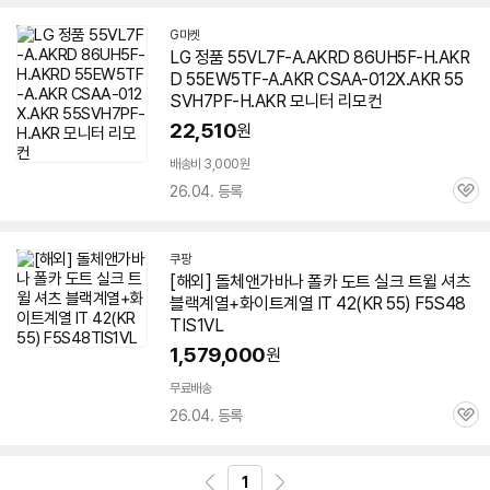
G마켓
LG 정품 55VL7F-A.AKRD 86UH5F-H.AKR
D 55EW5TF-A.AKR CSAA-012X.AKR 55
SVH7PF-H.AKR 모니터 리모컨
22,510
원
배송비 3,000원
26.04. 등록
관
심
쿠팡
[해외] 돌체앤가바나 폴카 도트 실크 트윌 셔츠
블랙계열+화이트계열 IT 42(KR 55) F5S48
TIS1VL
1,579,000
원
무료배송
26.04. 등록
관
심
1