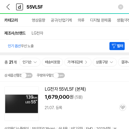
뒤
다
본문 바로가기
다
로
나
나
가
와
와
상
기
메
카테고리
영상음향
공구/산업기계
의류
디지털 완제품
생활/주
세
인
검
색
제조사/브랜드
LG전자
인기 옵션
우선 노출
필터
총
21
개
인기순
배송비포함
가격대검색
상품구분
결과
상세옵션펼침
쿠팡와우할인
설치 환경·지역에 따라
LG전자
55VL5F
(본체)
닫
배송·설치비가 달라집니다.
1,679,000
원
(5몰)
기
21.07. 등록
관
심
상업용디스플레이
/
55인치(139cm)
/
실내용
/
비디오월
/
FHD
/
2021년형
/
H