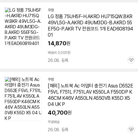
쿠팡
LG 정품 75UH5F-H.AKRD HU715QW.BKR
49VL5G-A.AKRD 49UM3DG-B.AKRD 55
EF5G-P.AKR TV 전원코드 1개 EAD608194
01
14,870
원
배송비 3,000원
26.08. 등록
관
심
쿠팡
[해외] 노트북 Ac 어댑터 충전기 Asus D552E
F5VL F751L F751LAV K550LA F550DP K
46CM K46V A550LN A550VB K55D X5
04 UK P
40,700
원
무료배송
26.08. 등록
관
심