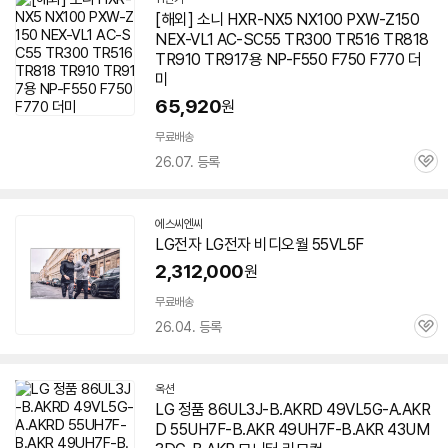
[해외] 소니 HXR-NX5 NX100 PXW-Z150
NEX-VL1 AC-SC55 TR300 TR516 TR818
TR910 TR917용 NP-F550 F750 F770 더
미
65,920
원
무료배송
26.07. 등록
관
심
에스씨엔씨
네
LG전자 LG전자 비디오월
55VL5F
이
버
2,312,000
원
페
이
무료배송
26.04. 등록
관
심
옥션
LG 정품 86UL3J-B.AKRD 49VL5G-A.AKR
D 55UH7F-B.AKR 49UH7F-B.AKR 43UM