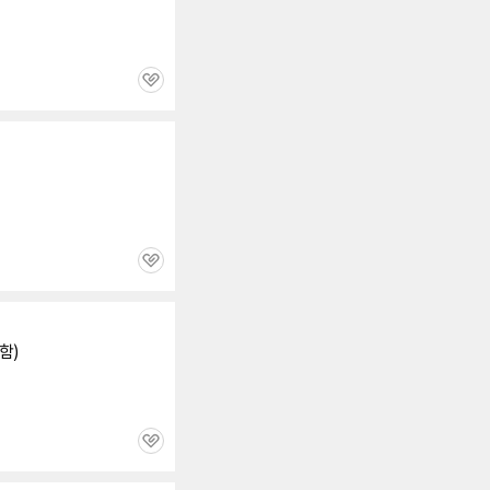
관
심
관
심
함)
관
심