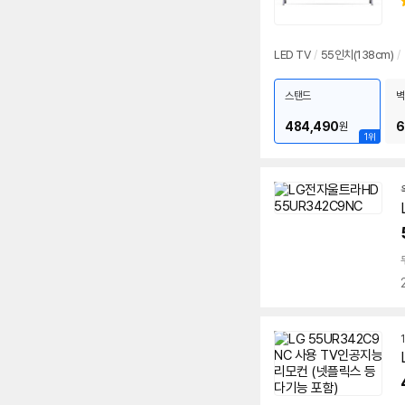
LED TV
/
55인치(138cm)
/
스탠드
벽
484,490
6
원
1위