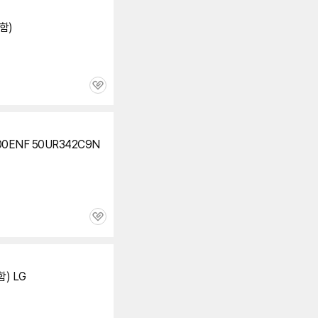
함)
관
심
00ENF 50UR342C9N
관
심
) LG