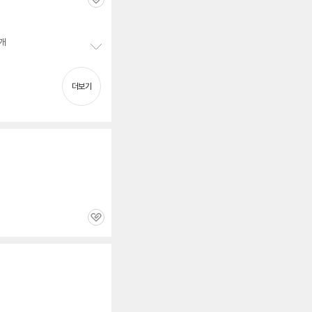
관
심
3개
정
보
펼
더보기
치
기
관
심