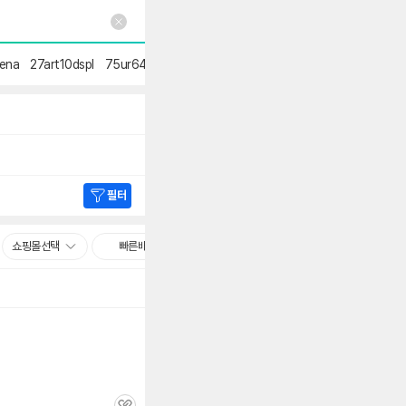
세부정보 열기/접기
ena
27art10dspl
75ur642s0nc
50ut8300ena
b502s33
65ur642s0
필터
쇼핑몰선택
빠른배송