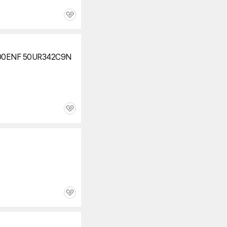
관
심
00ENF 50UR342C9N
관
심
관
심