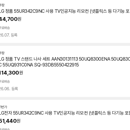
쿠팡
LG 정품
55UR342C9NC
사용 TV인공지능 리모컨 (넷플릭스 등 다기능 포
44,700
원
무료배송
26.07. 등록
쿠팡
LG 정품 TV 스탠드 나사 세트 AAN30131113 50UQ8300ENA 50UQ83
C 55UQ931C0NA SQ-93DB5550422915
114,300
원
무료배송
26.06. 등록
11번가
LG전자
55UR342C9NC
사용 TV인공지능 리모컨 (넷플릭스 등 다기능 포함
51,440
원
무료배송