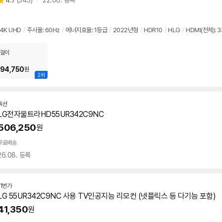
4.7
(
345)
22.06. 등록
품
별
의
품
점
견
리
4K UHD
/
주사율: 60Hz
/
에너지효율: 1등급
/
2022년형
/
HDR10
/
HLG
/
HDMI(전체): 
뷰
걸이
94,750
원
2위
옥션
LG전자울트라HD55UR342C9NC
506,250
원
무료배송
26.08. 등록
11번가
LG
55UR342C9NC
사용 TV인공지능 리모컨 (넷플릭스 등 다기능 포함)
41,350
원