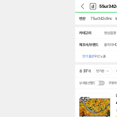
뒤
다
본문 바로가기
다
로
나
나
가
와
와
기
메
연관
75ur342c9nc
인
상
카테고리
영상음향
세
검
색
제조사/브랜드
울트라H
인기 옵션
우선 노출
총
37
개
인기순
상세옵션펼침
쿠팡와
설치 환경·지역에 따라
배송·설치비가 달라집니다