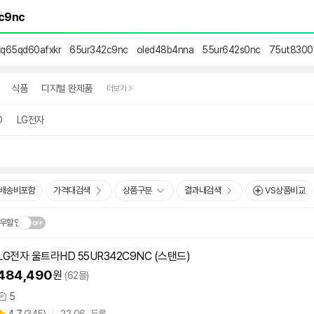
kq65qd60afxkr
65ur342c9nc
oled48b4nna
55ur642s0nc
75ut8300
식품
디지털 완제품
더보기
D
LG전자
배송비포함
가격대검색
상품구분
결과내검색
VS상품비교
우할인
LG전자 울트라HD
55UR342C9NC
(스탠드)
닫
.
484,490
원
(62몰)
기
5
상
상