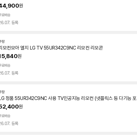
44,900
원
무료배송
26.07. 등록
쿠팡
리모컨모아 엘지 LG TV
55UR342C9NC
리모컨 리모콘
15,840
원
무료배송
26.07. 등록
쿠팡
LG 정품
55UR342C9NC
사용 TV인공지능 리모컨 (넷플릭스 등 다기능 포
52,400
원
무료배송
26.07. 등록