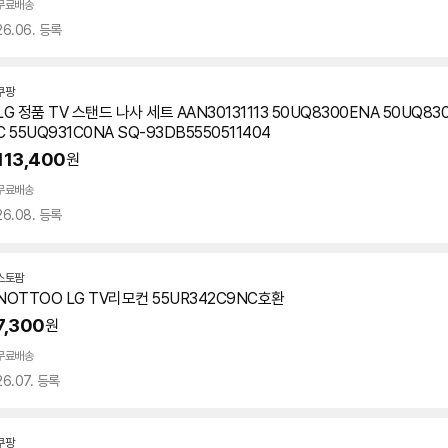
무료배송
26.06. 등록
쿠팡
LG 정품 TV 스탠드 나사 세트 AAN30131113 50UQ8300ENA 50UQ83
C 55UQ931C0NA SQ-93DB5550511404
113,400
원
무료배송
26.08. 등록
스토팜
네
NOTTOO LG TV리모컨
55UR342C9NC
호환
이
버
7,300
원
페
이
무료배송
26.07. 등록
쿠팡