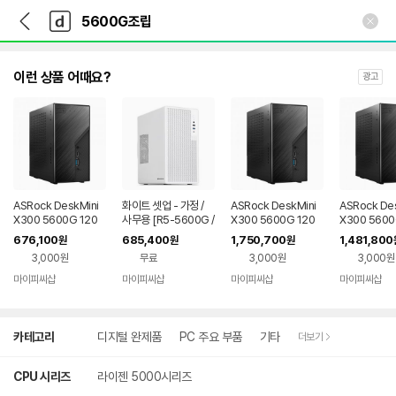
뒤
다
본문 바로가기
다
로
나
나
가
와
와
기
메
인
이런 상품 어때요?
광고
ASRock DeskMini
화이트 셋업 - 가정 /
ASRock DeskMini
ASRock De
X300 5600G 120
사무용 [R5-5600G /
X300 5600G 120
X300 5600
W 디앤디컴 (8GB, M.
내장그래픽]
W 디앤디컴 (64GB,
W 디앤디컴 (
676,100
685,400
1,750,700
1,481,800
원
원
원
2 256GB)
M.2 2TB)
M.2 512GB)
3,000원
무료
3,000원
3,000원
마이피씨샵
마이피씨샵
마이피씨샵
마이피씨샵
상
카테고리
디지털 완제품
PC 주요 부품
기타
더보기
세
검
색
CPU 시리즈
라이젠 5000시리즈