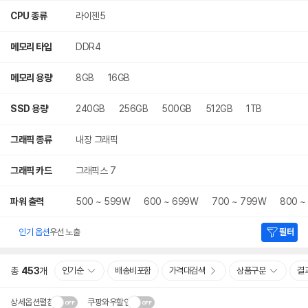
CPU 종류
라이젠5
메모리 타입
DDR4
메모리 용량
8GB
16GB
SSD 용량
240GB
256GB
500GB
512GB
1TB
그래픽 종류
내장 그래픽
그래픽 카드
그래픽스 7
파워 출력
500 ~ 599W
600 ~ 699W
700 ~ 799W
800 ~
인기 옵션
우선 노출
필터
총
453
개
인기순
배송비포함
가격대검색
상품구분
결
상세옵션펼침
쿠팡와우할인