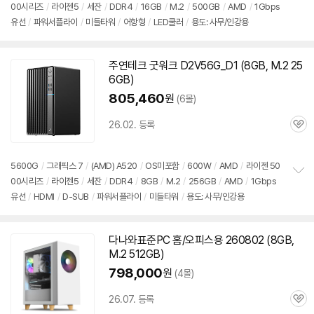
00시리즈
/
라이젠5
/
세잔
/
DDR4
/
16GB
/
M.2
/
500GB
/
AMD
/
1Gbps
정
유선
/
파워서플라이
/
미들타워
/
어항형
/
LED쿨러
/
용도: 사무/인강용
보
펼
치
기
주연테크 굿워크 D2V56G_D1 (8GB, M.2 25
6GB)
805,460
원
(6몰)
26.02. 등록
관
심
5600G
/
그래픽스 7
/
(AMD) A520
/
OS미포함
/
600W
/
AMD
/
라이젠 50
00시리즈
/
라이젠5
/
세잔
/
DDR4
/
8GB
/
M.2
/
256GB
/
AMD
/
1Gbps
정
유선
/
HDMI
/
D-SUB
/
파워서플라이
/
미들타워
/
용도: 사무/인강용
보
펼
치
기
다나와표준PC 홈/오피스용 260802 (8GB,
M.2 512GB)
798,000
원
(4몰)
26.07. 등록
관