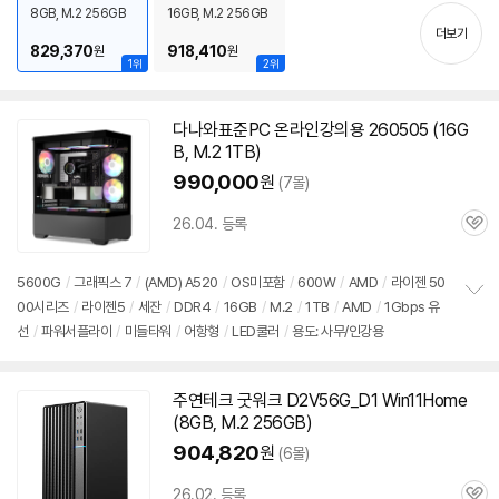
치
8GB, M.2 256GB
16GB, M.2 256GB
기
더보기
829,370
918,410
원
원
1위
2위
다나와표준PC 온라인강의용 260505 (16G
B, M.2 1TB)
990,000
원
(7몰)
26.04. 등록
관
심
5600G
/
그래픽스 7
/
(AMD) A520
/
OS미포함
/
600W
/
AMD
/
라이젠 50
00시리즈
/
라이젠5
/
세잔
/
DDR4
/
16GB
/
M.2
/
1TB
/
AMD
/
1Gbps 유
정
선
/
파워서플라이
/
미들타워
/
어항형
/
LED쿨러
/
용도: 사무/인강용
보
펼
치
기
주연테크 굿워크 D2V56G_D1 Win11Home
(8GB, M.2 256GB)
904,820
원
(6몰)
26.02. 등록