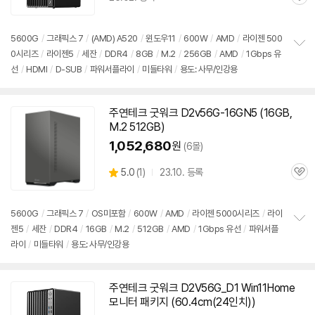
관
심
5600G
/
그래픽스 7
/
(AMD) A520
/
윈도우11
/
600W
/
AMD
/
라이젠 500
0시리즈
/
라이젠5
/
세잔
/
DDR4
/
8GB
/
M.2
/
256GB
/
AMD
/
1Gbps 유
정
선
/
HDMI
/
D-SUB
/
파워서플라이
/
미들타워
/
용도: 사무/인강용
보
펼
치
기
주연테크 굿워크 D2v56G-16GN5 (16GB,
M.2 512GB)
1,052,680
원
(6몰)
상
5.0
(
1)
23.10. 등록
관
별
품
심
점
리
5600G
/
그래픽스 7
/
OS미포함
/
600W
/
AMD
/
라이젠 5000시리즈
/
라이
뷰
젠5
/
세잔
/
DDR4
/
16GB
/
M.2
/
512GB
/
AMD
/
1Gbps 유선
/
파워서플
정
라이
/
미들타워
/
용도: 사무/인강용
보
펼
치
기
주연테크 굿워크 D2V56G_D1 Win11Home
모니터 패키지 (60.4cm(24인치))