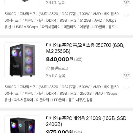
26.01. 등록
품
관
의
심
견
5600G
/
그래픽스 7
/
(AMD) A520
/
OS미포함
/
700W
/
AMD
/
라이젠 50
00시리즈
/
라이젠5
/
세잔
/
DDR4
/
8GB
/
M.2
/
512GB
/
AMD
/
1Gbps
정
유선
/
USB3.x 5Gbps
/
파워서플라이
/
미들타워
/
어항형
/
LED쿨러
/
용도: 사
보
펼
무/인강용
치
기
다나와표준PC 홈/오피스용 250702 (8GB,
M.2 256GB)
840,000
원
(8몰)
브랜드로그
25.07. 등록
관
심
5600G
/
그래픽스 7
/
(AMD) A520
/
OS미포함
/
500W
/
AMD
/
라이젠 50
00시리즈
/
라이젠5
/
세잔
/
DDR4
/
8GB
/
M.2
/
256GB
/
AMD
/
1Gbps
정
유선
/
파워서플라이
/
미들타워
/
LED쿨러
/
용도: 사무/인강용
보
펼
치
기
다나와표준PC 게임용 211009 (16GB, SSD
240GB)
975,000
원
(3몰)