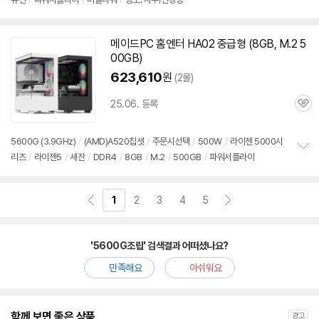
보
펼
치
기
메이드PC 홈엔터 HA02 중급형 (8GB, M.2 5
00GB)
623,610
원
(2몰)
25.06. 등록
관
심
5600G
(3.9GHz)
/
(AMD)A520칩셋
/
주문시선택
/
500W
/
라이젠 5000시
리즈
/
라이젠5
/
세잔
/
DDR4
/
8GB
/
M.2
/
500GB
/
파워서플라이
정
보
펼
치
1
2
3
4
5
기
'5600G조립' 검색결과 어떠셨나요?
만족해요
아쉬워요
함께 보면 좋은 상품
광고