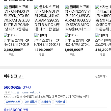
클라리스 프레임 - CF
클라리스 프레임 - CF
클라리스 프레임 - CF
소자본 1인 
NAI03 인텔 270K_R
NAI01 인텔 250K_내
N25NV 인텔 270K_
트스토어_쿠팡
TX 5070_RAM 32
장VGA_RAM 32G_
내장VGA_RAM 16G
C_택배 송장
3,692,500
1,798,000
1,695,600
458,200
원
원
원
원
G_SSD 1TB AI PC
SSD 1TB AI PC 사무
B_SSD 512GB AI P
스 시스템PC
무료
무료
무료
무료
딥러닝 데스크탑 완본
용 데스크탑 완본체 조
C 사무용PC 데스크탑
터 완본체 C
체 조립PC
립PC
반본체 완본체
파워링크
광고
신청하기
5600G조립
G마켓
http://m.gmarket.co.kr
광고
5600G조립 쇼핑에 집중! 최대 5% 적립에 무료반품까지, 꼭멤버십 혜택
G마켓베스트
슈퍼딜특가
스타배송
꼭멤버십
옥션
5600G조립