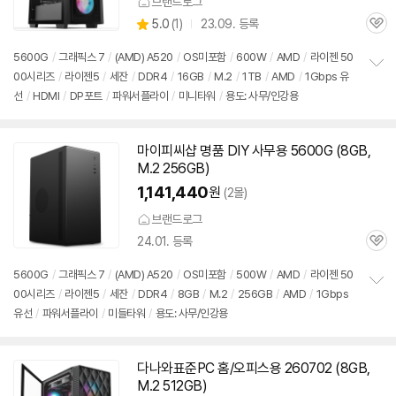
브랜드로그
상
5.0
(
1)
23.09. 등록
관
별
품
심
점
5600G
/
그래픽스 7
/
(AMD) A520
/
OS미포함
/
600W
/
AMD
/
라이젠 50
리
00시리즈
/
라이젠5
/
세잔
/
DDR4
/
16GB
/
M.2
/
1TB
/
AMD
/
1Gbps 유
정
뷰
선
/
HDMI
/
DP포트
/
파워서플라이
/
미니타워
/
용도: 사무/인강용
보
펼
치
기
마이피씨샵 명품 DIY 사무용
5600G
(8GB,
M.2 256GB)
1,141,440
원
(2몰)
브랜드로그
24.01. 등록
관
심
5600G
/
그래픽스 7
/
(AMD) A520
/
OS미포함
/
500W
/
AMD
/
라이젠 50
00시리즈
/
라이젠5
/
세잔
/
DDR4
/
8GB
/
M.2
/
256GB
/
AMD
/
1Gbps
정
유선
/
파워서플라이
/
미들타워
/
용도: 사무/인강용
보
펼
치
기
다나와표준PC 홈/오피스용 260702 (8GB,
M.2 512GB)