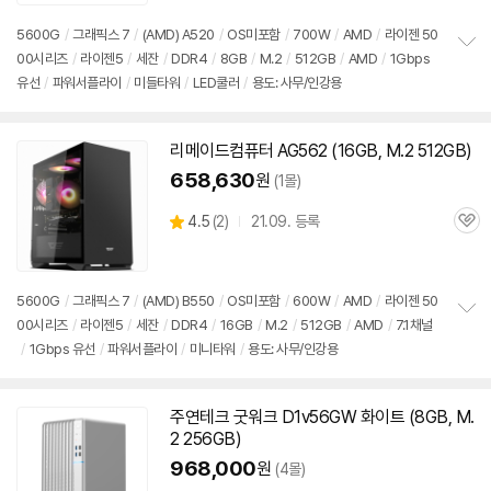
심
5600G
/
그래픽스 7
/
(AMD) A520
/
OS미포함
/
700W
/
AMD
/
라이젠 50
00시리즈
/
라이젠5
/
세잔
/
DDR4
/
8GB
/
M.2
/
512GB
/
AMD
/
1Gbps
정
유선
/
파워서플라이
/
미들타워
/
LED쿨러
/
용도: 사무/인강용
보
펼
치
기
리메이드컴퓨터 AG562 (16GB, M.2 512GB)
658,630
원
(1몰)
상
4.5
(
2)
21.09. 등록
관
별
품
심
점
리
뷰
5600G
/
그래픽스 7
/
(AMD) B550
/
OS미포함
/
600W
/
AMD
/
라이젠 50
00시리즈
/
라이젠5
/
세잔
/
DDR4
/
16GB
/
M.2
/
512GB
/
AMD
/
7.1채널
정
/
1Gbps 유선
/
파워서플라이
/
미니타워
/
용도: 사무/인강용
보
펼
치
기
주연테크 굿워크 D1v56GW 화이트 (8GB, M.
2 256GB)
968,000
원
(4몰)