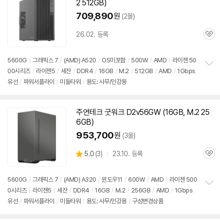
2 512GB)
709,890
원
(2몰)
26.02. 등록
관
심
5600G
/
그래픽스 7
/
(AMD) A520
/
OS미포함
/
500W
/
AMD
/
라이젠 50
00시리즈
/
라이젠5
/
세잔
/
DDR4
/
16GB
/
M.2
/
512GB
/
AMD
/
1Gbps
정
유선
/
파워서플라이
/
미들타워
/
용도: 사무/인강용
보
펼
치
기
주연테크 굿워크 D2v56GW (16GB, M.2 25
6GB)
953,700
원
(3몰)
상
5.0
(
3)
23.10. 등록
관
별
품
심
점
리
5600G
/
그래픽스 7
/
(AMD) A320
/
윈도우11
/
600W
/
AMD
/
라이젠 500
뷰
0시리즈
/
라이젠5
/
세잔
/
DDR4
/
16GB
/
M.2
/
256GB
/
AMD
/
1Gbps
정
유선
/
파워서플라이
/
미들타워
/
용도: 사무/인강용
/
구성변경상품
보
펼
치