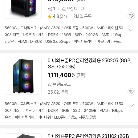
1
브랜드로그
상
상
4.8
(
24)
21.10. 등록
품
관
별
의
품
심
점
견
5600G
/
그래픽스 7
/
(AMD) A520
/
OS미포함
/
500W
/
AMD
/
라이젠 50
리
00시리즈
/
라이젠5
/
세잔
/
DDR4
/
16GB
/
SSD
/
240GB
/
AMD
/
1Gbp
정
뷰
s 유선
/
HDMI
/
D-SUB
/
USB3.x 5Gbps
/
파워서플라이
/
미들타워
/
용도:
보
펼
사무/인강용
치
기
다나와표준PC 온라인강의용 250205 (8GB,
SSD 240GB)
1,111,400
원
(7몰)
브랜드로그
25.02. 등록
관
심
5600G
/
그래픽스 7
/
(AMD) A520
/
OS미포함
/
700W
/
AMD
/
라이젠 50
00시리즈
/
라이젠5
/
세잔
/
DDR4
/
8GB
/
SSD
/
240GB
/
AMD
/
1Gbps
정
유선
/
파워서플라이
/
미니타워
/
LED쿨러
/
용도: 사무/인강용
보
펼
치
기
다나와표준PC 온라인강의용 231102 (8GB,