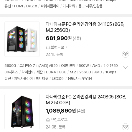
정
뷰
유선
/
HDMI
/
DP포트
/
파워서플라이
/
미니타워
/
용도: 사무/인강용
보
펼
치
기
다나와표준PC 온라인강의용 241105 (8GB,
M.2 256GB)
681,990
원
(4몰)
브랜드로그
24.11. 등록
관
심
5600G
/
그래픽스 7
/
(AMD) A520
/
OS미포함
/
600W
/
AMD
/
라이젠 50
00시리즈
/
라이젠5
/
세잔
/
DDR4
/
8GB
/
M.2
/
256GB
/
AMD
/
1Gbps
정
유선
/
파워서플라이
/
미니타워
/
LED쿨러
/
용도: 사무/인강용
보
펼
치
기
다나와표준PC 온라인강의용 240805 (8GB,
M.2 500GB)
1,089,890
원
(4몰)
브랜드로그
24.08. 등록
관