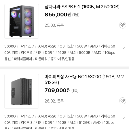
기
샵다나와 SSPB 5-2 (16GB, M.2 500GB)
855,000
원
(1몰)
25.03. 등록
관
심
5600G
/
그래픽스 7
/
(AMD) A520
/
OS미포함
/
500W
/
AMD
/
라이젠 50
00시리즈
/
라이젠5
/
세잔
/
DDR4
/
16GB
/
M.2
/
500GB
/
AMD
/
1Gbps
정
유선
/
파워서플라이
/
미들타워
/
용도: 사무/인강용
보
펼
치
기
마이피씨샵 사무용 NO.1 5300G (16GB, M.2
512GB)
709,000
원
(1몰)
26.02. 등록
관
심
5300G
/
그래픽스 7
/
(AMD) A520
/
OS미포함
/
500W
/
AMD
/
라이젠 50
00시리즈
/
라이젠3
/
세잔
/
DDR4
/
16GB
/
M.2
/
512GB
/
AMD
/
1Gbps
정
유선
/
파워서플라이
/
미들타워
/
용도: 사무/인강용