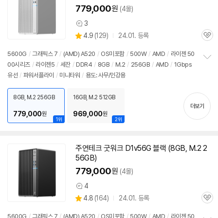
779,000
원
(4몰)
3
상
상
4.9
(
129)
24.01. 등록
품
관
별
의
품
심
점
견
5600G
/
그래픽스 7
/
(AMD) A520
/
OS미포함
/
500W
/
AMD
/
라이젠 50
리
00시리즈
/
라이젠5
/
세잔
/
DDR4
/
8GB
/
M.2
/
256GB
/
AMD
/
1Gbps
정
뷰
유선
/
파워서플라이
/
미니타워
/
용도: 사무/인강용
보
펼
치
8GB, M.2 256GB
16GB, M.2 512GB
기
더보기
779,000
969,000
원
원
1위
2위
주연테크 굿워크 D1v56G 블랙 (8GB, M.2 2
56GB)
779,000
원
(4몰)
4
상
상
4.8
(
164)
24.01. 등록
품
관
별
의
품
심
점
견
5600G
/
그래픽스 7
/
(AMD) A520
/
OS미포함
/
500W
/
AMD
/
라이젠 50