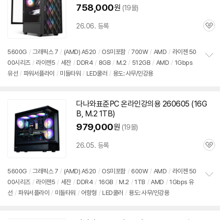
758,000
원
(19몰)
26.06. 등록
관
심
5600G
/
그래픽스 7
/
(AMD) A520
/
OS미포함
/
700W
/
AMD
/
라이젠 50
00시리즈
/
라이젠5
/
세잔
/
DDR4
/
8GB
/
M.2
/
512GB
/
AMD
/
1Gbps
정
유선
/
파워서플라이
/
미들타워
/
LED쿨러
/
용도: 사무/인강용
보
펼
치
기
다나와표준PC 온라인강의용 260605 (16G
B, M.2 1TB)
세부정보 열기/접기
979,000
원
(19몰)
26.05. 등록
관
심
5600G
/
그래픽스 7
/
(AMD) A520
/
OS미포함
/
600W
/
AMD
/
라이젠 50
00시리즈
/
라이젠5
/
세잔
/
DDR4
/
16GB
/
M.2
/
1TB
/
AMD
/
1Gbps 유
정
선
/
파워서플라이
/
미들타워
/
어항형
/
LED쿨러
/
용도: 사무/인강용
보
펼
치