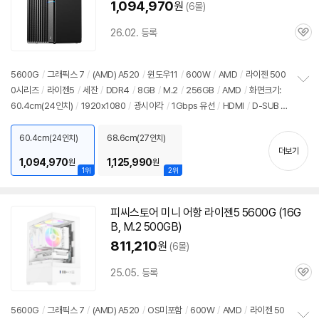
1,094,970
원
(6몰)
26.02. 등록
관
심
5600G
/
그래픽스 7
/
(AMD) A520
/
윈도우11
/
600W
/
AMD
/
라이젠 500
0시리즈
/
라이젠5
/
세잔
/
DDR4
/
8GB
/
M.2
/
256GB
/
AMD
/
화면크기:
정
60.4cm(24인치)
/
1920x1080
/
광시야각
/
1Gbps 유선
/
HDMI
/
D-SUB
/
보
펼
파워서플라이
/
미들타워
/
용도: 사무/인강용
치
60.4cm(24인치)
68.6cm(27인치)
기
더보기
1,094,970
1,125,990
원
원
1위
2위
피씨스토어 미니 어항 라이젠5
5600G
(16G
B, M.2 500GB)
811,210
원
(6몰)
25.05. 등록
관
심
5600G
/
그래픽스 7
/
(AMD) A520
/
OS미포함
/
600W
/
AMD
/
라이젠 50