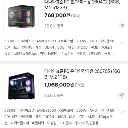
기
다나와표준PC 홈/오피스용 260402 (8GB,
M.2 512GB)
768,000
원
(16몰)
26.04. 등록
관
심
5600G
/
그래픽스 7
/
(AMD) A520
/
OS미포함
/
700W
/
AMD
/
라이젠 50
00시리즈
/
라이젠5
/
세잔
/
DDR4
/
8GB
/
M.2
/
512GB
/
AMD
/
1Gbps
정
유선
/
USB3.x 5Gbps
/
파워서플라이
/
미들타워
/
어항형
/
LED쿨러
/
용도: 사
보
펼
무/인강용
치
기
다나와표준PC 온라인강의용 260705 (16G
B, M.2 1TB)
1,068,000
원
(15몰)
26.06. 등록
관
심
5600G
/
그래픽스 7
/
(AMD) B550
/
OS미포함
/
600W
/
AMD
/
라이젠 50
00시리즈
/
라이젠5
/
세잔
/
DDR4
/
16GB
/
M.2
/
1TB
/
AMD
/
1Gbps 유
정
선
/
파워서플라이
/
미들타워
/
어항형
/
LED쿨러
/
용도: 사무/인강용
보