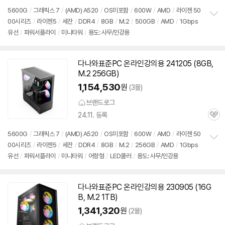
심
5600G
/
그래픽스 7
/
(AMD) A520
/
OS미포함
/
600W
/
AMD
/
라이젠 50
00시리즈
/
라이젠5
/
세잔
/
DDR4
/
8GB
/
M.2
/
500GB
/
AMD
/
1Gbps
정
유선
/
파워서플라이
/
미니타워
/
용도: 사무/인강용
보
펼
치
기
다나와표준PC 온라인강의용 241205 (8GB,
M.2 256GB)
1,154,530
원
(3몰)
브랜드로그
24.11. 등록
관
심
5600G
/
그래픽스 7
/
(AMD) A520
/
OS미포함
/
600W
/
AMD
/
라이젠 50
00시리즈
/
라이젠5
/
세잔
/
DDR4
/
8GB
/
M.2
/
256GB
/
AMD
/
1Gbps
정
유선
/
파워서플라이
/
미니타워
/
어항형
/
LED쿨러
/
용도: 사무/인강용
보
펼
치
기
다나와표준PC 온라인강의용 230905 (16G
B, M.2 1TB)
1,341,320
원
(2몰)