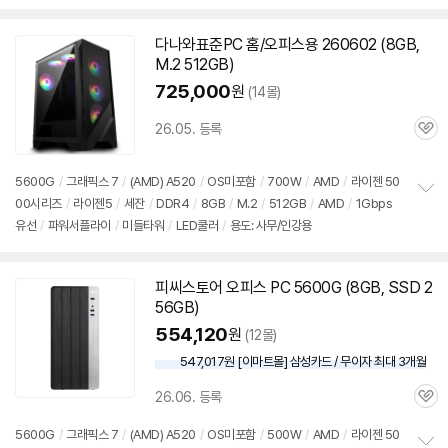
펼
치
기
다나와표준PC 홈/오피스용 260602 (8GB,
M.2 512GB)
725,000
원
(14몰)
26.05. 등록
관
심
5600G
/
그래픽스 7
/
(AMD) A520
/
OS미포함
/
700W
/
AMD
/
라이젠 50
00시리즈
/
라이젠5
/
세잔
/
DDR4
/
8GB
/
M.2
/
512GB
/
AMD
/
1Gbps
정
유선
/
파워서플라이
/
미들타워
/
LED쿨러
/
용도: 사무/인강용
보
펼
치
기
피씨스토어 오피스 PC
5600G
(8GB, SSD 2
56GB)
554,120
원
(12몰)
547,017원 [이마트몰] 삼성카드 / 무이자 최대 3개월
26.06. 등록
관
심
5600G
/
그래픽스 7
/
(AMD) A520
/
OS미포함
/
500W
/
AMD
/
라이젠 50