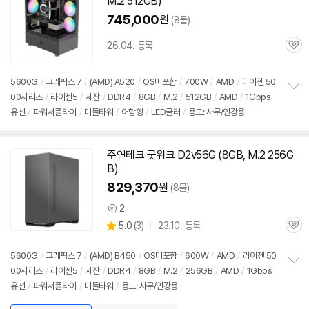
M.2 512GB)
745,000
원
(8몰)
26.04. 등록
관
심
5600G
/
그래픽스 7
/
(AMD) A520
/
OS미포함
/
700W
/
AMD
/
라이젠 50
00시리즈
/
라이젠5
/
세잔
/
DDR4
/
8GB
/
M.2
/
512GB
/
AMD
/
1Gbps
정
유선
/
파워서플라이
/
미들타워
/
어항형
/
LED쿨러
/
용도: 사무/인강용
보
펼
치
기
주연테크 굿워크 D2v56G (8GB, M.2 256G
B)
829,370
원
(8몰)
2
상
상
5.0
(
3)
23.10. 등록
품
관
별
의
품
심
점
견
리
5600G
/
그래픽스 7
/
(AMD) B450
/
OS미포함
/
600W
/
AMD
/
라이젠 50
뷰
00시리즈
/
라이젠5
/
세잔
/
DDR4
/
8GB
/
M.2
/
256GB
/
AMD
/
1Gbps
정
유선
/
파워서플라이
/
미들타워
/
용도: 사무/인강용
보
펼