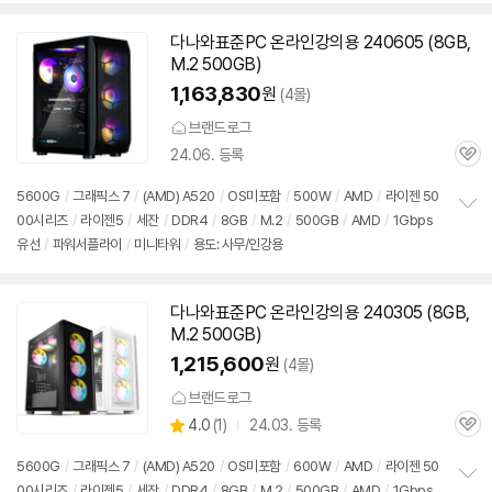
치
기
다나와표준PC 온라인강의용 240605 (8GB,
M.2 500GB)
1,163,830
원
(4몰)
브랜드로그
24.06. 등록
관
심
5600G
/
그래픽스 7
/
(AMD) A520
/
OS미포함
/
500W
/
AMD
/
라이젠 50
00시리즈
/
라이젠5
/
세잔
/
DDR4
/
8GB
/
M.2
/
500GB
/
AMD
/
1Gbps
정
유선
/
파워서플라이
/
미니타워
/
용도: 사무/인강용
보
펼
치
기
다나와표준PC 온라인강의용 240305 (8GB,
M.2 500GB)
1,215,600
원
(4몰)
브랜드로그
상
4.0
(
1)
24.03. 등록
관
별
품
심
점
5600G
/
그래픽스 7
/
(AMD) A520
/
OS미포함
/
600W
/
AMD
/
라이젠 50
리
00시리즈
/
라이젠5
/
세잔
/
DDR4
/
8GB
/
M.2
/
500GB
/
AMD
/
1Gbps