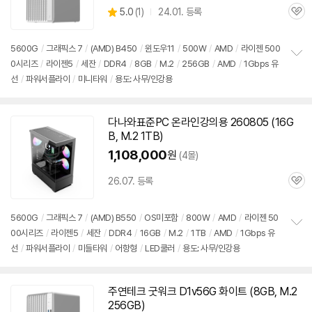
상
5.0
(
1)
24.01. 등록
관
별
품
심
점
리
5600G
/
그래픽스 7
/
(AMD) B450
/
윈도우11
/
500W
/
AMD
/
라이젠 500
뷰
0시리즈
/
라이젠5
/
세잔
/
DDR4
/
8GB
/
M.2
/
256GB
/
AMD
/
1Gbps 유
정
선
/
파워서플라이
/
미니타워
/
용도: 사무/인강용
보
펼
치
기
다나와표준PC 온라인강의용 260805 (16G
B, M.2 1TB)
1,108,000
원
(4몰)
26.07. 등록
관
심
5600G
/
그래픽스 7
/
(AMD) B550
/
OS미포함
/
800W
/
AMD
/
라이젠 50
00시리즈
/
라이젠5
/
세잔
/
DDR4
/
16GB
/
M.2
/
1TB
/
AMD
/
1Gbps 유
정
선
/
파워서플라이
/
미들타워
/
어항형
/
LED쿨러
/
용도: 사무/인강용
보
펼
치
기
주연테크 굿워크 D1v56G 화이트 (8GB, M.2
256GB)