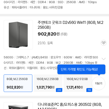
00시리즈
/
라이젠5
/
세잔
/
DDR4
/
8GB
/
SSD
/
256GB
/
AMD
/
1Gbps
정
유선
/
파워서플라이
/
미니타워
/
용도: 사무/인강용
보
펼
치
기
주연테크 굿워크 D2v56G Win11 (8GB, M.2
256GB)
902,820
원
(6몰)
23.10. 등록
관
심
5600G
/
그래픽스 7
/
(AMD) B450
/
윈도우11
/
600W
/
AMD
/
라이젠 500
0시리즈
/
라이젠5
/
세잔
/
DDR4
/
8GB
/
M.2
/
256GB
/
AMD
/
1Gbps 유
정
선
/
파워서플라이
/
미들타워
/
용도: 사무/인강용
보
닫
단위 가격별 확인도 가능해요!
펼
기
치
8GB, M.2 256GB
16GB, M.2 256GB
16GB, M.2 512GB
기
더보기
902,820
1,021,790
1,121,410
원
원
원
2위
1위
다나와표준PC 홈/오피스용 260502 (8GB,