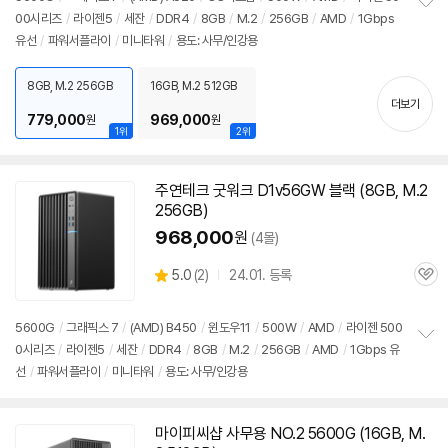
리
00시리즈
/
라이젠5
/
세잔
/
DDR4
/
8GB
/
M.2
/
256GB
/
AMD
/
1Gbps
정
뷰
유선
/
파워서플라이
/
미니타워
/
용도: 사무/인강용
보
펼
치
8GB, M.2 256GB
16GB, M.2 512GB
기
더보기
779,000
969,000
원
원
1위
2위
주연테크 굿워크 D1v56GW 블랙 (8GB, M.2
256GB)
968,000
원
(4몰)
상
5.0
(
2)
24.01. 등록
관
별
품
심
점
리
5600G
/
그래픽스 7
/
(AMD) B450
/
윈도우11
/
500W
/
AMD
/
라이젠 500
뷰
0시리즈
/
라이젠5
/
세잔
/
DDR4
/
8GB
/
M.2
/
256GB
/
AMD
/
1Gbps 유
정
선
/
파워서플라이
/
미니타워
/
용도: 사무/인강용
보
펼
치
기
마이피씨샵 사무용 NO.2
5600G
(16GB, M.