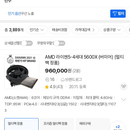
인수
인기 옵션
우선 노출
필터
총
3,889
개
인기순
배송비포함
가격대검색
상품구분
상세옵션펼침
쿠팡와우할인
설치 환경·지역에 따라
AMD 라이젠5-4세대
5600X
(버미어) (멀티
동
닫
배송·설치비가 달라집니다.
팩 정품)
영
기
상
960,000
원
(2몰)
16
브랜드로그
상
상
4.9
(
43)
20.11. 등록
품
관
별
의
품
심
점
견
AMD(소켓AM4)
/
6코어
/
메모리 규격: DDR4
/
미탑재
/
최대 클럭: 4.6GHz
/
리
TDP: 65W
/
PCIe4.0
/
시네벤치R23(싱글): 1502
/
시네벤치R23(멀티): 1107
정
뷰
3
보
펼
치
멀티팩 정품
프리즘 멀티팩 정품
해외구매
기
+2