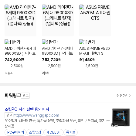
AMD 라이젠7-6세대
AMD 라이젠7-6세대
ASUS PRIME A520
9800X3D (그래니트
9800X3D (그래니트
M-A II 대원CTS
릿지) (멀티팩(정품))
릿지) (멀티팩(정품))
742,900
753,720
91,480
원
원
원
2,500원
2,500원
2,500원
리뷰
4
리뷰
1
파워링크
광고
신청하기
조립PC 싸게 살땐 왕가피씨
http://www.wanggapc.com
광고
우수업체 컴퓨터 싼곳, 특가몰 운영, 조립과정 오픈, 할인쿠폰지급, 후기 문
상제공
PC구매하기
조립영상
게임BEST
특가몰