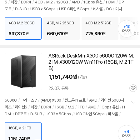
5
/
세잔
/
DDR4
/
4GB
/
M.2
/
128GB
/
AMD
/
1Gbps 유선
/
HDMI
/
DP
정
포트
/
D-SUB
/
USB3.x 5Gbps
/
USB C타입 5Gbps
/
베사홀
/
DC
/
미니P
보
펼
C
/
용도: 사무/인강용
치
4GB, M.2 128GB
4GB, M.2 256GB
4GB, M.2 512GB
8GB, M.2
기
+13
더보기
637,370
660,610
725,890
676,00
원
원
원
ASRock DeskMini X300 5600G 120W M.
2 IM-X300120W Win11Pro (16GB, M.2 1T
B)
1,151,740
원
(7몰)
22.07. 등록
관
심
5600G
/
그래픽스 7
/
(AMD) X300
/
윈도우11 프로
/
AMD
/
라이젠 5000시
리즈
/
라이젠5
/
세잔
/
DDR4
/
16GB
/
M.2
/
1TB
/
AMD
/
1Gbps 유선
/
H
정
DMI
/
DP포트
/
D-SUB
/
USB3.x 5Gbps
/
USB C타입 5Gbps
/
베사홀
/
D
보
펼
C
/
미니PC
/
용도: 사무/인강용
치
16GB, M.2 1TB
기
+4
더보기
1,151,740
원