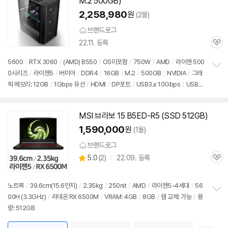
M.2 500GB)
2,258,980
원
(2몰)
브랜드로그
22.11. 등록
관
심
5600
/
RTX 3060
/
(AMD) B550
/
OS미포함
/
750W
/
AMD
/
라이젠 500
0시리즈
/
라이젠5
/
버미어
/
DDR4
/
16GB
/
M.2
/
500GB
/
NVIDIA
/
그래
정
픽 메모리: 12GB
/
1Gbps 유선
/
HDMI
/
DP포트
/
USB3.x 10Gbps
/
USB3.
보
펼
x 5Gbps
/
미들타워
/
용도: 게임용
치
기
MSI 브라보 15 B5ED-R5 (SSD 512GB)
1,590,000
원
(1몰)
브랜드로그
상
5.0
(
2)
22.09. 등록
관
별
품
심
점
리
노트북
/
39.6cm(15.6인치)
/
2.35kg
/
250nit
/
AMD
/
라이젠5-4세대
/
56
뷰
00H (3.3GHz)
/
라데온 RX 6500M
/
VRAM: 4GB
/
8GB
/
램 교체: 가능
/
용
정
량: 512GB
보
펼
치