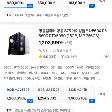
더보기
960,000
550,000
183,600
원
원
원
2위
1위
TIP
내 CPU가 뿔딱이라니? 오버클럭 수율 확인법!
영웅
컴퓨터
영웅 875 게이밍울트라560X R5
5600 RTX5060 (16GB, M.2 256GB)
1,203,690
원
(5몰)
82
브랜드로그
상
상
4.8
(
224)
21.03. 등록
품
관
별
의
품
심
점
견
리
5600
/
RTX 5060
/
(AMD) B550
/
OS미포함
/
600W
/
AMD
/
라이젠 500
뷰
0시리즈
/
라이젠5
/
버미어
/
DDR4
/
16GB
/
M.2
/
256GB
/
NVIDIA
/
그래
정
픽 메모리: 8GB
/
1Gbps 유선
/
HDMI
/
DP포트
/
파워서플라이
/
미들타워
/
LE
보
펼
D쿨러
/
용도: 게임용
치
16GB, M.2 256GB
16GB, M.2 512GB
32GB, M.2 1TB
기
더보기
1,203,690
1,254,280
1,466,710
원
원
원
2위
1위
TIP
흥행도 액션도 찢었다! 스페이스마린2 추천사양