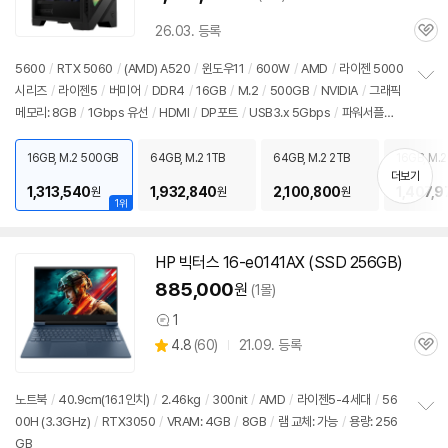
26.03. 등록
관
심
5600
/
RTX 5060
/
(AMD) A520
/
윈도우11
/
600W
/
AMD
/
라이젠 5000
시리즈
/
라이젠5
/
버미어
/
DDR4
/
16GB
/
M.2
/
500GB
/
NVIDIA
/
그래픽
정
메모리: 8GB
/
1Gbps 유선
/
HDMI
/
DP포트
/
USB3.x 5Gbps
/
파워서플라
보
펼
이
/
미들타워
/
LED쿨러
/
용도: 게임용
치
16GB, M.2 500GB
64GB, M.2 1TB
64GB, M.2 2TB
16GB, M.2
기
더보기
1,313,540
1,932,840
2,100,800
1,407,9
원
원
원
1위
HP 빅터스 16-e0141AX (SSD 256GB)
885,000
원
(1몰)
1
상
상
4.8
(
60)
21.09. 등록
품
관
별
의
품
심
점
견
리
노트북
/
40.9cm(16.1인치)
/
2.46kg
/
300nit
/
AMD
/
라이젠5-4세대
/
56
뷰
00H (3.3GHz)
/
RTX3050
/
VRAM: 4GB
/
8GB
/
램 교체: 가능
/
용량: 256
정
GB
보