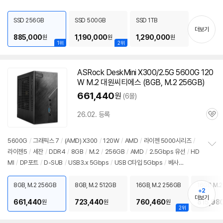
펼
치
SSD 256GB
SSD 500GB
SSD 1TB
기
더보기
885,000
1,190,000
1,290,000
원
원
원
1위
2위
ASRock DeskMini X300/2.5G 5600G 120
W M.2 대원씨티에스 (8GB, M.2 256GB)
661,440
원
(6몰)
26.02. 등록
관
심
5600G
/
그래픽스 7
/
(AMD) X300
/
120W
/
AMD
/
라이젠 5000시리즈
/
라이젠5
/
세잔
/
DDR4
/
8GB
/
M.2
/
256GB
/
AMD
/
2.5Gbps 유선
/
HD
정
MI
/
DP포트
/
D-SUB
/
USB3.x 5Gbps
/
USB C타입 5Gbps
/
베사
보
펼
홀
/
DC
/
미니PC
/
용도: 사무/인강용
치
8GB, M.2 256GB
8GB, M.2 512GB
16GB, M.2 256GB
16GB, M.
기
+2
더보기
661,440
723,440
760,460
815,98
원
원
원
2위