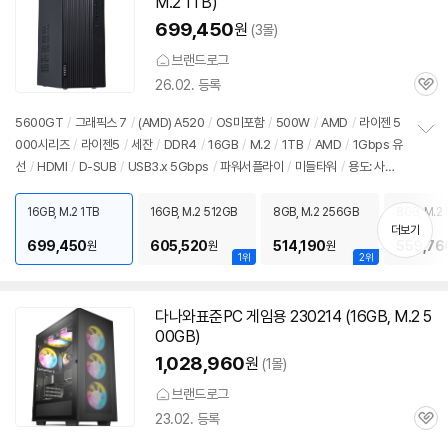
M.2 1TB)
699,450
원
(3몰)
브랜드로그
26.02. 등록
관
심
5600GT
/
그래픽스 7
/
(AMD) A520
/
OS미포함
/
500W
/
AMD
/
라이젠 5
000시리즈
/
라이젠5
/
세잔
/
DDR4
/
16GB
/
M.2
/
1TB
/
AMD
/
1Gbps 유
정
선
/
HDMI
/
D-SUB
/
USB3.x 5Gbps
/
파워서플라이
/
미들타워
/
용도: 사무/
보
펼
인강용
치
16GB, M.2 1TB
16GB, M.2 512GB
8GB, M.2 256GB
8GB, M.2
기
더보기
699,450
605,520
514,190
559,76
원
원
원
1위
2위
다나와표준PC 게임용 230214 (16GB, M.2 5
00GB)
1,028,960
원
(1몰)
브랜드로그
23.02. 등록
관
심