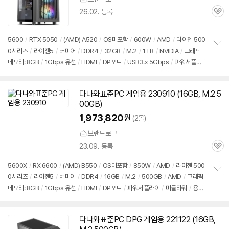
26.02. 등록
관
심
5600
/
RTX 5050
/
(AMD) A520
/
OS미포함
/
600W
/
AMD
/
라이젠 500
0시리즈
/
라이젠5
/
버미어
/
DDR4
/
32GB
/
M.2
/
1TB
/
NVIDIA
/
그래픽
정
메모리: 8GB
/
1Gbps 유선
/
HDMI
/
DP포트
/
USB3.x 5Gbps
/
파워서플라
보
펼
이
/
미들타워
/
용도: 게임용
치
기
다나와표준PC 게임용 230910 (16GB, M.2 5
00GB)
1,973,820
원
(2몰)
브랜드로그
23.09. 등록
관
심
5600X
/
RX 6600
/
(AMD) B550
/
OS미포함
/
850W
/
AMD
/
라이젠 500
세부정보 열기/접기
0시리즈
/
라이젠5
/
버미어
/
DDR4
/
16GB
/
M.2
/
500GB
/
AMD
/
그래픽
정
메모리: 8GB
/
1Gbps 유선
/
HDMI
/
DP포트
/
파워서플라이
/
미들타워
/
용도:
보
펼
게임용
치
기
다나와표준PC DPG 게임용 221122 (16GB,