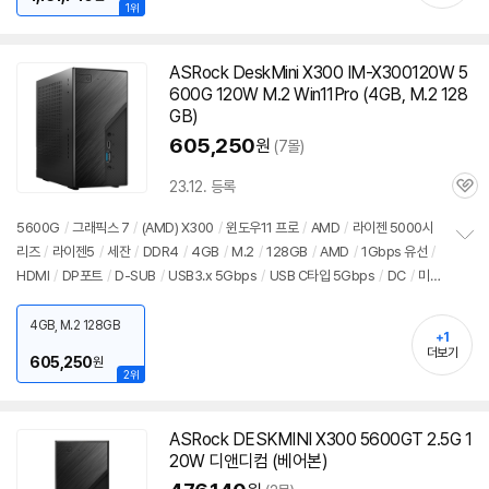
1위
ASRock DeskMini X300 IM-X300120W 5
600G 120W M.2 Win11Pro (4GB, M.2 128
GB)
605,250
원
(7몰)
23.12. 등록
관
심
5600G
/
그래픽스 7
/
(AMD) X300
/
윈도우11 프로
/
AMD
/
라이젠 5000시
리즈
/
라이젠5
/
세잔
/
DDR4
/
4GB
/
M.2
/
128GB
/
AMD
/
1Gbps 유선
/
정
HDMI
/
DP포트
/
D-SUB
/
USB3.x 5Gbps
/
USB C타입 5Gbps
/
DC
/
미
보
펼
니PC
/
용도: 사무/인강용
치
4GB, M.2 128GB
기
+1
더보기
605,250
원
2위
ASRock DESKMINI X300 5600GT 2.5G 1
20W 디앤디컴 (베어본)