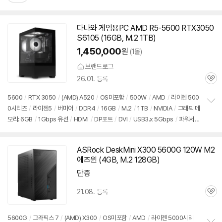
다나와 게임용PC AMD R5-5600 RTX3050
S6105 (16GB, M.2 1TB)
1,450,000
원
(1몰)
브랜드로그
26.01. 등록
관
심
5600
/
RTX 3050
/
(AMD) A520
/
OS미포함
/
500W
/
AMD
/
라이젠 500
0시리즈
/
라이젠5
/
버미어
/
DDR4
/
16GB
/
M.2
/
1TB
/
NVIDIA
/
그래픽 메
정
모리: 6GB
/
1Gbps 유선
/
HDMI
/
DP포트
/
DVI
/
USB3.x 5Gbps
/
파워서플
보
펼
라이
/
미들타워
/
어항형
/
용도: 게임용
치
기
ASRock DeskMini X300 5600G 120W M2
에즈윈 (4GB, M.2 128GB)
단종
21.08. 등록
관
심
5600G
/
그래픽스 7
/
(AMD) X300
/
OS미포함
/
AMD
/
라이젠 5000시리