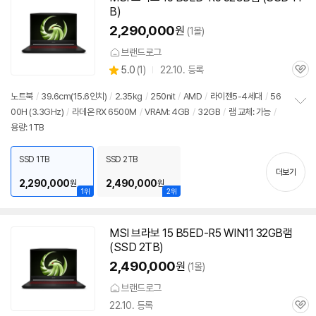
B)
2,290,000
원
(1몰)
브랜드로그
상
5.0
(
1)
22.10. 등록
관
별
품
심
점
노트북
/
39.6cm(15.6인치)
/
2.35kg
/
250nit
/
AMD
/
라이젠5-4세대
/
56
리
00H (3.3GHz)
/
라데온 RX 6500M
/
VRAM: 4GB
/
32GB
/
램 교체: 가능
/
정
뷰
용량: 1TB
보
펼
치
SSD 1TB
SSD 2TB
기
더보기
2,290,000
2,490,000
원
원
1위
2위
MSI 브라보 15 B5ED-R5 WIN11 32GB램
(SSD 2TB)
2,490,000
원
(1몰)
브랜드로그
22.10. 등록
관