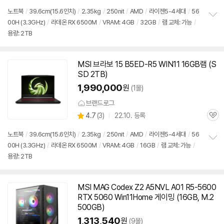
심
노트북
/
39.6cm(15.6인치)
/
2.35kg
/
250nit
/
AMD
/
라이젠5-4세대
/
56
00H (3.3GHz)
/
라데온 RX 6500M
/
VRAM: 4GB
/
32GB
/
램 교체: 가능
/
정
용량: 2TB
보
펼
치
기
MSI 브라보 15 B5ED-R5 WIN11 16GB램 (S
SD 2TB)
1,990,000
원
(1몰)
브랜드로그
상
4.7
(
3)
22.10. 등록
관
별
품
심
점
노트북
/
39.6cm(15.6인치)
/
2.35kg
/
250nit
/
AMD
/
라이젠5-4세대
/
56
리
00H (3.3GHz)
/
라데온 RX 6500M
/
VRAM: 4GB
/
16GB
/
램 교체: 가능
/
정
뷰
용량: 2TB
보
펼
치
기
MSI MAG Codex Z2 A5NVL A01 R5-5600
RTX 5060 Win11Home 게이밍 (16GB, M.2
500GB)
1,313,540
원
(9몰)