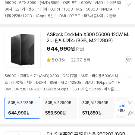
5600X
/
RTX 3060
/
(AMD) B550
/
OS미포함
/
600W
/
AMD
/
라이젠 50
00시리즈
/
라이젠5
/
버미어
/
DDR4
/
16GB
/
M.2
/
500GB
/
NVIDIA
/
그
정
래픽 메모리: 12GB
/
1Gbps 유선
/
HDMI
/
DP포트
/
파워서플라이
/
미들타워
보
펼
/
용도: 게임용
치
기
ASRock DeskMini X300 5600G 120W M.
2 대원씨티에스 (8GB, M.2 128GB)
644,990
원
(3몰)
상
5.0
(
15)
22.07. 등록
관
별
품
심
점
리
5600G
/
그래픽스 7
/
(AMD) X300
/
OS미포함
/
AMD
/
라이젠 5000시리
뷰
즈
/
라이젠5
/
세잔
/
DDR4
/
8GB
/
M.2
/
128GB
/
AMD
/
1Gbps 유선
/
H
정
DMI
/
DP포트
/
D-SUB
/
USB3.x 5Gbps
/
USB C타입 5Gbps
/
베사홀
/
D
보
펼
C
/
미니PC
/
용도: 사무/인강용
치
8GB, M.2 128GB
8GB, M.2 250GB
8GB, M.2 256GB
8GB, M.2
기
+10
더보기
644,990
556,590
571,850
609,06
원
원
원
다나와표준PC 홈/오피스용 260202 (8GB,