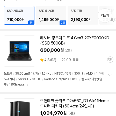
정
보
펼
SSD 256GB
SSD 512GB
SSD 1TB
SSD 2TB
치
더보기
기
710,000
1,499,000
2,190,000
2,069,
원
원
원
1위
2위
레노버 씽크패드 E14 Gen3-20YE0000KD
(SSD 500GB)
690,000
원
(2몰)
상
4.8
(
93)
22.09. 등록
관
별
품
심
점
리
노트북
/
35.56cm(14인치)
/
1.64kg
/
NTSC: 45%
/
300nit
/
AMD
/
라이젠
뷰
5-4세대
/
5600U (2.3GHz)
/
Radeon Graphics
/
8GB
/
램 교체: 가능(1슬
정
롯)
/
용량: 500GB
보
펼
치
기
주연테크 굿워크 D2V56G_D1 Win11Home
모니터 패키지 (60.4cm(24인치))
1,094,970
원
(6몰)