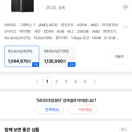
26.02. 등록
관
심
5600G
/
그래픽스 7
/
(AMD) A520
/
윈도우11
/
600W
/
AMD
/
라이젠 500
0시리즈
/
라이젠5
/
세잔
/
DDR4
/
8GB
/
M.2
/
256GB
/
AMD
/
화면크기:
정
60.4cm(24인치)
/
1920x1080
/
광시야각
/
1Gbps 유선
/
HDMI
/
D-SUB
/
보
펼
파워서플라이
/
미들타워
/
용도: 사무/인강용
치
60.4cm(24인치)
68.6cm(27인치)
기
더보기
1,094,970
1,125,990
원
원
1위
2위
1
2
3
4
5
'5600X컴퓨터' 검색결과 어떠셨나요?
만족해요
아쉬워요
함께 보면 좋은 상품
광고