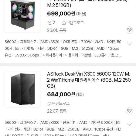
M.2 512GB)
698,000
원
(15몰)
2
브랜드로그
상
26.01. 등록
품
관
의
심
견
5600G
/
그래픽스 7
/
(AMD) A520
/
OS미포함
/
700W
/
AMD
/
라이젠 50
00시리즈
/
라이젠5
/
세잔
/
DDR4
/
8GB
/
M.2
/
512GB
/
AMD
/
1Gbps
정
유선
/
USB3.x 5Gbps
/
파워서플라이
/
미들타워
/
어항형
/
LED쿨러
/
용도: 사
보
펼
무/인강용
치
기
ASRock DeskMini X300 5600G 120W M.
2 Win11Home 대원씨티에스 (8GB, M.2 250
GB)
684,000
원
(1몰)
브랜드로그
22.07. 등록
관
심
5600G
/
그래픽스 7
/
(AMD) X300
/
윈도우11
/
AMD
/
라이젠 5000시리즈
/
라이젠5
/
세잔
/
DDR4
/
8GB
/
M.2
/
250GB
/
AMD
/
1Gbps 유선
/
HD
정
MI
/
DP포트
/
D-SUB
/
USB3.x 5Gbps
/
USB C타입 5Gbps
/
베사