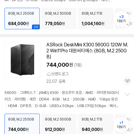
보
펼
홀
/
DC
/
미니PC
/
용도: 사무/인강용
치
8GB, M.2 250GB
8GB, M.2 500GB
8GB, M.2 1TB
8GB, M.2 
기
+3
더보기
684,000
778,050
1,004,160
1,156,8
원
원
원
2위
ASRock DeskMini X300 5600G 120W M.
2 Win11Pro 대원씨티에스 (8GB, M.2 250G
B)
744,000
원
(1몰)
브랜드로그
22.07. 등록
관
심
5600G
/
그래픽스 7
/
(AMD) X300
/
윈도우11 프로
/
AMD
/
라이젠 5000시
리즈
/
라이젠5
/
세잔
/
DDR4
/
8GB
/
M.2
/
250GB
/
AMD
/
1Gbps 유선
정
/
HDMI
/
DP포트
/
D-SUB
/
USB3.x 5Gbps
/
USB C타입 5Gbps
/
베사
보
펼
홀
/
DC
/
미니PC
/
용도: 사무/인강용
치
8GB, M.2 250GB
8GB, M.2 500GB
8GB, M.2 1TB
8GB, M.2 
기
+1
더보기
744,000
912,000
940,000
1,020,
원
원
원