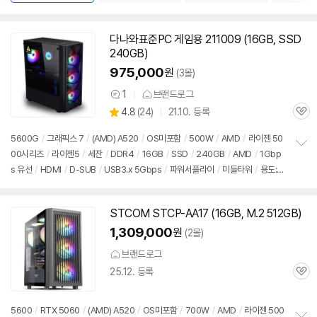
다나와표준PC 게임용 211009 (16GB, SSD
240GB)
975,000
원
(3몰)
1
브랜드로그
상
상
4.8
(
24)
21.10. 등록
품
관
별
의
품
심
점
견
5600G
/
그래픽스 7
/
(AMD) A520
/
OS미포함
/
500W
/
AMD
/
라이젠 50
리
00시리즈
/
라이젠5
/
세잔
/
DDR4
/
16GB
/
SSD
/
240GB
/
AMD
/
1Gbp
정
뷰
s 유선
/
HDMI
/
D-SUB
/
USB3.x 5Gbps
/
파워서플라이
/
미들타워
/
용도:
보
펼
사무/인강용
치
기
STCOM STCP-AA17 (16GB, M.2 512GB)
1,309,000
원
(2몰)
브랜드로그
25.12. 등록
관
심
5600
/
RTX 5060
/
(AMD) A520
/
OS미포함
/
700W
/
AMD
/
라이젠 500