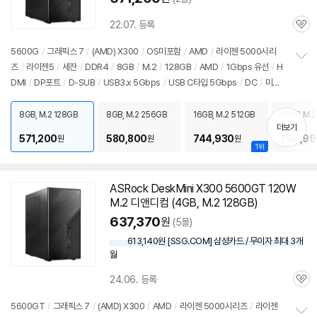
22.07. 등록
관
심
5600G
/
그래픽스 7
/
(AMD) X300
/
OS미포함
/
AMD
/
라이젠 5000시리
즈
/
라이젠5
/
세잔
/
DDR4
/
8GB
/
M.2
/
128GB
/
AMD
/
1Gbps 유선
/
H
정
DMI
/
DP포트
/
D-SUB
/
USB3.x 5Gbps
/
USB C타입 5Gbps
/
DC
/
미니P
보
펼
C
/
용도: 사무/인강용
치
8GB, M.2 128GB
8GB, M.2 256GB
16GB, M.2 512GB
16GB, M.2
기
더보기
571,200
580,800
744,930
796,99
원
원
원
1위
ASRock DeskMini X300 5600GT 120W
M.2 디앤디컴 (4GB, M.2 128GB)
637,370
원
(5몰)
613,140원 [SSG.COM] 삼성카드 / 무이자 최대 3개
월
24.06. 등록
관
심
5600GT
/
그래픽스 7
/
(AMD) X300
/
AMD
/
라이젠 5000시리즈
/
라이젠