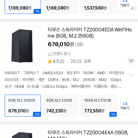
기
+3
더보기
1,169,080
1,169,080
1,537,560
1,499,
원
원
원
1위
타무즈 스트라이커 TZ200O4EDA Win11Ho
me (8GB, M.2 256GB)
676,010
원
(3몰)
브랜드로그
상
4.5
(
2)
26.02. 등록
관
별
품
심
점
5600GT
/
그래픽스 7
/
(AMD) A520
/
윈도우11
/
500W
/
AMD
/
라이젠 50
리
00시리즈
/
라이젠5
/
세잔
/
DDR4
/
8GB
/
M.2
/
256GB
/
AMD
/
1Gbps
정
뷰
유선
/
HDMI
/
D-SUB
/
USB3.x 5Gbps
/
파워서플라이
/
미들타워
/
용도: 사
보
펼
무/인강용
치
8GB, M.2 256GB
8GB, M.2 512GB
16GB, M.2 512GB
기
+3
더보기
676,010
742,230
772,550
원
원
원
2위
1위
타무즈 스트라이커 TZ200O4EAA (16GB,