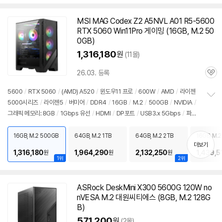
MSI MAG Codex Z2 A5NVL A01 R5-5600
RTX 5060 Win11Pro 게이밍 (16GB, M.2 50
0GB)
1,316,180
원
(11몰)
26.03. 등록
관
심
5600
/
RTX 5060
/
(AMD) A520
/
윈도우11 프로
/
600W
/
AMD
/
라이젠
5000시리즈
/
라이젠5
/
버미어
/
DDR4
/
16GB
/
M.2
/
500GB
/
NVIDIA
/
정
그래픽 메모리: 8GB
/
1Gbps 유선
/
HDMI
/
DP포트
/
USB3.x 5Gbps
/
파워
보
펼
서플라이
/
미들타워
/
LED쿨러
/
용도: 게임용
치
16GB, M.2 500GB
64GB, M.2 1TB
64GB, M.2 2TB
16GB, M.2
기
더보기
1,316,180
1,964,290
2,132,250
1,439,5
원
원
원
1위
2위
ASRock DeskMini X300 5600G 120W no
nVESA M.2 대원씨티에스 (8GB, M.2 128G
B)
571,200
원
(2몰)