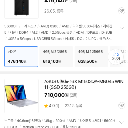
476,140
원
(2몰)
26.05. 등록
관
심
5600GT
/
그래픽스 7
/
(AMD) X300
/
AMD
/
라이젠 5000시리즈
/
라이젠
5
/
세잔
/
DDR4
/
M.2
/
AMD
/
2.5Gbps 유선
/
HDMI
/
DP포트
/
D-SUB
정
/
USB3.x 5Gbps
/
USB C타입 5Gbps
/
베사홀
/
DC
/
미니PC
/
용도: 사무/
보
펼
인강용
치
베어본
4GB, M.2 128GB
4GB, M.2 256GB
4GB, M.2
기
+12
더보기
476,140
616,100
638,500
701,60
원
원
원
ASUS 비보북 16X M1603QA-MB045 WIN
11 (SSD 256GB)
710,000
원
(2몰)
상
4.0
(
1)
22.12. 등록
관
별
품
심
점
리
노트북
/
40.6cm(16인치)
/
1.8kg
/
300nit
/
AMD
/
라이젠5-4세대
/
5600H
뷰
(3.3GHz)
/
Radeon Graphics
/
8GB
/
용량: 256GB