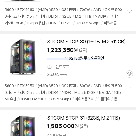
심
5600
/
RTX 5060
/
(AMD) A520
/
OS미포함
/
700W
/
AMD
/
라이젠 500
0시리즈
/
라이젠5
/
버미어
/
DDR4
/
32GB
/
M.2
/
1TB
/
NVIDIA
/
그래픽
정
메모리: 8GB
/
1Gbps 유선
/
HDMI
/
DP포트
/
USB3.x 5Gbps
/
파워서플라
보
펼
이
/
미들타워
/
용도: 게임용
치
기
STCOM STCP-i30 (16GB, M.2 512GB)
1,223,350
원
(2몰)
1,162,180원 쿠팡 와우할인
와
우
브랜드로그
할
26.02. 등록
인
관
가
심
5600
/
RTX 5050
/
(AMD) A520
/
OS미포함
/
600W
/
AMD
/
라이젠 500
0시리즈
/
라이젠5
/
버미어
/
DDR4
/
16GB
/
M.2
/
512GB
/
NVIDIA
/
1Gb
정
ps 유선
/
HDMI
/
DP포트
/
USB3.x 5Gbps
/
파워서플라이
/
미들타워
/
용도:
보
펼
게임용
치
기
STCOM STCP-i31 (32GB, M.2 1TB)
1,585,000
원
(2몰)
브랜드로그