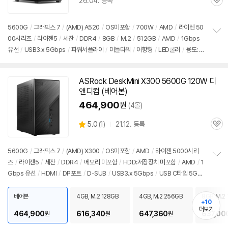
26.04. 등록
관
심
5600G
/
그래픽스 7
/
(AMD) A520
/
OS미포함
/
700W
/
AMD
/
라이젠 50
00시리즈
/
라이젠5
/
세잔
/
DDR4
/
8GB
/
M.2
/
512GB
/
AMD
/
1Gbps
정
유선
/
USB3.x 5Gbps
/
파워서플라이
/
미들타워
/
어항형
/
LED쿨러
/
용도: 사
보
펼
무/인강용
치
기
ASRock DeskMini X300 5600G 120W 디
앤디컴 (베어본)
464,900
원
(4몰)
상
5.0
(
1)
21.12. 등록
관
별
품
심
점
리
5600G
/
그래픽스 7
/
(AMD) X300
/
OS미포함
/
AMD
/
라이젠 5000시리
뷰
즈
/
라이젠5
/
세잔
/
DDR4
/
메모리 미포함
/
HDD:저장장치 미포함
/
AMD
/
1
정
Gbps 유선
/
HDMI
/
DP포트
/
D-SUB
/
USB3.x 5Gbps
/
USB C타입 5Gbp
보
펼
s
/
베사홀
/
DC
/
미니PC
치
베어본
4GB, M.2 128GB
4GB, M.2 256GB
8GB, M.2
기
+10
더보기
464,900
616,340
647,360
637,00
원
원
원