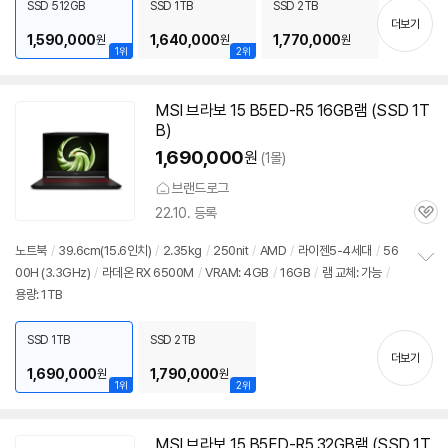
SSD 512GB
SSD 1TB
SSD 2TB
기
더보기
1,590,000
1,640,000
1,770,000
원
원
원
1위
2위
MSI 브라보 15 B5ED-R5 16GB램 (SSD 1T
B)
1,690,000
원
(1몰)
브랜드로그
22.10. 등록
관
심
노트북
/
39.6cm(15.6인치)
/
2.35kg
/
250nit
/
AMD
/
라이젠5-4세대
/
56
00H (3.3GHz)
/
라데온 RX 6500M
/
VRAM: 4GB
/
16GB
/
램 교체: 가능
/
정
용량: 1TB
보
펼
치
SSD 1TB
SSD 2TB
기
더보기
1,690,000
1,790,000
원
원
1위
2위
MSI 브라보 15 B5ED-R5 32GB램 (SSD 1T