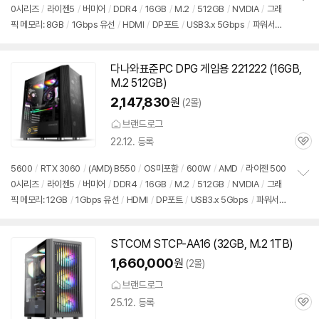
0시리즈
/
라이젠5
/
버미어
/
DDR4
/
16GB
/
M.2
/
512GB
/
NVIDIA
/
그래
정
픽 메모리: 8GB
/
1Gbps 유선
/
HDMI
/
DP포트
/
USB3.x 5Gbps
/
파워서플
보
펼
라이
/
미들타워
/
용도: 게임용
치
기
다나와표준PC DPG 게임용 221222 (16GB,
M.2 512GB)
2,147,830
원
(2몰)
브랜드로그
22.12. 등록
관
심
5600
/
RTX 3060
/
(AMD) B550
/
OS미포함
/
600W
/
AMD
/
라이젠 500
0시리즈
/
라이젠5
/
버미어
/
DDR4
/
16GB
/
M.2
/
512GB
/
NVIDIA
/
그래
정
픽 메모리: 12GB
/
1Gbps 유선
/
HDMI
/
DP포트
/
USB3.x 5Gbps
/
파워서플
보
펼
라이
/
미들타워
/
용도: 게임용
치
기
STCOM STCP-AA16 (32GB, M.2 1TB)
1,660,000
원
(2몰)
브랜드로그
25.12. 등록
관