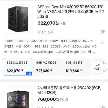
ASRock DeskMini X300/2.5G 5600G 120
W nonVESA M.2 대원씨티에스 (8GB, M.2 2
56GB)
622,070
원
(7몰)
26.02. 등록
관
심
5600G
/
그래픽스 7
/
(AMD) X300
/
120W
/
AMD
/
라이젠 5000시리즈
/
라이젠5
/
세잔
/
DDR4
/
8GB
/
M.2
/
256GB
/
AMD
/
2.5Gbps 유선
/
HD
정
MI
/
DP포트
/
D-SUB
/
USB3.x 5Gbps
/
USB C타입 5Gbps
/
DC
/
미니
보
펼
PC
/
용도: 사무/인강용
치
8GB, M.2 256GB
8GB, M.2 512GB
8GB, M.2 1TB
16GB, M.
기
+3
더보기
622,070
727,680
810,860
733,67
원
원
원
2위
다나와표준PC 홈/오피스용 260402 (8GB,
M.2 512GB)
768,000
원
(16몰)