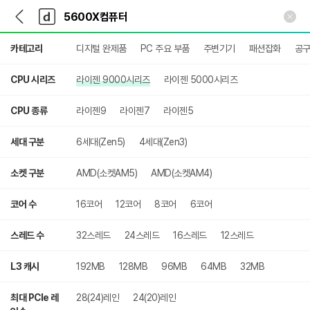
뒤
다
본문 바로가기
다
로
나
나
가
와
와
상
기
메
카테고리
디지털 완제품
PC 주요 부품
주변기기
패션잡화
공구
세
인
검
색
CPU 시리즈
라이젠 9000시리즈
라이젠 5000시리즈
CPU 종류
라이젠9
라이젠7
라이젠5
세대 구분
6세대(Zen5)
4세대(Zen3)
소켓 구분
AMD(소켓AM5)
AMD(소켓AM4)
코어 수
16코어
12코어
8코어
6코어
스레드 수
32스레드
24스레드
16스레드
12스레드
L3 캐시
192MB
128MB
96MB
64MB
32MB
최대 PCIe 레
28(24)레인
24(20)레인