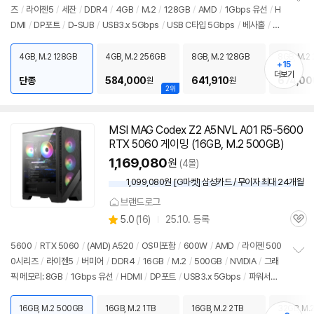
즈
/
라이젠5
/
세잔
/
DDR4
/
4GB
/
M.2
/
128GB
/
AMD
/
1Gbps 유선
/
H
정
DMI
/
DP포트
/
D-SUB
/
USB3.x 5Gbps
/
USB C타입 5Gbps
/
베사홀
/
D
보
펼
C
/
미니PC
/
용도: 사무/인강용
치
4GB, M.2 128GB
4GB, M.2 256GB
8GB, M.2 128GB
8GB, M.2
기
+15
더보기
단종
584,000
641,910
674,00
원
원
2위
MSI MAG Codex Z2 A5NVL A01 R5-5600
RTX 5060 게이밍 (16GB, M.2 500GB)
1,169,080
원
(4몰)
1,099,080원 [G마켓] 삼성카드 / 무이자 최대 24개월
브랜드로그
상
5.0
(
16)
25.10. 등록
관
별
품
심
점
5600
/
RTX 5060
/
(AMD) A520
/
OS미포함
/
600W
/
AMD
/
라이젠 500
리
0시리즈
/
라이젠5
/
버미어
/
DDR4
/
16GB
/
M.2
/
500GB
/
NVIDIA
/
그래
정
뷰
픽 메모리: 8GB
/
1Gbps 유선
/
HDMI
/
DP포트
/
USB3.x 5Gbps
/
파워서플
보
펼
라이
/
미들타워
/
LED쿨러
/
용도: 게임용
치
16GB, M.2 500GB
16GB, M.2 1TB
16GB, M.2 2TB
32GB, M.