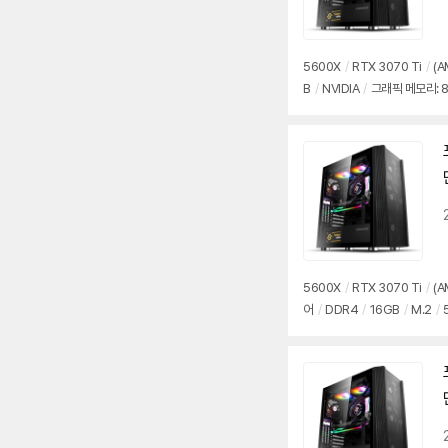
5600X
/
RTX 3070 Ti
/
(A
B
/
NVIDIA
/
그래픽 메모리: 
5600X
/
RTX 3070 Ti
/
(A
어
/
DDR4
/
16GB
/
M.2
/