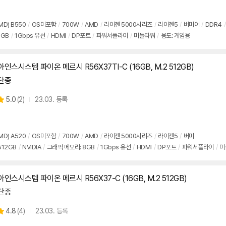
MD) B550
/
OS미포함
/
700W
/
AMD
/
라이젠 5000시리즈
/
라이젠5
/
버미어
/
DDR4
/
8GB
/
1Gbps 유선
/
HDMI
/
DP포트
/
파워서플라이
/
미들타워
/
용도: 게임용
아인스시스템 파이온 메르시 R56X37TI-C (16GB, M.2 512GB)
단종
상
5.0
(
2)
23.03. 등록
별
품
점
리
뷰
MD) A520
/
OS미포함
/
700W
/
AMD
/
라이젠 5000시리즈
/
라이젠5
/
버미
512GB
/
NVIDIA
/
그래픽 메모리: 8GB
/
1Gbps 유선
/
HDMI
/
DP포트
/
파워서플라이
/
미
아인스시스템 파이온 메르시 R56X37-C (16GB, M.2 512GB)
단종
상
4.8
(
4)
23.03. 등록
별
품