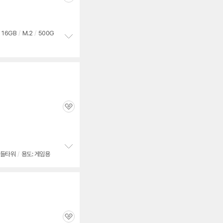
관
심
16GB
/
M.2
/
500G
정
보
펼
치
기
관
심
들타워
/
용도: 게임용
정
보
펼
치
기
관