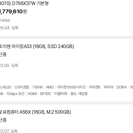
3070) D756X37W 기본형
1,779,610
원
빠
른
무료배송
배
26.04. 등록
송
조이젠 라이징A33 (16GB, SSD 240GB)
단종
23.09. 등록
) A520
/
OS미포함
/
700W
/
AMD
/
라이젠 5000시리즈
/
라이젠5
/
버미어
/
DDR4
/
1
GB
/
1Gbps 유선
/
HDMI
/
DP포트
/
미들타워
/
용도: 게임용
포유컴퓨터 A56X (16GB, M.2 500GB)
단종
23.07. 등록