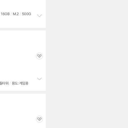
세부정보 열기/접기
심
16GB
/
M.2
/
500G
정
보
펼
치
기
관
심
들타워
/
용도: 게임용
정
보
펼
치
기
관
심