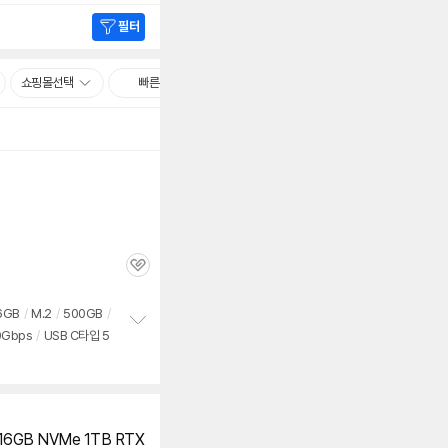
필터
쇼핑몰선택
빠른배송
관
심
6GB
/
M.2
/
500GB
/
0Gbps
/
USB C타입 5
정
보
펼
치
기
6GB NVMe 1TB RTX