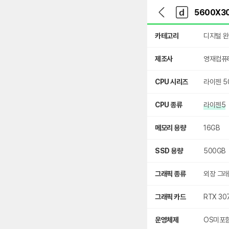
뒤
다
본문 바로가기
다
로
나
나
가
와
와
상
기
메
카테고리
디지털 
세
인
검
색
제조사
영재컴퓨
CPU 시리즈
라이젠 5
CPU 종류
라이젠5
메모리 용량
16GB
SSD 용량
500GB
그래픽 종류
외장 그
그래픽 카드
RTX 30
운영체제
OS미포