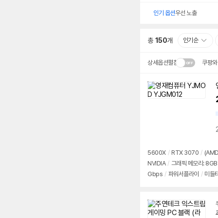
인기 옵션
우선 노출
총
150
개
인기순
상세옵션펼침
쿠팡와
설치 환경·지역에 따라
배송·설치비가 달라집니다
5600X
/
RTX 3070
/
(AMD
NVIDIA
/
그래픽 메모리: 8GB
Gbps
/
파워서플라이
/
미들