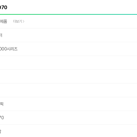
완제품
더보기
터
000시리즈
래픽
70
함