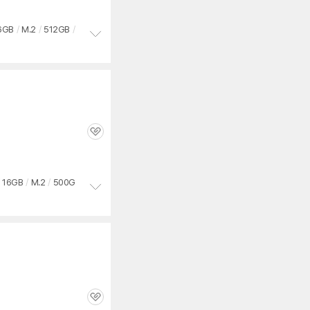
6GB
/
M.2
/
512GB
/
정
보
펼
치
기
관
심
16GB
/
M.2
/
500G
정
보
펼
치
기
관