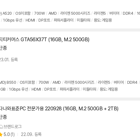
점
리
뷰
) A520
/
OS미포함
/
700W
/
AMD
/
라이젠 5000시리즈
/
라이젠5
/
버미어
/
DDR4
/
1
/
1Gbps 유선
/
HDMI
/
DP포트
/
파워서플라이
/
미들타워
/
용도: 게임용
지티커머스 GTA56X37T (16GB, M.2 500GB)
단종
23.01. 등록
MD) B550
/
OS미포함
/
700W
/
AMD
/
라이젠 5000시리즈
/
라이젠5
/
버미어
/
DDR4
/
8GB
/
1Gbps 유선
/
HDMI
/
DP포트
/
파워서플라이
/
미들타워
/
용도: 게임용
다나와표준PC 전문가용 220928 (16GB, M.2 500GB + 2TB)
단종
브랜드로그
상
5.0
(
1)
22.09. 등록
별