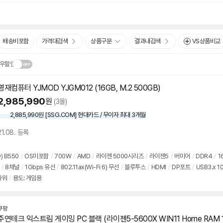
배송비포함
가격대검색
상품구분
결과내검색
VS상품비교
우할인
영재컴퓨터 YJMOD YJGM012 (16GB, M.2 500GB)
닫
.
2,985,990
원
(3몰)
기
2,885,990원 [SSG.COM] 현대카드 / 무이자 최대 3개월
21.08. 등록
) B550
/
OS미포함
/
700W
/
AMD
/
라이젠 5000시리즈
/
라이젠5
/
버미어
/
DDR4
/
1
/
8채널
/
1Gbps 유선
/
802.11ax(Wi-Fi 6) 무선
/
블루투스
/
HDMI
/
DP포트
/
USB3.x 1
타워
/
용도: 게임용
쿠팡
주연테크 익스트림 게이밍 PC 블랙 (라이젠5-5600X WIN11 Home RAM 1