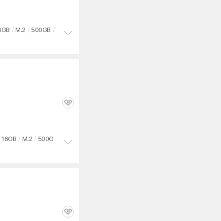
심
6GB
/
M.2
/
500GB
/
정
보
펼
치
기
관
심
16GB
/
M.2
/
500G
정
보
펼
치
기
관