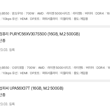
) B550
/
윈도우10
/
700W
/
AMD
/
라이젠 5000시리즈
/
라이젠5
/
버미어
/
DDR4
/
1
/
1Gbps 유선
/
HDMI
/
DP포트
/
파워서플라이
/
미들타워
/
용도: 게임용
컴퓨리 PURYC56XV307S500 (16GB, M.2 500GB)
단종
23.03. 등록
) B550
/
OS미포함
/
700W
/
AMD
/
라이젠 5000시리즈
/
라이젠5
/
버미어
/
DDR4
/
1
/
1Gbps 유선
/
HDMI
/
DP포트
/
파워서플라이
/
미들타워
/
용도: 게임용
업피씨 UPA56X37T (16GB, M.2 500GB)
단종
23.03. 등록