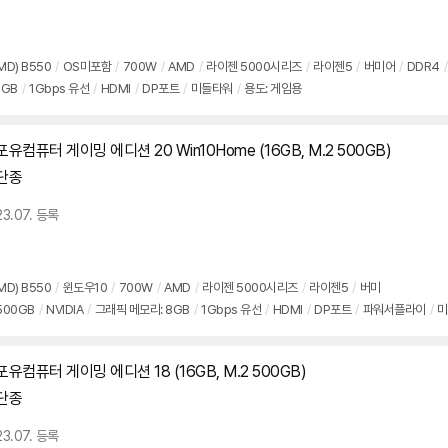
MD) B550
/
OS미포함
/
700W
/
AMD
/
라이젠 5000시리즈
/
라이젠5
/
버미어
/
DDR4
/
8GB
/
1Gbps 유선
/
HDMI
/
DP포트
/
미들타워
/
용도: 게임용
포유컴퓨터 게이밍 에디션 20 Win10Home (16GB, M.2 500GB)
단종
23.07. 등록
MD) B550
/
윈도우10
/
700W
/
AMD
/
라이젠 5000시리즈
/
라이젠5
/
버미
500GB
/
NVIDIA
/
그래픽 메모리: 8GB
/
1Gbps 유선
/
HDMI
/
DP포트
/
파워서플라이
/
미
포유컴퓨터 게이밍 에디션 18 (16GB, M.2 500GB)
단종
23.07. 등록