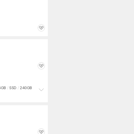
관
심
관
심
6GB
/
SSD
/
240GB
정
보
펼
치
기