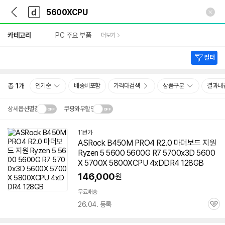
뒤
다
본문 바로가기
다
로
나
나
가
와
와
상
기
메
카테고리
PC 주요 부품
더보기
세
인
검
색
필터
총
1
개
인기순
배송비포함
가격대검색
상품구분
결과내
상세옵션펼침
쿠팡와우할인
설치 환경·지역에 따라
11번가
닫
배송·설치비가 달라집니다.
ASRock B450M PRO4 R2.0 마더보드 지원
기
Ryzen 5 5600 5600G R7 5700x3D 5600
X 5700X 5800XCPU 4xDDR4 128GB
146,000
원
무료배송
26.04. 등록
관
심