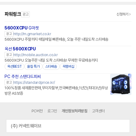
파워링크
광고
신청하기
5600XCPU
G마켓
http://m.gmarket.co.kr
광고
5600XCPU 주말까지 매일매일 빠른배송, 오늘 주문 내일도착 스타배송
옥션
5600XCPU
http://mobile.auction.co.kr
광고
5600XCPU 오늘주문 내일 도착 스타배송! 무제한 무료배송까지
옥션BEST
올킬 특가
스타배송
꼭멤버십
PC 추천 스탠다드피씨
https://standardprice.kr/
광고
100%정품 새제품만판매,무이자할부,전국빠른배송,1년간(최대3년)무상
방문 AS보증
PC버전
로그인
개인정보처리방침
고객센터
(주) 커넥트웨이브