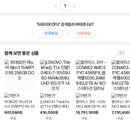
1
'5600XCPU' 검색결과 어떠셨나요?
만족해요
아쉬워요
함께 보면 좋은 상품
광고
최대62만 레노버 Sli
[LENOVO ThinkPa
클라리스 코어 - CCN
클라리스 코어 
m3 15ARP10 R5 25
d] T14 인텔10세대 i
AI02 AMD EPYC 45
AI03 AMD 
6GB DOS
7-10510U 8G NVM
85PX_블랙웰5000_
85PX_블랙웰
801,060
410,000
15,791,300
7,751,400
원
원
원
e256G UHD 윈도우
RAM 64G/2TB AI
RAM 64G/2
무료
무료
무료
무료
11 14인치
워크스테이션 딥러닝
워크스테이션
추론 서버 PC
추론 서버 PC