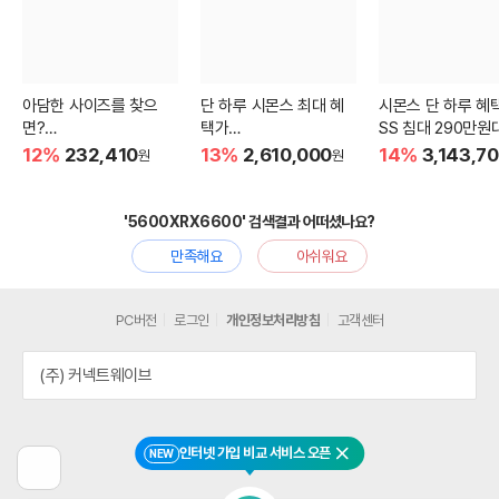
아담한 사이즈를 찾으
단 하루 시몬스 최대 혜
시몬스 단 하루 혜택
면?
택가
SS 침대 290만원
3인용 비건가죽 소파
침대+협탁 230만원대
12%
232,410
13%
2,610,000
14%
3,143,7
원
원
'5600XRX6600' 검색결과 어떠셨나요?
만족해요
아쉬워요
PC버전
로그인
개인정보처리방침
고객센터
(주) 커넥트웨이브
인터넷 가입 비교 서비스 오픈
NEW
닫기
이
전