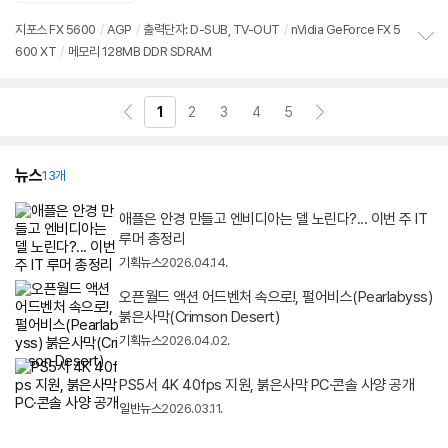
심
지포스 FX 5600
/
AGP
/
출력단자: D-SUB, TV-OUT
/
nVidia GeForce FX 5
600 XT
/
메모리 128MB DDR SDRAM
정
보
펼
치
1
2
3
4
5
기
뉴스
13개
애플은 안경 만들고 엔비디아는 델 노린다?... 이번 주 IT
루머 총정리
기획뉴스
2026.04.14.
오픈월드 액션 어드벤처 속으로!, 펄어비스(Pearlabyss)
붉은사막(Crimson Desert)
기획뉴스
2026.04.02.
PS5서 4K 40fps 지원, 붉은사막 PC·콘솔 사양 공개
일반뉴스
2026.03.11.