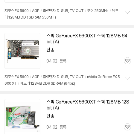
심
지포스 FX 5600
/
AGP
/
출력단자: D-SUB, TV-OUT
/
코어 250MHz
/
메모
리 128MB DDR SDRAM 550MHz
정
보
펼
치
스팍 GeForceFX
5600XT
스팍 128MB 64
기
bit (A)
단종
04.02. 등록
관
심
지포스 FX 5600
/
AGP
/
출력단자: D-SUB, TV-OUT
/
nVidia GeForce FX 5
600 XT
/
메모리 128MB DDR SDRAM (64bit)
정
보
펼
치
스팍 GeForceFX
5600XT
스팍 128MB 128
기
bit (A)
단종
04.02. 등록
관