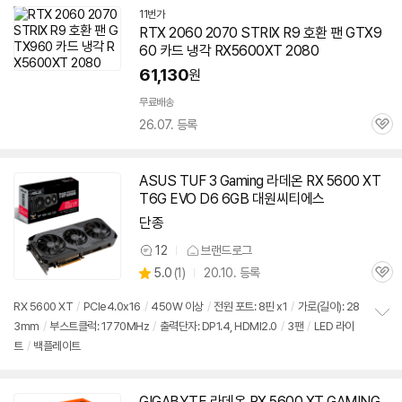
11번가
RTX 2060 2070 STRIX R9 호환 팬 GTX9
60 카드 냉각 RX5600XT 2080
61,130
원
무료배송
26.07. 등록
관
심
ASUS TUF 3 Gaming 라데온 RX 5600 XT
T6G EVO D6 6GB 대원씨티에스
단종
12
브랜드로그
상
상
5.0
(
1)
20.10. 등록
품
관
별
의
품
심
점
견
RX 5600 XT
/
PCIe4.0x16
/
450W 이상
/
전원 포트: 8핀 x1
/
가로(길이): 28
리
3mm
/
부스트클럭: 1770MHz
/
출력단자: DP1.4, HDMI2.0
/
3팬
/
LED 라이
정
뷰
트
/
백플레이트
보
펼
치
기
GIGABYTE 라데온 RX 5600 XT GAMING