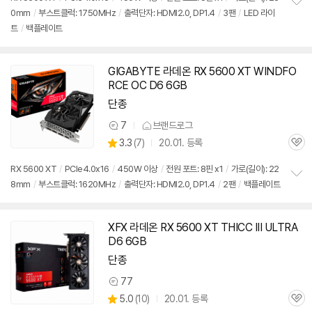
리
0mm
/
부스트클럭: 1750MHz
/
출력단자: HDMI2.0, DP1.4
/
3팬
/
LED 라이
정
뷰
트
/
백플레이트
보
펼
치
기
GIGABYTE 라데온 RX 5600 XT WINDFO
RCE OC D6 6GB
단종
7
브랜드로그
상
상
3.3
(
7)
20.01. 등록
품
관
별
의
품
심
점
견
RX 5600 XT
/
PCIe4.0x16
/
450W 이상
/
전원 포트: 8핀 x1
/
가로(길이): 22
리
8mm
/
부스트클럭: 1620MHz
/
출력단자: HDMI2.0, DP1.4
/
2팬
/
백플레이트
정
뷰
보
펼
치
XFX 라데온 RX 5600 XT THICC III ULTRA
기
D6 6GB
단종
77
상
상
5.0
(
10)
20.01. 등록
품
관
별
의