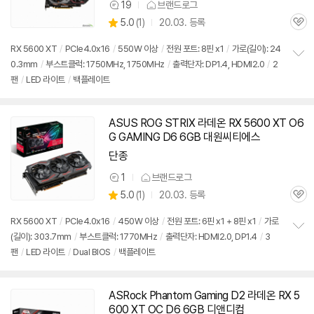
19
브랜드로그
상
상
5.0
(
1)
20.03. 등록
품
관
별
의
품
심
점
견
RX 5600 XT
/
PCIe4.0x16
/
550W 이상
/
전원 포트: 8핀 x1
/
가로(길이): 24
리
0.3mm
/
부스트클럭: 1750MHz, 1750MHz
/
출력단자: DP1.4, HDMI2.0
/
2
정
뷰
팬
/
LED 라이트
/
백플레이트
보
펼
치
기
ASUS ROG STRIX 라데온 RX 5600 XT O6
G GAMING D6 6GB 대원씨티에스
단종
1
브랜드로그
상
상
5.0
(
1)
20.03. 등록
품
관
별
의
품
심
점
견
RX 5600 XT
/
PCIe4.0x16
/
450W 이상
/
전원 포트: 6핀 x1 + 8핀 x1
/
가로
리
(길이): 303.7mm
/
부스트클럭: 1770MHz
/
출력단자: HDMI2.0, DP1.4
/
3
정
뷰
팬
/
LED 라이트
/
Dual BIOS
/
백플레이트
보
펼
치
기
ASRock Phantom Gaming D2 라데온 RX 5
600 XT OC D6 6GB 디앤디컴