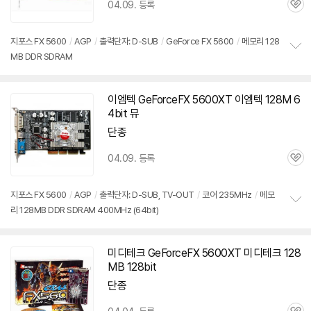
04.09. 등록
관
심
지포스 FX 5600
/
AGP
/
출력단자: D-SUB
/
GeForce FX 5600
/
메모리 128
MB DDR SDRAM
정
보
펼
치
이엠텍 GeForceFX
5600XT
이엠텍 128M 6
기
4bit 뮤
단종
04.09. 등록
관
심
지포스 FX 5600
/
AGP
/
출력단자: D-SUB, TV-OUT
/
코어 235MHz
/
메모
리 128MB DDR SDRAM 400MHz (64bit)
정
보
펼
치
미디테크 GeForceFX
5600XT
미디테크 128
기
MB 128bit
단종