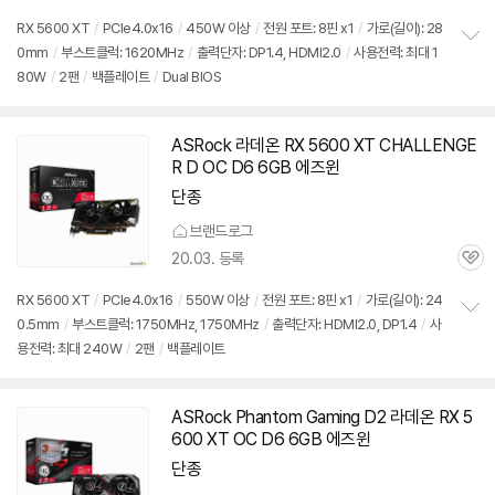
의
품
심
점
견
RX 5600 XT
/
PCIe4.0x16
/
450W 이상
/
전원 포트: 8핀 x1
/
가로(길이): 28
리
0mm
/
부스트클럭: 1620MHz
/
출력단자: DP1.4, HDMI2.0
/
사용전력: 최대 1
정
뷰
80W
/
2팬
/
백플레이트
/
Dual BIOS
보
펼
치
기
ASRock 라데온 RX 5600 XT CHALLENGE
R D OC D6 6GB 에즈윈
단종
브랜드로그
20.03. 등록
관
심
RX 5600 XT
/
PCIe4.0x16
/
550W 이상
/
전원 포트: 8핀 x1
/
가로(길이): 24
0.5mm
/
부스트클럭: 1750MHz, 1750MHz
/
출력단자: HDMI2.0, DP1.4
/
사
정
용전력: 최대 240W
/
2팬
/
백플레이트
보
펼
치
기
ASRock Phantom Gaming D2 라데온 RX 5
600 XT OC D6 6GB 에즈윈
단종