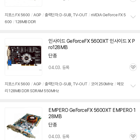
관
심
지포스 FX 5600
/
AGP
/
출력단자: D-SUB, TV-OUT
/
nVIDIA GeForce FX 5
600
/
128MB DDR
정
보
펼
치
인사이드 GeForceFX
5600XT
인사이드 X P
기
ro128MB
단종
04.03. 등록
관
심
지포스 FX 5600
/
AGP
/
출력단자: D-SUB, TV-OUT
/
코어 250MHz
/
메모
리 128MB DDR SDRAM 550MHz
정
보
펼
치
EMPERO GeForceFX
5600XT
EMPERO 1
기
28MB
단종
04.03. 등록
관