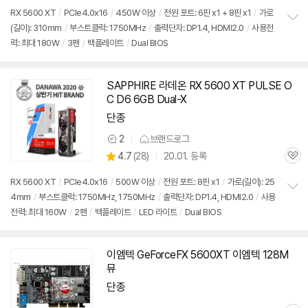
품
심
점
견
RX 5600 XT
/
PCIe4.0x16
/
450W 이상
/
전원 포트: 6핀 x1 + 8핀 x1
/
가로
리
(길이): 310mm
/
부스트클럭: 1750MHz
/
출력단자: DP1.4, HDMI2.0
/
사용전
정
뷰
력: 최대 180W
/
3팬
/
백플레이트
/
Dual BIOS
보
펼
치
기
SAPPHIRE 라데온 RX 5600 XT PULSE O
동
C D6 6GB Dual-X
영
상
단종
2
브랜드로그
상
상
4.7
(
28)
20.01. 등록
품
관
별
의
품
심
점
견
RX 5600 XT
/
PCIe4.0x16
/
500W 이상
/
전원 포트: 8핀 x1
/
가로(길이): 25
리
4mm
/
부스트클럭: 1750MHz, 1750MHz
/
출력단자: DP1.4, HDMI2.0
/
사용
정
뷰
전력: 최대 160W
/
2팬
/
백플레이트
/
LED 라이트
/
Dual BIOS
보
펼
치
기
이엠텍 GeForceFX
5600XT
이엠텍 128M
뮤
단종