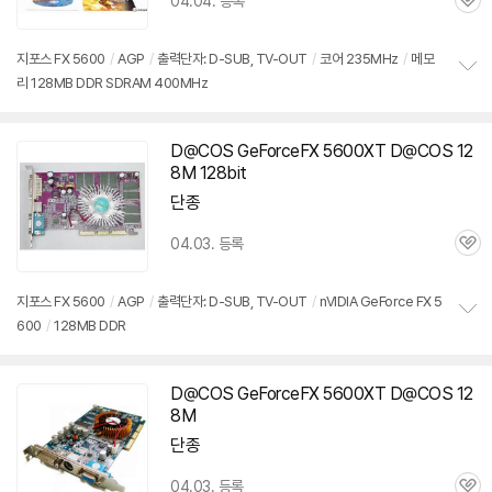
04.04. 등록
관
심
지포스 FX 5600
/
AGP
/
출력단자: D-SUB, TV-OUT
/
코어 235MHz
/
메모
리 128MB DDR SDRAM 400MHz
정
보
펼
치
D@COS GeForceFX
5600XT
D@COS 12
기
8M 128bit
단종
04.03. 등록
관
심
지포스 FX 5600
/
AGP
/
출력단자: D-SUB, TV-OUT
/
nVIDIA GeForce FX 5
600
/
128MB DDR
정
보
펼
치
D@COS GeForceFX
5600XT
D@COS 12
기
8M
단종
04.03. 등록