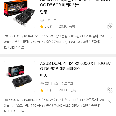
OC D6 6GB 피씨디렉트
단종
브랜드로그
상
5.0
(
1)
20.10. 등록
관
별
품
심
점
RX 5600 XT
/
PCIe4.0x16
/
450W 이상
/
전원 포트: 8핀 x1
/
가로(길이): 28
리
0mm
/
부스트클럭: 1750MHz
/
출력단자: DP1.4, HDMI2.0
/
3팬
/
백플레이
정
뷰
트
/
LED 라이트
보
펼
치
기
ASUS DUAL 라데온 RX 5600 XT T6G EV
O D6 6GB 대원씨티에스
단종
32
브랜드로그
상
상
5.0
(
1)
20.06. 등록
품
관
별
의
품
심
점
견
RX 5600 XT
/
PCIe4.0x16
/
450W 이상
/
전원 포트: 8핀 x1
/
가로(길이): 28
리
3mm
/
부스트클럭: 1770MHz
/
출력단자: HDMI2.0, DP1.4
/
2팬
/
백플레이
정
뷰
트
/
LED 라이트
보