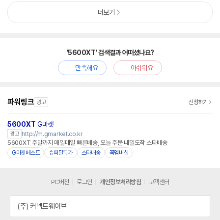
더보기
'5600XT' 검색결과 어떠셨나요?
만족해요
아쉬워요
파워링크
광고
신청하기
5600XT
G마켓
http://m.gmarket.co.kr
광고
5600XT 주말까지 매일매일 빠른배송, 오늘 주문 내일도착 스타배송
G마켓베스트
슈퍼딜특가
스타배송
꼭멤버십
PC버전
로그인
개인정보처리방침
고객센터
(주) 커넥트웨이브