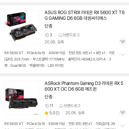
펼
치
기
ASUS ROG STRIX 라데온 RX 5600 XT T6
세부정보 열기/접기
G GAMING D6 6GB 대원씨티에스
단종
3
브랜드로그
상
20.06. 등록
품
관
의
심
견
RX 5600 XT
/
PCIe4.0x16
/
450W 이상
/
전원 포트: 6핀 x1 + 8핀 x1
/
가로
(길이): 303.7mm
/
부스트클럭: 1770MHz
/
출력단자: HDMI2.0, DP1.4
/
3
정
팬
/
Dual BIOS
/
백플레이트
/
LED 라이트
보
펼
치
기
ASRock Phantom Gaming D3 라데온 RX 5
600 XT OC D6 6GB 에즈윈
단종
11
브랜드로그
상
상
5.0
(
1)
20.06. 등록
품
관
별
의
품
심
점
견
RX 5600 XT
/
PCIe4.0x16
/
550W 이상
/
전원 포트: 8핀 x1
/
가로(길이): 29
리