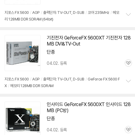
심
지포스 FX 5600
/
AGP
/
출력단자: TV-OUT, D-SUB
/
코어 235MHz
/
메모
리 128MB DDR SDRAM (64bit)
정
보
펼
치
기진전자 GeForceFX
5600XT
기진전자 128
기
MB DVI&TV-Out
단종
04.02. 등록
관
심
지포스 FX 5600
/
AGP
/
출력단자: TV-OUT, D-SUB
/
GeForce FX 5600 F
X
/
메모리 128MB DDR SDRAM
정
보
펼
치
인사이드 GeForceFX
5600XT
인사이드 128
기
MB (PC방)
단종
04.02. 등록
관