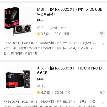
치
기
MSI 라데온 RX 5600 XT 게이밍 X D6 6GB
트윈프로져7
단종
2
브랜드로그
상
상
3.5
(
2)
20.01. 등록
품
관
별
의
품
심
점
견
RX 5600 XT
/
PCIe4.0x16
/
450W 이상
/
전원 포트: 8핀 x2
/
가로(길이): 29
리
7mm
/
부스트클럭: 1750MHz, 1750MHz
/
출력단자: DP1.4, HDMI2.0
/
2
정
뷰
팬
/
LED 라이트
/
백플레이트
보
펼
치
기
XFX 라데온 RX 5600 XT THICC III PRO D
6 6GB
단종
54
상
상
4.7
(
9)
20.01. 등록
품
관
별
의
품
심
점
견
RX 5600 XT
/
PCIe4.0x16
/
450W 이상
/
전원 포트: 6핀 x1 + 8핀 x1
/
가로
리
(길이): 310mm
/
부스트클럭: 1750MHz
/
출력단자: DP1.4, HDMI2.0
/
사용전