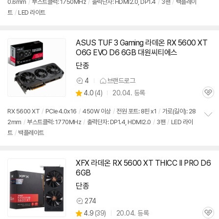
0.6mm
/
부스트클럭: 1750MHz
/
출력단자: HDMI2.0, DP1.4
/
3팬
/
백플레이
정
뷰
트
/
LED 라이트
보
펼
치
기
ASUS TUF 3 Gaming 라데온 RX 5600 XT
O6G EVO D6 6GB 대원씨티에스
단종
4
브랜드로그
상
상
4.0
(
4)
20.04. 등록
품
관
별
의
품
심
점
견
RX 5600 XT
/
PCIe4.0x16
/
450W 이상
/
전원 포트: 8핀 x1
/
가로(길이): 28
리
2mm
/
부스트클럭: 1770MHz
/
출력단자: DP1.4, HDMI2.0
/
3팬
/
LED 라이
정
뷰
트
/
백플레이트
보
펼
치
기
XFX 라데온 RX 5600 XT THICC II PRO D6
6GB
단종
274
상
상
4.9
(
39)
20.04. 등록
품
관
별