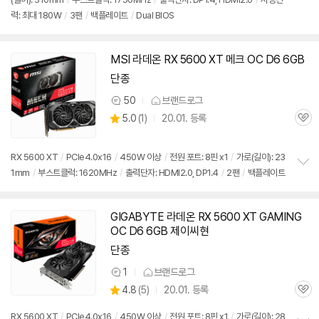
정
뷰
력: 최대 180W
/
3팬
/
백플레이트
/
Dual BIOS
보
펼
치
기
MSI 라데온 RX 5600 XT 메크 OC D6 6GB
단종
50
브랜드로그
상
상
5.0
(
1)
20.01. 등록
품
관
별
의
품
심
점
견
리
RX 5600 XT
/
PCIe4.0x16
/
450W 이상
/
전원 포트: 8핀 x1
/
가로(길이): 23
뷰
1mm
/
부스트클럭: 1620MHz
/
출력단자: HDMI2.0, DP1.4
/
2팬
/
백플레이트
정
보
펼
치
GIGABYTE 라데온 RX 5600 XT GAMING
동
기
OC D6 6GB 제이씨현
영
상
단종
1
브랜드로그
상
상
4.8
(
5)
20.01. 등록
품
관
별
의
품
심
점
견
RX 5600 XT
/
PCIe4.0x16
/
450W 이상
/
전원 포트: 8핀 x1
/
가로(길이): 28