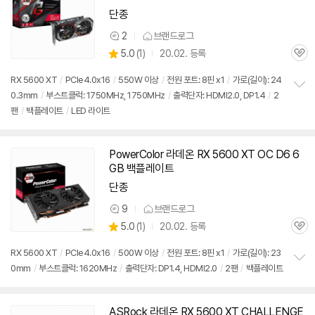
단종
2
브랜드로그
상
상
5.0
(
1)
20.02. 등록
품
관
별
의
품
심
점
견
RX 5600 XT
/
PCIe4.0x16
/
550W 이상
/
전원 포트: 8핀 x1
/
가로(길이): 24
리
0.3mm
/
부스트클럭: 1750MHz, 1750MHz
/
출력단자: HDMI2.0, DP1.4
/
2
정
뷰
팬
/
백플레이트
/
LED 라이트
보
펼
치
기
PowerColor 라데온 RX 5600 XT OC D6 6
GB 백플레이트
단종
9
브랜드로그
상
상
5.0
(
1)
20.02. 등록
품
관
별
의
품
심
점
견
RX 5600 XT
/
PCIe4.0x16
/
500W 이상
/
전원 포트: 8핀 x1
/
가로(길이): 23
리
0mm
/
부스트클럭: 1620MHz
/
출력단자: DP1.4, HDMI2.0
/
2팬
/
백플레이트
정
뷰
보
펼
치
ASRock 라데온 RX 5600 XT CHALLENGE