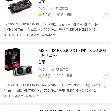
단종
1
브랜드로그
상
상
5.0
(
1)
20.01. 등록
품
관
별
의
품
심
점
견
RX 5600 XT
/
PCIe4.0x16
/
450W 이상
/
전원 포트: 6핀 x1 + 8핀 x1
/
가로
리
(길이): 303.7mm
/
부스트클럭: 1770MHz
/
출력단자: DP1.4, HDMI2.0
/
3
정
뷰
팬
/
Dual BIOS
/
LED 라이트
/
백플레이트
보
펼
치
기
MSI 라데온 RX 5600 XT 게이밍 X D6 6GB
트윈프로져7
단종
2
브랜드로그
상
상
3.5
(
2)
20.01. 등록
품
관
별
의
품
심
점
견
RX 5600 XT
/
PCIe4.0x16
/
450W 이상
/
전원 포트: 8핀 x2
/
가로(길이): 29
리
7mm
/
부스트클럭: 1750MHz, 1750MHz
/
출력단자: DP1.4, HDMI2.0
/
2
정
뷰
팬
/
LED 라이트
/
백플레이트
보
펼
치
기