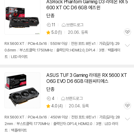
ASRock Phantom Gaming D3 라데온 RX 5
600 XT OC D6 6GB 에즈윈
단종
11
브랜드로그
상
상
5.0
(
1)
20.06. 등록
품
관
별
의
품
심
점
견
RX 5600 XT
/
PCIe4.0x16
/
550W 이상
/
전원 포트: 8핀 x1
/
가로(길이): 29
리
0.6mm
/
부스트클럭: 1750MHz
/
출력단자: HDMI2.0, DP1.4
/
3팬
/
백플레이
정
뷰
트
/
LED 라이트
보
펼
치
기
ASUS TUF 3 Gaming 라데온 RX 5600 XT
O6G EVO D6 6GB 대원씨티에스
단종
4
브랜드로그
상
상
4.0
(
4)
20.04. 등록
품
관
별
의
품
심
점
견
RX 5600 XT
/
PCIe4.0x16
/
450W 이상
/
전원 포트: 8핀 x1
/
가로(길이): 28
리
2mm
/
부스트클럭: 1770MHz
/
출력단자: DP1.4, HDMI2.0
/
3팬
/
LED 라이
정
뷰
트
/
백플레이트
보