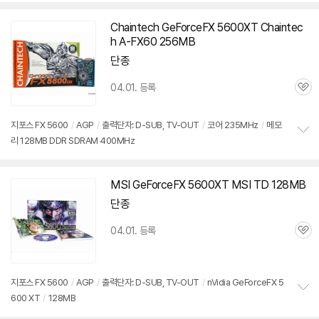
보
펼
치
Chaintech GeForceFX
5600XT
Chaintec
기
h A-FX60 256MB
단종
04.01. 등록
관
심
지포스 FX 5600
/
AGP
/
출력단자: D-SUB, TV-OUT
/
코어 235MHz
/
메모
리 128MB DDR SDRAM 400MHz
정
보
펼
치
MSI GeForceFX
5600XT
MSI TD 128MB
기
단종
04.01. 등록
관
심
지포스 FX 5600
/
AGP
/
출력단자: D-SUB, TV-OUT
/
nVidia GeForceFX 5
600 XT
/
128MB
정
보