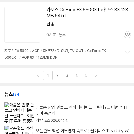
펼
치
카오스 GeForceFX
5600XT
카오스 8X 128
기
MB 64bit
단종
04.01. 등록
관
심
지포스 FX 5600
/
AGP
/
출력단자: D-SUB, TV-OUT
/
GeForceFX
5600XT
/
AGP 8X
/
128MB DDR
정
보
펼
치
1
2
3
4
5
기
뉴스
13개
애플은 안경 만들고 엔비디아는 델 노린다?... 이번 주 IT
루머 총정리
기획뉴스
2026.04.14.
오픈월드 액션 어드벤처 속으로!, 펄어비스(Pearlabyss)