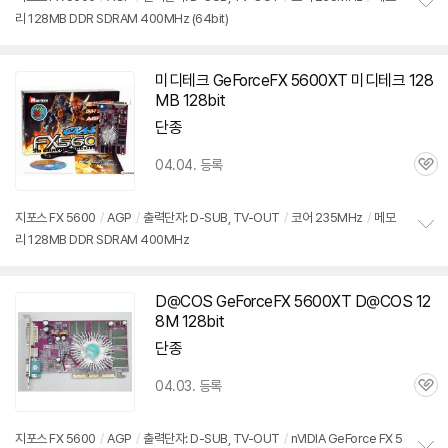
리 128MB DDR SDRAM 400MHz (64bit)
정
보
펼
치
미디테크 GeForceFX
5600XT
미디테크 128
기
MB 128bit
단종
04.04. 등록
관
심
지포스 FX 5600
/
AGP
/
출력단자: D-SUB, TV-OUT
/
코어 235MHz
/
메모
리 128MB DDR SDRAM 400MHz
정
보
펼
치
D@COS GeForceFX
5600XT
D@COS 12
기
8M 128bit
단종
04.03. 등록
관
심
지포스 FX 5600
/
AGP
/
출력단자: D-SUB, TV-OUT
/
nVIDIA GeForce FX 5