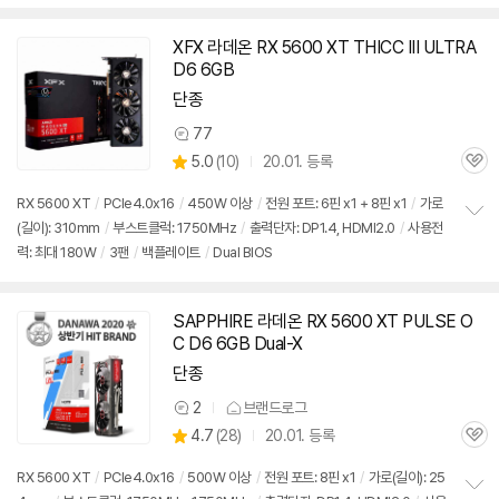
보
펼
치
XFX 라데온 RX 5600 XT THICC III ULTRA
기
D6 6GB
단종
77
상
상
5.0
(
10)
20.01. 등록
품
관
별
의
품
심
점
견
RX 5600 XT
/
PCIe4.0x16
/
450W 이상
/
전원 포트: 6핀 x1 + 8핀 x1
/
가로
리
(길이): 310mm
/
부스트클럭: 1750MHz
/
출력단자: DP1.4, HDMI2.0
/
사용전
정
뷰
력: 최대 180W
/
3팬
/
백플레이트
/
Dual BIOS
보
펼
치
기
SAPPHIRE 라데온 RX 5600 XT PULSE O
동
C D6 6GB Dual-X
영
상
단종
2
브랜드로그
상
상
4.7
(
28)
20.01. 등록
품
관
별
의
품
심
점
견
RX 5600 XT
/
PCIe4.0x16
/
500W 이상
/
전원 포트: 8핀 x1
/
가로(길이): 25
리