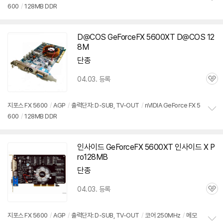
600
/
128MB DDR
정
보
펼
치
D@COS GeForceFX
5600XT
D@COS 12
기
8M
단종
04.03. 등록
관
심
지포스 FX 5600
/
AGP
/
출력단자: D-SUB, TV-OUT
/
nVIDIA GeForce FX 5
600
/
128MB DDR
정
보
펼
치
인사이드 GeForceFX
5600XT
인사이드 X P
기
ro128MB
단종
04.03. 등록
관
심
지포스 FX 5600
/
AGP
/
출력단자: D-SUB, TV-OUT
/
코어 250MHz
/
메모