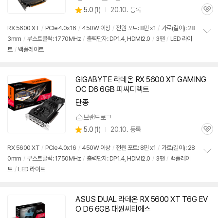
상
상
5.0
(
1)
20.10. 등록
품
관
별
의
품
심
점
견
RX 5600 XT
/
PCIe4.0x16
/
450W 이상
/
전원 포트: 8핀 x1
/
가로(길이): 28
리
3mm
/
부스트클럭: 1770MHz
/
출력단자: DP1.4, HDMI2.0
/
3팬
/
LED 라이
정
뷰
트
/
백플레이트
보
펼
치
기
GIGABYTE 라데온 RX 5600 XT GAMING
OC D6 6GB 피씨디렉트
단종
브랜드로그
상
5.0
(
1)
20.10. 등록
관
별
품
심
점
RX 5600 XT
/
PCIe4.0x16
/
450W 이상
/
전원 포트: 8핀 x1
/
가로(길이): 28
리
0mm
/
부스트클럭: 1750MHz
/
출력단자: DP1.4, HDMI2.0
/
3팬
/
백플레이
정
뷰
트
/
LED 라이트
보
펼
치
기
ASUS DUAL 라데온 RX 5600 XT T6G EV
O D6 6GB 대원씨티에스