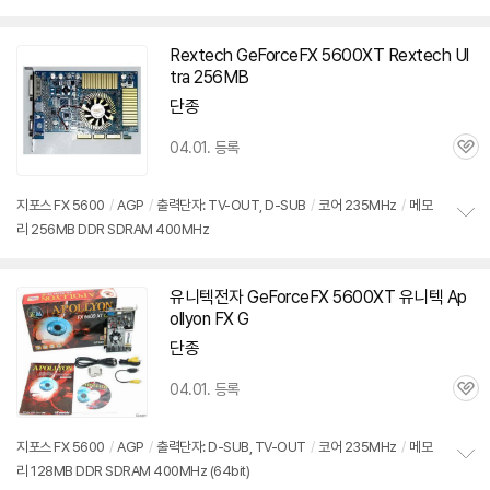
보
펼
치
Rextech GeForceFX
5600XT
Rextech Ul
기
tra 256MB
단종
04.01. 등록
관
심
지포스 FX 5600
/
AGP
/
출력단자: TV-OUT, D-SUB
/
코어 235MHz
/
메모
리 256MB DDR SDRAM 400MHz
정
보
펼
치
유니텍전자 GeForceFX
5600XT
유니텍 Ap
기
ollyon FX G
단종
04.01. 등록
관
심
지포스 FX 5600
/
AGP
/
출력단자: D-SUB, TV-OUT
/
코어 235MHz
/
메모
리 128MB DDR SDRAM 400MHz (64bit)
정