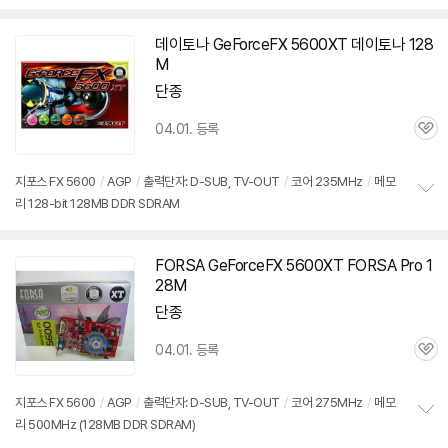
보
펼
치
데이토나 GeForceFX
5600XT
데이토나 128
기
M
단종
04.01. 등록
관
심
지포스 FX 5600
/
AGP
/
출력단자: D-SUB, TV-OUT
/
코어 235MHz
/
메모
리 128-bit 128MB DDR SDRAM
정
보
펼
치
FORSA GeForceFX
5600XT
FORSA Pro 1
기
28M
단종
04.01. 등록
관
심
지포스 FX 5600
/
AGP
/
출력단자: D-SUB, TV-OUT
/
코어 275MHz
/
메모
리 500MHz (128MB DDR SDRAM)
정