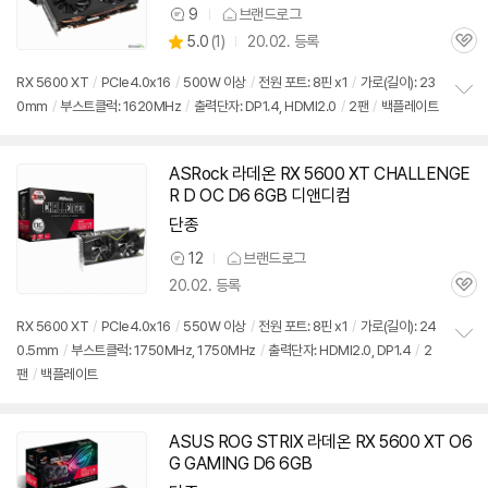
9
브랜드로그
상
상
5.0
(
1)
20.02. 등록
품
관
별
의
품
심
점
견
RX 5600 XT
/
PCIe4.0x16
/
500W 이상
/
전원 포트: 8핀 x1
/
가로(길이): 23
리
0mm
/
부스트클럭: 1620MHz
/
출력단자: DP1.4, HDMI2.0
/
2팬
/
백플레이트
정
뷰
보
펼
치
ASRock 라데온 RX 5600 XT CHALLENGE
기
R D OC D6 6GB 디앤디컴
단종
12
브랜드로그
상
20.02. 등록
품
관
의
심
견
RX 5600 XT
/
PCIe4.0x16
/
550W 이상
/
전원 포트: 8핀 x1
/
가로(길이): 24
0.5mm
/
부스트클럭: 1750MHz, 1750MHz
/
출력단자: HDMI2.0, DP1.4
/
2
정
팬
/
백플레이트
보
펼
치
기
ASUS ROG STRIX 라데온 RX 5600 XT O6
G GAMING D6 6GB