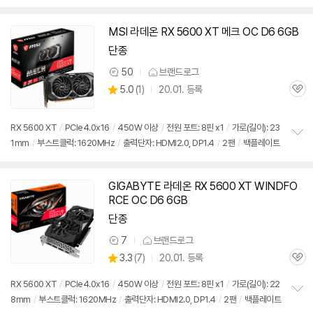
펼
치
기
MSI 라데온 RX 5600 XT 메크 OC D6 6GB
단종
50
브랜드로그
상
상
5.0
(
1)
20.01. 등록
품
관
별
의
품
심
점
견
리
RX 5600 XT
/
PCIe4.0x16
/
450W 이상
/
전원 포트: 8핀 x1
/
가로(길이): 23
뷰
1mm
/
부스트클럭: 1620MHz
/
출력단자: HDMI2.0, DP1.4
/
2팬
/
백플레이트
정
보
펼
치
GIGABYTE 라데온 RX 5600 XT WINDFO
기
RCE OC D6 6GB
단종
7
브랜드로그
상
상
3.3
(
7)
20.01. 등록
품
관
별
의
품
심
점
견
RX 5600 XT
/
PCIe4.0x16
/
450W 이상
/
전원 포트: 8핀 x1
/
가로(길이): 22
리
8mm
/
부스트클럭: 1620MHz
/
출력단자: HDMI2.0, DP1.4
/
2팬
/
백플레이트
정
뷰