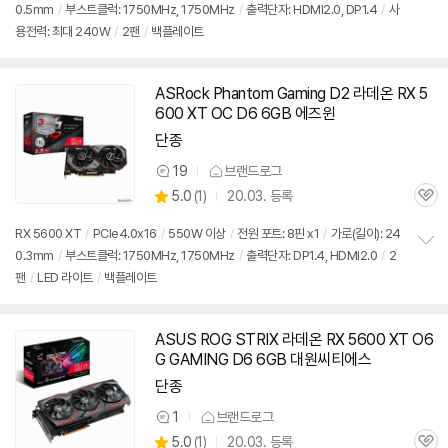
0.5mm
/
부스트클럭: 1750MHz, 1750MHz
/
출력단자: HDMI2.0, DP1.4
/
사
정
용전력: 최대 240W
/
2팬
/
백플레이트
보
펼
치
기
ASRock Phantom Gaming D2 라데온 RX 5
600 XT OC D6 6GB 에즈윈
단종
19
브랜드로그
상
상
5.0
(
1)
20.03. 등록
품
관
별
의
품
심
점
견
RX 5600 XT
/
PCIe4.0x16
/
550W 이상
/
전원 포트: 8핀 x1
/
가로(길이): 24
리
0.3mm
/
부스트클럭: 1750MHz, 1750MHz
/
출력단자: DP1.4, HDMI2.0
/
2
정
뷰
팬
/
LED 라이트
/
백플레이트
보
펼
치
기
ASUS ROG STRIX 라데온 RX 5600 XT O6
G GAMING D6 6GB 대원씨티에스
단종
1
브랜드로그
상
상
5.0
(
1)
20.03. 등록
품