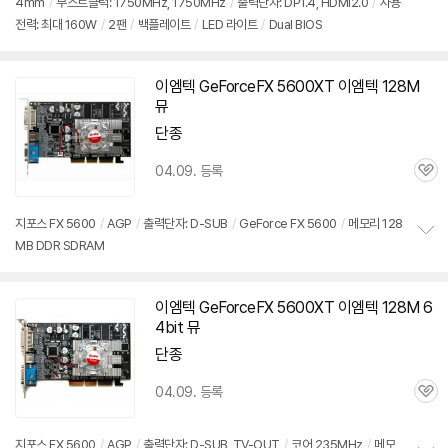
4mm
/
부스트클럭: 1750MHz, 1750MHz
/
출력단자: DP1.4, HDMI2.0
/
사용
정
뷰
전력: 최대 160W
/
2팬
/
백플레이트
/
LED 라이트
/
Dual BIOS
보
펼
치
기
이엠텍 GeForceFX
5600XT
이엠텍 128M
뮤
단종
04.09. 등록
관
심
지포스 FX 5600
/
AGP
/
출력단자: D-SUB
/
GeForce FX 5600
/
메모리 128
MB DDR SDRAM
정
보
펼
치
이엠텍 GeForceFX
5600XT
이엠텍 128M 6
기
4bit 뮤
단종
04.09. 등록
관
심
지포스 FX 5600
/
AGP
/
출력단자: D-SUB, TV-OUT
/
코어 235MHz
/
메모