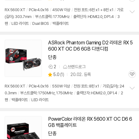
관
별
의
품
심
점
견
RX 5600 XT
/
PCIe4.0x16
/
450W 이상
/
전원 포트: 6핀 x1 + 8핀 x1
/
가로
리
(길이): 303.7mm
/
부스트클럭: 1770MHz
/
출력단자: HDMI2.0, DP1.4
/
3
정
뷰
팬
/
LED 라이트
/
Dual BIOS
/
백플레이트
보
펼
치
기
ASRock Phantom Gaming D2 라데온 RX 5
600 XT OC D6 6GB 디앤디컴
단종
세부정보 열기/접기
2
브랜드로그
상
상
5.0
(
1)
20.02. 등록
품
관
별
의
품
심
점
견
RX 5600 XT
/
PCIe4.0x16
/
550W 이상
/
전원 포트: 8핀 x1
/
가로(길이): 24
리
0.3mm
/
부스트클럭: 1750MHz, 1750MHz
/
출력단자: HDMI2.0, DP1.4
/
2
정
뷰
팬
/
백플레이트
/
LED 라이트
보
펼
치
기
PowerColor 라데온 RX 5600 XT OC D6 6
GB 백플레이트
단종