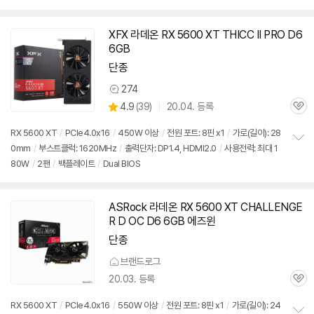
펼
치
기
XFX 라데온 RX 5600 XT THICC II PRO D6
6GB
단종
274
상
상
4.9
(
39)
20.04. 등록
품
관
별
의
품
심
점
견
RX 5600 XT
/
PCIe4.0x16
/
450W 이상
/
전원 포트: 8핀 x1
/
가로(길이): 28
리
0mm
/
부스트클럭: 1620MHz
/
출력단자: DP1.4, HDMI2.0
/
사용전력: 최대 1
정
뷰
80W
/
2팬
/
백플레이트
/
Dual BIOS
보
펼
치
기
ASRock 라데온 RX 5600 XT CHALLENGE
R D OC D6 6GB 에즈윈
단종
브랜드로그
20.03. 등록
관
심
RX 5600 XT
/
PCIe4.0x16
/
550W 이상
/
전원 포트: 8핀 x1
/
가로(길이): 24