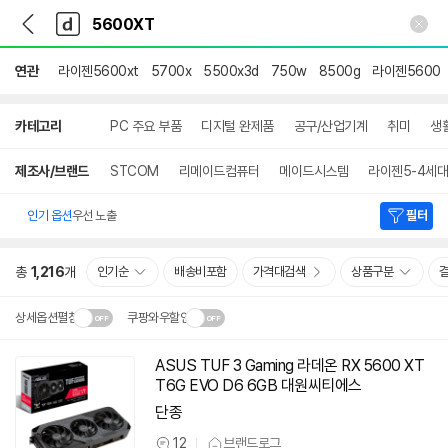
뒤
다
본문 바로가기
다
로
나
나
가
와
와
기
메
연관
라이젠5600xt
5700x
5500x3d
750w
8500g
라이젠5600
인
상
카테고리
PC 주요 부품
디지털 완제품
공구/산업기계
취미
생
세
검
색
제조사/브랜드
STCOM
리메이드컴퓨터
메이드시스템
라이젠5-4세대
인기 옵션
우선 노출
필터
총
1,216
개
인기순
배송비포함
가격대검색
상품구분
상세옵션펼침
쿠팡와우할인
설치 환경·지역에 따라
ASUS TUF 3 Gaming 라데온 RX 5600 XT
닫
배송·설치비가 달라집니다.
T6G EVO D6 6GB 대원씨티에스
기
단종
12
브랜드로그