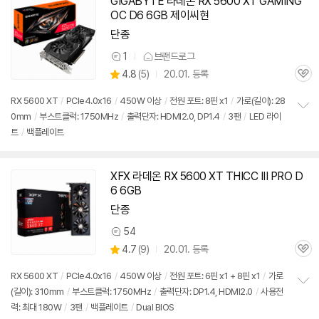
GIGABYTE 라데온 RX 5600 XT GAMING
동
OC D6 6GB 제이씨현
영
상
단종
1
브랜드로그
상
상
4.8
(
5)
20.01. 등록
품
관
별
의
품
심
점
견
RX 5600 XT
/
PCIe4.0x16
/
450W 이상
/
전원 포트: 8핀 x1
/
가로(길이): 28
리
0mm
/
부스트클럭: 1750MHz
/
출력단자: HDMI2.0, DP1.4
/
3팬
/
LED 라이
정
뷰
트
/
백플레이트
보
펼
치
기
XFX 라데온 RX 5600 XT THICC III PRO D
6 6GB
단종
54
상
상
4.7
(
9)
20.01. 등록
품
관
별
의
품
심
점
견
RX 5600 XT
/
PCIe4.0x16
/
450W 이상
/
전원 포트: 6핀 x1 + 8핀 x1
/
가로
리
(길이): 310mm
/
부스트클럭: 1750MHz
/
출력단자: DP1.4, HDMI2.0
/
사용전
정
뷰
력: 최대 180W
/
3팬
/
백플레이트
/
Dual BIOS
보