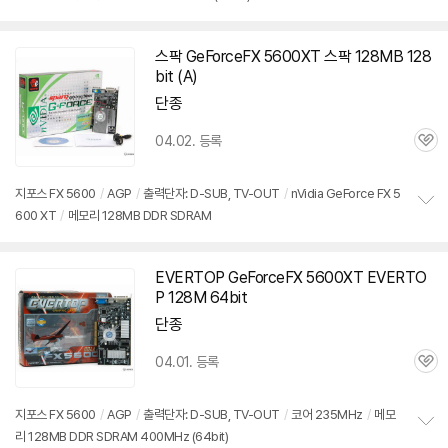
정
보
펼
치
스팍 GeForceFX
5600XT
스팍 128MB 128
기
bit (A)
단종
04.02. 등록
관
심
지포스 FX 5600
/
AGP
/
출력단자: D-SUB, TV-OUT
/
nVidia GeForce FX 5
600 XT
/
메모리 128MB DDR SDRAM
정
보
펼
치
EVERTOP GeForceFX
5600XT
EVERTO
기
P 128M 64bit
단종
04.01. 등록
관
심
지포스 FX 5600
/
AGP
/
출력단자: D-SUB, TV-OUT
/
코어 235MHz
/
메모
리 128MB DDR SDRAM 400MHz (64bit)
정