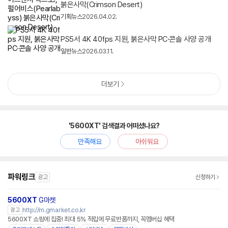
붉은사막(Crimson Desert)
기획뉴스
2026.04.02.
PS5서 4K 40fps 지원, 붉은사막 PC·콘솔 사양 공개
일반뉴스
2026.03.11.
더보기
'5600XT' 검색결과 어떠셨나요?
만족해요
아쉬워요
파워링크
광고
신청하기
5600XT
G마켓
http://m.gmarket.co.kr
광고
5600XT 쇼핑에 집중! 최대 5% 적립에 무료반품까지, 꼭멤버십 혜택