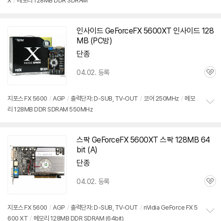
X
/
메모리 128MB DDR SDRAM
정
보
펼
치
인사이드 GeForceFX
5600XT
인사이드 128
기
MB (PC방)
단종
04.02. 등록
관
심
지포스 FX 5600
/
AGP
/
출력단자: D-SUB, TV-OUT
/
코어 250MHz
/
메모
리 128MB DDR SDRAM 550MHz
정
보
펼
치
스팍 GeForceFX
5600XT
스팍 128MB 64
기
bit (A)
단종
04.02. 등록
관
심
지포스 FX 5600
/
AGP
/
출력단자: D-SUB, TV-OUT
/
nVidia GeForce FX 5
600 XT
/
메모리 128MB DDR SDRAM (64bit)