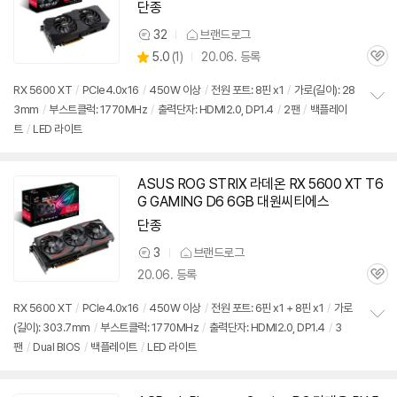
단종
32
브랜드로그
상
상
5.0
(
1)
20.06. 등록
품
관
별
의
품
심
점
견
RX 5600 XT
/
PCIe4.0x16
/
450W 이상
/
전원 포트: 8핀 x1
/
가로(길이): 28
리
3mm
/
부스트클럭: 1770MHz
/
출력단자: HDMI2.0, DP1.4
/
2팬
/
백플레이
정
뷰
트
/
LED 라이트
보
펼
치
기
ASUS ROG STRIX 라데온 RX 5600 XT T6
G GAMING D6 6GB 대원씨티에스
단종
3
브랜드로그
상
20.06. 등록
품
관
의
심
견
RX 5600 XT
/
PCIe4.0x16
/
450W 이상
/
전원 포트: 6핀 x1 + 8핀 x1
/
가로
(길이): 303.7mm
/
부스트클럭: 1770MHz
/
출력단자: HDMI2.0, DP1.4
/
3
정
팬
/
Dual BIOS
/
백플레이트
/
LED 라이트
보
펼
치
기