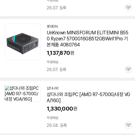
무료배송
26.07. 등록
관
심
롯데ON
UnKnown MINISFORUM ELITEMINI B55
0 Ryzen7
5700G
16GB
512GBWin11Pro 기
본제품 4080764
1,137,870
원
무료배송
26.07. 등록
관
심
샵다나와
샵다나와 조립PC [AMD R7-
5700G
/내장 VG
A/16G]
1,330,000
원
무료배송
26.04. 등록
관
심