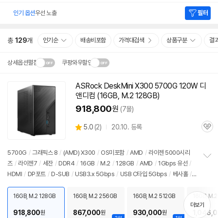
인기 옵션
우선 노출
필터
총
129
개
인기순
배송비포함
가격대검색
상품구분
결
상세옵션펼침
쿠팡와우할인
설치 환경·지역에 따라
ASRock DeskMini X300
5700G
120W 디
닫
배송·설치비가 달라집니다.
앤디컴 (
16GB
, M.2 128GB)
기
918,800
원
(7몰)
상
5.0
(
2)
20.10. 등록
관
별
품
심
점
리
5700G
/
그래픽스 8
/
(AMD) X300
/
OS미포함
/
AMD
/
라이젠 5000시리
뷰
즈
/
라이젠7
/
세잔
/
DDR4
/
16GB
/
M.2
/
128GB
/
AMD
/
1Gbps 유선
/
정
HDMI
/
DP포트
/
D-SUB
/
USB3.x 5Gbps
/
USB C타입 5Gbps
/
베사홀
/
보
펼
DC
/
미니PC
/
용도: 사무/인강용
치
16GB, M.2 128GB
16GB, M.2 256GB
16GB, M.2 512GB
16GB, M.2
기
더보기
918,800
867,000
930,000
1,046,
원
원
원