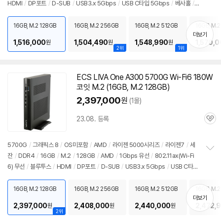
HDMI
/
DP포트
/
D-SUB
/
USB3.x 5Gbps
/
USB C타입 5Gbps
/
베사홀
/
보
펼
DC
/
미니PC
/
용도: 사무/인강용
치
16GB, M.2 128GB
16GB, M.2 256GB
16GB, M.2 512GB
16GB, M.2
기
더보기
1,516,000
1,504,490
1,548,990
1,570,
원
원
원
2위
1위
ECS LIVA One A300
5700G
Wi-Fi6 180W
코잇 M.2 (
16GB
, M.2 128GB)
2,397,000
원
(1몰)
23.08. 등록
관
심
5700G
/
그래픽스 8
/
OS미포함
/
AMD
/
라이젠 5000시리즈
/
라이젠7
/
세
잔
/
DDR4
/
16GB
/
M.2
/
128GB
/
AMD
/
1Gbps 유선
/
802.11ax(Wi-Fi
정
6) 무선
/
블루투스
/
HDMI
/
DP포트
/
D-SUB
/
USB3.x 5Gbps
/
USB C타입
보
펼
10Gbps
/
베사홀
/
DC
/
미니PC
/
용도: 사무/인강용
치
16GB, M.2 128GB
16GB, M.2 256GB
16GB, M.2 512GB
16GB, M.2
기
더보기
2,397,000
2,408,000
2,440,000
2,472,
원
원
원
2위