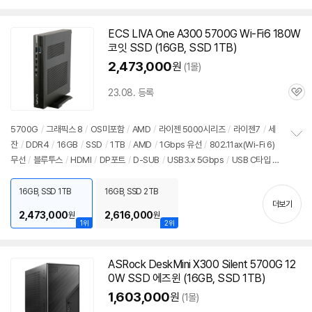
펼
/
파워서플라이
/
슬림
/
용도: 사무/인강용
치
기
ECS LIVA One A300
5700G
Wi-Fi6 180W
코잇 SSD (
16GB
, SSD 1TB)
2,473,000
원
(1몰)
23.08. 등록
관
심
5700G
/
그래픽스 8
/
OS미포함
/
AMD
/
라이젠 5000시리즈
/
라이젠7
/
세
잔
/
DDR4
/
16GB
/
SSD
/
1TB
/
AMD
/
1Gbps 유선
/
802.11ax(Wi-Fi 6)
정
무선
/
블루투스
/
HDMI
/
DP포트
/
D-SUB
/
USB3.x 5Gbps
/
USB C타입 1
보
펼
0Gbps
/
베사홀
/
DC
/
미니PC
/
용도: 사무/인강용
치
16GB, SSD 1TB
16GB, SSD 2TB
기
더보기
2,473,000
2,616,000
원
원
1위
2위
ASRock DeskMini X300 Silent
5700G
12
0W SSD 에즈윈 (
16GB
, SSD 1TB)
1,603,000
원
(1몰)