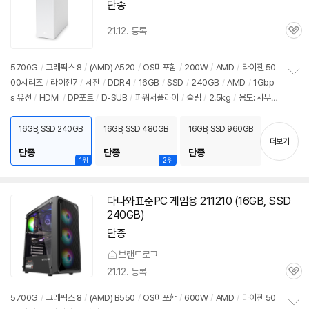
단종
21.12. 등록
관
심
5700G
/
그래픽스 8
/
(AMD) A520
/
OS미포함
/
200W
/
AMD
/
라이젠 50
00시리즈
/
라이젠7
/
세잔
/
DDR4
/
16GB
/
SSD
/
240GB
/
AMD
/
1Gbp
정
s 유선
/
HDMI
/
DP포트
/
D-SUB
/
파워서플라이
/
슬림
/
2.5kg
/
용도: 사무/
보
펼
인강용
치
16GB, SSD 240GB
16GB, SSD 480GB
16GB, SSD 960GB
기
더보기
단종
단종
단종
1위
2위
다나와표준PC 게임용 211210 (
16GB
, SSD
240GB)
단종
브랜드로그
21.12. 등록
관
심
5700G
/
그래픽스 8
/
(AMD) B550
/
OS미포함
/
600W
/
AMD
/
라이젠 50