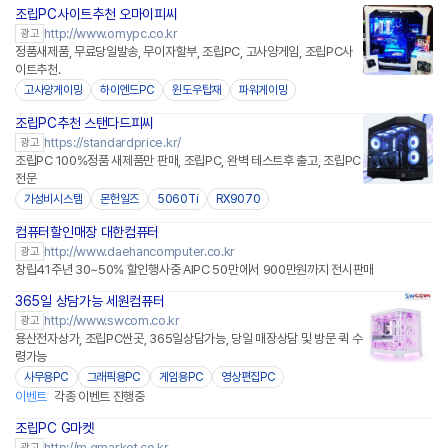
조립PC사이트추천 오마이피씨
http://www.omypc.co.kr
광고
정품새제품, 무료당일발송, 무이자할부, 조립PC, 고사양게임, 조립PC사
이트추천.
고사양게이밍
하이엔드PC
윈도우탑재
파워게이밍
조립PC추천 스탠다드피씨
https://standardprice.kr/
광고
조립PC 100%정품 새제품만 판매, 조립PC, 완벽 테스트후 출고, 조립PC
전문
가성비시스템
몬헌일즈
5060Ti
RX9070
컴퓨터할인매장 대한컴퓨터
http://www.daehancomputer.co.kr
광고
창립41주년 30~50% 할인행사중 AIPC 50만에서 900만원까지 전시판매
365일 상담가능 세원컴퓨터
http://www.swcom.co.kr
광고
용산전자상가, 조립PC싼곳, 365일상담가능, 당일 매장상담 및 방문 퀵 수
령가능
사무용PC
그래픽용PC
게임용PC
영상편집PC
이벤트
각종 이벤트 진행중
조립PC G마켓
http://m.gmarket.co.kr
광고