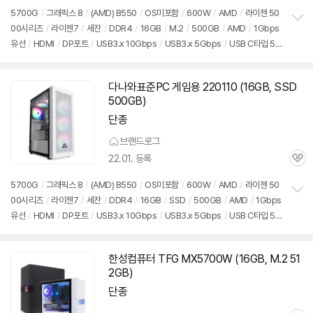
심
5700G
/
그래픽스 8
/
(AMD) B550
/
OS미포함
/
600W
/
AMD
/
라이젠 50
00시리즈
/
라이젠7
/
세잔
/
DDR4
/
16GB
/
M.2
/
500GB
/
AMD
/
1Gbps
정
유선
/
HDMI
/
DP포트
/
USB3.x 10Gbps
/
USB3.x 5Gbps
/
USB C타입 5G
보
펼
bps
/
미들타워
/
용도: 사무/인강용
치
기
다나와표준PC 게임용 220110 (
16GB
, SSD
500GB)
단종
브랜드로그
22.01. 등록
관
심
5700G
/
그래픽스 8
/
(AMD) B550
/
OS미포함
/
600W
/
AMD
/
라이젠 50
00시리즈
/
라이젠7
/
세잔
/
DDR4
/
16GB
/
SSD
/
500GB
/
AMD
/
1Gbps
정
유선
/
HDMI
/
DP포트
/
USB3.x 10Gbps
/
USB3.x 5Gbps
/
USB C타입 5G
보
펼
bps
/
미들타워
/
용도: 사무/인강용
치
기
한성컴퓨터 TFG MX5700W (
16GB
, M.2 51
2GB)
단종