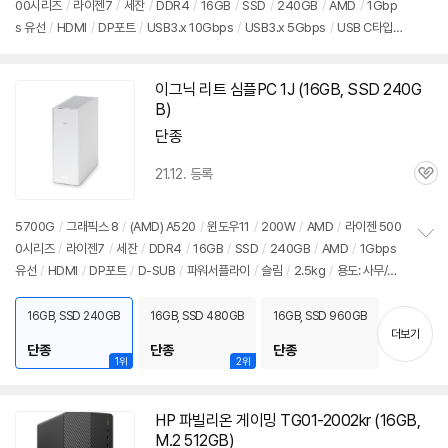
00시리즈
/
라이젠7
/
세잔
/
DDR4
/
16GB
/
SSD
/
240GB
/
AMD
/
1Gbp
정
s 유선
/
HDMI
/
DP포트
/
USB3.x 10Gbps
/
USB3.x 5Gbps
/
USB C타입 5
보
펼
Gbps
/
미들타워
/
용도: 사무/인강용
치
기
이그닉 리트 심플PC 1J (
16GB
, SSD 240G
B)
단종
21.12. 등록
관
심
5700G
/
그래픽스 8
/
(AMD) A520
/
윈도우11
/
200W
/
AMD
/
라이젠 500
0시리즈
/
라이젠7
/
세잔
/
DDR4
/
16GB
/
SSD
/
240GB
/
AMD
/
1Gbps
정
유선
/
HDMI
/
DP포트
/
D-SUB
/
파워서플라이
/
슬림
/
2.5kg
/
용도: 사무/인
보
펼
강용
치
16GB, SSD 240GB
16GB, SSD 480GB
16GB, SSD 960GB
기
더보기
단종
단종
단종
1위
2위
HP 파빌리온 게이밍 TG01-2002kr (
16GB
,
M.2 512GB)