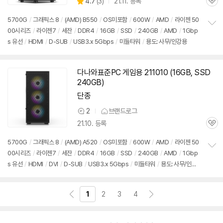
상
4.7
(
3)
21.11. 등록
관
별
품
심
점
5700G
/
그래픽스 8
/
(AMD) B550
/
OS미포함
/
600W
/
AMD
/
라이젠 50
리
00시리즈
/
라이젠7
/
세잔
/
DDR4
/
16GB
/
SSD
/
240GB
/
AMD
/
1Gbp
정
뷰
s 유선
/
HDMI
/
D-SUB
/
USB3.x 5Gbps
/
미들타워
/
용도: 사무/인강용
보
펼
치
기
다나와표준PC 게임용 211010 (
16GB
, SSD
240GB)
단종
2
브랜드로그
상
21.10. 등록
품
관
의
심
견
5700G
/
그래픽스 8
/
(AMD) A520
/
OS미포함
/
600W
/
AMD
/
라이젠 50
00시리즈
/
라이젠7
/
세잔
/
DDR4
/
16GB
/
SSD
/
240GB
/
AMD
/
1Gbp
정
s 유선
/
HDMI
/
DVI
/
D-SUB
/
USB3.x 5Gbps
/
미들타워
/
용도: 사무/인강
보
펼
용
치
기
1
2
3
4