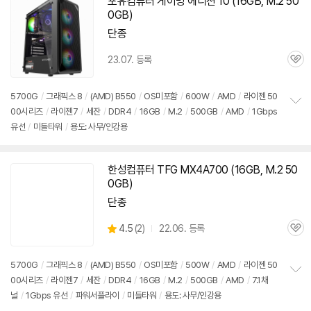
포유컴퓨터 게이밍 에디션 10 (
16GB
, M.2 50
0GB)
단종
23.07. 등록
관
심
5700G
/
그래픽스 8
/
(AMD) B550
/
OS미포함
/
600W
/
AMD
/
라이젠 50
00시리즈
/
라이젠7
/
세잔
/
DDR4
/
16GB
/
M.2
/
500GB
/
AMD
/
1Gbps
정
유선
/
미들타워
/
용도: 사무/인강용
보
펼
치
기
한성컴퓨터 TFG MX4A700 (
16GB
, M.2 50
0GB)
단종
상
4.5
(
2)
22.06. 등록
관
별
품
심
점
리
5700G
/
그래픽스 8
/
(AMD) B550
/
OS미포함
/
500W
/
AMD
/
라이젠 50
뷰
00시리즈
/
라이젠7
/
세잔
/
DDR4
/
16GB
/
M.2
/
500GB
/
AMD
/
7.1채
정
널
/
1Gbps 유선
/
파워서플라이
/
미들타워
/
용도: 사무/인강용
보
펼