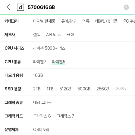
뒤
다
본문 바로가기
다
로
나
나
가
와
와
상
기
메
카테고리
디지털 완제품
유아/완구
의류
태블릿/휴대폰
PC 주
세
인
검
색
제조사
셀텍
ASRock
ECS
CPU 시리즈
라이젠 5000시리즈
CPU 종류
라이젠7
라이젠5
메모리 용량
16GB
SSD 용량
2TB
1TB
512GB
500GB
256GB
더보기
그래픽 종류
내장 그래픽
그래픽 카드
그래픽스 8
그래픽스 7
운영체제
OS미포함