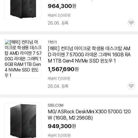
964,300
원
배송비 3,000원
26.06. 등록
관
심
11번가
[해외] 컨티넘 마이크로 학생용 데스크탑 AM
D 라이젠 7
5700G
라데온 그래픽
16GB
RA
M 1TB Gen4 NVMe SSD 윈도우 1
1,567,690
원
배송비 7,000원
26.04. 등록
관
심
SSG.COM
MG/ ASRock DeskMini X300
5700G
120
W (
16GB
, M2 256GB)
949,300
원
빠
른
배송비 3,000원