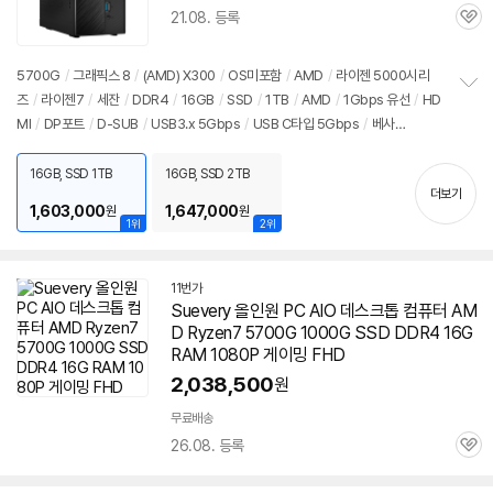
21.08. 등록
관
심
5700G
/
그래픽스 8
/
(AMD) X300
/
OS미포함
/
AMD
/
라이젠 5000시리
즈
/
라이젠7
/
세잔
/
DDR4
/
16GB
/
SSD
/
1TB
/
AMD
/
1Gbps 유선
/
HD
정
MI
/
DP포트
/
D-SUB
/
USB3.x 5Gbps
/
USB C타입 5Gbps
/
베사
보
펼
홀
/
DC
/
미니PC
/
용도: 사무/인강용
치
16GB, SSD 1TB
16GB, SSD 2TB
기
더보기
1,603,000
1,647,000
원
원
1위
2위
11번가
Suevery 올인원 PC AIO 데스크톱 컴퓨터 AM
D Ryzen7
5700G
1000G SSD DDR4 16G
RAM 1080P 게이밍 FHD
2,038,500
원
무료배송
26.08. 등록
관
심