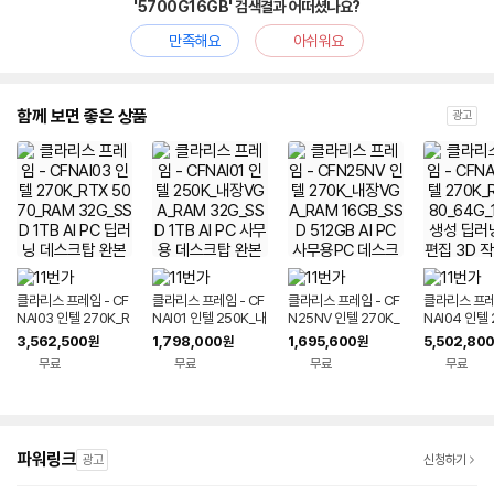
'5700G16GB' 검색결과 어떠셨나요?
만족해요
아쉬워요
함께 보면 좋은 상품
광고
클라리스 프레임 - CF
클라리스 프레임 - CF
클라리스 프레임 - CF
클라리스 프레임
NAI03 인텔 270K_R
NAI01 인텔 250K_내
N25NV 인텔 270K_
NAI04 인텔 
TX 5070_RAM 32
장VGA_RAM 32G_
내장VGA_RAM 16G
TX5080_6
3,562,500
1,798,000
1,695,600
5,502,80
원
원
원
G_SSD 1TB AI PC
SSD 1TB AI PC 사무
B_SSD 512GB AI P
AI 생성 딥러
무료
무료
무료
무료
딥러닝 데스크탑 완본
용 데스크탑 완본체 조
C 사무용PC 데스크탑
집 3D 작업
체 조립PC
립PC
반본체 완본체
PC
파워링크
광고
신청하기