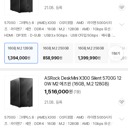
21.08. 등록
관
심
5700G
/
그래픽스 8
/
(AMD) X300
/
OS미포함
/
AMD
/
라이젠 5000시리
즈
/
라이젠7
/
세잔
/
DDR4
/
16GB
/
M.2
/
128GB
/
AMD
/
1Gbps 유선
/
정
HDMI
/
DP포트
/
D-SUB
/
USB3.x 5Gbps
/
USB C타입 5Gbps
/
베사홀
/
보
펼
DC
/
미니PC
/
용도: 사무/인강용
치
16GB, M.2 128GB
16GB, M.2 250GB
16GB, M.2 256GB
16GB, M.
기
더보기
1,394,000
858,990
1,399,990
898,99
원
원
원
ASRock DeskMini X300 Silent
5700G
12
0W M2 에즈윈 (
16GB
, M.2 128GB)
1,516,000
원
(1몰)
21.08. 등록
관
심
5700G
/
그래픽스 8
/
(AMD) X300
/
OS미포함
/
AMD
/
라이젠 5000시리
즈
/
라이젠7
/
세잔
/
DDR4
/
16GB
/
M.2
/
128GB
/
AMD
/
1Gbps 유선
/
정