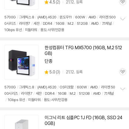
상
4.5
(
2)
21.12. 등록
관
별
품
심
점
리
5700G
/
그래픽스 8
/
(AMD) A520
/
윈도우11
/
600W
/
AMD
/
라이젠 500
뷰
0시리즈
/
라이젠7
/
세잔
/
DDR4
/
16GB
/
M.2
/
512GB
/
AMD
/
7.1채널
/
정
1Gbps 유선
/
미들타워
/
용도: 사무/인강용
보
펼
치
기
한성컴퓨터 TFG MX5700 (
16GB
, M.2 512
GB)
단종
상
5.0
(
3)
21.12. 등록
관
별
품
심
점
리
5700G
/
그래픽스 8
/
(AMD) A520
/
OS미포함
/
600W
/
AMD
/
라이젠 50
뷰
00시리즈
/
라이젠7
/
세잔
/
DDR4
/
16GB
/
M.2
/
512GB
/
AMD
/
7.1채널
정
/
1Gbps 유선
/
미들타워
/
용도: 사무/인강용
보
펼
치
기
이그닉 리트 심플PC 1J FD (
16GB
, SSD 24
0GB)