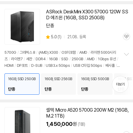
ASRock DeskMini X300
5700G
120W SS
D 에즈윈 (
16GB
, SSD 250GB)
단종
상
5.0
(
1)
21.08. 등록
관
별
품
심
점
리
5700G
/
그래픽스 8
/
(AMD) X300
/
OS미포함
/
AMD
/
라이젠 5000시리
뷰
즈
/
라이젠7
/
세잔
/
DDR4
/
16GB
/
SSD
/
250GB
/
AMD
/
1Gbps 유선
/
정
HDMI
/
DP포트
/
D-SUB
/
USB3.x 5Gbps
/
USB C타입 5Gbps
/
베사홀
/
보
펼
DC
/
미니PC
/
용도: 사무/인강용
치
16GB, SSD 250GB
16GB, SSD 256GB
16GB, SSD 500GB
16GB, SS
기
더보기
단종
단종
단종
단종
셀텍 Micro A520
5700G
200W M2 (
16GB
,
M.2 1TB)
1,450,000
원
(1몰)