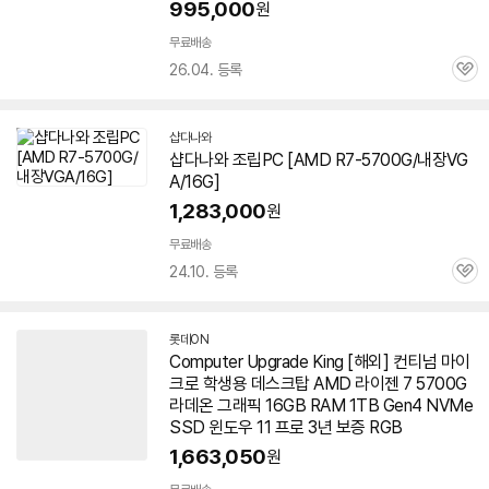
995,000
원
무료배송
26.04. 등록
관
심
샵다나와
샵다나와 조립PC [AMD R7-
5700G
/내장VG
A/16G]
1,283,000
원
무료배송
24.10. 등록
관
심
롯데ON
Computer Upgrade King [해외] 컨티넘 마이
크로 학생용 데스크탑 AMD 라이젠 7
5700G
라데온 그래픽
16GB
RAM 1TB Gen4 NVMe
SSD 윈도우 11 프로 3년 보증 RGB
1,663,050
원