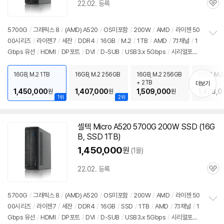
22.02. 등록
관
심
5700G
/
그래픽스 8
/
(AMD) A520
/
OS미포함
/
200W
/
AMD
/
라이젠 50
00시리즈
/
라이젠7
/
세잔
/
DDR4
/
16GB
/
M.2
/
1TB
/
AMD
/
7.1채널
/
1
정
Gbps 유선
/
HDMI
/
DP포트
/
DVI
/
D-SUB
/
USB3.x 5Gbps
/
시리얼포트
보
펼
/
파워서플라이
/
슬림
/
용도: 사무/인강용
치
16GB, M.2 1TB
16GB, M.2 256GB
16GB, M.2 256GB
16GB, M.2
기
+ 2TB
더보기
1,450,000
1,407,000
1,509,000
1,428,
원
원
원
1위
2위
셀텍 Micro A520
5700G
200W SSD (
16G
B
, SSD 1TB)
1,450,000
원
(1몰)
22.02. 등록
관
심
5700G
/
그래픽스 8
/
(AMD) A520
/
OS미포함
/
200W
/
AMD
/
라이젠 50
00시리즈
/
라이젠7
/
세잔
/
DDR4
/
16GB
/
SSD
/
1TB
/
AMD
/
7.1채널
/
1
정
Gbps 유선
/
HDMI
/
DP포트
/
DVI
/
D-SUB
/
USB3.x 5Gbps
/
시리얼포트
보