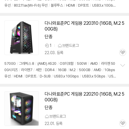
정
뷰
유선
/
802.11ax(Wi-Fi 6) 무선
/
블루투스
/
HDMI
/
DP포트
/
USB3.x 10Gbp
보
펼
s
/
USB3.x 5Gbps
/
USB C타입 5Gbps
/
파워서플라이
/
미들타워
/
용도: 사
치
무/인강용
기
다나와표준PC 게임용 220310 (
16GB
, M.2 5
00GB)
단종
1
브랜드로그
상
22.03. 등록
품
관
의
심
견
5700G
/
그래픽스 8
/
(AMD) A520
/
OS미포함
/
500W
/
AMD
/
라이젠 50
00시리즈
/
라이젠7
/
세잔
/
DDR4
/
16GB
/
M.2
/
500GB
/
AMD
/
1Gbps
정
유선
/
HDMI
/
DP포트
/
D-SUB
/
USB3.x 10Gbps
/
USB3.x 5Gbps
/
USB
보
펼
C타입 5Gbps
/
파워서플라이
/
미들타워
/
용도: 사무/인강용
치
기
다나와표준PC 게임용 220210 (
16GB
, M.2 5
00GB)
단종
브랜드로그
22.01. 등록
관