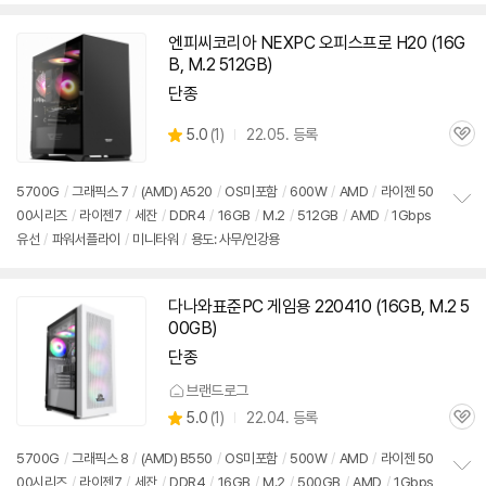
치
기
엔피씨코리아 NEXPC 오피스프로 H20 (
16G
B
, M.2 512GB)
단종
상
5.0
(
1)
22.05. 등록
관
별
품
심
점
리
5700G
/
그래픽스 7
/
(AMD) A520
/
OS미포함
/
600W
/
AMD
/
라이젠 50
뷰
00시리즈
/
라이젠7
/
세잔
/
DDR4
/
16GB
/
M.2
/
512GB
/
AMD
/
1Gbps
정
유선
/
파워서플라이
/
미니타워
/
용도: 사무/인강용
보
펼
치
기
다나와표준PC 게임용 220410 (
16GB
, M.2 5
00GB)
단종
브랜드로그
상
5.0
(
1)
22.04. 등록
관
별
품
심
점
5700G
/
그래픽스 8
/
(AMD) B550
/
OS미포함
/
500W
/
AMD
/
라이젠 50
리
00시리즈
/
라이젠7
/
세잔
/
DDR4
/
16GB
/
M.2
/
500GB
/
AMD
/
1Gbps