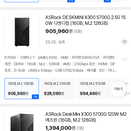
2위
1위
ASRock DESKMINI X300
5700G
2.5G 15
0W 디앤디컴 (
16GB
, M.2 128GB)
905,960
원
(6몰)
26.05. 등록
관
심
5700G
/
그래픽스 7
/
(AMD) X300
/
AMD
/
라이젠 5000시리즈
/
라이젠5
/
세잔
/
DDR4
/
16GB
/
M.2
/
128GB
/
AMD
/
2.5Gbps 유선
/
HDMI
/
DP
정
포트
/
D-SUB
/
USB3.x 5Gbps
/
USB C타입 5Gbps
/
베사홀
/
DC
/
미니P
보
펼
C
/
용도: 사무/인강용
치
16GB, M.2 128GB
16GB, M.2 256GB
16GB, M.2 512GB
16GB, M.2
기
더보기
905,960
928,090
994,460
1,116,14
원
원
원
1위
ASRock DeskMini X300
5700G
120W M2
에즈윈 (
16GB
, M.2 128GB)
1,394,000
원
(1몰)