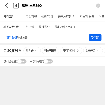
뒤
다
본문 바로가기
다
로
나
나
가
와
와
상
기
메
카테고리
주방가전
생활/주방
공구/산업기계
자동차 용품
식품
세
인
검
색
제조사/브랜드
위즈웰
중산물산
플레어에스프레소
인기 옵션
우선 노출
필터
총
20,576
개
인기순
배송비포함
가격대검색
상품구분
상세옵션펼침
쿠팡와우할인