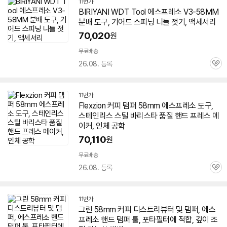
11번가
BIRIYANI WDT Tool
에스프레소
V3-
58
MM
분배 도구, 기어드 스피닝 니들 젓기, 액세서리
70,020
원
무료배송
26.08. 등록
관
심
11번가
Flexzion 커피 탬퍼
58
mm
에스프레소
도구,
스테인리스 스틸 바리스타 품질 핸드 프레스 메
이커, 인체 공학
70,110
원
무료배송
26.08. 등록
관
심
11번가
그린
58
mm 커피 디스트리뷰터 및 탬퍼,
에스
프레소
핸드 탬퍼 툴, 포타필터에 적합, 깊이 조