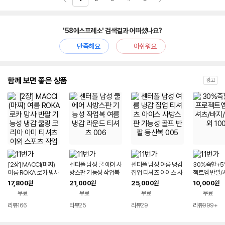
'58에스프레소' 검색결과 어떠셨나요?
만족해요
아쉬워요
함께 보면 좋은 상품
광고
[2장] MACCI(마찌)
센터폴 남성 쿨 에어 사
센터폴 남성 여름 냉감
30%즉할+5
여름 ROKA 로카 망사
방스판 기능성 작업복
집업 티셔츠 아이스 사
젝트엠 반팔/
반팔 기능성 냉감 쿨링
여름 냉감 라운드 티셔
방스판 기능성 골프 반
지/아우터 외 
17,800
21,000
25,000
10,000
원
원
원
원
코리아 아미 티셔츠 야
츠 006
팔 등산복 005
무료
무료
무료
무료
외 스포츠 작업복
리뷰
166
리뷰
25
리뷰
29
리뷰
999+