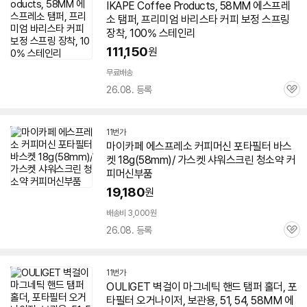
IKAPE Coffee Products,
58
MM
에스프레
소
탬퍼, 프리미엄 바리스타 커피 보정 스프링
장착, 100% 스테인리
111,150
원
무료배송
26.08. 등록
관
심
11번가
마이카페
에스프레소
커피머신 포타필터 바스
켓 18g(
58
mm)/ 가스켓 샤워스크린 청소약 커
피머신부품
19,180
원
배송비 3,000원
26.08. 등록
관
심
11번가
OULIGET 벽걸이 마그네틱 핸드 탬퍼 홀더, 포
타필터 오거나이저, 보관용, 51, 54,
58
MM
에