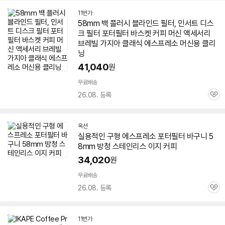
11번가
58
mm 백 플러시 블라인드 필터, 인서트 디스
크 필터 포터필터 바스켓 커피 머신 액세서리
브레빌 가지아 클래식
에스프레소
머신용 클리
닝
41,040
원
무료배송
26.08. 등록
관
심
옥션
실용적인 구형
에스프레소
포터필터 바구니
5
8
mm 방청 스테인리스 이지 커피
34,020
원
무료배송
26.08. 등록
관
심
11번가