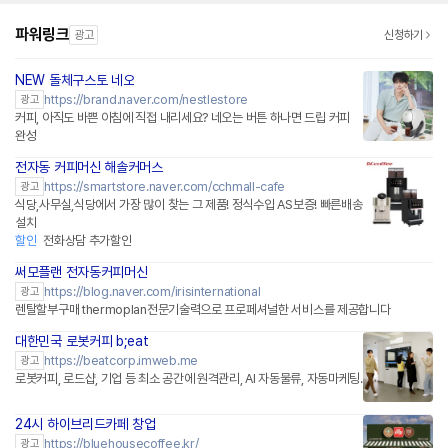
파워링크
광고
신청하기
NEW 돌체구스토 네오
네이버페이 플러스
https://brand.naver.com/nestlestore
광고
커피, 아직도 바쁜 아침에 직접 내리세요? 네오는 버튼 하나면 드립 커피
완성
전자동 커피머신 해솔커머스
네이버페이 플러스
https://smartstore.naver.com/cchmall-cafe
광고
식당,사무실,식당에서 가장 많이 찾는 그 제품! 정식수입 AS보증! 빠른배송
설치
할인
전화상담 추가할인
써모플랜 전자동커피머신
https://blog.naver.com/irisinternational
광고
렌탈할부구매 thermoplan전문기술력으로 프로페셔널한 서비스를 제공합니다
대한민국 로봇커피 b;eat
https://beatcorp.imweb.me
광고
로봇커피, 로드샵, 기업 등 최소 공간에 원격관리, AI 자동물류, 자동마케팅.
24시 하이브리드카페 창업
https://bluehousecoffee.kr/
광고