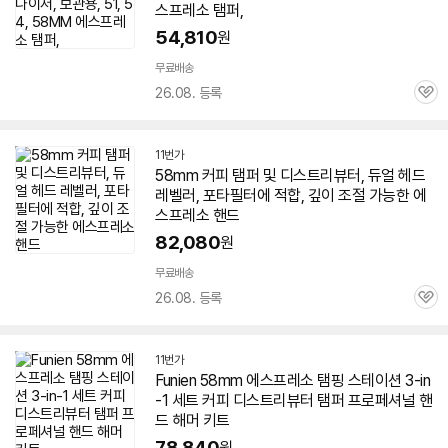
스프레소
탬퍼,
54,810
원
무료배송
26.08. 등록
관
심
11번가
58
mm 커피 탬퍼 및 디스트리뷰터, 듀얼 헤드
레벨러, 포타필터에 적합, 깊이 조절 가능한
에
스프레소
핸드
82,080
원
무료배송
26.08. 등록
관
심
11번가
Funien
58
mm
에스프레소
탬핑 스테이션 3-in
-1 세트 커피 디스트리뷰터 탬퍼 프로페셔널 핸
드 해머 키트
78,840
원