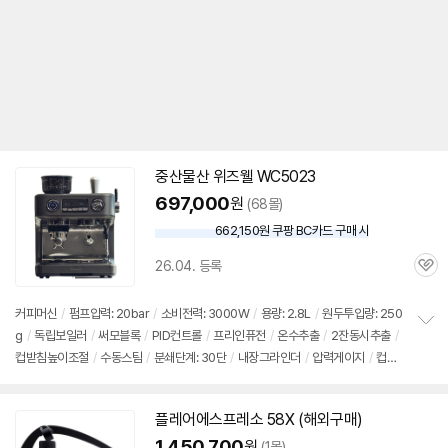
중산물산 위즈웰 WC5023
697,000
원
(68몰)
662,150원 쿠팡 BC카드 구매 시
와
우
26.04. 등록
할
관
인
심
가
커피머신
/
펌프압력: 20bar
/
소비전력: 3000W
/
용량: 2.8L
/
원두투입량: 250
g
/
독립보일러
/
써모블록
/
PID컨트롤
/
프리인퓨전
/
온수추출
/
2잔동시추출
/
정
컵받침높이조절
/
수동스팀
/
분쇄단계: 30단
/
내장그라인더
/
압력게이지
/
컵워
보
펼
머
/
분리세척
/
무게: 11.2kg
/
크기(가로x세로x깊이): 320x410x350mm
치
기
플레어
에스프레소
58
X (해외구매)
1,450,700
원
(1몰)