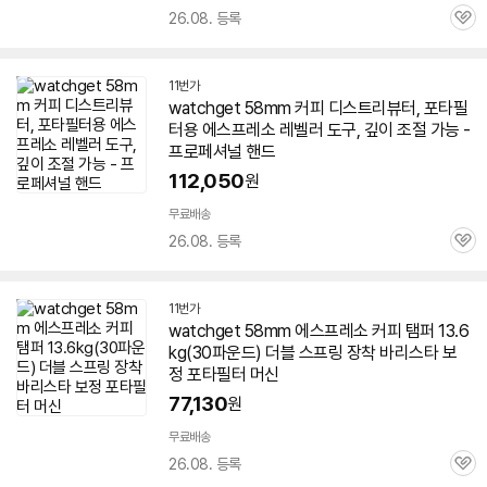
26.08. 등록
관
심
11번가
watchget
58
mm 커피 디스트리뷰터, 포타필
터용
에스프레소
레벨러 도구, 깊이 조절 가능 -
프로페셔널 핸드
112,050
원
무료배송
26.08. 등록
관
심
11번가
watchget
58
mm
에스프레소
커피 탬퍼 13.6
kg(30파운드) 더블 스프링 장착 바리스타 보
정 포타필터 머신
77,130
원
무료배송
26.08. 등록
관