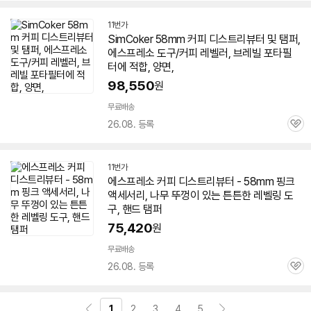
11번가
SimCoker
58
mm 커피 디스트리뷰터 및 탬퍼,
에스프레소
도구/커피 레벨러, 브레빌 포타필
터에 적합, 양면,
98,550
원
무료배송
26.08. 등록
관
심
11번가
에스프레소
커피 디스트리뷰터 -
58
mm 핑크
액세서리, 나무 뚜껑이 있는 튼튼한 레벨링 도
구, 핸드 탬퍼
75,420
원
무료배송
26.08. 등록
관
심
1
2
3
4
5