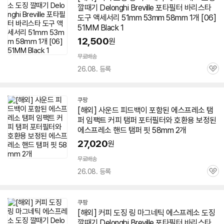
깔때기 Delonghi Breville 포타필터 바리스타
도구 액세서리 51mm 53mm
58
mm 1개 [06]
51MM Black 1
12,500
원
무료배송
26.08. 등록
관
심
쿠팡
[해외] 사운드 피드백이 포함된
에스프레소
탬
퍼 임팩트 커피 탬퍼 포터필터와 호환용 보정된
에스프레소
핸드 탬퍼 핏
58
mm 2개
27,020
원
무료배송
26.08. 등록
관
심
쿠팡
[해외] 커피 도징 링 마그네틱
에스프레소
도징
깔때기 Delonghi Breville 포타필터 바리스타