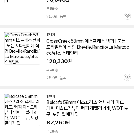
무료배송
26.08. 등록
관
심
11번가
CrossCreek
58
mm
에스프레소
탬퍼 | 모든
포타필터에 적합 Breville/Rancilio/La Marzoc
co/etc. 스테인리
120,330
원
무료배송
26.08. 등록
관
심
11번가
Boicafe
58
mm
에스프레소
액세서리 키트,
커피 디스트리뷰터 탬퍼 레벨러 4개, WDT 도
구, 도징 깔때기 및
82,260
원
무료배송