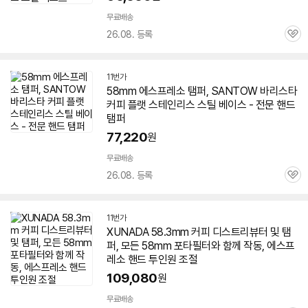
무료배송
26.08. 등록
관
심
11번가
58
mm
에스프레소
탬퍼, SANTOW 바리스타
커피 플랫 스테인리스 스틸 베이스 - 전문 핸드
탬퍼
77,220
원
무료배송
26.08. 등록
관
심
11번가
XUNADA 58.3mm 커피 디스트리뷰터 및 탬
퍼, 모든
58
mm 포타필터와 함께 작동,
에스프
레소
핸드 투인원 조절
109,080
원
무료배송