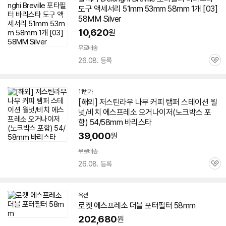
도구 액세서리 51mm 53mm
58
mm 1개 [03]
58
MM Silver
10,620
원
무료배송
26.08. 등록
관
심
11번가
[해외] 저스틴라우 나무 커피 탬퍼 스테이션 월
넛/비치
에스프레소
오거나이저(노크박스 포
함) 54/
58
mm 바리스타
39,000
원
무료배송
26.08. 등록
관
심
옥션
로켓
에스프레소
더블 포터필터
58
mm
202,680
원