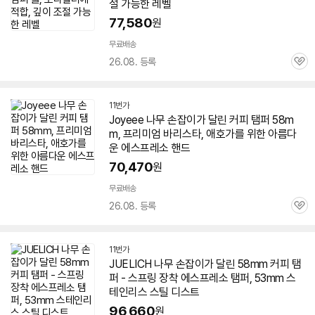
절 가능한 레벨
77,580
원
무료배송
26.08. 등록
관
심
11번가
Joyeee 나무 손잡이가 달린 커피 탬퍼
58
m
m, 프리미엄 바리스타, 애호가를 위한 아름다
운
에스프레소
핸드
70,470
원
무료배송
26.08. 등록
관
심
11번가
JUELICH 나무 손잡이가 달린
58
mm 커피 탬
퍼 - 스프링 장착
에스프레소
탬퍼, 53mm 스
테인리스 스틸 디스트
96,660
원