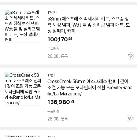
심
11번가
58
mm
에스프레소
액세서리 키트, 스프링 장
착 보정 탬퍼, Wdt 툴 및 실리콘 탬퍼 매트, 도
징 깔때기, 커피
100,170
원
무료배송
26.08. 등록
관
심
11번가
CrossCreek
58
mm
에스프레소
탬퍼 | 깊이
조절 가능 모든 포타필터에 적합 Breville/Ranc
ilio/La Marzocco/
136,980
원
무료배송
26.08. 등록
관
심