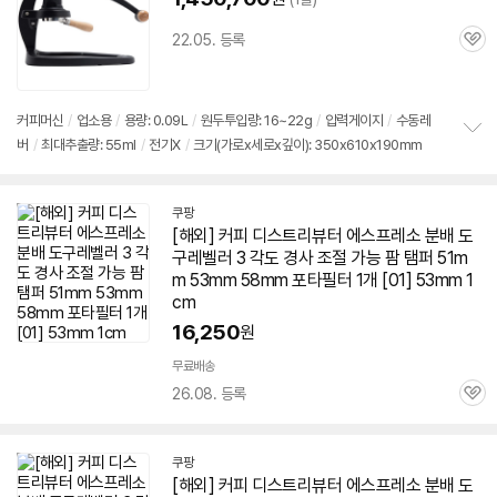
22.05. 등록
관
심
커피머신
/
업소용
/
용량: 0.09L
/
원두투입량: 16~22g
/
압력게이지
/
수동레
버
/
최대추출량: 55ml
/
전기X
/
크기(가로x세로x깊이): 350x610x190mm
정
보
펼
치
쿠팡
기
[해외] 커피 디스트리뷰터
에스프레소
분배 도
구레벨러 3 각도 경사 조절 가능 팜 탬퍼 51m
m 53mm
58
mm 포타필터 1개 [01] 53mm 1
cm
16,250
원
무료배송
26.08. 등록
관
심
쿠팡
[해외] 커피 디스트리뷰터
에스프레소
분배 도