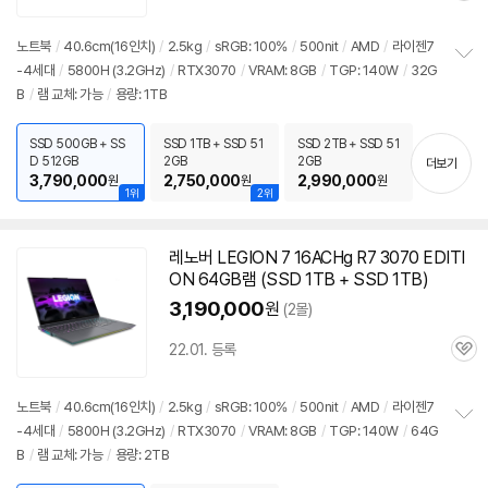
심
노트북
/
40.6cm(16인치)
/
2.5kg
/
sRGB: 100%
/
500nit
/
AMD
/
라이젠7
-4세대
/
5800H (3.2GHz)
/
RTX3070
/
VRAM: 8GB
/
TGP: 140W
/
32G
정
B
/
램 교체: 가능
/
용량: 1TB
보
펼
치
SSD 500GB + SS
SSD 1TB + SSD 51
SSD 2TB + SSD 51
기
D 512GB
2GB
2GB
더보기
3,790,000
2,750,000
2,990,000
원
원
원
1위
2위
레노버 LEGION 7 16ACHg R7 3070 EDITI
ON 64GB램 (SSD 1TB + SSD 1TB)
3,190,000
원
(2몰)
22.01. 등록
관
심
노트북
/
40.6cm(16인치)
/
2.5kg
/
sRGB: 100%
/
500nit
/
AMD
/
라이젠7
-4세대
/
5800H (3.2GHz)
/
RTX3070
/
VRAM: 8GB
/
TGP: 140W
/
64G
정
B
/
램 교체: 가능
/
용량: 2TB
보
펼