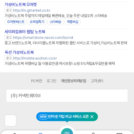
가성비노트북 G마켓
http://m.gmarket.co.kr
광고
가성비노트북 주말까지 매일매일 빠른배송, 오늘 주문 내일도착 스타배송
G마켓베스트
슈퍼딜특가
스타배송
꼭멤버십
세이퍼컴퓨터 랩탑 노트북
네이버페이 플러스
https://smartstore.naver.com/bornit
광고
중고 브랜드노트북, 리사이클노트북 차별화된 클린 서비스로 가성비,가심비노트북 판매
옥션 가성비노트북
http://mobile.auction.co.kr
광고
가성비노트북 꼭멤버십 월 이용료만큼 캐시보장! 쇼핑 5%적립&무료반품 혜택
PC버전
로그인
개인정보처리방침
고객센터
(주) 커넥트웨이브
인터넷 가입 비교 서비스 오픈
NEW
닫기
이
전
페