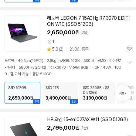
1위
2위
레노버 LEGION 7 16ACHg R7 3070 EDITI
ON W10 (SSD 512GB)
2,650,000
원
(2몰)
1
상
상
5.0
(
2)
21.06. 등록
품
관
별
의
품
심
점
견
노트북
/
40.6cm(16인치)
/
2.5kg
/
sRGB: 100%
/
500nit
/
AMD
/
라이젠7
리
-4세대
/
5800H (3.2GHz)
/
RTX3070
/
VRAM: 8GB
/
TGP: 140W
/
16G
정
뷰
B
/
램 교체: 가능
/
용량: 512GB
보
펼
치
SSD 512GB
SSD 1TB
SSD 250GB + SS
SSD 500G
기
D 512GB
D 512GB
더보기
2,650,000
3,490,000
3,190,000
3,290,
원
원
원
1위
2위
HP 오멘 15-en1027AX W11 (SSD 512GB)
2,795,000
원
(1몰)