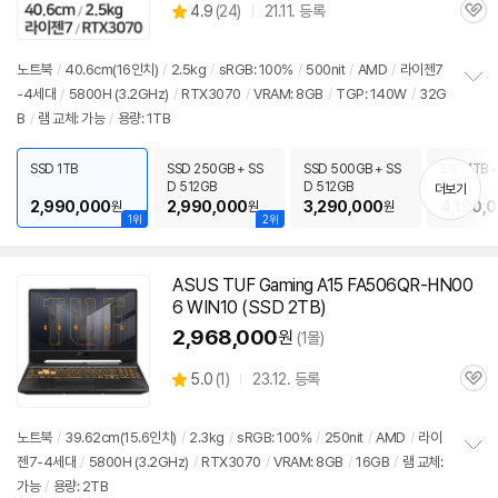
상
4.9
(
24)
21.11. 등록
관
별
품
심
점
리
노트북
/
40.6cm(16인치)
/
2.5kg
/
sRGB: 100%
/
500nit
/
AMD
/
라이젠7
뷰
-4세대
/
5800H (3.2GHz)
/
RTX3070
/
VRAM: 8GB
/
TGP: 140W
/
32G
정
B
/
램 교체: 가능
/
용량: 1TB
보
펼
치
SSD 1TB
SSD 250GB + SS
SSD 500GB + SS
SSD 1TB +
기
D 512GB
D 512GB
B
더보기
2,990,000
2,990,000
3,290,000
4,190,
원
원
원
1위
2위
ASUS TUF Gaming A15 FA506QR-HN00
6 WIN10 (SSD 2TB)
2,968,000
원
(1몰)
상
5.0
(
1)
23.12. 등록
관
별
품
심
점
리
노트북
/
39.62cm(15.6인치)
/
2.3kg
/
sRGB: 100%
/
250nit
/
AMD
/
라이
뷰
젠7-4세대
/
5800H (3.2GHz)
/
RTX3070
/
VRAM: 8GB
/
16GB
/
램 교체:
정
가능
/
용량: 2TB
보