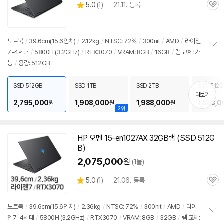
상
5.0
(
1)
21.11. 등록
관
별
품
심
점
리
뷰
노트북
/
39.6cm(15.6인치)
/
2.12kg
/
NTSC: 72%
/
300nit
/
AMD
/
라이젠
7-4세대
/
5800H (3.2GHz)
/
RTX3070
/
VRAM: 8GB
/
16GB
/
램 교체: 가
정
능
/
용량: 512GB
보
펼
치
SSD 512GB
SSD 1TB
SSD 2TB
SSD 512G
기
512GB
더보기
2,795,000
1,908,000
1,988,000
1,888,0
원
원
원
2위
HP 오멘 15-en1027AX 32GB램 (SSD 512G
B)
2,075,000
원
(1몰)
상
5.0
(
1)
21.06. 등록
관
별
품
심
점
리
노트북
/
39.6cm(15.6인치)
/
2.36kg
/
NTSC: 72%
/
300nit
/
AMD
/
라이
뷰
젠7-4세대
/
5800H (3.2GHz)
/
RTX3070
/
VRAM: 8GB
/
32GB
/
램 교체:
정