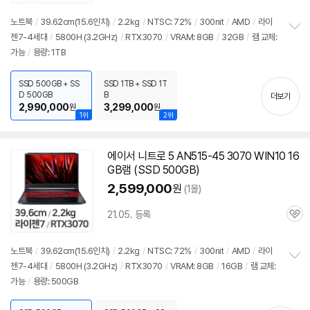
심
노트북
/
39.62cm(15.6인치)
/
2.2kg
/
NTSC: 72%
/
300nit
/
AMD
/
라이
젠7-4세대
/
5800H (3.2GHz)
/
RTX3070
/
VRAM: 8GB
/
32GB
/
램 교체:
정
가능
/
용량: 1TB
보
펼
치
SSD 500GB + SS
SSD 1TB + SSD 1T
기
D 500GB
B
더보기
2,990,000
3,299,000
원
원
1위
2위
에이서 니트로 5 AN515-45 3070 WIN10 16
GB램 (SSD 500GB)
2,599,000
원
(1몰)
21.05. 등록
관
심
노트북
/
39.62cm(15.6인치)
/
2.2kg
/
NTSC: 72%
/
300nit
/
AMD
/
라이
젠7-4세대
/
5800H (3.2GHz)
/
RTX3070
/
VRAM: 8GB
/
16GB
/
램 교체:
정
가능
/
용량: 500GB
보
펼
치