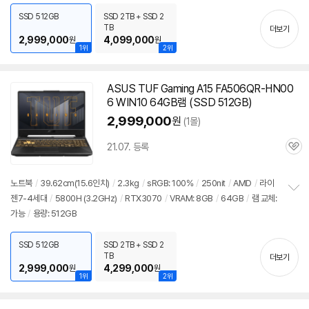
치
SSD 512GB
SSD 2TB + SSD 2
기
TB
더보기
2,999,000
4,099,000
원
원
1위
2위
ASUS TUF Gaming A15 FA506QR-HN00
6 WIN10 64GB램 (SSD 512GB)
2,999,000
원
(1몰)
21.07. 등록
관
심
노트북
/
39.62cm(15.6인치)
/
2.3kg
/
sRGB: 100%
/
250nit
/
AMD
/
라이
젠7-4세대
/
5800H (3.2GHz)
/
RTX3070
/
VRAM: 8GB
/
64GB
/
램 교체:
정
가능
/
용량: 512GB
보
펼
치
SSD 512GB
SSD 2TB + SSD 2
기
TB
더보기
2,999,000
4,299,000
원
원
1위
2위