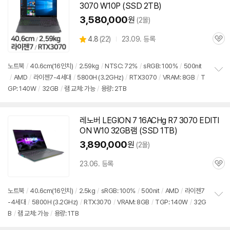
3070 W10P (SSD 2TB)
3,580,000
원
(2몰)
상
4.8
(
22)
23.09. 등록
관
별
품
심
점
리
노트북
/
40.6cm(16인치)
/
2.59kg
/
NTSC: 72%
/
sRGB: 100%
/
500nit
뷰
/
AMD
/
라이젠7-4세대
/
5800H (3.2GHz)
/
RTX3070
/
VRAM: 8GB
/
T
정
GP: 140W
/
32GB
/
램 교체: 가능
/
용량: 2TB
보
펼
치
기
레노버 LEGION 7 16ACHg R7 3070 EDITI
ON W10 32GB램 (SSD 1TB)
3,890,000
원
(2몰)
23.06. 등록
관
심
노트북
/
40.6cm(16인치)
/
2.5kg
/
sRGB: 100%
/
500nit
/
AMD
/
라이젠7
-4세대
/
5800H (3.2GHz)
/
RTX3070
/
VRAM: 8GB
/
TGP: 140W
/
32G
정
B
/
램 교체: 가능
/
용량: 1TB
보
펼