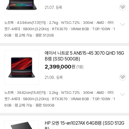
21.07. 등록
관
심
노트북
/
43.94cm(17.3인치)
/
2.7kg
/
NTSC: 72%
/
300nit
/
AMD
/
라이
젠7-4세대
/
5800H (3.2GHz)
/
RTX3070
/
VRAM: 8GB
/
TGP: 100W
/
1
정
6GB
/
램 교체: 가능
/
용량: 512GB
보
펼
치
기
에이서 니트로 5 AN515-45 3070 QHD 16G
B램 (SSD 500GB)
2,399,000
원
(1몰)
21.06. 등록
관
심
노트북
/
39.62cm(15.6인치)
/
2.2kg
/
NTSC: 72%
/
300nit
/
AMD
/
라이
젠7-4세대
/
5800H (3.2GHz)
/
RTX3070
/
VRAM: 8GB
/
TGP: 100W
/
1
정
6GB
/
램 교체: 가능
/
용량: 500GB
보
펼
치
기
HP 오멘 15-en1027AX 64GB램 (SSD 512G
B)