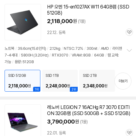
HP 오멘 15-en1027AX W11 64GB램 (SSD
512GB)
2,118,000
원
(1몰)
22.12. 등록
관
심
노트북
/
39.6cm(15.6인치)
/
2.12kg
/
NTSC: 72%
/
300nit
/
AMD
/
라이젠
7-4세대
/
5800H (3.2GHz)
/
RTX3070
/
VRAM: 8GB
/
64GB
/
램 교체:
정
가능
/
용량: 512GB
보
펼
치
SSD 512GB
SSD 1TB
SSD 2TB
기
더보기
2,118,000
2,248,000
2,348,000
원
원
원
1위
2위
레노버 LEGION 7 16ACHg R7 3070 EDITI
ON 32GB램 (SSD 500GB + SSD 512GB)
3,790,000
원
(1몰)
22.01. 등록
관