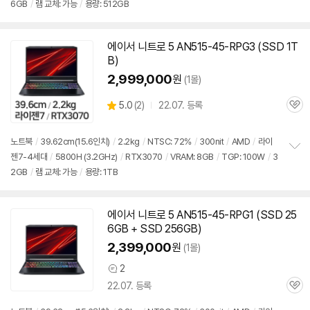
6GB
/
램 교체: 가능
/
용량: 512GB
보
펼
치
기
에이서 니트로 5 AN515-45-RPG3 (SSD 1T
B)
2,999,000
원
(1몰)
상
5.0
(
2)
22.07. 등록
관
별
품
심
점
리
노트북
/
39.62cm(15.6인치)
/
2.2kg
/
NTSC: 72%
/
300nit
/
AMD
/
라이
뷰
젠7-4세대
/
5800H (3.2GHz)
/
RTX3070
/
VRAM: 8GB
/
TGP: 100W
/
3
정
2GB
/
램 교체: 가능
/
용량: 1TB
보
펼
치
기
에이서 니트로 5 AN515-45-RPG1 (SSD 25
6GB + SSD 256GB)
2,399,000
원
(1몰)
2
상
22.07. 등록
품
관
의
심