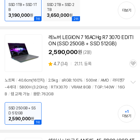
치
SSD 1TB + SSD 1T
SSD 2TB + SSD 2
기
B
TB
더보기
3,190,000
3,650,000
원
원
1위
2위
레노버 LEGION 7 16ACHg R7 3070 EDITI
ON (SSD 250GB + SSD 512GB)
2,590,000
원
(2몰)
상
4.7
(
34)
21.11. 등록
관
별
품
심
점
리
노트북
/
40.6cm(16인치)
/
2.5kg
/
sRGB: 100%
/
500nit
/
AMD
/
라이젠7
뷰
-4세대
/
5800H (3.2GHz)
/
RTX3070
/
VRAM: 8GB
/
TGP: 140W
/
16G
정
B
/
램 교체: 가능
/
용량: 762GB
보
펼
치
SSD 250GB + SS
기
+1
D 512GB
더보기
2,590,000
원
1위