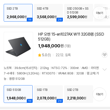
펼
치
SSD 2TB
SSD 4TB
SSD 250GB + SS
SSD 1TB +
기
D 512GB
B
더보기
2,968,000
3,568,000
2,599,000
2,999,
원
원
원
1위
2위
HP 오멘 15-en1027AX W11 32GB램 (SSD
512GB)
1,948,000
원
(1몰)
상
5.0
(
1)
22.12. 등록
관
별
품
심
점
리
노트북
/
39.6cm(15.6인치)
/
2.12kg
/
NTSC: 72%
/
300nit
/
AMD
/
라이젠
뷰
7-4세대
/
5800H (3.2GHz)
/
RTX3070
/
VRAM: 8GB
/
32GB
/
램 교체: 가
정
능
/
용량: 512GB
보
펼
치
SSD 512GB
SSD 1TB
SSD 2TB
기
더보기
1,948,000
2,078,000
2,218,000
원
원
원
1위
2위