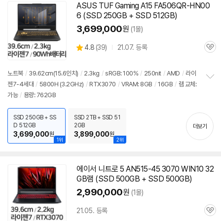
ASUS TUF Gaming A15 FA506QR-HN00
6 (SSD 250GB + SSD 512GB)
3,699,000
원
(1몰)
상
4.8
(
39)
21.07. 등록
관
별
품
심
점
리
노트북
/
39.62cm(15.6인치)
/
2.3kg
/
sRGB: 100%
/
250nit
/
AMD
/
라이
뷰
젠7-4세대
/
5800H (3.2GHz)
/
RTX3070
/
VRAM: 8GB
/
16GB
/
램 교체:
정
가능
/
용량: 762GB
보
펼
치
SSD 250GB + SS
SSD 2TB + SSD 51
기
D 512GB
2GB
더보기
3,699,000
3,899,000
원
원
1위
2위
에이서 니트로 5 AN515-45 3070 WIN10 32
GB램 (SSD 500GB + SSD 500GB)
2,990,000
원
(1몰)
21.05. 등록
관