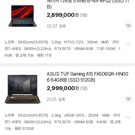
에이서 니트로 5 AN515-45-RPG2 (SSD 1T
B)
2,899,000
원
(1몰)
22.07. 등록
관
심
노트북
/
39.62cm(15.6인치)
/
2.2kg
/
NTSC: 72%
/
300nit
/
AMD
/
라이
젠7-4세대
/
5800H (3.2GHz)
/
RTX3070
/
VRAM: 8GB
/
TGP: 100W
/
1
정
6GB
/
램 교체: 가능
/
용량: 1TB
보
펼
치
기
ASUS TUF Gaming A15 FA506QR-HN00
6 64GB램 (SSD 512GB)
2,999,000
원
(1몰)
21.07. 등록
관
심
노트북
/
39.62cm(15.6인치)
/
2.3kg
/
sRGB: 100%
/
250nit
/
AMD
/
라이
세부정보 열기/접기
젠7-4세대
/
5800H (3.2GHz)
/
RTX3070
/
VRAM: 8GB
/
64GB
/
램 교체:
정
가능
/
용량: 512GB
보
펼