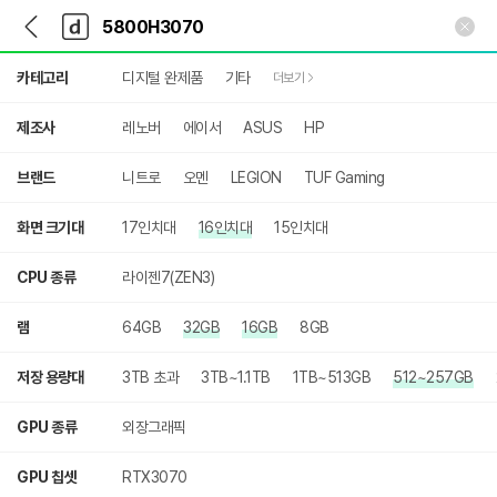
뒤
다
본문 바로가기
다
로
나
나
가
와
와
상
기
메
카테고리
디지털 완제품
기타
더보기
세
인
검
색
제조사
레노버
에이서
ASUS
HP
브랜드
니트로
오멘
LEGION
TUF Gaming
화면 크기대
17인치대
16인치대
15인치대
CPU 종류
라이젠7(ZEN3)
램
64GB
32GB
16GB
8GB
저장 용량대
3TB 초과
3TB~1.1TB
1TB~513GB
512~257GB
GPU 종류
외장그래픽
GPU 칩셋
RTX3070