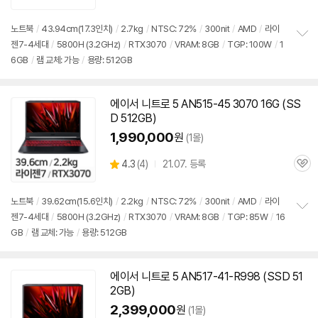
품
심
점
리
노트북
/
43.94cm(17.3인치)
/
2.7kg
/
NTSC: 72%
/
300nit
/
AMD
/
라이
뷰
젠7-4세대
/
5800H (3.2GHz)
/
RTX3070
/
VRAM: 8GB
/
TGP: 100W
/
1
정
6GB
/
램 교체: 가능
/
용량: 512GB
보
펼
치
기
에이서 니트로 5 AN515-45 3070 16G (SS
D 512GB)
1,990,000
원
(1몰)
상
4.3
(
4)
21.07. 등록
관
별
품
심
점
리
노트북
/
39.62cm(15.6인치)
/
2.2kg
/
NTSC: 72%
/
300nit
/
AMD
/
라이
뷰
젠7-4세대
/
5800H (3.2GHz)
/
RTX3070
/
VRAM: 8GB
/
TGP: 85W
/
16
정
GB
/
램 교체: 가능
/
용량: 512GB
보
펼
치
기
에이서 니트로 5 AN517-41-R998 (SSD 51
2GB)
2,399,000
원
(1몰)