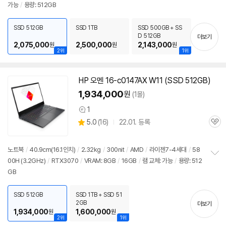
가능
/
용량: 512GB
보
펼
치
SSD 512GB
SSD 1TB
SSD 500GB + SS
기
D 512GB
더보기
2,075,000
2,500,000
2,143,000
원
원
원
2위
1위
HP 오멘 16-c0147AX W11 (SSD 512GB)
1,934,000
원
(1몰)
1
상
상
5.0
(
16)
22.01. 등록
품
관
별
의
품
심
점
견
리
노트북
/
40.9cm(16.1인치)
/
2.32kg
/
300nit
/
AMD
/
라이젠7-4세대
/
58
뷰
00H (3.2GHz)
/
RTX3070
/
VRAM: 8GB
/
16GB
/
램 교체: 가능
/
용량: 512
정
GB
보
펼
치
SSD 512GB
SSD 1TB + SSD 51
기
2GB
더보기
1,934,000
1,600,000
원
원
2위
1위