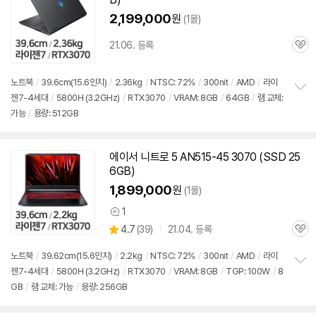
2,199,000
원
(1몰)
21.06. 등록
관
심
노트북
/
39.6cm(15.6인치)
/
2.36kg
/
NTSC: 72%
/
300nit
/
AMD
/
라이
젠7-4세대
/
5800H (3.2GHz)
/
RTX3070
/
VRAM: 8GB
/
64GB
/
램 교체:
정
가능
/
용량: 512GB
보
펼
치
기
에이서 니트로 5 AN515-45 3070 (SSD 25
6GB)
1,899,000
원
(1몰)
1
상
상
4.7
(
39)
21.04. 등록
품
관
별
의
품
심
점
견
노트북
/
39.62cm(15.6인치)
/
2.2kg
/
NTSC: 72%
/
300nit
/
AMD
/
라이
리
젠7-4세대
/
5800H (3.2GHz)
/
RTX3070
/
VRAM: 8GB
/
TGP: 100W
/
8
정
뷰
GB
/
램 교체: 가능
/
용량: 256GB
보
펼
치