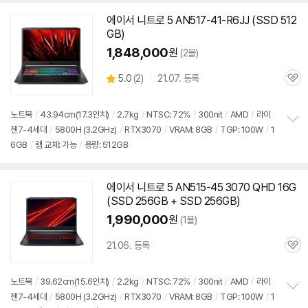
치
기
에이서 니트로 5 AN517-41-R6JJ (SSD 512
GB)
1,848,000
원
(2몰)
상
5.0
(
2)
21.07. 등록
관
별
품
심
점
리
노트북
/
43.94cm(17.3인치)
/
2.7kg
/
NTSC: 72%
/
300nit
/
AMD
/
라이
뷰
젠7-4세대
/
5800H (3.2GHz)
/
RTX3070
/
VRAM: 8GB
/
TGP: 100W
/
1
정
6GB
/
램 교체: 가능
/
용량: 512GB
보
펼
치
기
에이서 니트로 5 AN515-45 3070 QHD 16G
(SSD 256GB + SSD 256GB)
1,990,000
원
(1몰)
21.06. 등록
관
심
노트북
/
39.62cm(15.6인치)
/
2.2kg
/
NTSC: 72%
/
300nit
/
AMD
/
라이
젠7-4세대
/
5800H (3.2GHz)
/
RTX3070
/
VRAM: 8GB
/
TGP: 100W
/
1
정