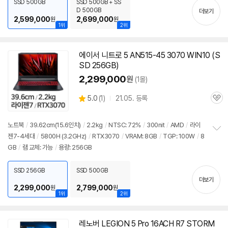
SSD 500GB
SSD 500GB + SS
기
D 500GB
더보기
2,599,000
2,699,000
원
원
1위
2위
에이서 니트로 5 AN515-45 3070 WIN10 (S
SD 256GB)
2,299,000
원
(1몰)
상
5.0
(
1)
21.05. 등록
관
별
품
심
점
리
노트북
/
39.62cm(15.6인치)
/
2.2kg
/
NTSC: 72%
/
300nit
/
AMD
/
라이
뷰
젠7-4세대
/
5800H (3.2GHz)
/
RTX3070
/
VRAM: 8GB
/
TGP: 100W
/
8
정
GB
/
램 교체: 가능
/
용량: 256GB
보
펼
치
SSD 256GB
SSD 500GB
기
더보기
2,299,000
2,799,000
원
원
1위
2위
레노버 LEGION 5 Pro 16ACH R7 STORM