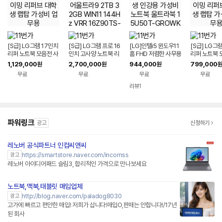
[S급] LG그램 17인치
[S급] LG그램 프로 16
[LG]인텔i5 윈도우11
[S급] LG그
리퍼 노트북 모음전 사
인치 고사양 노트북 리
홈 FHD 저렴한 사무용
리퍼 노트북 
무용 게이밍 리퍼브 대
퍼 코어울트라9 2TB
대학생 인강용 가성비
무용 게이밍 
1,129,000
2,700,000
944,000
799,000
원
원
원
원
학생 랩탑 가성비 업무
32GB WIN11 144H
노트북 울트라북 15U
학생 랩탑 가
무료
무료
무료
무료
용
z VRR 16Z90TS-G.
50T-GROWK
용
AUG9U1 사무용 게이
리뷰
1
밍 대학생 랩탑 업무용
작업용
파워링크
광고
신청하기
레노버 공식파트너 인컴씨앤씨
네이버페이 플러스
https://smartstore.naver.com/incomss
광고
레노버 아이디어패드 슬림3, 합리적인 가격으로 만나보세요
노트북,맥북,태블릿 매입업체
http://blog.naver.com/paladog8030
광고
고가에 빠르고 편안한 매입! 저희가 삽니다!매입O,판매는 안합니다!/17년
된 회사