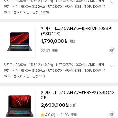
견
노트북
/
39.62cm(15.6인치)
/
2.2kg
/
NTSC: 72%
/
300nit
/
AMD
/
라이
젠7-4세대
/
5800H (3.2GHz)
/
RTX3070
/
VRAM: 8GB
/
TGP: 100W
/
1
정
6GB
/
램 교체: 가능
/
용량: 512GB
보
펼
치
기
에이서 니트로 5 AN515-45-R1MH 16GB램
(SSD 1TB)
1,790,000
원
(1몰)
22.03. 등록
관
심
노트북
/
39.62cm(15.6인치)
/
2.2kg
/
NTSC: 72%
/
300nit
/
AMD
/
라이
젠7-4세대
/
5800H (3.2GHz)
/
RTX3070
/
VRAM: 8GB
/
TGP: 100W
/
1
정
6GB
/
램 교체: 가능
/
용량: 1TB
보
펼
치
기
에이서 니트로 5 AN517-41-R2P2 (SSD 512
GB)
2,699,000
원
(1몰)
상
4.0
(
2)
21.08. 등록
관
별