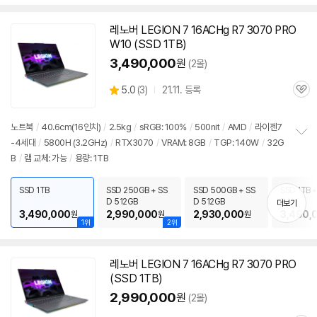
레노버 LEGION 7 16ACHg R7 3070 PRO
W10 (SSD 1TB)
3,490,000
원
(2몰)
상
5.0
(
3)
21.11. 등록
관
별
품
심
점
리
노트북
/
40.6cm(16인치)
/
2.5kg
/
sRGB: 100%
/
500nit
/
AMD
/
라이젠7
뷰
-4세대
/
5800H (3.2GHz)
/
RTX3070
/
VRAM: 8GB
/
TGP: 140W
/
32G
정
B
/
램 교체: 가능
/
용량: 1TB
보
펼
치
SSD 1TB
SSD 250GB + SS
SSD 500GB + SS
SSD 1TB +
기
D 512GB
D 512GB
B
더보기
3,490,000
2,990,000
2,930,000
3,490,
원
원
원
1위
2위
레노버 LEGION 7 16ACHg R7 3070 PRO
(SSD 1TB)
2,990,000
원
(2몰)